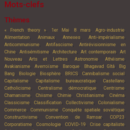
Mots-clefs
Thèmes
,
,
,
,
« French theory »
1er Mai
8 mars
Agro-industrie
,
,
,
,
Alimentation
Animaux
Annexes
Anti-impérialisme
,
,
Anticommunisme
Antifascisme
Antirévisionnisme en
,
,
,
,
Chine
Antisémitisme
Architecture
Art contemporain
Art
,
,
,
,
Nouveau
Arts et Lettres
Astronomie
Athéisme
,
,
,
,
Avakianisme
Averroïsme
Baroque
Bhagavad Gîtâ
Big
,
,
,
,
,
Bang
Biologie
Biosphère
BRICS
Cannibalisme social
,
,
,
Capitalisme
Capitalisme bureaucratique
Castellano
,
,
,
Catholicisme
Centralisme démocratique
Centrisme
,
,
,
,
,
Chamanisme
Chiisme
Chimie
Christianisme
Cinéma
,
,
,
,
Classicisme
Classification
Collectivisme
Colonialisme
,
,
,
Commerce
Communisme
Conquête spatiale soviétique
,
,
,
Constructivisme
Convention de Ramsar
COP23
,
,
,
,
Corporatisme
Cosmologie
COVID-19
Crise capitaliste