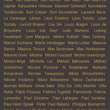
,
,
,
Capital
Katsushika Hokusai
Klement Gottwald
Konstantin
,
,
,
,
Tsiolkovski
Kurt Cobain
Kurt Gossweiler
Lavrenti Beria
,
,
,
,
Le Caravage
Lénine
Léon Frédéric
Léon Tolstoï
Léon
,
,
,
,
Trotsky
Leonid Brejnev
Lou Sin
Louis Aragon
Louis de
,
,
,
Brouckère
Louis Van Geyt
Ludo Martens
Ludwig
,
,
,
,
Feuerbach
Lynn Margulis
Maître Eckhart
Mao Zedong
,
,
,
Marcel Duchamp
Martin Heidegger
Martin Luther
Maurice
,
,
,
,
Barrès
Maurice Thorez
Max Beckmann
Max Horkheimer
,
,
,
,
Maxime Gorki
Médine
Michel Foucault
Michel Graindorge
,
,
,
Michel-Ange
Michelle Loi
Mikhaïl Bakounine
Mikhaïl
,
,
,
Gorbatchev
Moishe Postone
N. Boukharine
Nadejda
,
,
,
Kroupskaïa
Nicolae Ceaușescu
Nikita Khrouchtchev
,
,
,
Nikolaï Fiodorov
Nikos Béloyannis
Níkos Zachariádis
,
,
,
,
Norman Béthune
Orhan Bakir
Otto Dix
Otto Mueller
Otto
,
,
,
,
Rühle
Pablo Picasso
Palmiro Togliatti
Parménide
Patrice
,
,
,
,
Lumumba
Paul Cézanne
Paul Lafargue
Paul Verlaine
,
,
,
Paul-Henri Spaak
Peter Paul Rubens
Philippe Buonarroti