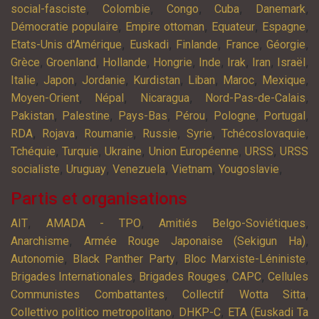
,
,
,
,
,
social-fasciste
Colombie
Congo
Cuba
Danemark
,
,
,
,
Démocratie populaire
Empire ottoman
Equateur
Espagne
,
,
,
,
,
Etats-Unis d'Amérique
Euskadi
Finlande
France
Géorgie
,
,
,
,
,
,
,
,
Grèce
Groenland
Hollande
Hongrie
Inde
Irak
Iran
Israël
,
,
,
,
,
,
,
Italie
Japon
Jordanie
Kurdistan
Liban
Maroc
Mexique
,
,
,
,
Moyen-Orient
Népal
Nicaragua
Nord-Pas-de-Calais
,
,
,
,
,
,
Pakistan
Palestine
Pays-Bas
Pérou
Pologne
Portugal
,
,
,
,
,
,
RDA
Rojava
Roumanie
Russie
Syrie
Tchécoslovaquie
,
,
,
,
,
Tchéquie
Turquie
Ukraine
Union Européenne
URSS
URSS
,
,
,
,
,
socialiste
Uruguay
Venezuela
Vietnam
Yougoslavie
Partis et organisations
,
,
,
AIT
AMADA - TPO
Amitiés Belgo-Soviétiques
,
,
Anarchisme
Armée Rouge Japonaise (Sekigun Ha)
,
,
,
Autonomie
Black Panther Party
Bloc Marxiste-Léniniste
,
,
,
Brigades Internationales
Brigades Rouges
CAPC
Cellules
,
,
Communistes Combattantes
Collectif Wotta Sitta
,
,
Collettivo politico metropolitano
DHKP-C
ETA (Euskadi Ta