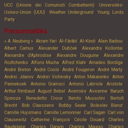
,
UCC (Unione dei Comunisti Combattenti)
Universités-
,
,
Usines-Union (UUU)
Weather Underground
Young Lords
,
Party
Personnalités
,
,
,
,
,
« A. Neuberg »
Akram Yari
Al-Fârâbî
Al-Kindi
Alain Badiou
,
,
,
Albert Camus
Alexander Dubček
Alexandra Kollontai
,
,
Alexandre d’Aphrodise
Alexandre Douguine
Alexandre
,
,
,
,
Rodtchenko
Alfons Mucha
Alfred Klahr
Amadeo Bordiga
,
,
,
,
André Breton
André Cools
André Fougeron
André Marty
,
,
,
Andreï Jdanov
Andreï Vichinsky
Anton Makarenko
Anton
,
,
,
,
Pannekoek
Antonio Gramsci
Antonio Labriola
Aristote
,
,
,
,
Arthur Rimbaud
August Bebel
Averroès
Avicenne
Baruch
,
,
,
Spinoza
Benedetto Croce
Benito Mussolini
Bertolt
,
,
,
,
Brecht
Bob Claessens
Bobby Seale
Boleslav Bierut
,
,
,
Camille Huysmans
Camille Lemonnier
Carl Sagan
Carl von
,
,
,
Clausewitz
Catherine François
Cécile Douard
Charles
,
,
,
Baudelaire
Charles Darwin
Charles Mauras
Charles