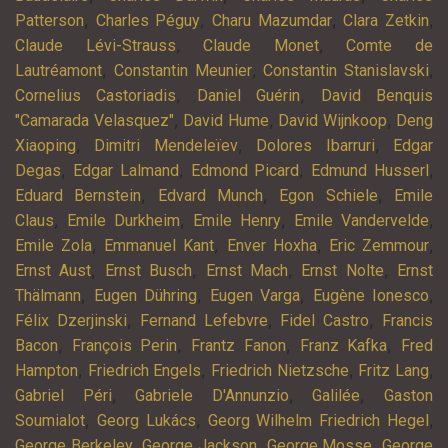
,
,
,
,
Patterson
Charles Péguy
Charu Mazumdar
Clara Zetkin
,
,
Claude Lévi-Strauss
Claude Monet
Comte de
,
,
,
Lautréamont
Constantin Meunier
Constantin Stanislavski
,
,
Cornelius Castoriadis
Daniel Guérin
David Benquis
,
,
,
"Camarada Velasquez"
David Hume
David Wijnkoop
Deng
,
,
,
Xiaoping
Dimitri Mendeleïev
Dolores Ibarruri
Edgar
,
,
,
,
Degas
Edgar Lalmand
Edmond Picard
Edmund Husserl
,
,
,
Eduard Bernstein
Edvard Munch
Egon Schiele
Emile
,
,
,
,
Claus
Emile Durkheim
Emile Henry
Emile Vandervelde
,
,
,
,
Emile Zola
Emmanuel Kant
Enver Hoxha
Eric Zemmour
,
,
,
,
Ernst Aust
Ernst Busch
Ernst Mach
Ernst Nolte
Ernst
,
,
,
,
Thälmann
Eugen Dühring
Eugen Varga
Eugène Ionesco
,
,
,
Félix Dzerjinski
Fernand Lefebvre
Fidel Castro
Francis
,
,
,
,
Bacon
François Perin
Frantz Fanon
Franz Kafka
Fred
,
,
,
,
Hampton
Friedrich Engels
Friedrich Nietzsche
Fritz Lang
,
,
,
Gabriel Péri
Gabriele D'Annunzio
Galilée
Gaston
,
,
,
Soumialot
Georg Lukács
Georg Wilhelm Friedrich Hegel
,
,
,
George Berkeley
George Jackson
George Mosse
George