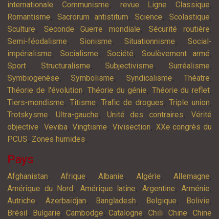
,
,
internationale Communisme
revue Ligne Classique
,
,
,
,
Romantisme
Sacrorum antistitum
Science
Scolastique
,
,
,
Sculture
Seconde Guerre mondiale
Sécurité routière
,
,
,
Semi-féodalisme
Sionisme
Situationnisme
Social-
,
,
,
,
impérialisme
Socialisme
Société
Soulèvement armé
,
,
,
,
Sport
Structuralisme
Subjectivisme
Surréalisme
,
,
,
,
Symbiogenèse
Symbolisme
Syndicalisme
Théatre
,
,
,
Théorie de l'évolution
Théorie du génie
Théorie du reflet
,
,
,
,
Tiers-mondisme
Titisme
Trafic de drogues
Triple union
,
,
,
Trotskysme
Ultra-gauche
Unité des contraires
Vérité
,
,
,
,
objective
Veviba
Vingtisme
Vivisection
XXe congrès du
,
,
PCUS
Zones humides
Pays
,
,
,
,
,
Afghanistan
Afrique
Albanie
Algérie
Allemagne
,
,
,
,
Amérique du Nord
Amérique latine
Argentine
Arménie
,
,
,
,
,
Autriche
Azerbaïdjan
Bangladesh
Belgique
Bolivie
,
,
,
,
,
,
Brésil
Bulgarie
Cambodge
Catalogne
Chili
Chine
Chine