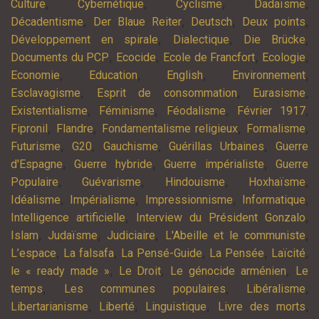
,
,
,
,
Culture
Cybernétique
Cyclisme
Dadaïsme
,
,
,
,
Décadentisme
Der Blaue Reiter
Deutsch
Deux points
,
,
,
Développement en spirale
Dialectique
Die Brücke
,
,
,
,
Documents du PCP
Ecocide
Ecole de Francfort
Ecologie
,
,
,
,
Economie
Education
English
Environnement
,
,
,
Esclavagisme
Esprit de consommation
Eurasisme
,
,
,
,
Existentialisme
Féminisme
Féodalisme
Février 1917
,
,
,
,
Fipronil
Flandre
Fondamentalisme religieux
Formalisme
,
,
,
,
Futurisme
G20
Gauchisme
Guérillas Urbaines
Guerre
,
,
,
d'Espagne
Guerre hybride
Guerre impérialiste
Guerre
,
,
,
,
Populaire
Guévarisme
Hindouisme
Hoxhaïsme
,
,
,
,
Idéalisme
Impérialisme
Impressionnisme
Informatique
,
,
Intelligence artificielle
Interview du Président Gonzalo
,
,
,
,
Islam
Judaïsme
Judiciaire
L'Abeille et le communiste
,
,
,
,
,
L’espace
La falsafa
La Pensé-Guide
La Pensée
Laïcité
,
,
,
le « ready made »
Le Droit
Le génocide arménien
Le
,
,
,
temps
Les communes populaires
Libéralisme
,
,
,
,
Libertarianisme
Liberté
Linguistique
Livre des morts