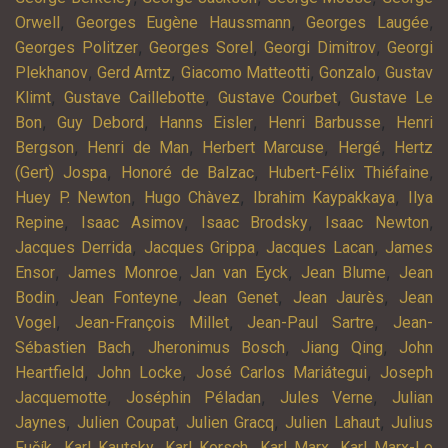
,
,
,
Orwell
Georges Eugène Haussmann
Georges Laugée
,
,
,
Georges Politzer
Georges Sorel
Georgi Dimitrov
Georgi
,
,
,
,
Plekhanov
Gerd Arntz
Giacomo Matteotti
Gonzalo
Gustav
,
,
,
Klimt
Gustave Caillebotte
Gustave Courbet
Gustave Le
,
,
,
,
Bon
Guy Debord
Hanns Eisler
Henri Barbusse
Henri
,
,
,
,
Bergson
Henri de Man
Herbert Marcuse
Hergé
Hertz
,
,
,
(Gert) Jospa
Honoré de Balzac
Hubert-Félix Thiéfaine
,
,
,
Huey P. Newton
Hugo Chàvez
Ibrahim Kaypakkaya
Ilya
,
,
,
,
Repine
Isaac Asimov
Isaac Brodsky
Isaac Newton
,
,
,
Jacques Derrida
Jacques Grippa
Jacques Lacan
James
,
,
,
,
Ensor
James Monroe
Jan van Eyck
Jean Blume
Jean
,
,
,
,
Bodin
Jean Fonteyne
Jean Genet
Jean Jaurès
Jean
,
,
,
Vogel
Jean-François Millet
Jean-Paul Sartre
Jean-
,
,
,
Sébastien Bach
Jheronimus Bosch
Jiang Qing
John
,
,
,
Heartfield
John Locke
José Carlos Mariátegui
Joseph
,
,
,
Jacquemotte
Joséphin Péladan
Jules Verne
Julian
,
,
,
,
Jaynes
Julien Coupat
Julien Gracq
Julien Lahaut
Julius
,
,
,
,
Fučík
Karl Kautsky
Karl Korsch
Karl Marx
Karl Marx-Le