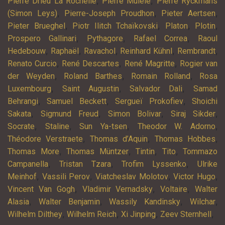
,
,
Pierre Drieu La Rochelle
Pierre Mulele
Pierre Ryckmans
,
,
,
(Simon Leys)
Pierre-Joseph Proudhon
Pieter Aertsen
,
,
,
,
Pieter Brueghel
Piotr Ilitch Tchaïkovski
Platon
Plotin
,
,
,
Prospero Gallinari
Pythagore
Rafael Correa
Raoul
,
,
,
,
,
Hedebouw
Raphaël
Ravachol
Reinhard Kühnl
Rembrandt
,
,
,
Renato Curcio
René Descartes
René Magritte
Rogier van
,
,
,
der Weyden
Roland Barthes
Romain Rolland
Rosa
,
,
,
Luxembourg
Saint Augustin
Salvador Dali
Samad
,
,
,
Behrangi
Samuel Beckett
Sergueï Prokofiev
Shoichi
,
,
,
,
Sakata
Sigmund Freud
Simon Bolivar
Siraj Sikder
,
,
,
,
Socrate
Staline
Sun Ya-tsen
Theodor W. Adorno
,
,
,
Théodore Verstraete
Thomas d’Aquin
Thomas Hobbes
,
,
,
,
Thomas More
Thomas Müntzer
Tintin
Tito
Tommazo
,
,
,
Campanella
Tristan Tzara
Trofim Lyssenko
Ulrike
,
,
,
,
Meinhof
Vassili Perov
Viatcheslav Molotov
Victor Hugo
,
,
,
Vincent Van Gogh
Vladimir Vernadsky
Voltaire
Walter
,
,
,
,
Alasia
Walter Benjamin
Wassily Kandinsky
Wilchar
,
,
,
,
Wilhelm Dilthey
Wilhelm Reich
Xi Jinping
Zeev Sternhell