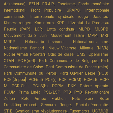
,
,
,
,
Askatasuna)
EZLN
F.R.A.P
Fascisme
Fonds monétaire
,
,
,
international
Front Populaire
GRAPO
Internationale
,
,
,
communiste
Internationale syndicale rouge
Jésuites
,
,
,
,
Khmers rouges
Kominform
KPD
L’Izostat
La Parole au
,
,
,
,
,
Peuple (PAP)
LCR
Lotta continua
MLPD
MLSPB
,
,
,
,
Mouvement du 2 Juin
Mouvement Islam
MPP
MRI
,
,
,
MRPP
National-bolchevisme
National-socialisme
,
,
Nationalisme flamand
Nieuw-Vlaamse Alliantie (N-VA)
,
,
,
,
Nuclei Armati Proletari
Odio de clase
OMS
Operaïsme
,
,
,
OTAN
P.C.E.(m-l)
Parti Communiste de Belgique
Parti
,
,
Communiste de Chine
Parti Communiste de France (mlm)
,
,
Parti Communiste du Pérou
Parti Ouvrier Belge (POB)
,
,
,
,
,
,
PCB [Grippa]
PCE(ml)
PCE(r)
PCF
PCI(M)
PCMLB
PCP-
,
,
,
,
,
,
M
PCR-Chili
PCUS(b)
PGPM
PKK
Potere operaio
,
,
,
,
,
POUM
Prima Linéa
PSL/LSP
PTB
PYD
Revolutionäre
,
,
,
Zellen
Rote Armee Fraktion
Rote Zora
Roter
,
,
,
Frontkämpferbund
Secours Rouge
Social-démocratie
,
,
,
,
STIB
Syndicalisme révolutionnaire
Tupamaros
UC(ML)B