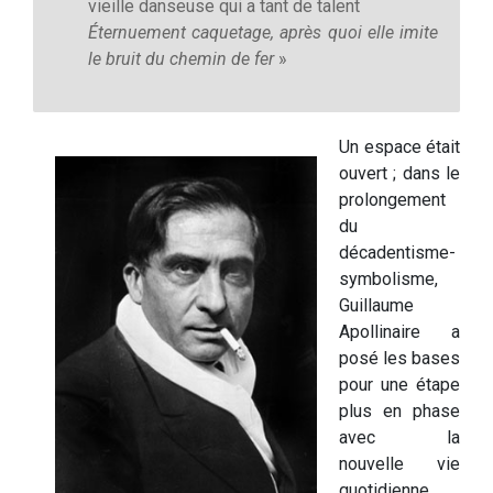
vieille danseuse qui a tant de talent
Éternuement caquetage, après quoi elle imite
le bruit du chemin de fer
»
Un espace était
ouvert ; dans le
prolongement
du
décadentisme-
symbolisme,
Guillaume
Apollinaire a
posé les bases
pour une étape
plus en phase
avec la
nouvelle vie
quotidienne