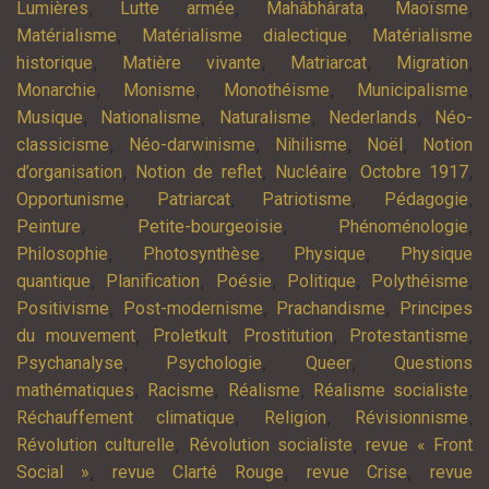
,
,
,
,
Lumières
Lutte armée
Mahâbhârata
Maoïsme
,
,
Matérialisme
Matérialisme dialectique
Matérialisme
,
,
,
,
historique
Matière vivante
Matriarcat
Migration
,
,
,
,
Monarchie
Monisme
Monothéisme
Municipalisme
,
,
,
,
Musique
Nationalisme
Naturalisme
Nederlands
Néo-
,
,
,
,
classicisme
Néo-darwinisme
Nihilisme
Noël
Notion
,
,
,
,
d’organisation
Notion de reflet
Nucléaire
Octobre 1917
,
,
,
,
Opportunisme
Patriarcat
Patriotisme
Pédagogie
,
,
,
Peinture
Petite-bourgeoisie
Phénoménologie
,
,
,
Philosophie
Photosynthèse
Physique
Physique
,
,
,
,
,
quantique
Planification
Poésie
Politique
Polythéisme
,
,
,
Positivisme
Post-modernisme
Prachandisme
Principes
,
,
,
,
du mouvement
Proletkult
Prostitution
Protestantisme
,
,
,
Psychanalyse
Psychologie
Queer
Questions
,
,
,
,
mathématiques
Racisme
Réalisme
Réalisme socialiste
,
,
,
Réchauffement climatique
Religion
Révisionnisme
,
,
Révolution culturelle
Révolution socialiste
revue « Front
,
,
,
Social »
revue Clarté Rouge
revue Crise
revue