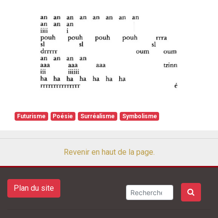
Futurisme
Poésie
Surréalisme
Symbolisme
Revenir en haut de la page.
Plan du site