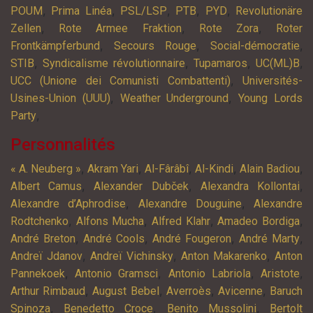
,
,
,
,
,
POUM
Prima Linéa
PSL/LSP
PTB
PYD
Revolutionäre
,
,
,
Zellen
Rote Armee Fraktion
Rote Zora
Roter
,
,
,
Frontkämpferbund
Secours Rouge
Social-démocratie
,
,
,
,
STIB
Syndicalisme révolutionnaire
Tupamaros
UC(ML)B
,
UCC (Unione dei Comunisti Combattenti)
Universités-
,
,
Usines-Union (UUU)
Weather Underground
Young Lords
,
Party
Personnalités
,
,
,
,
,
« A. Neuberg »
Akram Yari
Al-Fârâbî
Al-Kindi
Alain Badiou
,
,
,
Albert Camus
Alexander Dubček
Alexandra Kollontai
,
,
Alexandre d’Aphrodise
Alexandre Douguine
Alexandre
,
,
,
,
Rodtchenko
Alfons Mucha
Alfred Klahr
Amadeo Bordiga
,
,
,
,
André Breton
André Cools
André Fougeron
André Marty
,
,
,
Andreï Jdanov
Andreï Vichinsky
Anton Makarenko
Anton
,
,
,
,
Pannekoek
Antonio Gramsci
Antonio Labriola
Aristote
,
,
,
,
Arthur Rimbaud
August Bebel
Averroès
Avicenne
Baruch
,
,
,
Spinoza
Benedetto Croce
Benito Mussolini
Bertolt