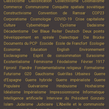
,
,
,
,
Classicisme
Classification
Collectivisme
Colonialisme
,
,
,
Commerce
Communisme
Conquête spatiale soviétique
,
,
,
Constructivisme
Convention de Ramsar
COP23
,
,
,
,
Corporatisme
Cosmologie
COVID-19
Crise capitaliste
,
,
,
,
Culture
Cybernétique
Cyclisme
Dadaïsme
,
,
,
,
Décadentisme
Der Blaue Reiter
Deutsch
Deux points
,
,
,
Développement en spirale
Dialectique
Die Brücke
,
,
,
,
Documents du PCP
Ecocide
Ecole de Francfort
Ecologie
,
,
,
,
Economie
Education
English
Environnement
,
,
,
Esclavagisme
Esprit de consommation
Eurasisme
,
,
,
,
Existentialisme
Féminisme
Féodalisme
Février 1917
,
,
,
,
Fipronil
Flandre
Fondamentalisme religieux
Formalisme
,
,
,
,
Futurisme
G20
Gauchisme
Guérillas Urbaines
Guerre
,
,
,
d'Espagne
Guerre hybride
Guerre impérialiste
Guerre
,
,
,
,
Populaire
Guévarisme
Hindouisme
Hoxhaïsme
,
,
,
,
Idéalisme
Impérialisme
Impressionnisme
Informatique
,
,
Intelligence artificielle
Interview du Président Gonzalo
,
,
,
,
Islam
Judaïsme
Judiciaire
L'Abeille et le communiste