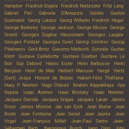
,
,
,
,
Hampton
Friedrich Engels
Friedrich Nietzsche
Fritz Lang
,
,
,
Gabriel Péri
Gabriele D'Annunzio
Galilée
Gaston
,
,
,
Soumialot
Georg Lukács
Georg Wilhelm Friedrich Hegel
,
,
,
George Berkeley
George Jackson
George Mosse
George
,
,
,
Orwell
Georges Eugène Haussmann
Georges Laugée
,
,
,
Georges Politzer
Georges Sorel
Georgi Dimitrov
Georgi
,
,
,
,
Plekhanov
Gerd Arntz
Giacomo Matteotti
Gonzalo
Gustav
,
,
,
Klimt
Gustave Caillebotte
Gustave Courbet
Gustave Le
,
,
,
,
Bon
Guy Debord
Hanns Eisler
Henri Barbusse
Henri
,
,
,
,
Bergson
Henri de Man
Herbert Marcuse
Hergé
Hertz
,
,
,
(Gert) Jospa
Honoré de Balzac
Hubert-Félix Thiéfaine
,
,
,
Huey P. Newton
Hugo Chàvez
Ibrahim Kaypakkaya
Ilya
,
,
,
,
Repine
Isaac Asimov
Isaac Brodsky
Isaac Newton
,
,
,
Jacques Derrida
Jacques Grippa
Jacques Lacan
James
,
,
,
,
Ensor
James Monroe
Jan van Eyck
Jean Blume
Jean
,
,
,
,
Bodin
Jean Fonteyne
Jean Genet
Jean Jaurès
Jean
,
,
,
Vogel
Jean-François Millet
Jean-Paul Sartre
Jean-
,
,
,
Sébastien Bach
Jheronimus Bosch
Jiang Qing
John