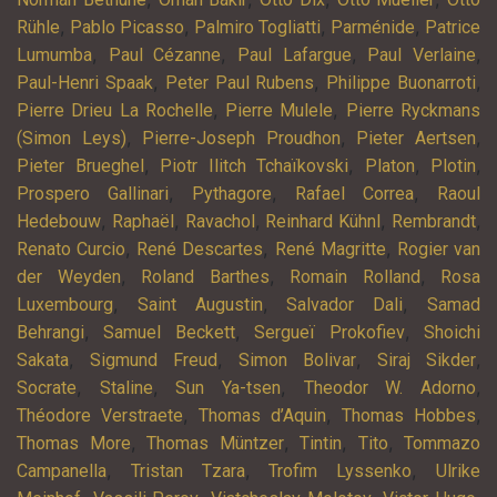
,
,
,
,
Rühle
Pablo Picasso
Palmiro Togliatti
Parménide
Patrice
,
,
,
,
Lumumba
Paul Cézanne
Paul Lafargue
Paul Verlaine
,
,
,
Paul-Henri Spaak
Peter Paul Rubens
Philippe Buonarroti
,
,
Pierre Drieu La Rochelle
Pierre Mulele
Pierre Ryckmans
,
,
,
(Simon Leys)
Pierre-Joseph Proudhon
Pieter Aertsen
,
,
,
,
Pieter Brueghel
Piotr Ilitch Tchaïkovski
Platon
Plotin
,
,
,
Prospero Gallinari
Pythagore
Rafael Correa
Raoul
,
,
,
,
,
Hedebouw
Raphaël
Ravachol
Reinhard Kühnl
Rembrandt
,
,
,
Renato Curcio
René Descartes
René Magritte
Rogier van
,
,
,
der Weyden
Roland Barthes
Romain Rolland
Rosa
,
,
,
Luxembourg
Saint Augustin
Salvador Dali
Samad
,
,
,
Behrangi
Samuel Beckett
Sergueï Prokofiev
Shoichi
,
,
,
,
Sakata
Sigmund Freud
Simon Bolivar
Siraj Sikder
,
,
,
,
Socrate
Staline
Sun Ya-tsen
Theodor W. Adorno
,
,
,
Théodore Verstraete
Thomas d’Aquin
Thomas Hobbes
,
,
,
,
Thomas More
Thomas Müntzer
Tintin
Tito
Tommazo
,
,
,
Campanella
Tristan Tzara
Trofim Lyssenko
Ulrike