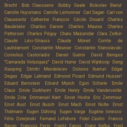
,
,
,
,
Brecht
Bob Claessens
Bobby Seale
Boleslav Bierut
,
,
,
Camille Huysmans
Camille Lemonnier
Carl Sagan
Carl von
,
,
,
Clausewitz
Catherine François
Cécile Douard
Charles
,
,
,
Baudelaire
Charles Darwin
Charles Mauras
Charles
,
,
,
,
Patterson
Charles Péguy
Charu Mazumdar
Clara Zetkin
,
,
Claude Lévi-Strauss
Claude Monet
Comte de
,
,
,
Lautréamont
Constantin Meunier
Constantin Stanislavski
,
,
Cornelius Castoriadis
Daniel Guérin
David Benquis
,
,
,
"Camarada Velasquez"
David Hume
David Wijnkoop
Deng
,
,
,
Xiaoping
Dimitri Mendeleïev
Dolores Ibarruri
Edgar
,
,
,
,
Degas
Edgar Lalmand
Edmond Picard
Edmund Husserl
,
,
,
Eduard Bernstein
Edvard Munch
Egon Schiele
Emile
,
,
,
,
Claus
Emile Durkheim
Emile Henry
Emile Vandervelde
,
,
,
,
Emile Zola
Emmanuel Kant
Enver Hoxha
Eric Zemmour
,
,
,
,
Ernst Aust
Ernst Busch
Ernst Mach
Ernst Nolte
Ernst
,
,
,
,
Thälmann
Eugen Dühring
Eugen Varga
Eugène Ionesco
,
,
,
Félix Dzerjinski
Fernand Lefebvre
Fidel Castro
Francis
,
,
,
,
Bacon
François Perin
Frantz Fanon
Franz Kafka
Fred