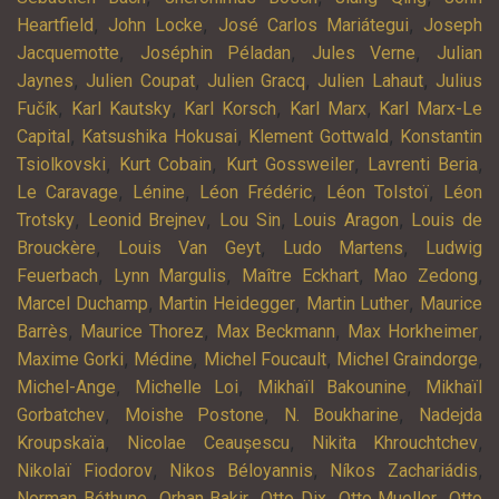
,
,
,
Heartfield
John Locke
José Carlos Mariátegui
Joseph
,
,
,
Jacquemotte
Joséphin Péladan
Jules Verne
Julian
,
,
,
,
Jaynes
Julien Coupat
Julien Gracq
Julien Lahaut
Julius
,
,
,
,
Fučík
Karl Kautsky
Karl Korsch
Karl Marx
Karl Marx-Le
,
,
,
Capital
Katsushika Hokusai
Klement Gottwald
Konstantin
,
,
,
,
Tsiolkovski
Kurt Cobain
Kurt Gossweiler
Lavrenti Beria
,
,
,
,
Le Caravage
Lénine
Léon Frédéric
Léon Tolstoï
Léon
,
,
,
,
Trotsky
Leonid Brejnev
Lou Sin
Louis Aragon
Louis de
,
,
,
Brouckère
Louis Van Geyt
Ludo Martens
Ludwig
,
,
,
,
Feuerbach
Lynn Margulis
Maître Eckhart
Mao Zedong
,
,
,
Marcel Duchamp
Martin Heidegger
Martin Luther
Maurice
,
,
,
,
Barrès
Maurice Thorez
Max Beckmann
Max Horkheimer
,
,
,
,
Maxime Gorki
Médine
Michel Foucault
Michel Graindorge
,
,
,
Michel-Ange
Michelle Loi
Mikhaïl Bakounine
Mikhaïl
,
,
,
Gorbatchev
Moishe Postone
N. Boukharine
Nadejda
,
,
,
Kroupskaïa
Nicolae Ceaușescu
Nikita Khrouchtchev
,
,
,
Nikolaï Fiodorov
Nikos Béloyannis
Níkos Zachariádis
,
,
,
,
Norman Béthune
Orhan Bakir
Otto Dix
Otto Mueller
Otto