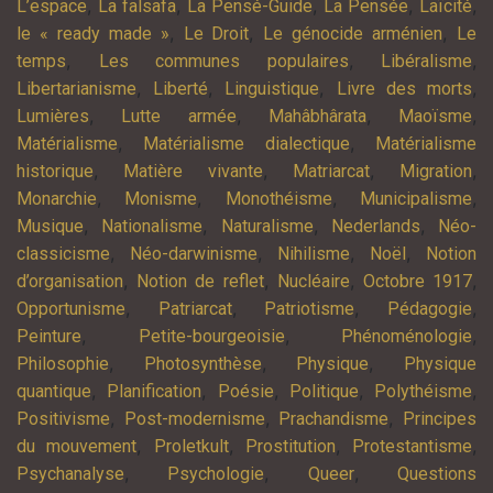
,
,
,
,
,
L’espace
La falsafa
La Pensé-Guide
La Pensée
Laïcité
,
,
,
le « ready made »
Le Droit
Le génocide arménien
Le
,
,
,
temps
Les communes populaires
Libéralisme
,
,
,
,
Libertarianisme
Liberté
Linguistique
Livre des morts
,
,
,
,
Lumières
Lutte armée
Mahâbhârata
Maoïsme
,
,
Matérialisme
Matérialisme dialectique
Matérialisme
,
,
,
,
historique
Matière vivante
Matriarcat
Migration
,
,
,
,
Monarchie
Monisme
Monothéisme
Municipalisme
,
,
,
,
Musique
Nationalisme
Naturalisme
Nederlands
Néo-
,
,
,
,
classicisme
Néo-darwinisme
Nihilisme
Noël
Notion
,
,
,
,
d’organisation
Notion de reflet
Nucléaire
Octobre 1917
,
,
,
,
Opportunisme
Patriarcat
Patriotisme
Pédagogie
,
,
,
Peinture
Petite-bourgeoisie
Phénoménologie
,
,
,
Philosophie
Photosynthèse
Physique
Physique
,
,
,
,
,
quantique
Planification
Poésie
Politique
Polythéisme
,
,
,
Positivisme
Post-modernisme
Prachandisme
Principes
,
,
,
,
du mouvement
Proletkult
Prostitution
Protestantisme
,
,
,
Psychanalyse
Psychologie
Queer
Questions