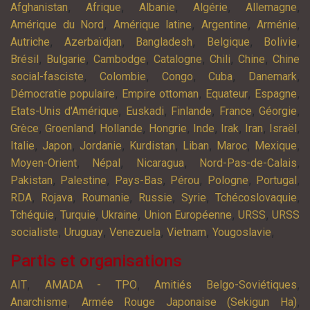
,
,
,
,
,
Afghanistan
Afrique
Albanie
Algérie
Allemagne
,
,
,
,
Amérique du Nord
Amérique latine
Argentine
Arménie
,
,
,
,
,
Autriche
Azerbaïdjan
Bangladesh
Belgique
Bolivie
,
,
,
,
,
,
Brésil
Bulgarie
Cambodge
Catalogne
Chili
Chine
Chine
,
,
,
,
,
social-fasciste
Colombie
Congo
Cuba
Danemark
,
,
,
,
Démocratie populaire
Empire ottoman
Equateur
Espagne
,
,
,
,
,
Etats-Unis d'Amérique
Euskadi
Finlande
France
Géorgie
,
,
,
,
,
,
,
,
Grèce
Groenland
Hollande
Hongrie
Inde
Irak
Iran
Israël
,
,
,
,
,
,
,
Italie
Japon
Jordanie
Kurdistan
Liban
Maroc
Mexique
,
,
,
,
Moyen-Orient
Népal
Nicaragua
Nord-Pas-de-Calais
,
,
,
,
,
,
Pakistan
Palestine
Pays-Bas
Pérou
Pologne
Portugal
,
,
,
,
,
,
RDA
Rojava
Roumanie
Russie
Syrie
Tchécoslovaquie
,
,
,
,
,
Tchéquie
Turquie
Ukraine
Union Européenne
URSS
URSS
,
,
,
,
,
socialiste
Uruguay
Venezuela
Vietnam
Yougoslavie
Partis et organisations
,
,
,
AIT
AMADA - TPO
Amitiés Belgo-Soviétiques
,
,
Anarchisme
Armée Rouge Japonaise (Sekigun Ha)