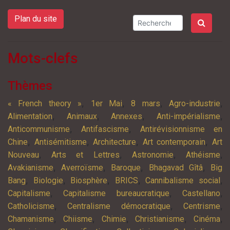
Plan du site
Mots-clefs
Thèmes
,
,
,
,
« French theory »
1er Mai
8 mars
Agro-industrie
,
,
,
,
Alimentation
Animaux
Annexes
Anti-impérialisme
,
,
Anticommunisme
Antifascisme
Antirévisionnisme en
,
,
,
,
Chine
Antisémitisme
Architecture
Art contemporain
Art
,
,
,
,
Nouveau
Arts et Lettres
Astronomie
Athéisme
,
,
,
,
Avakianisme
Averroïsme
Baroque
Bhagavad Gîtâ
Big
,
,
,
,
,
Bang
Biologie
Biosphère
BRICS
Cannibalisme social
,
,
,
Capitalisme
Capitalisme bureaucratique
Castellano
,
,
,
Catholicisme
Centralisme démocratique
Centrisme
,
,
,
,
,
Chamanisme
Chiisme
Chimie
Christianisme
Cinéma