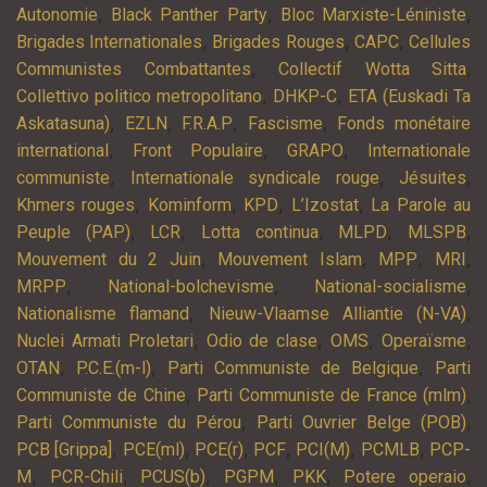
,
,
,
Autonomie
Black Panther Party
Bloc Marxiste-Léniniste
,
,
,
Brigades Internationales
Brigades Rouges
CAPC
Cellules
,
,
Communistes Combattantes
Collectif Wotta Sitta
,
,
Collettivo politico metropolitano
DHKP-C
ETA (Euskadi Ta
,
,
,
,
Askatasuna)
EZLN
F.R.A.P
Fascisme
Fonds monétaire
,
,
,
international
Front Populaire
GRAPO
Internationale
,
,
,
communiste
Internationale syndicale rouge
Jésuites
,
,
,
,
Khmers rouges
Kominform
KPD
L’Izostat
La Parole au
,
,
,
,
,
Peuple (PAP)
LCR
Lotta continua
MLPD
MLSPB
,
,
,
,
Mouvement du 2 Juin
Mouvement Islam
MPP
MRI
,
,
,
MRPP
National-bolchevisme
National-socialisme
,
,
Nationalisme flamand
Nieuw-Vlaamse Alliantie (N-VA)
,
,
,
,
Nuclei Armati Proletari
Odio de clase
OMS
Operaïsme
,
,
,
OTAN
P.C.E.(m-l)
Parti Communiste de Belgique
Parti
,
,
Communiste de Chine
Parti Communiste de France (mlm)
,
,
Parti Communiste du Pérou
Parti Ouvrier Belge (POB)
,
,
,
,
,
,
PCB [Grippa]
PCE(ml)
PCE(r)
PCF
PCI(M)
PCMLB
PCP-
,
,
,
,
,
,
M
PCR-Chili
PCUS(b)
PGPM
PKK
Potere operaio