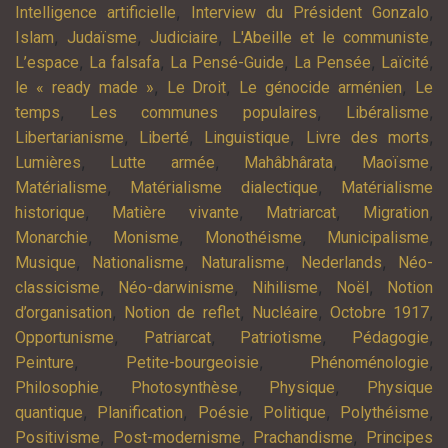
,
,
Intelligence artificielle
Interview du Président Gonzalo
,
,
,
,
Islam
Judaïsme
Judiciaire
L'Abeille et le communiste
,
,
,
,
,
L’espace
La falsafa
La Pensé-Guide
La Pensée
Laïcité
,
,
,
le « ready made »
Le Droit
Le génocide arménien
Le
,
,
,
temps
Les communes populaires
Libéralisme
,
,
,
,
Libertarianisme
Liberté
Linguistique
Livre des morts
,
,
,
,
Lumières
Lutte armée
Mahâbhârata
Maoïsme
,
,
Matérialisme
Matérialisme dialectique
Matérialisme
,
,
,
,
historique
Matière vivante
Matriarcat
Migration
,
,
,
,
Monarchie
Monisme
Monothéisme
Municipalisme
,
,
,
,
Musique
Nationalisme
Naturalisme
Nederlands
Néo-
,
,
,
,
classicisme
Néo-darwinisme
Nihilisme
Noël
Notion
,
,
,
,
d’organisation
Notion de reflet
Nucléaire
Octobre 1917
,
,
,
,
Opportunisme
Patriarcat
Patriotisme
Pédagogie
,
,
,
Peinture
Petite-bourgeoisie
Phénoménologie
,
,
,
Philosophie
Photosynthèse
Physique
Physique
,
,
,
,
,
quantique
Planification
Poésie
Politique
Polythéisme
,
,
,
Positivisme
Post-modernisme
Prachandisme
Principes