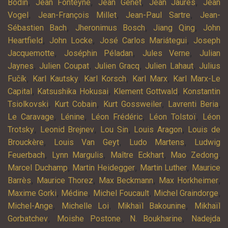
,
,
,
,
Bodin
Jean Fonteyne
Jean Genet
Jean Jaurès
Jean
,
,
,
Vogel
Jean-François Millet
Jean-Paul Sartre
Jean-
,
,
,
Sébastien Bach
Jheronimus Bosch
Jiang Qing
John
,
,
,
Heartfield
John Locke
José Carlos Mariátegui
Joseph
,
,
,
Jacquemotte
Joséphin Péladan
Jules Verne
Julian
,
,
,
,
Jaynes
Julien Coupat
Julien Gracq
Julien Lahaut
Julius
,
,
,
,
Fučík
Karl Kautsky
Karl Korsch
Karl Marx
Karl Marx-Le
,
,
,
Capital
Katsushika Hokusai
Klement Gottwald
Konstantin
,
,
,
,
Tsiolkovski
Kurt Cobain
Kurt Gossweiler
Lavrenti Beria
,
,
,
,
Le Caravage
Lénine
Léon Frédéric
Léon Tolstoï
Léon
,
,
,
,
Trotsky
Leonid Brejnev
Lou Sin
Louis Aragon
Louis de
,
,
,
Brouckère
Louis Van Geyt
Ludo Martens
Ludwig
,
,
,
,
Feuerbach
Lynn Margulis
Maître Eckhart
Mao Zedong
,
,
,
Marcel Duchamp
Martin Heidegger
Martin Luther
Maurice
,
,
,
,
Barrès
Maurice Thorez
Max Beckmann
Max Horkheimer
,
,
,
,
Maxime Gorki
Médine
Michel Foucault
Michel Graindorge
,
,
,
Michel-Ange
Michelle Loi
Mikhaïl Bakounine
Mikhaïl
,
,
,
Gorbatchev
Moishe Postone
N. Boukharine
Nadejda