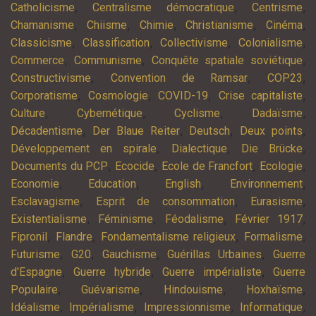
,
,
,
Catholicisme
Centralisme démocratique
Centrisme
,
,
,
,
,
Chamanisme
Chiisme
Chimie
Christianisme
Cinéma
,
,
,
,
Classicisme
Classification
Collectivisme
Colonialisme
,
,
,
Commerce
Communisme
Conquête spatiale soviétique
,
,
,
Constructivisme
Convention de Ramsar
COP23
,
,
,
,
Corporatisme
Cosmologie
COVID-19
Crise capitaliste
,
,
,
,
Culture
Cybernétique
Cyclisme
Dadaïsme
,
,
,
,
Décadentisme
Der Blaue Reiter
Deutsch
Deux points
,
,
,
Développement en spirale
Dialectique
Die Brücke
,
,
,
,
Documents du PCP
Ecocide
Ecole de Francfort
Ecologie
,
,
,
,
Economie
Education
English
Environnement
,
,
,
Esclavagisme
Esprit de consommation
Eurasisme
,
,
,
,
Existentialisme
Féminisme
Féodalisme
Février 1917
,
,
,
,
Fipronil
Flandre
Fondamentalisme religieux
Formalisme
,
,
,
,
Futurisme
G20
Gauchisme
Guérillas Urbaines
Guerre
,
,
,
d'Espagne
Guerre hybride
Guerre impérialiste
Guerre
,
,
,
,
Populaire
Guévarisme
Hindouisme
Hoxhaïsme
,
,
,
,
Idéalisme
Impérialisme
Impressionnisme
Informatique