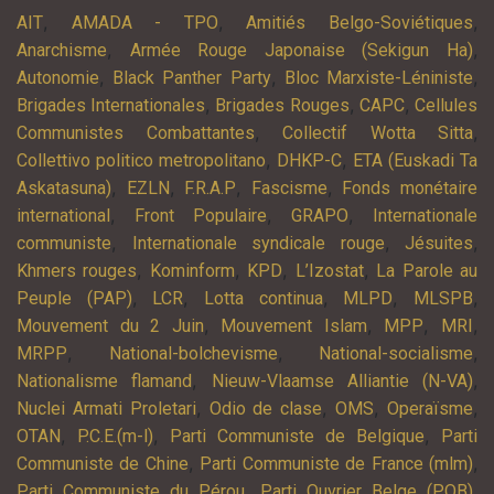
,
,
,
AIT
AMADA - TPO
Amitiés Belgo-Soviétiques
,
,
Anarchisme
Armée Rouge Japonaise (Sekigun Ha)
,
,
,
Autonomie
Black Panther Party
Bloc Marxiste-Léniniste
,
,
,
Brigades Internationales
Brigades Rouges
CAPC
Cellules
,
,
Communistes Combattantes
Collectif Wotta Sitta
,
,
Collettivo politico metropolitano
DHKP-C
ETA (Euskadi Ta
,
,
,
,
Askatasuna)
EZLN
F.R.A.P
Fascisme
Fonds monétaire
,
,
,
international
Front Populaire
GRAPO
Internationale
,
,
,
communiste
Internationale syndicale rouge
Jésuites
,
,
,
,
Khmers rouges
Kominform
KPD
L’Izostat
La Parole au
,
,
,
,
,
Peuple (PAP)
LCR
Lotta continua
MLPD
MLSPB
,
,
,
,
Mouvement du 2 Juin
Mouvement Islam
MPP
MRI
,
,
,
MRPP
National-bolchevisme
National-socialisme
,
,
Nationalisme flamand
Nieuw-Vlaamse Alliantie (N-VA)
,
,
,
,
Nuclei Armati Proletari
Odio de clase
OMS
Operaïsme
,
,
,
OTAN
P.C.E.(m-l)
Parti Communiste de Belgique
Parti
,
,
Communiste de Chine
Parti Communiste de France (mlm)
,
,
Parti Communiste du Pérou
Parti Ouvrier Belge (POB)