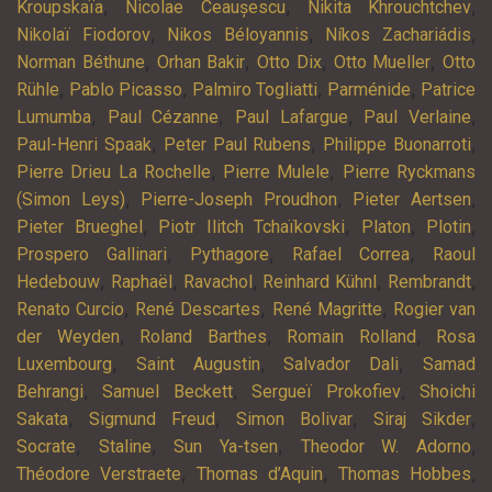
,
,
,
Kroupskaïa
Nicolae Ceaușescu
Nikita Khrouchtchev
,
,
,
Nikolaï Fiodorov
Nikos Béloyannis
Níkos Zachariádis
,
,
,
,
Norman Béthune
Orhan Bakir
Otto Dix
Otto Mueller
Otto
,
,
,
,
Rühle
Pablo Picasso
Palmiro Togliatti
Parménide
Patrice
,
,
,
,
Lumumba
Paul Cézanne
Paul Lafargue
Paul Verlaine
,
,
,
Paul-Henri Spaak
Peter Paul Rubens
Philippe Buonarroti
,
,
Pierre Drieu La Rochelle
Pierre Mulele
Pierre Ryckmans
,
,
,
(Simon Leys)
Pierre-Joseph Proudhon
Pieter Aertsen
,
,
,
,
Pieter Brueghel
Piotr Ilitch Tchaïkovski
Platon
Plotin
,
,
,
Prospero Gallinari
Pythagore
Rafael Correa
Raoul
,
,
,
,
,
Hedebouw
Raphaël
Ravachol
Reinhard Kühnl
Rembrandt
,
,
,
Renato Curcio
René Descartes
René Magritte
Rogier van
,
,
,
der Weyden
Roland Barthes
Romain Rolland
Rosa
,
,
,
Luxembourg
Saint Augustin
Salvador Dali
Samad
,
,
,
Behrangi
Samuel Beckett
Sergueï Prokofiev
Shoichi
,
,
,
,
Sakata
Sigmund Freud
Simon Bolivar
Siraj Sikder
,
,
,
,
Socrate
Staline
Sun Ya-tsen
Theodor W. Adorno
,
,
,
Théodore Verstraete
Thomas d’Aquin
Thomas Hobbes