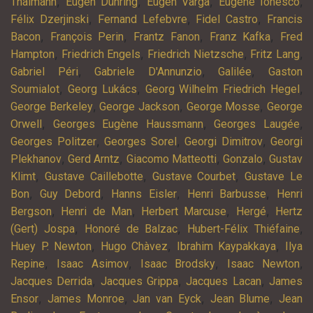
,
,
,
,
Thälmann
Eugen Dühring
Eugen Varga
Eugène Ionesco
,
,
,
Félix Dzerjinski
Fernand Lefebvre
Fidel Castro
Francis
,
,
,
,
Bacon
François Perin
Frantz Fanon
Franz Kafka
Fred
,
,
,
,
Hampton
Friedrich Engels
Friedrich Nietzsche
Fritz Lang
,
,
,
Gabriel Péri
Gabriele D'Annunzio
Galilée
Gaston
,
,
,
Soumialot
Georg Lukács
Georg Wilhelm Friedrich Hegel
,
,
,
George Berkeley
George Jackson
George Mosse
George
,
,
,
Orwell
Georges Eugène Haussmann
Georges Laugée
,
,
,
Georges Politzer
Georges Sorel
Georgi Dimitrov
Georgi
,
,
,
,
Plekhanov
Gerd Arntz
Giacomo Matteotti
Gonzalo
Gustav
,
,
,
Klimt
Gustave Caillebotte
Gustave Courbet
Gustave Le
,
,
,
,
Bon
Guy Debord
Hanns Eisler
Henri Barbusse
Henri
,
,
,
,
Bergson
Henri de Man
Herbert Marcuse
Hergé
Hertz
,
,
,
(Gert) Jospa
Honoré de Balzac
Hubert-Félix Thiéfaine
,
,
,
Huey P. Newton
Hugo Chàvez
Ibrahim Kaypakkaya
Ilya
,
,
,
,
Repine
Isaac Asimov
Isaac Brodsky
Isaac Newton
,
,
,
Jacques Derrida
Jacques Grippa
Jacques Lacan
James
,
,
,
,
Ensor
James Monroe
Jan van Eyck
Jean Blume
Jean