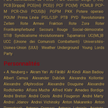
,
,
,
,
,
,
PCB [Grippa]
PCE(ml)
PCE(r)
PCF
PCI(M)
PCMLB
PCP-
,
,
,
,
,
,
M
PCR-Chili
PCUS(b)
PGPM
PKK
Potere operaio
,
,
,
,
,
POUM
Prima Linéa
PSL/LSP
PTB
PYD
Revolutionäre
,
,
,
Zellen
Rote Armee Fraktion
Rote Zora
Roter
,
,
,
Frontkämpferbund
Secours Rouge
Social-démocratie
,
,
,
,
STIB
Syndicalisme révolutionnaire
Tupamaros
UC(ML)B
,
UCC (Unione dei Comunisti Combattenti)
Universités-
,
,
Usines-Union (UUU)
Weather Underground
Young Lords
,
Party
Personnalités
,
,
,
,
,
« A. Neuberg »
Akram Yari
Al-Fârâbî
Al-Kindi
Alain Badiou
,
,
,
Albert Camus
Alexander Dubček
Alexandra Kollontai
,
,
Alexandre d’Aphrodise
Alexandre Douguine
Alexandre
,
,
,
,
Rodtchenko
Alfons Mucha
Alfred Klahr
Amadeo Bordiga
,
,
,
,
André Breton
André Cools
André Fougeron
André Marty
,
,
,
Andreï Jdanov
Andreï Vichinsky
Anton Makarenko
Anton