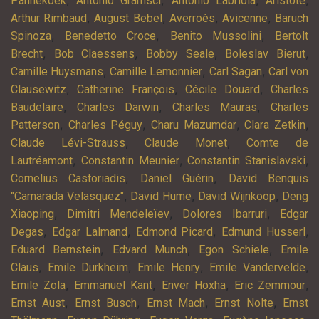
,
,
,
,
Pannekoek
Antonio Gramsci
Antonio Labriola
Aristote
,
,
,
,
Arthur Rimbaud
August Bebel
Averroès
Avicenne
Baruch
,
,
,
Spinoza
Benedetto Croce
Benito Mussolini
Bertolt
,
,
,
,
Brecht
Bob Claessens
Bobby Seale
Boleslav Bierut
,
,
,
Camille Huysmans
Camille Lemonnier
Carl Sagan
Carl von
,
,
,
Clausewitz
Catherine François
Cécile Douard
Charles
,
,
,
Baudelaire
Charles Darwin
Charles Mauras
Charles
,
,
,
,
Patterson
Charles Péguy
Charu Mazumdar
Clara Zetkin
,
,
Claude Lévi-Strauss
Claude Monet
Comte de
,
,
,
Lautréamont
Constantin Meunier
Constantin Stanislavski
,
,
Cornelius Castoriadis
Daniel Guérin
David Benquis
,
,
,
"Camarada Velasquez"
David Hume
David Wijnkoop
Deng
,
,
,
Xiaoping
Dimitri Mendeleïev
Dolores Ibarruri
Edgar
,
,
,
,
Degas
Edgar Lalmand
Edmond Picard
Edmund Husserl
,
,
,
Eduard Bernstein
Edvard Munch
Egon Schiele
Emile
,
,
,
,
Claus
Emile Durkheim
Emile Henry
Emile Vandervelde
,
,
,
,
Emile Zola
Emmanuel Kant
Enver Hoxha
Eric Zemmour
,
,
,
,
Ernst Aust
Ernst Busch
Ernst Mach
Ernst Nolte
Ernst