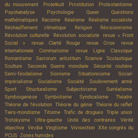
,
,
,
,
du mouvement
Proletkult
Prostitution
Protestantisme
,
,
,
Psychanalyse
Psychologie
Queer
Questions
,
,
,
,
mathématiques
Racisme
Réalisme
Réalisme socialiste
,
,
,
Réchauffement climatique
Religion
Révisionnisme
,
,
Révolution culturelle
Révolution socialiste
revue « Front
,
,
,
Social »
revue Clarté Rouge
revue Crise
revue
,
,
internationale Communisme
revue Ligne Classique
,
,
,
,
Romantisme
Sacrorum antistitum
Science
Scolastique
,
,
,
Sculture
Seconde Guerre mondiale
Sécurité routière
,
,
,
Semi-féodalisme
Sionisme
Situationnisme
Social-
,
,
,
,
impérialisme
Socialisme
Société
Soulèvement armé
,
,
,
,
Sport
Structuralisme
Subjectivisme
Surréalisme
,
,
,
,
Symbiogenèse
Symbolisme
Syndicalisme
Théatre
,
,
,
Théorie de l'évolution
Théorie du génie
Théorie du reflet
,
,
,
,
Tiers-mondisme
Titisme
Trafic de drogues
Triple union
,
,
,
Trotskysme
Ultra-gauche
Unité des contraires
Vérité
,
,
,
,
objective
Veviba
Vingtisme
Vivisection
XXe congrès du
,
,
PCUS
Zones humides