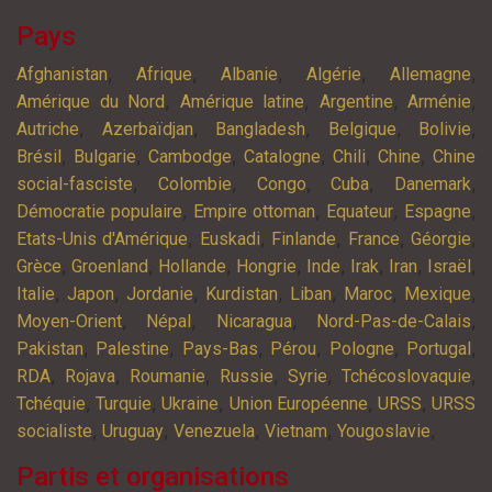
Pays
,
,
,
,
,
Afghanistan
Afrique
Albanie
Algérie
Allemagne
,
,
,
,
Amérique du Nord
Amérique latine
Argentine
Arménie
,
,
,
,
,
Autriche
Azerbaïdjan
Bangladesh
Belgique
Bolivie
,
,
,
,
,
,
Brésil
Bulgarie
Cambodge
Catalogne
Chili
Chine
Chine
,
,
,
,
,
social-fasciste
Colombie
Congo
Cuba
Danemark
,
,
,
,
Démocratie populaire
Empire ottoman
Equateur
Espagne
,
,
,
,
,
Etats-Unis d'Amérique
Euskadi
Finlande
France
Géorgie
,
,
,
,
,
,
,
,
Grèce
Groenland
Hollande
Hongrie
Inde
Irak
Iran
Israël
,
,
,
,
,
,
,
Italie
Japon
Jordanie
Kurdistan
Liban
Maroc
Mexique
,
,
,
,
Moyen-Orient
Népal
Nicaragua
Nord-Pas-de-Calais
,
,
,
,
,
,
Pakistan
Palestine
Pays-Bas
Pérou
Pologne
Portugal
,
,
,
,
,
,
RDA
Rojava
Roumanie
Russie
Syrie
Tchécoslovaquie
,
,
,
,
,
Tchéquie
Turquie
Ukraine
Union Européenne
URSS
URSS
,
,
,
,
,
socialiste
Uruguay
Venezuela
Vietnam
Yougoslavie
Partis et organisations