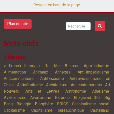
Revenir en haut de la page.
Plan du site
Mots-clefs
Thèmes
,
,
,
,
« French theory »
1er Mai
8 mars
Agro-industrie
,
,
,
,
Alimentation
Animaux
Annexes
Anti-impérialisme
,
,
Anticommunisme
Antifascisme
Antirévisionnisme en
,
,
,
,
Chine
Antisémitisme
Architecture
Art contemporain
Art
,
,
,
,
Nouveau
Arts et Lettres
Astronomie
Athéisme
,
,
,
,
Avakianisme
Averroïsme
Baroque
Bhagavad Gîtâ
Big
,
,
,
,
,
Bang
Biologie
Biosphère
BRICS
Cannibalisme social
,
,
,
Capitalisme
Capitalisme bureaucratique
Castellano