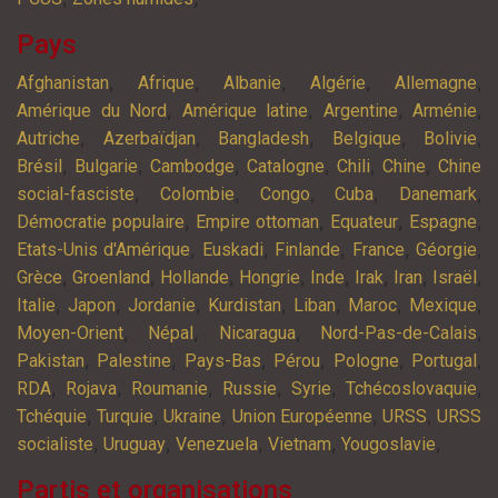
Pays
,
,
,
,
,
Afghanistan
Afrique
Albanie
Algérie
Allemagne
,
,
,
,
Amérique du Nord
Amérique latine
Argentine
Arménie
,
,
,
,
,
Autriche
Azerbaïdjan
Bangladesh
Belgique
Bolivie
,
,
,
,
,
,
Brésil
Bulgarie
Cambodge
Catalogne
Chili
Chine
Chine
,
,
,
,
,
social-fasciste
Colombie
Congo
Cuba
Danemark
,
,
,
,
Démocratie populaire
Empire ottoman
Equateur
Espagne
,
,
,
,
,
Etats-Unis d'Amérique
Euskadi
Finlande
France
Géorgie
,
,
,
,
,
,
,
,
Grèce
Groenland
Hollande
Hongrie
Inde
Irak
Iran
Israël
,
,
,
,
,
,
,
Italie
Japon
Jordanie
Kurdistan
Liban
Maroc
Mexique
,
,
,
,
Moyen-Orient
Népal
Nicaragua
Nord-Pas-de-Calais
,
,
,
,
,
,
Pakistan
Palestine
Pays-Bas
Pérou
Pologne
Portugal
,
,
,
,
,
,
RDA
Rojava
Roumanie
Russie
Syrie
Tchécoslovaquie
,
,
,
,
,
Tchéquie
Turquie
Ukraine
Union Européenne
URSS
URSS
,
,
,
,
,
socialiste
Uruguay
Venezuela
Vietnam
Yougoslavie
Partis et organisations