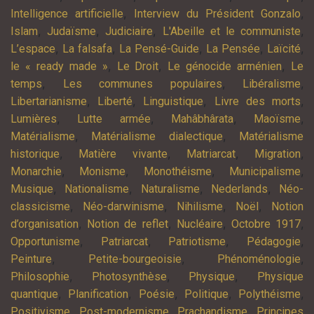
,
,
Intelligence artificielle
Interview du Président Gonzalo
,
,
,
,
Islam
Judaïsme
Judiciaire
L'Abeille et le communiste
,
,
,
,
,
L’espace
La falsafa
La Pensé-Guide
La Pensée
Laïcité
,
,
,
le « ready made »
Le Droit
Le génocide arménien
Le
,
,
,
temps
Les communes populaires
Libéralisme
,
,
,
,
Libertarianisme
Liberté
Linguistique
Livre des morts
,
,
,
,
Lumières
Lutte armée
Mahâbhârata
Maoïsme
,
,
Matérialisme
Matérialisme dialectique
Matérialisme
,
,
,
,
historique
Matière vivante
Matriarcat
Migration
,
,
,
,
Monarchie
Monisme
Monothéisme
Municipalisme
,
,
,
,
Musique
Nationalisme
Naturalisme
Nederlands
Néo-
,
,
,
,
classicisme
Néo-darwinisme
Nihilisme
Noël
Notion
,
,
,
,
d’organisation
Notion de reflet
Nucléaire
Octobre 1917
,
,
,
,
Opportunisme
Patriarcat
Patriotisme
Pédagogie
,
,
,
Peinture
Petite-bourgeoisie
Phénoménologie
,
,
,
Philosophie
Photosynthèse
Physique
Physique
,
,
,
,
,
quantique
Planification
Poésie
Politique
Polythéisme
,
,
,
Positivisme
Post-modernisme
Prachandisme
Principes