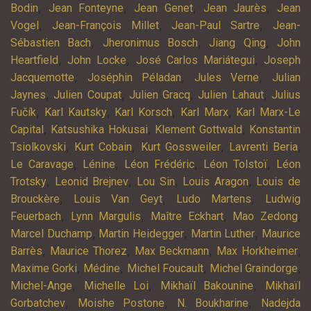
,
,
,
,
Bodin
Jean Fonteyne
Jean Genet
Jean Jaurès
Jean
,
,
,
Vogel
Jean-François Millet
Jean-Paul Sartre
Jean-
,
,
,
Sébastien Bach
Jheronimus Bosch
Jiang Qing
John
,
,
,
Heartfield
John Locke
José Carlos Mariátegui
Joseph
,
,
,
Jacquemotte
Joséphin Péladan
Jules Verne
Julian
,
,
,
,
Jaynes
Julien Coupat
Julien Gracq
Julien Lahaut
Julius
,
,
,
,
Fučík
Karl Kautsky
Karl Korsch
Karl Marx
Karl Marx-Le
,
,
,
Capital
Katsushika Hokusai
Klement Gottwald
Konstantin
,
,
,
,
Tsiolkovski
Kurt Cobain
Kurt Gossweiler
Lavrenti Beria
,
,
,
,
Le Caravage
Lénine
Léon Frédéric
Léon Tolstoï
Léon
,
,
,
,
Trotsky
Leonid Brejnev
Lou Sin
Louis Aragon
Louis de
,
,
,
Brouckère
Louis Van Geyt
Ludo Martens
Ludwig
,
,
,
,
Feuerbach
Lynn Margulis
Maître Eckhart
Mao Zedong
,
,
,
Marcel Duchamp
Martin Heidegger
Martin Luther
Maurice
,
,
,
,
Barrès
Maurice Thorez
Max Beckmann
Max Horkheimer
,
,
,
,
Maxime Gorki
Médine
Michel Foucault
Michel Graindorge
,
,
,
Michel-Ange
Michelle Loi
Mikhaïl Bakounine
Mikhaïl
,
,
,
Gorbatchev
Moishe Postone
N. Boukharine
Nadejda