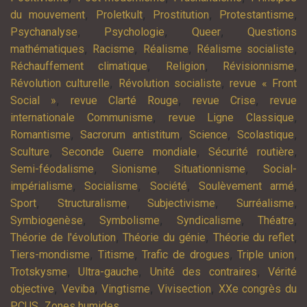
,
,
,
,
du mouvement
Proletkult
Prostitution
Protestantisme
,
,
,
Psychanalyse
Psychologie
Queer
Questions
,
,
,
,
mathématiques
Racisme
Réalisme
Réalisme socialiste
,
,
,
Réchauffement climatique
Religion
Révisionnisme
,
,
Révolution culturelle
Révolution socialiste
revue « Front
,
,
,
Social »
revue Clarté Rouge
revue Crise
revue
,
,
internationale Communisme
revue Ligne Classique
,
,
,
,
Romantisme
Sacrorum antistitum
Science
Scolastique
,
,
,
Sculture
Seconde Guerre mondiale
Sécurité routière
,
,
,
Semi-féodalisme
Sionisme
Situationnisme
Social-
,
,
,
,
impérialisme
Socialisme
Société
Soulèvement armé
,
,
,
,
Sport
Structuralisme
Subjectivisme
Surréalisme
,
,
,
,
Symbiogenèse
Symbolisme
Syndicalisme
Théatre
,
,
,
Théorie de l'évolution
Théorie du génie
Théorie du reflet
,
,
,
,
Tiers-mondisme
Titisme
Trafic de drogues
Triple union
,
,
,
Trotskysme
Ultra-gauche
Unité des contraires
Vérité
,
,
,
,
objective
Veviba
Vingtisme
Vivisection
XXe congrès du
,
,
PCUS
Zones humides