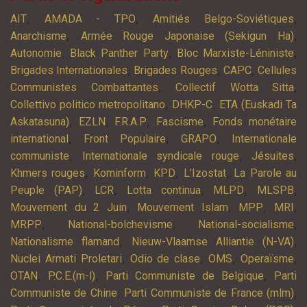
,
,
,
AIT
AMADA - TPO
Amitiés Belgo-Soviétiques
,
,
Anarchisme
Armée Rouge Japonaise (Sekigun Ha)
,
,
,
Autonomie
Black Panther Party
Bloc Marxiste-Léniniste
,
,
,
Brigades Internationales
Brigades Rouges
CAPC
Cellules
,
,
Communistes Combattantes
Collectif Wotta Sitta
,
,
Collettivo politico metropolitano
DHKP-C
ETA (Euskadi Ta
,
,
,
,
Askatasuna)
EZLN
F.R.A.P
Fascisme
Fonds monétaire
,
,
,
international
Front Populaire
GRAPO
Internationale
,
,
,
communiste
Internationale syndicale rouge
Jésuites
,
,
,
,
Khmers rouges
Kominform
KPD
L’Izostat
La Parole au
,
,
,
,
,
Peuple (PAP)
LCR
Lotta continua
MLPD
MLSPB
,
,
,
,
Mouvement du 2 Juin
Mouvement Islam
MPP
MRI
,
,
,
MRPP
National-bolchevisme
National-socialisme
,
,
Nationalisme flamand
Nieuw-Vlaamse Alliantie (N-VA)
,
,
,
,
Nuclei Armati Proletari
Odio de clase
OMS
Operaïsme
,
,
,
OTAN
P.C.E.(m-l)
Parti Communiste de Belgique
Parti
,
,
Communiste de Chine
Parti Communiste de France (mlm)