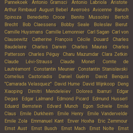
,
,
,
,
Pannekoek
Antonio Gramsci
Antonio Labriola
Aristote
,
,
,
,
Arthur Rimbaud
August Bebel
Averroès
Avicenne
Baruch
,
,
,
Spinoza
Benedetto Croce
Benito Mussolini
Bertolt
,
,
,
,
Brecht
Bob Claessens
Bobby Seale
Boleslav Bierut
,
,
,
Camille Huysmans
Camille Lemonnier
Carl Sagan
Carl von
,
,
,
Clausewitz
Catherine François
Cécile Douard
Charles
,
,
,
Baudelaire
Charles Darwin
Charles Mauras
Charles
,
,
,
,
Patterson
Charles Péguy
Charu Mazumdar
Clara Zetkin
,
,
Claude Lévi-Strauss
Claude Monet
Comte de
,
,
,
Lautréamont
Constantin Meunier
Constantin Stanislavski
,
,
Cornelius Castoriadis
Daniel Guérin
David Benquis
,
,
,
"Camarada Velasquez"
David Hume
David Wijnkoop
Deng
,
,
,
Xiaoping
Dimitri Mendeleïev
Dolores Ibarruri
Edgar
,
,
,
,
Degas
Edgar Lalmand
Edmond Picard
Edmund Husserl
,
,
,
Eduard Bernstein
Edvard Munch
Egon Schiele
Emile
,
,
,
,
Claus
Emile Durkheim
Emile Henry
Emile Vandervelde
,
,
,
,
Emile Zola
Emmanuel Kant
Enver Hoxha
Eric Zemmour
,
,
,
,
Ernst Aust
Ernst Busch
Ernst Mach
Ernst Nolte
Ernst