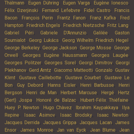
,
,
,
,
Thälmann
Eugen Dühring
Eugen Varga
Eugène Ionesco
,
,
,
Félix Dzerjinski
Fernand Lefebvre
Fidel Castro
Francis
,
,
,
,
Bacon
François Perin
Frantz Fanon
Franz Kafka
Fred
,
,
,
,
Hampton
Friedrich Engels
Friedrich Nietzsche
Fritz Lang
,
,
,
Gabriel Péri
Gabriele D'Annunzio
Galilée
Gaston
,
,
,
Soumialot
Georg Lukács
Georg Wilhelm Friedrich Hegel
,
,
,
George Berkeley
George Jackson
George Mosse
George
,
,
,
Orwell
Georges Eugène Haussmann
Georges Laugée
,
,
,
Georges Politzer
Georges Sorel
Georgi Dimitrov
Georgi
,
,
,
,
Plekhanov
Gerd Arntz
Giacomo Matteotti
Gonzalo
Gustav
,
,
,
Klimt
Gustave Caillebotte
Gustave Courbet
Gustave Le
,
,
,
,
Bon
Guy Debord
Hanns Eisler
Henri Barbusse
Henri
,
,
,
,
Bergson
Henri de Man
Herbert Marcuse
Hergé
Hertz
,
,
,
(Gert) Jospa
Honoré de Balzac
Hubert-Félix Thiéfaine
,
,
,
Huey P. Newton
Hugo Chàvez
Ibrahim Kaypakkaya
Ilya
,
,
,
,
Repine
Isaac Asimov
Isaac Brodsky
Isaac Newton
,
,
,
Jacques Derrida
Jacques Grippa
Jacques Lacan
James
,
,
,
,
Ensor
James Monroe
Jan van Eyck
Jean Blume
Jean