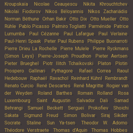
,
,
,
Kroupskaïa
Nicolae Ceaușescu
Nikita Khrouchtchev
,
,
,
Nikolaï Fiodorov
Nikos Béloyannis
Níkos Zachariádis
,
,
,
,
Norman Béthune
Orhan Bakir
Otto Dix
Otto Mueller
Otto
,
,
,
,
Rühle
Pablo Picasso
Palmiro Togliatti
Parménide
Patrice
,
,
,
,
Lumumba
Paul Cézanne
Paul Lafargue
Paul Verlaine
,
,
,
Paul-Henri Spaak
Peter Paul Rubens
Philippe Buonarroti
,
,
Pierre Drieu La Rochelle
Pierre Mulele
Pierre Ryckmans
,
,
,
(Simon Leys)
Pierre-Joseph Proudhon
Pieter Aertsen
,
,
,
,
Pieter Brueghel
Piotr Ilitch Tchaïkovski
Platon
Plotin
,
,
,
Prospero Gallinari
Pythagore
Rafael Correa
Raoul
,
,
,
,
,
Hedebouw
Raphaël
Ravachol
Reinhard Kühnl
Rembrandt
,
,
,
Renato Curcio
René Descartes
René Magritte
Rogier van
,
,
,
der Weyden
Roland Barthes
Romain Rolland
Rosa
,
,
,
Luxembourg
Saint Augustin
Salvador Dali
Samad
,
,
,
Behrangi
Samuel Beckett
Sergueï Prokofiev
Shoichi
,
,
,
,
Sakata
Sigmund Freud
Simon Bolivar
Siraj Sikder
,
,
,
,
Socrate
Staline
Sun Ya-tsen
Theodor W. Adorno
,
,
,
Théodore Verstraete
Thomas d’Aquin
Thomas Hobbes