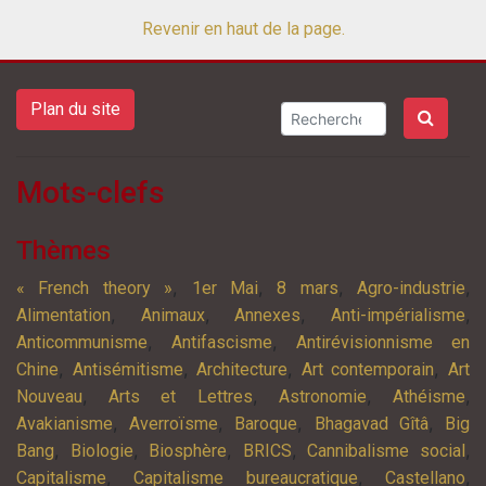
Revenir en haut de la page.
Plan du site
Mots-clefs
Thèmes
,
,
,
,
« French theory »
1er Mai
8 mars
Agro-industrie
,
,
,
,
Alimentation
Animaux
Annexes
Anti-impérialisme
,
,
Anticommunisme
Antifascisme
Antirévisionnisme en
,
,
,
,
Chine
Antisémitisme
Architecture
Art contemporain
Art
,
,
,
,
Nouveau
Arts et Lettres
Astronomie
Athéisme
,
,
,
,
Avakianisme
Averroïsme
Baroque
Bhagavad Gîtâ
Big
,
,
,
,
,
Bang
Biologie
Biosphère
BRICS
Cannibalisme social
,
,
,
Capitalisme
Capitalisme bureaucratique
Castellano