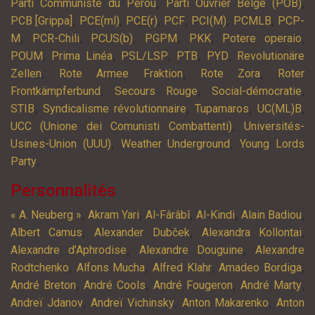
,
,
Parti Communiste du Pérou
Parti Ouvrier Belge (POB)
,
,
,
,
,
,
PCB [Grippa]
PCE(ml)
PCE(r)
PCF
PCI(M)
PCMLB
PCP-
,
,
,
,
,
,
M
PCR-Chili
PCUS(b)
PGPM
PKK
Potere operaio
,
,
,
,
,
POUM
Prima Linéa
PSL/LSP
PTB
PYD
Revolutionäre
,
,
,
Zellen
Rote Armee Fraktion
Rote Zora
Roter
,
,
,
Frontkämpferbund
Secours Rouge
Social-démocratie
,
,
,
,
STIB
Syndicalisme révolutionnaire
Tupamaros
UC(ML)B
,
UCC (Unione dei Comunisti Combattenti)
Universités-
,
,
Usines-Union (UUU)
Weather Underground
Young Lords
,
Party
Personnalités
,
,
,
,
,
« A. Neuberg »
Akram Yari
Al-Fârâbî
Al-Kindi
Alain Badiou
,
,
,
Albert Camus
Alexander Dubček
Alexandra Kollontai
,
,
Alexandre d’Aphrodise
Alexandre Douguine
Alexandre
,
,
,
,
Rodtchenko
Alfons Mucha
Alfred Klahr
Amadeo Bordiga
,
,
,
,
André Breton
André Cools
André Fougeron
André Marty
,
,
,
Andreï Jdanov
Andreï Vichinsky
Anton Makarenko
Anton