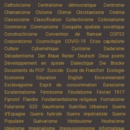
,
,
,
Catholicisme
Centralisme démocratique
Centrisme
,
,
,
,
,
Chamanisme
Chiisme
Chimie
Christianisme
Cinéma
,
,
,
,
Classicisme
Classification
Collectivisme
Colonialisme
,
,
,
Commerce
Communisme
Conquête spatiale soviétique
,
,
,
Constructivisme
Convention de Ramsar
COP23
,
,
,
,
Corporatisme
Cosmologie
COVID-19
Crise capitaliste
,
,
,
,
Culture
Cybernétique
Cyclisme
Dadaïsme
,
,
,
,
Décadentisme
Der Blaue Reiter
Deutsch
Deux points
,
,
,
Développement en spirale
Dialectique
Die Brücke
,
,
,
,
Documents du PCP
Ecocide
Ecole de Francfort
Ecologie
,
,
,
,
Economie
Education
English
Environnement
,
,
,
Esclavagisme
Esprit de consommation
Eurasisme
,
,
,
,
Existentialisme
Féminisme
Féodalisme
Février 1917
,
,
,
,
Fipronil
Flandre
Fondamentalisme religieux
Formalisme
,
,
,
,
Futurisme
G20
Gauchisme
Guérillas Urbaines
Guerre
,
,
,
d'Espagne
Guerre hybride
Guerre impérialiste
Guerre
,
,
,
,
Populaire
Guévarisme
Hindouisme
Hoxhaïsme
,
,
,
,
Idéalisme
Impérialisme
Impressionnisme
Informatique