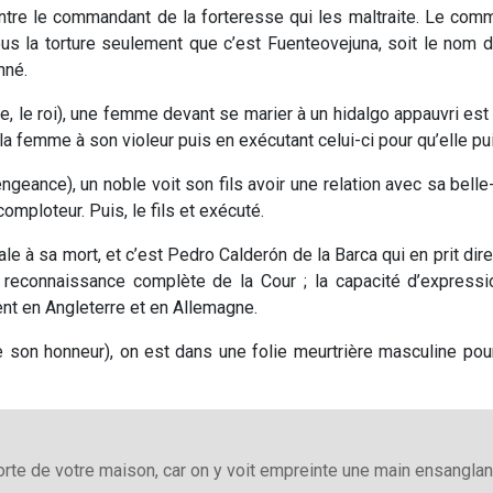
ntre le commandant de la forteresse qui les maltraite. Le comma
a torture seulement que c’est Fuenteovejuna, soit le nom du vil
nné.
e, le roi), une femme devant se marier à un hidalgo appauvri est e
t la femme à son violeur puis en exécutant celui-ci pour qu’elle pu
geance), un noble voit son fils avoir une relation avec sa belle-m
comploteur. Puis, le fils et exécuté.
 à sa mort, et c’est Pedro Calderón de la Barca qui en prit direct
reconnaissance complète de la Cour ; la capacité d’express
ent en Angleterre et en Allemagne.
son honneur), on est dans une folie meurtrière masculine po
orte de votre maison, car on y voit empreinte une main ensanglan