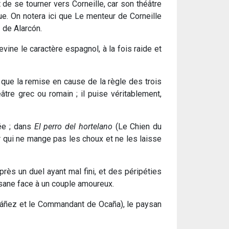
it de se tourner vers Corneille, car son théâtre
ue. On notera ici que Le menteur de Corneille
 de Alarcón.
ine le caractère espagnol, à la fois raide et
 que la remise en cause de la règle des trois
tre grec ou romain ; il puise véritablement,
ée ; dans
El perro del hortelano
(Le Chien du
ier qui ne mange pas les choux et ne les laisse
ès un duel ayant mal fini, et des péripéties
isane face à un couple amoureux.
áñez et le Commandant de Ocaña), le paysan