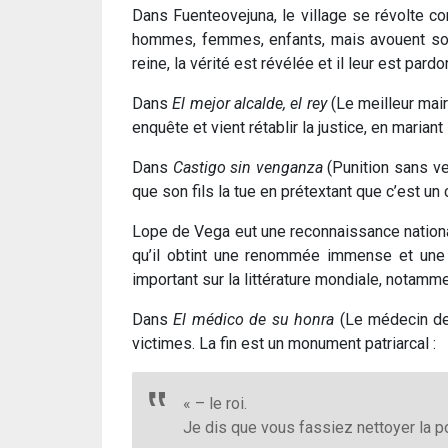
Dans Fuenteovejuna, le village se révolte co
hommes, femmes, enfants, mais avouent sous l
reine, la vérité est révélée et il leur est pardo
Dans
El mejor alcalde, el rey
(Le meilleur mair
enquête et vient rétablir la justice, en marian
Dans
Castigo sin venganza
(Punition sans ven
que son fils la tue en prétextant que c’est un 
Lope de Vega eut une reconnaissance nationale
qu’il obtint une renommée immense et une 
important sur la littérature mondiale, notamm
Dans
El médico de su honra
(Le médecin de 
victimes. La fin est un monument patriarcal :
« – le roi.
Je dis que vous fassiez nettoyer la p