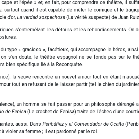
a cape et l’épée » et, en fait, pour comprendre ce théâtre, il suff
, surtout quand il est capable de mêler le comique et le tragiq
le d’or,
La verdad sospechosa
(La vérité suspecte) de Juan Ruiz
igues s’entremêlant, les détours et les rebondissements. On dev
ostures.
u type « gracioso », facétieux, qui accompagne le héros, ainsi
 on s’en doute, le théâtre espagnol ne se fonde pas sur le théâ
urs bien spécifique lié à la Reconquête.
nce), la veuve rencontre un nouvel amour tout en étant masqu
our tout en refusant de le laisser partir (tel le chien du jardin
ence), un homme se fait passer pour un philosophe dérangé apr
lo de Fenisa
(Le crochet de Fenisa) traite de l’échec d’une court
quantes, aussi. Dans
Peribáñez y el Comendador de Ocaña
(Perib
 violer sa femme ; il est pardonné par le roi.