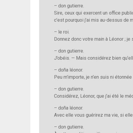
– don gutierre.
Sire, ceux qui exercent un office publ
c’est pourquoi j’ai mis au-dessus de m
– le roi.
Donnez donc votre main à Léonor ; je s
– don gutierre.
J’obéis. — Mais considérez bien qu’el
– doña léonor.
Peu m’importe, je n’en suis ni étonnée 
– don gutierre.
Considérez, Léonor, que j’ai été le mé
– doña léonor.
Avec elle vous guérirez ma vie, si ell
– don gutierre.