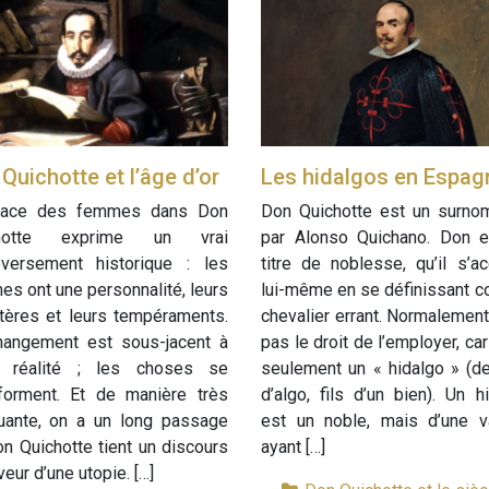
Quichotte et l’âge d’or
Les hidalgos en Espag
lace des femmes dans Don
Don Quichotte est un surnom
chotte exprime un vrai
par Alonso Quichano. Don e
eversement historique : les
titre de noblesse, qu’il s’a
s ont une personnalité, leurs
lui-même en se définissant 
tères et leurs tempéraments.
chevalier errant. Normalement, 
hangement est sous-jacent à
pas le droit de l’employer, car 
e réalité ; les choses se
seulement un « hidalgo » (de
sforment. Et de manière très
d’algo, fils d’un bien). Un h
uante, on a un long passage
est un noble, mais d’une va
n Quichotte tient un discours
ayant […]
veur d’une utopie. […]