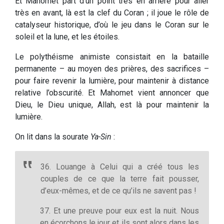
Et Mahomet part d’un point très en arrière pour aller
très en avant, là est la clef du Coran ; il joue le rôle de
catalyseur historique, d’où le jeu dans le Coran sur le
soleil et la lune, et les étoiles.
Le polythéisme animiste consistait en la bataille
permanente – au moyen des prières, des sacrifices –
pour faire revenir la lumière, pour maintenir à distance
relative l’obscurité. Et Mahomet vient annoncer que
Dieu, le Dieu unique, Allah, est là pour maintenir la
lumière.
On lit dans la sourate
Ya-Sin
:
36. Louange à Celui qui a créé tous les
couples de ce que la terre fait pousser,
d’eux-mêmes, et de ce qu’ils ne savent pas !
37. Et une preuve pour eux est la nuit. Nous
en écorchons le jour et ils sont alors dans les