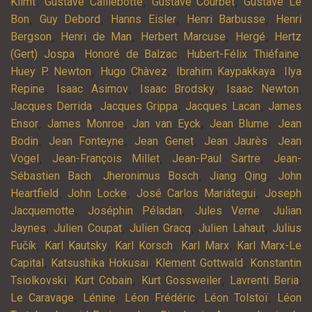
,
,
,
Klimt
Gustave Caillebotte
Gustave Courbet
Gustave Le
,
,
,
,
Bon
Guy Debord
Hanns Eisler
Henri Barbusse
Henri
,
,
,
,
Bergson
Henri de Man
Herbert Marcuse
Hergé
Hertz
,
,
,
(Gert) Jospa
Honoré de Balzac
Hubert-Félix Thiéfaine
,
,
,
Huey P. Newton
Hugo Chàvez
Ibrahim Kaypakkaya
Ilya
,
,
,
,
Repine
Isaac Asimov
Isaac Brodsky
Isaac Newton
,
,
,
Jacques Derrida
Jacques Grippa
Jacques Lacan
James
,
,
,
,
Ensor
James Monroe
Jan van Eyck
Jean Blume
Jean
,
,
,
,
Bodin
Jean Fonteyne
Jean Genet
Jean Jaurès
Jean
,
,
,
Vogel
Jean-François Millet
Jean-Paul Sartre
Jean-
,
,
,
Sébastien Bach
Jheronimus Bosch
Jiang Qing
John
,
,
,
Heartfield
John Locke
José Carlos Mariátegui
Joseph
,
,
,
Jacquemotte
Joséphin Péladan
Jules Verne
Julian
,
,
,
,
Jaynes
Julien Coupat
Julien Gracq
Julien Lahaut
Julius
,
,
,
,
Fučík
Karl Kautsky
Karl Korsch
Karl Marx
Karl Marx-Le
,
,
,
Capital
Katsushika Hokusai
Klement Gottwald
Konstantin
,
,
,
,
Tsiolkovski
Kurt Cobain
Kurt Gossweiler
Lavrenti Beria
,
,
,
,
Le Caravage
Lénine
Léon Frédéric
Léon Tolstoï
Léon