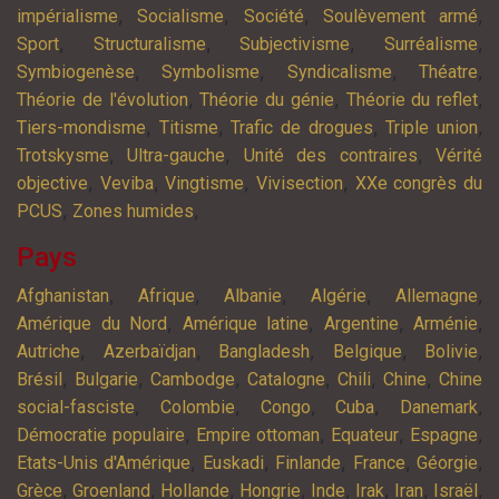
,
,
,
,
impérialisme
Socialisme
Société
Soulèvement armé
,
,
,
,
Sport
Structuralisme
Subjectivisme
Surréalisme
,
,
,
,
Symbiogenèse
Symbolisme
Syndicalisme
Théatre
,
,
,
Théorie de l'évolution
Théorie du génie
Théorie du reflet
,
,
,
,
Tiers-mondisme
Titisme
Trafic de drogues
Triple union
,
,
,
Trotskysme
Ultra-gauche
Unité des contraires
Vérité
,
,
,
,
objective
Veviba
Vingtisme
Vivisection
XXe congrès du
,
,
PCUS
Zones humides
Pays
,
,
,
,
,
Afghanistan
Afrique
Albanie
Algérie
Allemagne
,
,
,
,
Amérique du Nord
Amérique latine
Argentine
Arménie
,
,
,
,
,
Autriche
Azerbaïdjan
Bangladesh
Belgique
Bolivie
,
,
,
,
,
,
Brésil
Bulgarie
Cambodge
Catalogne
Chili
Chine
Chine
,
,
,
,
,
social-fasciste
Colombie
Congo
Cuba
Danemark
,
,
,
,
Démocratie populaire
Empire ottoman
Equateur
Espagne
,
,
,
,
,
Etats-Unis d'Amérique
Euskadi
Finlande
France
Géorgie
,
,
,
,
,
,
,
,
Grèce
Groenland
Hollande
Hongrie
Inde
Irak
Iran
Israël