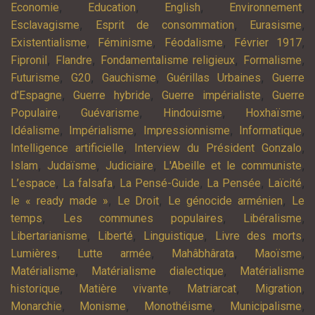
,
,
,
,
Economie
Education
English
Environnement
,
,
,
Esclavagisme
Esprit de consommation
Eurasisme
,
,
,
,
Existentialisme
Féminisme
Féodalisme
Février 1917
,
,
,
,
Fipronil
Flandre
Fondamentalisme religieux
Formalisme
,
,
,
,
Futurisme
G20
Gauchisme
Guérillas Urbaines
Guerre
,
,
,
d'Espagne
Guerre hybride
Guerre impérialiste
Guerre
,
,
,
,
Populaire
Guévarisme
Hindouisme
Hoxhaïsme
,
,
,
,
Idéalisme
Impérialisme
Impressionnisme
Informatique
,
,
Intelligence artificielle
Interview du Président Gonzalo
,
,
,
,
Islam
Judaïsme
Judiciaire
L'Abeille et le communiste
,
,
,
,
,
L’espace
La falsafa
La Pensé-Guide
La Pensée
Laïcité
,
,
,
le « ready made »
Le Droit
Le génocide arménien
Le
,
,
,
temps
Les communes populaires
Libéralisme
,
,
,
,
Libertarianisme
Liberté
Linguistique
Livre des morts
,
,
,
,
Lumières
Lutte armée
Mahâbhârata
Maoïsme
,
,
Matérialisme
Matérialisme dialectique
Matérialisme
,
,
,
,
historique
Matière vivante
Matriarcat
Migration
,
,
,
,
Monarchie
Monisme
Monothéisme
Municipalisme