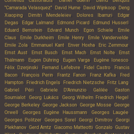
,
,
Cornelius Castoriadis
Daniel Guérin
David Benquis
,
,
,
"Camarada Velasquez"
David Hume
David Wijnkoop
Deng
,
,
,
Xiaoping
Dimitri Mendeleïev
Dolores Ibarruri
Edgar
,
,
,
,
Degas
Edgar Lalmand
Edmond Picard
Edmund Husserl
,
,
,
Eduard Bernstein
Edvard Munch
Egon Schiele
Emile
,
,
,
,
Claus
Emile Durkheim
Emile Henry
Emile Vandervelde
,
,
,
,
Emile Zola
Emmanuel Kant
Enver Hoxha
Eric Zemmour
,
,
,
,
Ernst Aust
Ernst Busch
Ernst Mach
Ernst Nolte
Ernst
,
,
,
,
Thälmann
Eugen Dühring
Eugen Varga
Eugène Ionesco
,
,
,
Félix Dzerjinski
Fernand Lefebvre
Fidel Castro
Francis
,
,
,
,
Bacon
François Perin
Frantz Fanon
Franz Kafka
Fred
,
,
,
,
Hampton
Friedrich Engels
Friedrich Nietzsche
Fritz Lang
,
,
,
Gabriel Péri
Gabriele D'Annunzio
Galilée
Gaston
,
,
,
Soumialot
Georg Lukács
Georg Wilhelm Friedrich Hegel
,
,
,
George Berkeley
George Jackson
George Mosse
George
,
,
,
Orwell
Georges Eugène Haussmann
Georges Laugée
,
,
,
Georges Politzer
Georges Sorel
Georgi Dimitrov
Georgi
,
,
,
,
Plekhanov
Gerd Arntz
Giacomo Matteotti
Gonzalo
Gustav