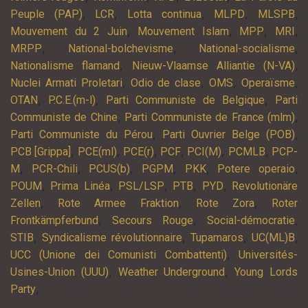
,
,
,
,
,
Peuple (PAP)
LCR
Lotta continua
MLPD
MLSPB
,
,
,
,
Mouvement du 2 Juin
Mouvement Islam
MPP
MRI
,
,
,
MRPP
National-bolchevisme
National-socialisme
,
,
Nationalisme flamand
Nieuw-Vlaamse Alliantie (N-VA)
,
,
,
,
Nuclei Armati Proletari
Odio de clase
OMS
Operaïsme
,
,
,
OTAN
P.C.E.(m-l)
Parti Communiste de Belgique
Parti
,
,
Communiste de Chine
Parti Communiste de France (mlm)
,
,
Parti Communiste du Pérou
Parti Ouvrier Belge (POB)
,
,
,
,
,
,
PCB [Grippa]
PCE(ml)
PCE(r)
PCF
PCI(M)
PCMLB
PCP-
,
,
,
,
,
,
M
PCR-Chili
PCUS(b)
PGPM
PKK
Potere operaio
,
,
,
,
,
POUM
Prima Linéa
PSL/LSP
PTB
PYD
Revolutionäre
,
,
,
Zellen
Rote Armee Fraktion
Rote Zora
Roter
,
,
,
Frontkämpferbund
Secours Rouge
Social-démocratie
,
,
,
,
STIB
Syndicalisme révolutionnaire
Tupamaros
UC(ML)B
,
UCC (Unione dei Comunisti Combattenti)
Universités-
,
,
Usines-Union (UUU)
Weather Underground
Young Lords
,
Party