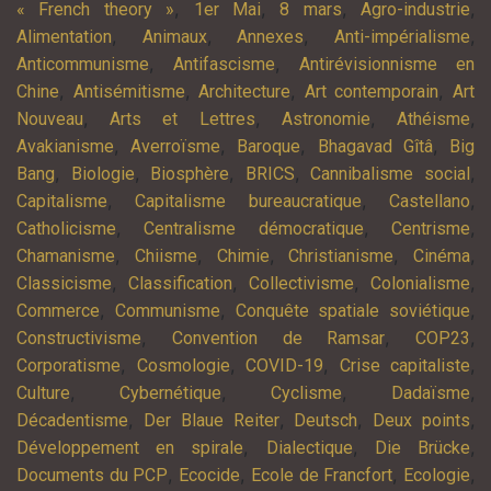
,
,
,
,
« French theory »
1er Mai
8 mars
Agro-industrie
,
,
,
,
Alimentation
Animaux
Annexes
Anti-impérialisme
,
,
Anticommunisme
Antifascisme
Antirévisionnisme en
,
,
,
,
Chine
Antisémitisme
Architecture
Art contemporain
Art
,
,
,
,
Nouveau
Arts et Lettres
Astronomie
Athéisme
,
,
,
,
Avakianisme
Averroïsme
Baroque
Bhagavad Gîtâ
Big
,
,
,
,
,
Bang
Biologie
Biosphère
BRICS
Cannibalisme social
,
,
,
Capitalisme
Capitalisme bureaucratique
Castellano
,
,
,
Catholicisme
Centralisme démocratique
Centrisme
,
,
,
,
,
Chamanisme
Chiisme
Chimie
Christianisme
Cinéma
,
,
,
,
Classicisme
Classification
Collectivisme
Colonialisme
,
,
,
Commerce
Communisme
Conquête spatiale soviétique
,
,
,
Constructivisme
Convention de Ramsar
COP23
,
,
,
,
Corporatisme
Cosmologie
COVID-19
Crise capitaliste
,
,
,
,
Culture
Cybernétique
Cyclisme
Dadaïsme
,
,
,
,
Décadentisme
Der Blaue Reiter
Deutsch
Deux points
,
,
,
Développement en spirale
Dialectique
Die Brücke
,
,
,
,
Documents du PCP
Ecocide
Ecole de Francfort
Ecologie