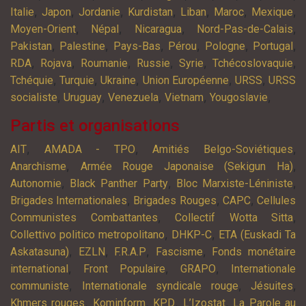
,
,
,
,
,
,
,
Italie
Japon
Jordanie
Kurdistan
Liban
Maroc
Mexique
,
,
,
,
Moyen-Orient
Népal
Nicaragua
Nord-Pas-de-Calais
,
,
,
,
,
,
Pakistan
Palestine
Pays-Bas
Pérou
Pologne
Portugal
,
,
,
,
,
,
RDA
Rojava
Roumanie
Russie
Syrie
Tchécoslovaquie
,
,
,
,
,
Tchéquie
Turquie
Ukraine
Union Européenne
URSS
URSS
,
,
,
,
,
socialiste
Uruguay
Venezuela
Vietnam
Yougoslavie
Partis et organisations
,
,
,
AIT
AMADA - TPO
Amitiés Belgo-Soviétiques
,
,
Anarchisme
Armée Rouge Japonaise (Sekigun Ha)
,
,
,
Autonomie
Black Panther Party
Bloc Marxiste-Léniniste
,
,
,
Brigades Internationales
Brigades Rouges
CAPC
Cellules
,
,
Communistes Combattantes
Collectif Wotta Sitta
,
,
Collettivo politico metropolitano
DHKP-C
ETA (Euskadi Ta
,
,
,
,
Askatasuna)
EZLN
F.R.A.P
Fascisme
Fonds monétaire
,
,
,
international
Front Populaire
GRAPO
Internationale
,
,
,
communiste
Internationale syndicale rouge
Jésuites
,
,
,
,
Khmers rouges
Kominform
KPD
L’Izostat
La Parole au