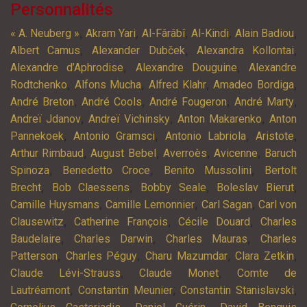
Personnalités
,
,
,
,
,
« A. Neuberg »
Akram Yari
Al-Fârâbî
Al-Kindi
Alain Badiou
,
,
,
Albert Camus
Alexander Dubček
Alexandra Kollontai
,
,
Alexandre d’Aphrodise
Alexandre Douguine
Alexandre
,
,
,
,
Rodtchenko
Alfons Mucha
Alfred Klahr
Amadeo Bordiga
,
,
,
,
André Breton
André Cools
André Fougeron
André Marty
,
,
,
Andreï Jdanov
Andreï Vichinsky
Anton Makarenko
Anton
,
,
,
,
Pannekoek
Antonio Gramsci
Antonio Labriola
Aristote
,
,
,
,
Arthur Rimbaud
August Bebel
Averroès
Avicenne
Baruch
,
,
,
Spinoza
Benedetto Croce
Benito Mussolini
Bertolt
,
,
,
,
Brecht
Bob Claessens
Bobby Seale
Boleslav Bierut
,
,
,
Camille Huysmans
Camille Lemonnier
Carl Sagan
Carl von
,
,
,
Clausewitz
Catherine François
Cécile Douard
Charles
,
,
,
Baudelaire
Charles Darwin
Charles Mauras
Charles
,
,
,
,
Patterson
Charles Péguy
Charu Mazumdar
Clara Zetkin
,
,
Claude Lévi-Strauss
Claude Monet
Comte de
,
,
,
Lautréamont
Constantin Meunier
Constantin Stanislavski