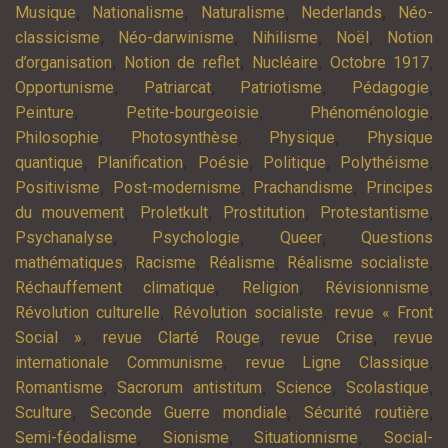
,
,
,
,
Musique
Nationalisme
Naturalisme
Nederlands
Néo-
,
,
,
,
classicisme
Néo-darwinisme
Nihilisme
Noël
Notion
,
,
,
,
d’organisation
Notion de reflet
Nucléaire
Octobre 1917
,
,
,
,
Opportunisme
Patriarcat
Patriotisme
Pédagogie
,
,
,
Peinture
Petite-bourgeoisie
Phénoménologie
,
,
,
Philosophie
Photosynthèse
Physique
Physique
,
,
,
,
,
quantique
Planification
Poésie
Politique
Polythéisme
,
,
,
Positivisme
Post-modernisme
Prachandisme
Principes
,
,
,
,
du mouvement
Proletkult
Prostitution
Protestantisme
,
,
,
Psychanalyse
Psychologie
Queer
Questions
,
,
,
,
mathématiques
Racisme
Réalisme
Réalisme socialiste
,
,
,
Réchauffement climatique
Religion
Révisionnisme
,
,
Révolution culturelle
Révolution socialiste
revue « Front
,
,
,
Social »
revue Clarté Rouge
revue Crise
revue
,
,
internationale Communisme
revue Ligne Classique
,
,
,
,
Romantisme
Sacrorum antistitum
Science
Scolastique
,
,
,
Sculture
Seconde Guerre mondiale
Sécurité routière
,
,
,
Semi-féodalisme
Sionisme
Situationnisme
Social-