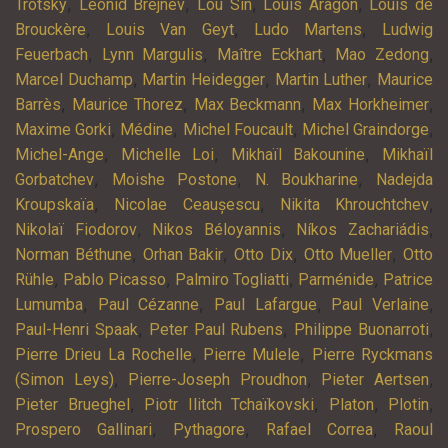
,
,
,
,
Trotsky
Leonid Brejnev
Lou Sin
Louis Aragon
Louis de
,
,
,
Brouckère
Louis Van Geyt
Ludo Martens
Ludwig
,
,
,
,
Feuerbach
Lynn Margulis
Maître Eckhart
Mao Zedong
,
,
,
Marcel Duchamp
Martin Heidegger
Martin Luther
Maurice
,
,
,
,
Barrès
Maurice Thorez
Max Beckmann
Max Horkheimer
,
,
,
,
Maxime Gorki
Médine
Michel Foucault
Michel Graindorge
,
,
,
Michel-Ange
Michelle Loi
Mikhaïl Bakounine
Mikhaïl
,
,
,
Gorbatchev
Moishe Postone
N. Boukharine
Nadejda
,
,
,
Kroupskaïa
Nicolae Ceaușescu
Nikita Khrouchtchev
,
,
,
Nikolaï Fiodorov
Nikos Béloyannis
Níkos Zachariádis
,
,
,
,
Norman Béthune
Orhan Bakir
Otto Dix
Otto Mueller
Otto
,
,
,
,
Rühle
Pablo Picasso
Palmiro Togliatti
Parménide
Patrice
,
,
,
,
Lumumba
Paul Cézanne
Paul Lafargue
Paul Verlaine
,
,
,
Paul-Henri Spaak
Peter Paul Rubens
Philippe Buonarroti
,
,
Pierre Drieu La Rochelle
Pierre Mulele
Pierre Ryckmans
,
,
,
(Simon Leys)
Pierre-Joseph Proudhon
Pieter Aertsen
,
,
,
,
Pieter Brueghel
Piotr Ilitch Tchaïkovski
Platon
Plotin
,
,
,
Prospero Gallinari
Pythagore
Rafael Correa
Raoul