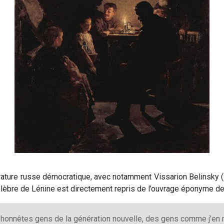
térature russe démocratique, avec notamment Vissarion Belinsky
célèbre de Lénine est directement repris de l’ouvrage éponyme de 
es honnêtes gens de la génération nouvelle, des gens comme j’en 