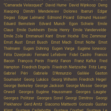
,
,
,
"Camarada Velasquez"
David Hume
David Wijnkoop
Deng
,
,
,
Xiaoping
Dimitri Mendeleïev
Dolores Ibarruri
Edgar
,
,
,
,
Degas
Edgar Lalmand
Edmond Picard
Edmund Husserl
,
,
,
Eduard Bernstein
Edvard Munch
Egon Schiele
Emile
,
,
,
,
Claus
Emile Durkheim
Emile Henry
Emile Vandervelde
,
,
,
,
Emile Zola
Emmanuel Kant
Enver Hoxha
Eric Zemmour
,
,
,
,
Ernst Aust
Ernst Busch
Ernst Mach
Ernst Nolte
Ernst
,
,
,
,
Thälmann
Eugen Dühring
Eugen Varga
Eugène Ionesco
,
,
,
Félix Dzerjinski
Fernand Lefebvre
Fidel Castro
Francis
,
,
,
,
Bacon
François Perin
Frantz Fanon
Franz Kafka
Fred
,
,
,
,
Hampton
Friedrich Engels
Friedrich Nietzsche
Fritz Lang
,
,
,
Gabriel Péri
Gabriele D'Annunzio
Galilée
Gaston
,
,
,
Soumialot
Georg Lukács
Georg Wilhelm Friedrich Hegel
,
,
,
George Berkeley
George Jackson
George Mosse
George
,
,
,
Orwell
Georges Eugène Haussmann
Georges Laugée
,
,
,
Georges Politzer
Georges Sorel
Georgi Dimitrov
Georgi
,
,
,
,
Plekhanov
Gerd Arntz
Giacomo Matteotti
Gonzalo
Gustav
,
,
,
Klimt
Gustave Caillebotte
Gustave Courbet
Gustave Le