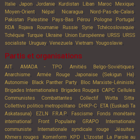
,
,
,
,
,
,
,
Italie
Japon
Jordanie
Kurdistan
Liban
Maroc
Mexique
,
,
,
,
Moyen-Orient
Népal
Nicaragua
Nord-Pas-de-Calais
,
,
,
,
,
,
Pakistan
Palestine
Pays-Bas
Pérou
Pologne
Portugal
,
,
,
,
,
,
RDA
Rojava
Roumanie
Russie
Syrie
Tchécoslovaquie
,
,
,
,
,
Tchéquie
Turquie
Ukraine
Union Européenne
URSS
URSS
,
,
,
,
,
socialiste
Uruguay
Venezuela
Vietnam
Yougoslavie
Partis et organisations
,
,
,
AIT
AMADA - TPO
Amitiés Belgo-Soviétiques
,
,
Anarchisme
Armée Rouge Japonaise (Sekigun Ha)
,
,
,
Autonomie
Black Panther Party
Bloc Marxiste-Léniniste
,
,
,
Brigades Internationales
Brigades Rouges
CAPC
Cellules
,
,
Communistes Combattantes
Collectif Wotta Sitta
,
,
Collettivo politico metropolitano
DHKP-C
ETA (Euskadi Ta
,
,
,
,
Askatasuna)
EZLN
F.R.A.P
Fascisme
Fonds monétaire
,
,
,
international
Front Populaire
GRAPO
Internationale
,
,
,
communiste
Internationale syndicale rouge
Jésuites
,
,
,
,
Khmers rouges
Kominform
KPD
L’Izostat
La Parole au