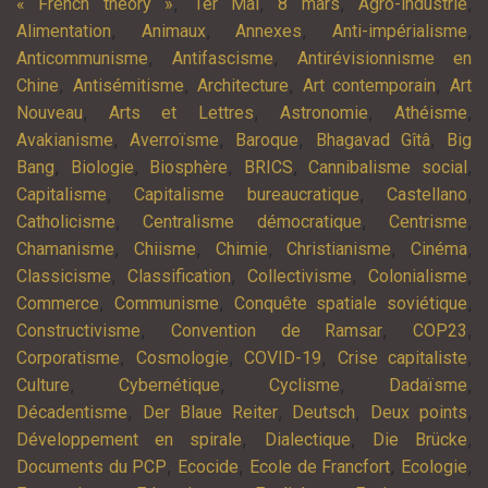
,
,
,
,
« French theory »
1er Mai
8 mars
Agro-industrie
,
,
,
,
Alimentation
Animaux
Annexes
Anti-impérialisme
,
,
Anticommunisme
Antifascisme
Antirévisionnisme en
,
,
,
,
Chine
Antisémitisme
Architecture
Art contemporain
Art
,
,
,
,
Nouveau
Arts et Lettres
Astronomie
Athéisme
,
,
,
,
Avakianisme
Averroïsme
Baroque
Bhagavad Gîtâ
Big
,
,
,
,
,
Bang
Biologie
Biosphère
BRICS
Cannibalisme social
,
,
,
Capitalisme
Capitalisme bureaucratique
Castellano
,
,
,
Catholicisme
Centralisme démocratique
Centrisme
,
,
,
,
,
Chamanisme
Chiisme
Chimie
Christianisme
Cinéma
,
,
,
,
Classicisme
Classification
Collectivisme
Colonialisme
,
,
,
Commerce
Communisme
Conquête spatiale soviétique
,
,
,
Constructivisme
Convention de Ramsar
COP23
,
,
,
,
Corporatisme
Cosmologie
COVID-19
Crise capitaliste
,
,
,
,
Culture
Cybernétique
Cyclisme
Dadaïsme
,
,
,
,
Décadentisme
Der Blaue Reiter
Deutsch
Deux points
,
,
,
Développement en spirale
Dialectique
Die Brücke
,
,
,
,
Documents du PCP
Ecocide
Ecole de Francfort
Ecologie