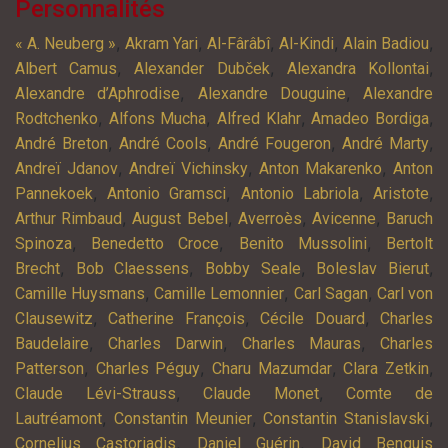
Personnalités
,
,
,
,
,
« A. Neuberg »
Akram Yari
Al-Fârâbî
Al-Kindi
Alain Badiou
,
,
,
Albert Camus
Alexander Dubček
Alexandra Kollontai
,
,
Alexandre d’Aphrodise
Alexandre Douguine
Alexandre
,
,
,
,
Rodtchenko
Alfons Mucha
Alfred Klahr
Amadeo Bordiga
,
,
,
,
André Breton
André Cools
André Fougeron
André Marty
,
,
,
Andreï Jdanov
Andreï Vichinsky
Anton Makarenko
Anton
,
,
,
,
Pannekoek
Antonio Gramsci
Antonio Labriola
Aristote
,
,
,
,
Arthur Rimbaud
August Bebel
Averroès
Avicenne
Baruch
,
,
,
Spinoza
Benedetto Croce
Benito Mussolini
Bertolt
,
,
,
,
Brecht
Bob Claessens
Bobby Seale
Boleslav Bierut
,
,
,
Camille Huysmans
Camille Lemonnier
Carl Sagan
Carl von
,
,
,
Clausewitz
Catherine François
Cécile Douard
Charles
,
,
,
Baudelaire
Charles Darwin
Charles Mauras
Charles
,
,
,
,
Patterson
Charles Péguy
Charu Mazumdar
Clara Zetkin
,
,
Claude Lévi-Strauss
Claude Monet
Comte de
,
,
,
Lautréamont
Constantin Meunier
Constantin Stanislavski
,
,
Cornelius Castoriadis
Daniel Guérin
David Benquis