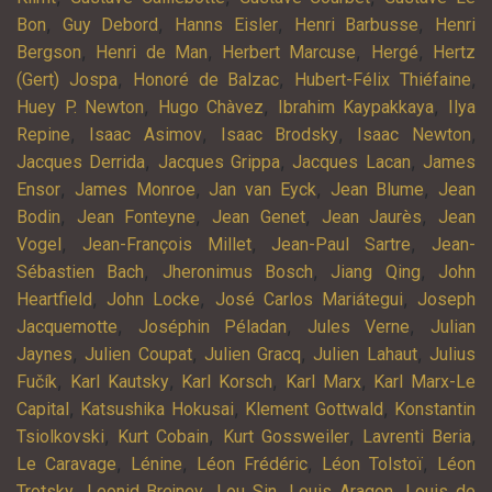
,
,
,
,
Bon
Guy Debord
Hanns Eisler
Henri Barbusse
Henri
,
,
,
,
Bergson
Henri de Man
Herbert Marcuse
Hergé
Hertz
,
,
,
(Gert) Jospa
Honoré de Balzac
Hubert-Félix Thiéfaine
,
,
,
Huey P. Newton
Hugo Chàvez
Ibrahim Kaypakkaya
Ilya
,
,
,
,
Repine
Isaac Asimov
Isaac Brodsky
Isaac Newton
,
,
,
Jacques Derrida
Jacques Grippa
Jacques Lacan
James
,
,
,
,
Ensor
James Monroe
Jan van Eyck
Jean Blume
Jean
,
,
,
,
Bodin
Jean Fonteyne
Jean Genet
Jean Jaurès
Jean
,
,
,
Vogel
Jean-François Millet
Jean-Paul Sartre
Jean-
,
,
,
Sébastien Bach
Jheronimus Bosch
Jiang Qing
John
,
,
,
Heartfield
John Locke
José Carlos Mariátegui
Joseph
,
,
,
Jacquemotte
Joséphin Péladan
Jules Verne
Julian
,
,
,
,
Jaynes
Julien Coupat
Julien Gracq
Julien Lahaut
Julius
,
,
,
,
Fučík
Karl Kautsky
Karl Korsch
Karl Marx
Karl Marx-Le
,
,
,
Capital
Katsushika Hokusai
Klement Gottwald
Konstantin
,
,
,
,
Tsiolkovski
Kurt Cobain
Kurt Gossweiler
Lavrenti Beria
,
,
,
,
Le Caravage
Lénine
Léon Frédéric
Léon Tolstoï
Léon
,
,
,
,
Trotsky
Leonid Brejnev
Lou Sin
Louis Aragon
Louis de