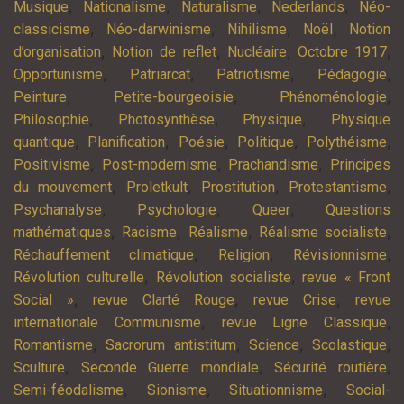
,
,
,
,
Musique
Nationalisme
Naturalisme
Nederlands
Néo-
,
,
,
,
classicisme
Néo-darwinisme
Nihilisme
Noël
Notion
,
,
,
,
d’organisation
Notion de reflet
Nucléaire
Octobre 1917
,
,
,
,
Opportunisme
Patriarcat
Patriotisme
Pédagogie
,
,
,
Peinture
Petite-bourgeoisie
Phénoménologie
,
,
,
Philosophie
Photosynthèse
Physique
Physique
,
,
,
,
,
quantique
Planification
Poésie
Politique
Polythéisme
,
,
,
Positivisme
Post-modernisme
Prachandisme
Principes
,
,
,
,
du mouvement
Proletkult
Prostitution
Protestantisme
,
,
,
Psychanalyse
Psychologie
Queer
Questions
,
,
,
,
mathématiques
Racisme
Réalisme
Réalisme socialiste
,
,
,
Réchauffement climatique
Religion
Révisionnisme
,
,
Révolution culturelle
Révolution socialiste
revue « Front
,
,
,
Social »
revue Clarté Rouge
revue Crise
revue
,
,
internationale Communisme
revue Ligne Classique
,
,
,
,
Romantisme
Sacrorum antistitum
Science
Scolastique
,
,
,
Sculture
Seconde Guerre mondiale
Sécurité routière
,
,
,
Semi-féodalisme
Sionisme
Situationnisme
Social-