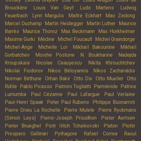
,
,
,
Brouckère
Louis Van Geyt
Ludo Martens
Ludwig
,
,
,
,
Feuerbach
Lynn Margulis
Maître Eckhart
Mao Zedong
,
,
,
Marcel Duchamp
Martin Heidegger
Martin Luther
Maurice
,
,
,
,
Barrès
Maurice Thorez
Max Beckmann
Max Horkheimer
,
,
,
,
Maxime Gorki
Médine
Michel Foucault
Michel Graindorge
,
,
,
Michel-Ange
Michelle Loi
Mikhaïl Bakounine
Mikhaïl
,
,
,
Gorbatchev
Moishe Postone
N. Boukharine
Nadejda
,
,
,
Kroupskaïa
Nicolae Ceaușescu
Nikita Khrouchtchev
,
,
,
Nikolaï Fiodorov
Nikos Béloyannis
Níkos Zachariádis
,
,
,
,
Norman Béthune
Orhan Bakir
Otto Dix
Otto Mueller
Otto
,
,
,
,
Rühle
Pablo Picasso
Palmiro Togliatti
Parménide
Patrice
,
,
,
,
Lumumba
Paul Cézanne
Paul Lafargue
Paul Verlaine
,
,
,
Paul-Henri Spaak
Peter Paul Rubens
Philippe Buonarroti
,
,
Pierre Drieu La Rochelle
Pierre Mulele
Pierre Ryckmans
,
,
,
(Simon Leys)
Pierre-Joseph Proudhon
Pieter Aertsen
,
,
,
,
Pieter Brueghel
Piotr Ilitch Tchaïkovski
Platon
Plotin
,
,
,
Prospero Gallinari
Pythagore
Rafael Correa
Raoul