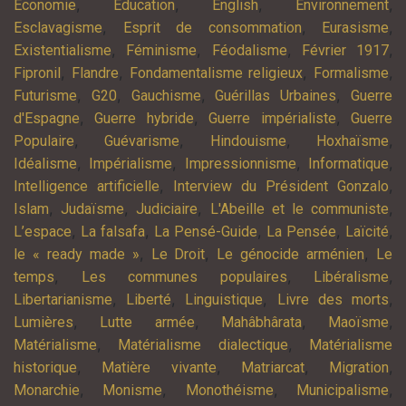
,
,
,
,
Economie
Education
English
Environnement
,
,
,
Esclavagisme
Esprit de consommation
Eurasisme
,
,
,
,
Existentialisme
Féminisme
Féodalisme
Février 1917
,
,
,
,
Fipronil
Flandre
Fondamentalisme religieux
Formalisme
,
,
,
,
Futurisme
G20
Gauchisme
Guérillas Urbaines
Guerre
,
,
,
d'Espagne
Guerre hybride
Guerre impérialiste
Guerre
,
,
,
,
Populaire
Guévarisme
Hindouisme
Hoxhaïsme
,
,
,
,
Idéalisme
Impérialisme
Impressionnisme
Informatique
,
,
Intelligence artificielle
Interview du Président Gonzalo
,
,
,
,
Islam
Judaïsme
Judiciaire
L'Abeille et le communiste
,
,
,
,
,
L’espace
La falsafa
La Pensé-Guide
La Pensée
Laïcité
,
,
,
le « ready made »
Le Droit
Le génocide arménien
Le
,
,
,
temps
Les communes populaires
Libéralisme
,
,
,
,
Libertarianisme
Liberté
Linguistique
Livre des morts
,
,
,
,
Lumières
Lutte armée
Mahâbhârata
Maoïsme
,
,
Matérialisme
Matérialisme dialectique
Matérialisme
,
,
,
,
historique
Matière vivante
Matriarcat
Migration
,
,
,
,
Monarchie
Monisme
Monothéisme
Municipalisme