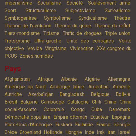
,
,
,
,
impérialisme
Socialisme
Société
Soulèvement armé
,
,
,
,
Sport
Structuralisme
Subjectivisme
Surréalisme
,
,
,
,
Symbiogenèse
Symbolisme
Syndicalisme
Théatre
,
,
,
Théorie de l'évolution
Théorie du génie
Théorie du reflet
,
,
,
,
Tiers-mondisme
Titisme
Trafic de drogues
Triple union
,
,
,
Trotskysme
Ultra-gauche
Unité des contraires
Vérité
,
,
,
,
objective
Veviba
Vingtisme
Vivisection
XXe congrès du
,
,
PCUS
Zones humides
Pays
,
,
,
,
,
Afghanistan
Afrique
Albanie
Algérie
Allemagne
,
,
,
,
Amérique du Nord
Amérique latine
Argentine
Arménie
,
,
,
,
,
Autriche
Azerbaïdjan
Bangladesh
Belgique
Bolivie
,
,
,
,
,
,
Brésil
Bulgarie
Cambodge
Catalogne
Chili
Chine
Chine
,
,
,
,
,
social-fasciste
Colombie
Congo
Cuba
Danemark
,
,
,
,
Démocratie populaire
Empire ottoman
Equateur
Espagne
,
,
,
,
,
Etats-Unis d'Amérique
Euskadi
Finlande
France
Géorgie
,
,
,
,
,
,
,
,
Grèce
Groenland
Hollande
Hongrie
Inde
Irak
Iran
Israël