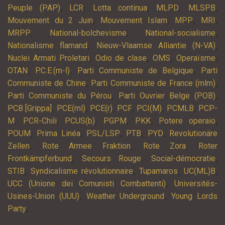
,
,
,
,
,
Peuple (PAP)
LCR
Lotta continua
MLPD
MLSPB
,
,
,
,
Mouvement du 2 Juin
Mouvement Islam
MPP
MRI
,
,
,
MRPP
National-bolchevisme
National-socialisme
,
,
Nationalisme flamand
Nieuw-Vlaamse Alliantie (N-VA)
,
,
,
,
Nuclei Armati Proletari
Odio de clase
OMS
Operaïsme
,
,
,
OTAN
P.C.E.(m-l)
Parti Communiste de Belgique
Parti
,
,
Communiste de Chine
Parti Communiste de France (mlm)
,
,
Parti Communiste du Pérou
Parti Ouvrier Belge (POB)
,
,
,
,
,
,
PCB [Grippa]
PCE(ml)
PCE(r)
PCF
PCI(M)
PCMLB
PCP-
,
,
,
,
,
,
M
PCR-Chili
PCUS(b)
PGPM
PKK
Potere operaio
,
,
,
,
,
POUM
Prima Linéa
PSL/LSP
PTB
PYD
Revolutionäre
,
,
,
Zellen
Rote Armee Fraktion
Rote Zora
Roter
,
,
,
Frontkämpferbund
Secours Rouge
Social-démocratie
,
,
,
,
STIB
Syndicalisme révolutionnaire
Tupamaros
UC(ML)B
,
UCC (Unione dei Comunisti Combattenti)
Universités-
,
,
Usines-Union (UUU)
Weather Underground
Young Lords
,
Party