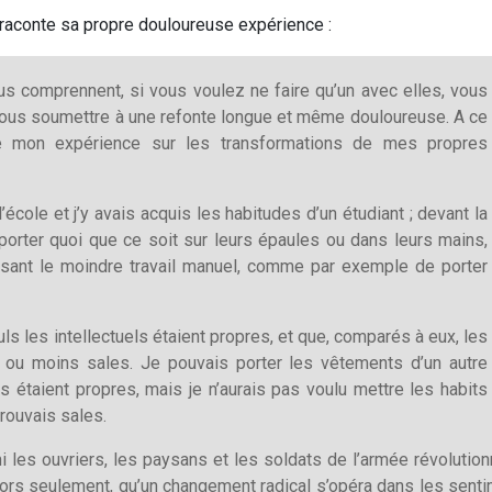
 raconte sa propre douloureuse expérience :
s comprennent, si vous voulez ne faire qu’un avec elles, vous
vous soumettre à une refonte longue et même douloureuse. A ce
de mon expérience sur les transformations de mes propres
cole et j’y avais acquis les habitudes d’un étudiant ; devant la
 porter quoi que ce soit sur leurs épaules ou dans leurs mains,
aisant le moindre travail manuel, comme par exemple de porter
ls les intellectuels étaient propres, et que, comparés à eux, les
s ou moins sales. Je pouvais porter les vêtements d’un autre
ls étaient propres, mais je n’aurais pas voulu mettre les habits
trouvais sales.
 les ouvriers, les paysans et les soldats de l’armée révolutionn
 alors seulement, qu’un changement radical s’opéra dans les sent