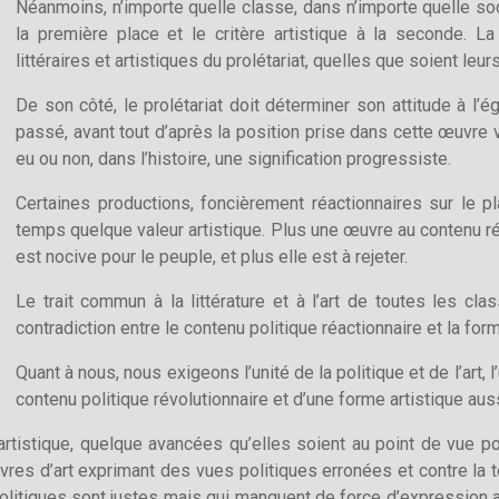
Néanmoins, n’importe quelle classe, dans n’importe quelle soc
la première place et le critère artistique à la seconde. L
littéraires et artistiques du prolétariat, quelles que soient leur
De son côté, le prolétariat doit déterminer son attitude à l’ég
passé, avant tout d’après la position prise dans cette œuvre v
eu ou non, dans l’histoire, une signification progressiste.
Certaines productions, foncièrement réactionnaires sur le 
temps quelque valeur artistique. Plus une œuvre au contenu réac
est nocive pour le peuple, et plus elle est à rejeter.
Le trait commun à la littérature et à l’art de toutes les cla
contradiction entre le contenu politique réactionnaire et la fo
Quant à nous, nous exigeons l’unité de la politique et de l’art, l
contenu politique révolutionnaire et d’une forme artistique aus
istique, quelque avancées qu’elles soient au point de vue poli
res d’art exprimant des vues politiques erronées et contre la 
politiques sont justes mais qui manquent de force d’expression ar