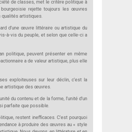
iété de classes, met le critère politique à
a bourgeoisie rejette toujours les œuvres
s qualités artistiques.
ard d’une œuvre littéraire ou artistique du
is-à-vis du peuple, et selon que celle-ci a
plan politique, peuvent présenter en même
tionnaire a de valeur artistique, plus elle
sses exploiteuses sur leur déclin, c’est la
rme artistique des œuvres.
’unité du contenu et de la forme, l’unité d’un
si parfaite que possible.
tique, restent inefficaces. C’est pourquoi
tendance à produire des œuvres au « style
tistique. Nous devons, en littérature et en