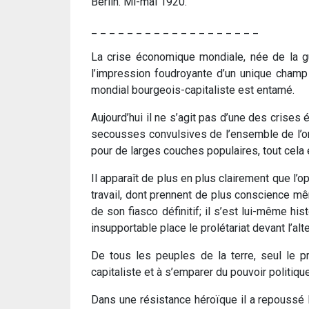
Berlin. Mi-mai 1920.
_ _ _ _ _ _ _ _ _ _ _ _ _ _ _ _ _ _ _
La crise économique mondiale, née de la g
l’impression foudroyante d’un unique champ 
mondial bourgeois-capitaliste est entamé.
Aujourd’hui il ne s’agit pas d’une des crises
secousses convulsives de l’ensemble de l’or
pour de larges couches populaires, tout cela 
Il apparaît de plus en plus clairement que l’op
travail, dont prennent de plus conscience mêm
de son fiasco définitif; il s’est lui-même hi
insupportable place le prolétariat devant l’al
De tous les peuples de la terre, seul le p
capitaliste et à s’emparer du pouvoir politique
Dans une résistance héroïque il a repoussé l’