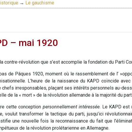
istorique
→
Le gauchisme
D – mai 1920
de la contre-révolution que s’est accomplie la fondation du Parti 
pas de Pâques 1920, moment où le rassemblement de l’ »oppositi
anisationnelle. L’heure de la naissance du KAPD coïncide av
e chefs irresponsables, plaçant ses intérêts personnels au-dessu
e de la « mort » de la révolution allemande à la majorité du parti
tre cette conception
personnellement intéressée
. Le KAPD est n
, voulut transformer la tactique du parti, jusqu’ici révolutionnai
tifie une nouvelle fois la reconnaissance du fait que l’éliminat
mpétueux de la révolution prolétarienne en Allemagne.