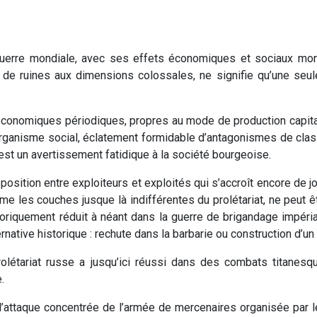
uerre mondiale, avec ses effets économiques et sociaux mons
de ruines aux dimensions colossales, ne signifie qu’une seul
 économiques périodiques, propres au mode de production capital
ganisme social, éclatement formidable d’antagonismes de clas
est un avertissement fatidique à la société bourgeoise.
position entre exploiteurs et exploités qui s’accroît encore de jou
e les couches jusque là indifférentes du prolétariat, ne peut êt
storiquement réduit à néant dans la guerre de brigandage impérial
ternative historique : rechute dans la barbarie ou construction d’u
rolétariat russe a jusqu’ici réussi dans des combats titanes
.
attaque concentrée de l’armée de mercenaires organisée par le c