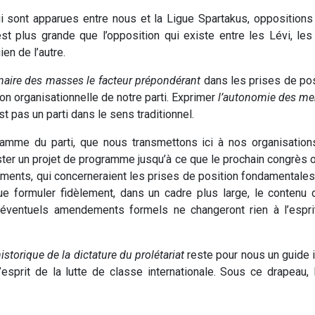
 sont apparues entre nous et la Ligue Spartakus, oppositions d
 plus grande que l’opposition qui existe entre les Lévi, les P
ien de l’autre.
naire des masses le facteur prépondérant
dans les prises de pos
tion organisationnelle de notre parti. Exprimer
l’autonomie des m
st pas un parti dans le sens traditionnel.
ramme du parti, que nous transmettons ici à nos organisation
er un projet de programme jusqu’à ce que le prochain congrès o
ents, qui concerneraient les prises de position fondamentales e
e formuler fidèlement, dans un cadre plus large, le contenu 
d’éventuels amendements formels ne changeront rien à l’espri
istorique de la dictature du prolétariat
reste pour nous un guide 
sprit de la lutte de classe internationale. Sous ce drapeau, la