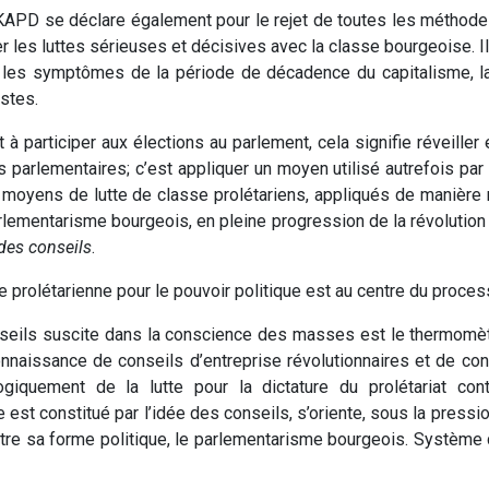
PD se déclare également pour le rejet de toutes les méthodes
r les luttes sérieuses et décisives avec la classe bourgeoise. Il
s les symptômes de la période de décadence du capitalisme, la
stes.
t à participer aux élections au parlement, cela signifie réveiller 
parlementaires; c’est appliquer un moyen utilisé autrefois par 
s moyens de lutte de classe prolétariens, appliqués de manièr
parlementarisme bourgeois, en pleine progression de la révolution 
 des conseils
.
e prolétarienne pour le pouvoir politique est au centre du proces
onseils suscite dans la conscience des masses est le thermom
connaissance de conseils d’entreprise révolutionnaires et de co
logiquement de la lutte pour la dictature du prolétariat cont
e est constitué par l’idée des conseils, s’oriente, sous la pressio
ontre sa forme politique, le parlementarisme bourgeois. Système