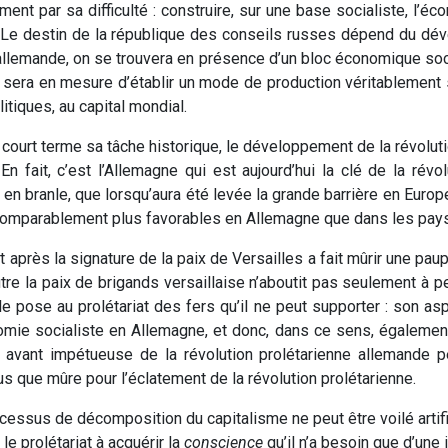
nt par sa difficulté : construire, sur une base socialiste, l’éco
 Le destin de la république des conseils russes dépend du dév
n allemande, on se trouvera en présence d’un bloc économique soc
re, sera en mesure d’établir un mode de production véritablement s
tiques, au capital mondial.
ès court terme sa tâche historique, le développement de la révol
n fait, c’est l’Allemagne qui est aujourd’hui la clé de la rév
 en branle, que lorsqu’aura été levée la grande barrière en Eur
ncomparablement plus favorables en Allemagne que dans les pays 
près la signature de la paix de Versailles a fait mûrir une paupé
outre la paix de brigands versaillaise n’aboutit pas seulement à
e pose au prolétariat des fers qu’il ne peut supporter : son as
ie socialiste en Allemagne, et donc, dans ce sens, égalemen
avant impétueuse de la révolution prolétarienne allemande p
s que mûre pour l’éclatement de la révolution prolétarienne.
rocessus de décomposition du capitalisme ne peut être voilé arti
le prolétariat à acquérir la
conscience
qu’il n’a besoin que d’une