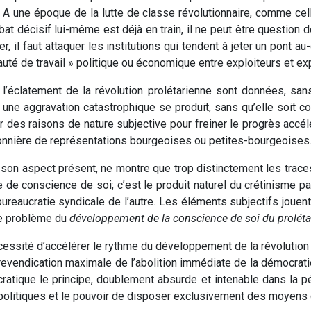
A une époque de la lutte de classe révolutionnaire, comme celle
mbat décisif lui-même est déjà en train, il ne peut être questio
lier, il faut attaquer les institutions qui tendent à jeter un po
uté de travail » politique ou économique entre exploiteurs et exp
l’éclatement de la révolution prolétarienne sont données, sa
 une aggravation catastrophique se produit, sans qu’elle soit 
ir des raisons de nature subjective pour freiner le progrès accélé
isonnière de représentations bourgeoises ou petites-bourgeoises
son aspect présent, ne montre que trop distinctement les traces
de conscience de soi; c’est le produit naturel du crétinisme pa
ureaucratie syndicale de l’autre. Les éléments subjectifs jouent
le problème du
développement de la conscience de soi du proléta
cessité d’accélérer le rythme du développement de la révolution
revendication maximale de l’abolition immédiate de la démocrati
ocratique le principe, doublement absurde et intenable dans la p
s politiques et le pouvoir de disposer exclusivement des moyens 