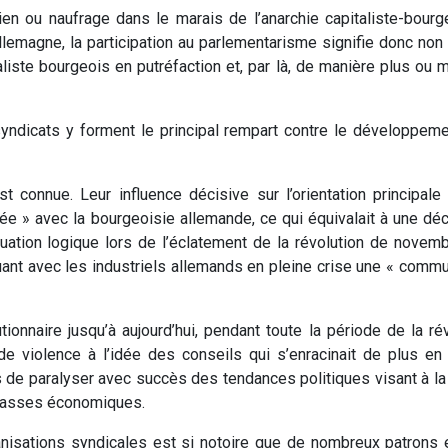
en ou naufrage dans le marais de l’anarchie capitaliste-bour
 Allemagne, la participation au parlementarisme signifie donc no
liste bourgeois en putréfaction et, par là, de manière plus ou mo
ndicats y forment le principal rempart contre le développement
t connue. Leur influence décisive sur l’orientation principale
rée » avec la bourgeoisie allemande, ce qui équivalait à une décla
tinuation logique lors de l’éclatement de la révolution de novem
uant avec les industriels allemands en pleine crise une « commun
tionnaire jusqu’à aujourd’hui, pendant toute la période de la ré
e violence à l’idée des conseils qui s’enracinait de plus e
 de paralyser avec succès des tendances politiques visant à la 
 masses économiques.
ganisations syndicales est si notoire que de nombreux patrons