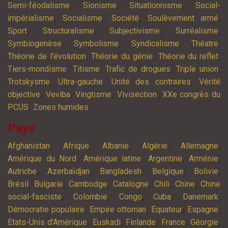
,
,
,
Semi-féodalisme
Sionisme
Situationnisme
Social-
,
,
,
,
impérialisme
Socialisme
Société
Soulèvement armé
,
,
,
,
Sport
Structuralisme
Subjectivisme
Surréalisme
,
,
,
,
Symbiogenèse
Symbolisme
Syndicalisme
Théatre
,
,
,
Théorie de l'évolution
Théorie du génie
Théorie du reflet
,
,
,
,
Tiers-mondisme
Titisme
Trafic de drogues
Triple union
,
,
,
Trotskysme
Ultra-gauche
Unité des contraires
Vérité
,
,
,
,
objective
Veviba
Vingtisme
Vivisection
XXe congrès du
,
,
PCUS
Zones humides
Pays
,
,
,
,
,
Afghanistan
Afrique
Albanie
Algérie
Allemagne
,
,
,
,
Amérique du Nord
Amérique latine
Argentine
Arménie
,
,
,
,
,
Autriche
Azerbaïdjan
Bangladesh
Belgique
Bolivie
,
,
,
,
,
,
Brésil
Bulgarie
Cambodge
Catalogne
Chili
Chine
Chine
,
,
,
,
,
social-fasciste
Colombie
Congo
Cuba
Danemark
,
,
,
,
Démocratie populaire
Empire ottoman
Equateur
Espagne
,
,
,
,
,
Etats-Unis d'Amérique
Euskadi
Finlande
France
Géorgie