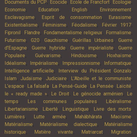
,
,
,
,
Documents du PCP
Ecocide
Ecole de Francfort
Ecologie
,
,
,
,
Economie
Education
English
Environnement
,
,
,
Esclavagisme
Esprit de consommation
Eurasisme
,
,
,
,
Existentialisme
Féminisme
Féodalisme
Février 1917
,
,
,
,
Fipronil
Flandre
Fondamentalisme religieux
Formalisme
,
,
,
,
Futurisme
G20
Gauchisme
Guérillas Urbaines
Guerre
,
,
,
d'Espagne
Guerre hybride
Guerre impérialiste
Guerre
,
,
,
,
Populaire
Guévarisme
Hindouisme
Hoxhaïsme
,
,
,
,
Idéalisme
Impérialisme
Impressionnisme
Informatique
,
,
Intelligence artificielle
Interview du Président Gonzalo
,
,
,
,
Islam
Judaïsme
Judiciaire
L'Abeille et le communiste
,
,
,
,
,
L’espace
La falsafa
La Pensé-Guide
La Pensée
Laïcité
,
,
,
le « ready made »
Le Droit
Le génocide arménien
Le
,
,
,
temps
Les communes populaires
Libéralisme
,
,
,
,
Libertarianisme
Liberté
Linguistique
Livre des morts
,
,
,
,
Lumières
Lutte armée
Mahâbhârata
Maoïsme
,
,
Matérialisme
Matérialisme dialectique
Matérialisme
,
,
,
,
historique
Matière vivante
Matriarcat
Migration