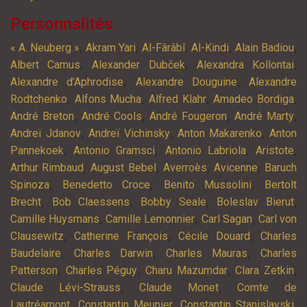
Personnalités
,
,
,
,
,
« A. Neuberg »
Akram Yari
Al-Fârâbî
Al-Kindi
Alain Badiou
,
,
,
Albert Camus
Alexander Dubček
Alexandra Kollontai
,
,
Alexandre d’Aphrodise
Alexandre Douguine
Alexandre
,
,
,
,
Rodtchenko
Alfons Mucha
Alfred Klahr
Amadeo Bordiga
,
,
,
,
André Breton
André Cools
André Fougeron
André Marty
,
,
,
Andreï Jdanov
Andreï Vichinsky
Anton Makarenko
Anton
,
,
,
,
Pannekoek
Antonio Gramsci
Antonio Labriola
Aristote
,
,
,
,
Arthur Rimbaud
August Bebel
Averroès
Avicenne
Baruch
,
,
,
Spinoza
Benedetto Croce
Benito Mussolini
Bertolt
,
,
,
,
Brecht
Bob Claessens
Bobby Seale
Boleslav Bierut
,
,
,
Camille Huysmans
Camille Lemonnier
Carl Sagan
Carl von
,
,
,
Clausewitz
Catherine François
Cécile Douard
Charles
,
,
,
Baudelaire
Charles Darwin
Charles Mauras
Charles
,
,
,
,
Patterson
Charles Péguy
Charu Mazumdar
Clara Zetkin
,
,
Claude Lévi-Strauss
Claude Monet
Comte de
,
,
,
Lautréamont
Constantin Meunier
Constantin Stanislavski