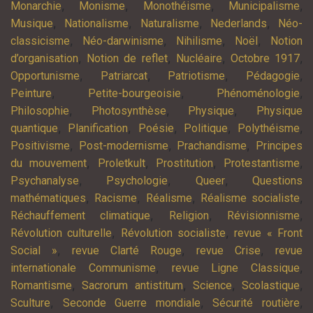
,
,
,
,
Monarchie
Monisme
Monothéisme
Municipalisme
,
,
,
,
Musique
Nationalisme
Naturalisme
Nederlands
Néo-
,
,
,
,
classicisme
Néo-darwinisme
Nihilisme
Noël
Notion
,
,
,
,
d’organisation
Notion de reflet
Nucléaire
Octobre 1917
,
,
,
,
Opportunisme
Patriarcat
Patriotisme
Pédagogie
,
,
,
Peinture
Petite-bourgeoisie
Phénoménologie
,
,
,
Philosophie
Photosynthèse
Physique
Physique
,
,
,
,
,
quantique
Planification
Poésie
Politique
Polythéisme
,
,
,
Positivisme
Post-modernisme
Prachandisme
Principes
,
,
,
,
du mouvement
Proletkult
Prostitution
Protestantisme
,
,
,
Psychanalyse
Psychologie
Queer
Questions
,
,
,
,
mathématiques
Racisme
Réalisme
Réalisme socialiste
,
,
,
Réchauffement climatique
Religion
Révisionnisme
,
,
Révolution culturelle
Révolution socialiste
revue « Front
,
,
,
Social »
revue Clarté Rouge
revue Crise
revue
,
,
internationale Communisme
revue Ligne Classique
,
,
,
,
Romantisme
Sacrorum antistitum
Science
Scolastique
,
,
,
Sculture
Seconde Guerre mondiale
Sécurité routière