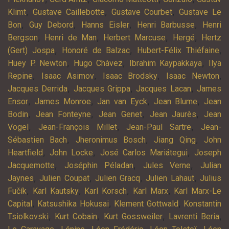
,
,
,
Klimt
Gustave Caillebotte
Gustave Courbet
Gustave Le
,
,
,
,
Bon
Guy Debord
Hanns Eisler
Henri Barbusse
Henri
,
,
,
,
Bergson
Henri de Man
Herbert Marcuse
Hergé
Hertz
,
,
,
(Gert) Jospa
Honoré de Balzac
Hubert-Félix Thiéfaine
,
,
,
Huey P. Newton
Hugo Chàvez
Ibrahim Kaypakkaya
Ilya
,
,
,
,
Repine
Isaac Asimov
Isaac Brodsky
Isaac Newton
,
,
,
Jacques Derrida
Jacques Grippa
Jacques Lacan
James
,
,
,
,
Ensor
James Monroe
Jan van Eyck
Jean Blume
Jean
,
,
,
,
Bodin
Jean Fonteyne
Jean Genet
Jean Jaurès
Jean
,
,
,
Vogel
Jean-François Millet
Jean-Paul Sartre
Jean-
,
,
,
Sébastien Bach
Jheronimus Bosch
Jiang Qing
John
,
,
,
Heartfield
John Locke
José Carlos Mariátegui
Joseph
,
,
,
Jacquemotte
Joséphin Péladan
Jules Verne
Julian
,
,
,
,
Jaynes
Julien Coupat
Julien Gracq
Julien Lahaut
Julius
,
,
,
,
Fučík
Karl Kautsky
Karl Korsch
Karl Marx
Karl Marx-Le
,
,
,
Capital
Katsushika Hokusai
Klement Gottwald
Konstantin
,
,
,
,
Tsiolkovski
Kurt Cobain
Kurt Gossweiler
Lavrenti Beria
,
,
,
,