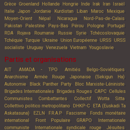
,
,
,
,
,
,
,
,
Grèce
Groenland
Hollande
Hongrie
Inde
Irak
Iran
Israël
,
,
,
,
,
,
,
Italie
Japon
Jordanie
Kurdistan
Liban
Maroc
Mexique
,
,
,
,
Moyen-Orient
Népal
Nicaragua
Nord-Pas-de-Calais
,
,
,
,
,
,
Pakistan
Palestine
Pays-Bas
Pérou
Pologne
Portugal
,
,
,
,
,
,
RDA
Rojava
Roumanie
Russie
Syrie
Tchécoslovaquie
,
,
,
,
,
Tchéquie
Turquie
Ukraine
Union Européenne
URSS
URSS
,
,
,
,
,
socialiste
Uruguay
Venezuela
Vietnam
Yougoslavie
Partis et organisations
,
,
,
AIT
AMADA - TPO
Amitiés Belgo-Soviétiques
,
,
Anarchisme
Armée Rouge Japonaise (Sekigun Ha)
,
,
,
Autonomie
Black Panther Party
Bloc Marxiste-Léniniste
,
,
,
Brigades Internationales
Brigades Rouges
CAPC
Cellules
,
,
Communistes Combattantes
Collectif Wotta Sitta
,
,
Collettivo politico metropolitano
DHKP-C
ETA (Euskadi Ta
,
,
,
,
Askatasuna)
EZLN
F.R.A.P
Fascisme
Fonds monétaire
,
,
,
international
Front Populaire
GRAPO
Internationale
,
,
,
communiste
Internationale syndicale rouge
Jésuites