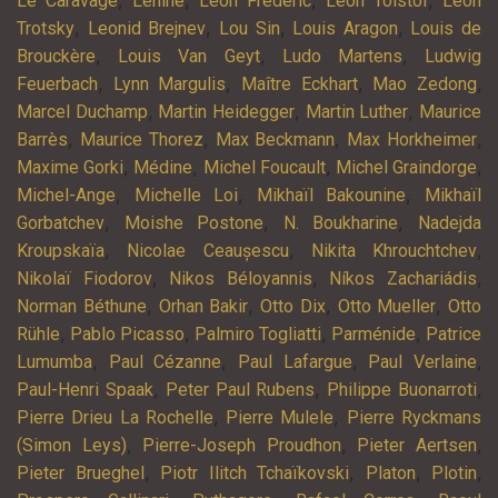
Le Caravage
Lénine
Léon Frédéric
Léon Tolstoï
Léon
,
,
,
,
Trotsky
Leonid Brejnev
Lou Sin
Louis Aragon
Louis de
,
,
,
Brouckère
Louis Van Geyt
Ludo Martens
Ludwig
,
,
,
,
Feuerbach
Lynn Margulis
Maître Eckhart
Mao Zedong
,
,
,
Marcel Duchamp
Martin Heidegger
Martin Luther
Maurice
,
,
,
,
Barrès
Maurice Thorez
Max Beckmann
Max Horkheimer
,
,
,
,
Maxime Gorki
Médine
Michel Foucault
Michel Graindorge
,
,
,
Michel-Ange
Michelle Loi
Mikhaïl Bakounine
Mikhaïl
,
,
,
Gorbatchev
Moishe Postone
N. Boukharine
Nadejda
,
,
,
Kroupskaïa
Nicolae Ceaușescu
Nikita Khrouchtchev
,
,
,
Nikolaï Fiodorov
Nikos Béloyannis
Níkos Zachariádis
,
,
,
,
Norman Béthune
Orhan Bakir
Otto Dix
Otto Mueller
Otto
,
,
,
,
Rühle
Pablo Picasso
Palmiro Togliatti
Parménide
Patrice
,
,
,
,
Lumumba
Paul Cézanne
Paul Lafargue
Paul Verlaine
,
,
,
Paul-Henri Spaak
Peter Paul Rubens
Philippe Buonarroti
,
,
Pierre Drieu La Rochelle
Pierre Mulele
Pierre Ryckmans
,
,
,
(Simon Leys)
Pierre-Joseph Proudhon
Pieter Aertsen
,
,
,
,
Pieter Brueghel
Piotr Ilitch Tchaïkovski
Platon
Plotin