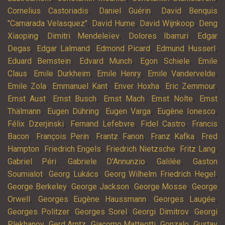
,
,
Cornelius Castoriadis
Daniel Guérin
David Benquis
,
,
,
"Camarada Velasquez"
David Hume
David Wijnkoop
Deng
,
,
,
Xiaoping
Dimitri Mendeleïev
Dolores Ibarruri
Edgar
,
,
,
,
Degas
Edgar Lalmand
Edmond Picard
Edmund Husserl
,
,
,
Eduard Bernstein
Edvard Munch
Egon Schiele
Emile
,
,
,
,
Claus
Emile Durkheim
Emile Henry
Emile Vandervelde
,
,
,
,
Emile Zola
Emmanuel Kant
Enver Hoxha
Eric Zemmour
,
,
,
,
Ernst Aust
Ernst Busch
Ernst Mach
Ernst Nolte
Ernst
,
,
,
,
Thälmann
Eugen Dühring
Eugen Varga
Eugène Ionesco
,
,
,
Félix Dzerjinski
Fernand Lefebvre
Fidel Castro
Francis
,
,
,
,
Bacon
François Perin
Frantz Fanon
Franz Kafka
Fred
,
,
,
,
Hampton
Friedrich Engels
Friedrich Nietzsche
Fritz Lang
,
,
,
Gabriel Péri
Gabriele D'Annunzio
Galilée
Gaston
,
,
,
Soumialot
Georg Lukács
Georg Wilhelm Friedrich Hegel
,
,
,
George Berkeley
George Jackson
George Mosse
George
,
,
,
Orwell
Georges Eugène Haussmann
Georges Laugée
,
,
,
Georges Politzer
Georges Sorel
Georgi Dimitrov
Georgi
,
,
,
,
Plekhanov
Gerd Arntz
Giacomo Matteotti
Gonzalo
Gustav