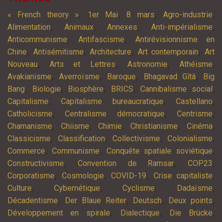
,
,
,
,
« French theory »
1er Mai
8 mars
Agro-industrie
,
,
,
,
Alimentation
Animaux
Annexes
Anti-impérialisme
,
,
Anticommunisme
Antifascisme
Antirévisionnisme en
,
,
,
,
Chine
Antisémitisme
Architecture
Art contemporain
Art
,
,
,
,
Nouveau
Arts et Lettres
Astronomie
Athéisme
,
,
,
,
Avakianisme
Averroïsme
Baroque
Bhagavad Gîtâ
Big
,
,
,
,
,
Bang
Biologie
Biosphère
BRICS
Cannibalisme social
,
,
,
Capitalisme
Capitalisme bureaucratique
Castellano
,
,
,
Catholicisme
Centralisme démocratique
Centrisme
,
,
,
,
,
Chamanisme
Chiisme
Chimie
Christianisme
Cinéma
,
,
,
,
Classicisme
Classification
Collectivisme
Colonialisme
,
,
,
Commerce
Communisme
Conquête spatiale soviétique
,
,
,
Constructivisme
Convention de Ramsar
COP23
,
,
,
,
Corporatisme
Cosmologie
COVID-19
Crise capitaliste
,
,
,
,
Culture
Cybernétique
Cyclisme
Dadaïsme
,
,
,
,
Décadentisme
Der Blaue Reiter
Deutsch
Deux points
,
,
,
Développement en spirale
Dialectique
Die Brücke