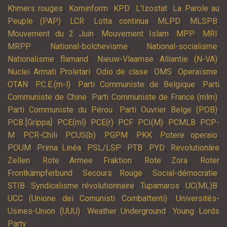
,
,
,
,
Khmers rouges
Kominform
KPD
L’Izostat
La Parole au
,
,
,
,
,
Peuple (PAP)
LCR
Lotta continua
MLPD
MLSPB
,
,
,
,
Mouvement du 2 Juin
Mouvement Islam
MPP
MRI
,
,
,
MRPP
National-bolchevisme
National-socialisme
,
,
Nationalisme flamand
Nieuw-Vlaamse Alliantie (N-VA)
,
,
,
,
Nuclei Armati Proletari
Odio de clase
OMS
Operaïsme
,
,
,
OTAN
P.C.E.(m-l)
Parti Communiste de Belgique
Parti
,
,
Communiste de Chine
Parti Communiste de France (mlm)
,
,
Parti Communiste du Pérou
Parti Ouvrier Belge (POB)
,
,
,
,
,
,
PCB [Grippa]
PCE(ml)
PCE(r)
PCF
PCI(M)
PCMLB
PCP-
,
,
,
,
,
,
M
PCR-Chili
PCUS(b)
PGPM
PKK
Potere operaio
,
,
,
,
,
POUM
Prima Linéa
PSL/LSP
PTB
PYD
Revolutionäre
,
,
,
Zellen
Rote Armee Fraktion
Rote Zora
Roter
,
,
,
Frontkämpferbund
Secours Rouge
Social-démocratie
,
,
,
,
STIB
Syndicalisme révolutionnaire
Tupamaros
UC(ML)B
,
UCC (Unione dei Comunisti Combattenti)
Universités-
,
,
Usines-Union (UUU)
Weather Underground
Young Lords
,
Party