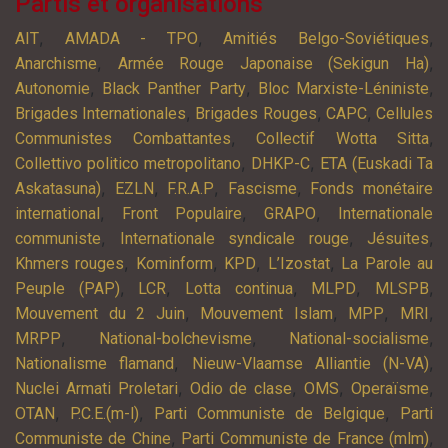
Partis et organisations
,
,
,
AIT
AMADA - TPO
Amitiés Belgo-Soviétiques
,
,
Anarchisme
Armée Rouge Japonaise (Sekigun Ha)
,
,
,
Autonomie
Black Panther Party
Bloc Marxiste-Léniniste
,
,
,
Brigades Internationales
Brigades Rouges
CAPC
Cellules
,
,
Communistes Combattantes
Collectif Wotta Sitta
,
,
Collettivo politico metropolitano
DHKP-C
ETA (Euskadi Ta
,
,
,
,
Askatasuna)
EZLN
F.R.A.P
Fascisme
Fonds monétaire
,
,
,
international
Front Populaire
GRAPO
Internationale
,
,
,
communiste
Internationale syndicale rouge
Jésuites
,
,
,
,
Khmers rouges
Kominform
KPD
L’Izostat
La Parole au
,
,
,
,
,
Peuple (PAP)
LCR
Lotta continua
MLPD
MLSPB
,
,
,
,
Mouvement du 2 Juin
Mouvement Islam
MPP
MRI
,
,
,
MRPP
National-bolchevisme
National-socialisme
,
,
Nationalisme flamand
Nieuw-Vlaamse Alliantie (N-VA)
,
,
,
,
Nuclei Armati Proletari
Odio de clase
OMS
Operaïsme
,
,
,
OTAN
P.C.E.(m-l)
Parti Communiste de Belgique
Parti
,
,
Communiste de Chine
Parti Communiste de France (mlm)