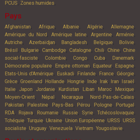
,
,
PCUS
Zones humides
Pays
,
,
,
,
,
Afghanistan
Afrique
Albanie
Algérie
Allemagne
,
,
,
,
Amérique du Nord
Amérique latine
Argentine
Arménie
,
,
,
,
,
Autriche
Azerbaïdjan
Bangladesh
Belgique
Bolivie
,
,
,
,
,
,
Brésil
Bulgarie
Cambodge
Catalogne
Chili
Chine
Chine
,
,
,
,
,
social-fasciste
Colombie
Congo
Cuba
Danemark
,
,
,
,
Démocratie populaire
Empire ottoman
Equateur
Espagne
,
,
,
,
,
Etats-Unis d'Amérique
Euskadi
Finlande
France
Géorgie
,
,
,
,
,
,
,
,
Grèce
Groenland
Hollande
Hongrie
Inde
Irak
Iran
Israël
,
,
,
,
,
,
,
Italie
Japon
Jordanie
Kurdistan
Liban
Maroc
Mexique
,
,
,
,
Moyen-Orient
Népal
Nicaragua
Nord-Pas-de-Calais
,
,
,
,
,
,
Pakistan
Palestine
Pays-Bas
Pérou
Pologne
Portugal
,
,
,
,
,
,
RDA
Rojava
Roumanie
Russie
Syrie
Tchécoslovaquie
,
,
,
,
,
Tchéquie
Turquie
Ukraine
Union Européenne
URSS
URSS
,
,
,
,
,
socialiste
Uruguay
Venezuela
Vietnam
Yougoslavie