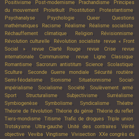
,
,
,
Positivisme
Post-modernisme
Prachandisme
Principes
,
,
,
,
du mouvement
Proletkult
Prostitution
Protestantisme
,
,
,
Psychanalyse
Psychologie
Queer
Questions
,
,
,
,
mathématiques
Racisme
Réalisme
Réalisme socialiste
,
,
,
Réchauffement climatique
Religion
Révisionnisme
,
,
Révolution culturelle
Révolution socialiste
revue « Front
,
,
,
Social »
revue Clarté Rouge
revue Crise
revue
,
,
internationale Communisme
revue Ligne Classique
,
,
,
,
Romantisme
Sacrorum antistitum
Science
Scolastique
,
,
,
Sculture
Seconde Guerre mondiale
Sécurité routière
,
,
,
Semi-féodalisme
Sionisme
Situationnisme
Social-
,
,
,
,
impérialisme
Socialisme
Société
Soulèvement armé
,
,
,
,
Sport
Structuralisme
Subjectivisme
Surréalisme
,
,
,
,
Symbiogenèse
Symbolisme
Syndicalisme
Théatre
,
,
,
Théorie de l'évolution
Théorie du génie
Théorie du reflet
,
,
,
,
Tiers-mondisme
Titisme
Trafic de drogues
Triple union
,
,
,
Trotskysme
Ultra-gauche
Unité des contraires
Vérité
,
,
,
,
objective
Veviba
Vingtisme
Vivisection
XXe congrès du