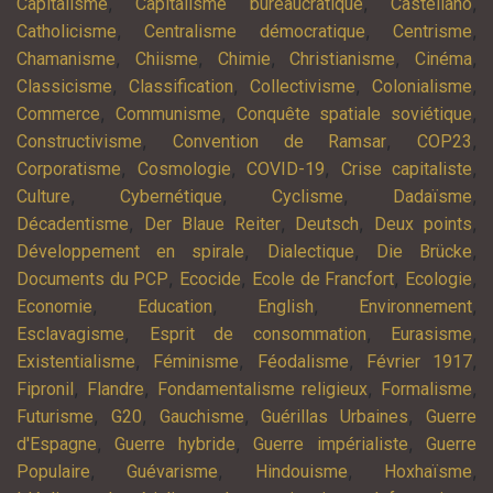
,
,
,
Capitalisme
Capitalisme bureaucratique
Castellano
,
,
,
Catholicisme
Centralisme démocratique
Centrisme
,
,
,
,
,
Chamanisme
Chiisme
Chimie
Christianisme
Cinéma
,
,
,
,
Classicisme
Classification
Collectivisme
Colonialisme
,
,
,
Commerce
Communisme
Conquête spatiale soviétique
,
,
,
Constructivisme
Convention de Ramsar
COP23
,
,
,
,
Corporatisme
Cosmologie
COVID-19
Crise capitaliste
,
,
,
,
Culture
Cybernétique
Cyclisme
Dadaïsme
,
,
,
,
Décadentisme
Der Blaue Reiter
Deutsch
Deux points
,
,
,
Développement en spirale
Dialectique
Die Brücke
,
,
,
,
Documents du PCP
Ecocide
Ecole de Francfort
Ecologie
,
,
,
,
Economie
Education
English
Environnement
,
,
,
Esclavagisme
Esprit de consommation
Eurasisme
,
,
,
,
Existentialisme
Féminisme
Féodalisme
Février 1917
,
,
,
,
Fipronil
Flandre
Fondamentalisme religieux
Formalisme
,
,
,
,
Futurisme
G20
Gauchisme
Guérillas Urbaines
Guerre
,
,
,
d'Espagne
Guerre hybride
Guerre impérialiste
Guerre
,
,
,
,
Populaire
Guévarisme
Hindouisme
Hoxhaïsme