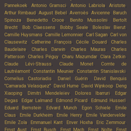
,
,
,
,
Pannekoek
Antonio Gramsci
Antonio Labriola
Aristote
,
,
,
,
Arthur Rimbaud
August Bebel
Averroès
Avicenne
Baruch
,
,
,
Spinoza
Benedetto Croce
Benito Mussolini
Bertolt
,
,
,
,
Brecht
Bob Claessens
Bobby Seale
Boleslav Bierut
,
,
,
Camille Huysmans
Camille Lemonnier
Carl Sagan
Carl von
,
,
,
Clausewitz
Catherine François
Cécile Douard
Charles
,
,
,
Baudelaire
Charles Darwin
Charles Mauras
Charles
,
,
,
,
Patterson
Charles Péguy
Charu Mazumdar
Clara Zetkin
,
,
Claude Lévi-Strauss
Claude Monet
Comte de
,
,
,
Lautréamont
Constantin Meunier
Constantin Stanislavski
,
,
Cornelius Castoriadis
Daniel Guérin
David Benquis
,
,
,
"Camarada Velasquez"
David Hume
David Wijnkoop
Deng
,
,
,
Xiaoping
Dimitri Mendeleïev
Dolores Ibarruri
Edgar
,
,
,
,
Degas
Edgar Lalmand
Edmond Picard
Edmund Husserl
,
,
,
Eduard Bernstein
Edvard Munch
Egon Schiele
Emile
,
,
,
,
Claus
Emile Durkheim
Emile Henry
Emile Vandervelde
,
,
,
,
Emile Zola
Emmanuel Kant
Enver Hoxha
Eric Zemmour
,
,
,
,
Ernst Aust
Ernst Busch
Ernst Mach
Ernst Nolte
Ernst