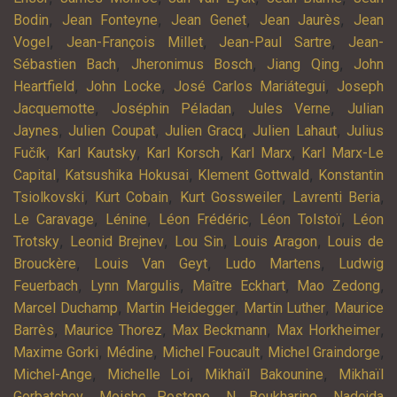
,
,
,
,
Bodin
Jean Fonteyne
Jean Genet
Jean Jaurès
Jean
,
,
,
Vogel
Jean-François Millet
Jean-Paul Sartre
Jean-
,
,
,
Sébastien Bach
Jheronimus Bosch
Jiang Qing
John
,
,
,
Heartfield
John Locke
José Carlos Mariátegui
Joseph
,
,
,
Jacquemotte
Joséphin Péladan
Jules Verne
Julian
,
,
,
,
Jaynes
Julien Coupat
Julien Gracq
Julien Lahaut
Julius
,
,
,
,
Fučík
Karl Kautsky
Karl Korsch
Karl Marx
Karl Marx-Le
,
,
,
Capital
Katsushika Hokusai
Klement Gottwald
Konstantin
,
,
,
,
Tsiolkovski
Kurt Cobain
Kurt Gossweiler
Lavrenti Beria
,
,
,
,
Le Caravage
Lénine
Léon Frédéric
Léon Tolstoï
Léon
,
,
,
,
Trotsky
Leonid Brejnev
Lou Sin
Louis Aragon
Louis de
,
,
,
Brouckère
Louis Van Geyt
Ludo Martens
Ludwig
,
,
,
,
Feuerbach
Lynn Margulis
Maître Eckhart
Mao Zedong
,
,
,
Marcel Duchamp
Martin Heidegger
Martin Luther
Maurice
,
,
,
,
Barrès
Maurice Thorez
Max Beckmann
Max Horkheimer
,
,
,
,
Maxime Gorki
Médine
Michel Foucault
Michel Graindorge
,
,
,
Michel-Ange
Michelle Loi
Mikhaïl Bakounine
Mikhaïl
,
,
,
Gorbatchev
Moishe Postone
N. Boukharine
Nadejda