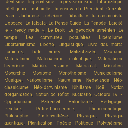
,
,
,
,
Idéalisme
Impérialisme
Impressionnisme
Informatique
,
,
Intelligence artificielle
Interview du Président Gonzalo
,
,
,
,
Islam
Judaïsme
Judiciaire
L'Abeille et le communiste
,
,
,
,
,
L’espace
La falsafa
La Pensé-Guide
La Pensée
Laïcité
,
,
,
le « ready made »
Le Droit
Le génocide arménien
Le
,
,
,
temps
Les communes populaires
Libéralisme
,
,
,
,
Libertarianisme
Liberté
Linguistique
Livre des morts
,
,
,
,
Lumières
Lutte armée
Mahâbhârata
Maoïsme
,
,
Matérialisme
Matérialisme dialectique
Matérialisme
,
,
,
,
historique
Matière vivante
Matriarcat
Migration
,
,
,
,
Monarchie
Monisme
Monothéisme
Municipalisme
,
,
,
,
Musique
Nationalisme
Naturalisme
Nederlands
Néo-
,
,
,
,
classicisme
Néo-darwinisme
Nihilisme
Noël
Notion
,
,
,
,
d’organisation
Notion de reflet
Nucléaire
Octobre 1917
,
,
,
,
Opportunisme
Patriarcat
Patriotisme
Pédagogie
,
,
,
Peinture
Petite-bourgeoisie
Phénoménologie
,
,
,
Philosophie
Photosynthèse
Physique
Physique
,
,
,
,
,
quantique
Planification
Poésie
Politique
Polythéisme