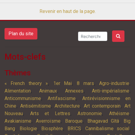
Revenir en haut de la page.
Plan du site
Mots-clefs
Thèmes
,
,
,
,
« French theory »
1er Mai
8 mars
Agro-industrie
,
,
,
,
Alimentation
Animaux
Annexes
Anti-impérialisme
,
,
Anticommunisme
Antifascisme
Antirévisionnisme en
,
,
,
,
Chine
Antisémitisme
Architecture
Art contemporain
Art
,
,
,
,
Nouveau
Arts et Lettres
Astronomie
Athéisme
,
,
,
,
Avakianisme
Averroïsme
Baroque
Bhagavad Gîtâ
Big
,
,
,
,
,
Bang
Biologie
Biosphère
BRICS
Cannibalisme social