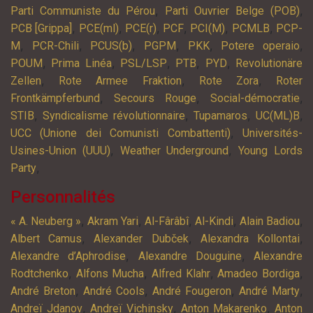
,
,
Parti Communiste du Pérou
Parti Ouvrier Belge (POB)
,
,
,
,
,
,
PCB [Grippa]
PCE(ml)
PCE(r)
PCF
PCI(M)
PCMLB
PCP-
,
,
,
,
,
,
M
PCR-Chili
PCUS(b)
PGPM
PKK
Potere operaio
,
,
,
,
,
POUM
Prima Linéa
PSL/LSP
PTB
PYD
Revolutionäre
,
,
,
Zellen
Rote Armee Fraktion
Rote Zora
Roter
,
,
,
Frontkämpferbund
Secours Rouge
Social-démocratie
,
,
,
,
STIB
Syndicalisme révolutionnaire
Tupamaros
UC(ML)B
,
UCC (Unione dei Comunisti Combattenti)
Universités-
,
,
Usines-Union (UUU)
Weather Underground
Young Lords
,
Party
Personnalités
,
,
,
,
,
« A. Neuberg »
Akram Yari
Al-Fârâbî
Al-Kindi
Alain Badiou
,
,
,
Albert Camus
Alexander Dubček
Alexandra Kollontai
,
,
Alexandre d’Aphrodise
Alexandre Douguine
Alexandre
,
,
,
,
Rodtchenko
Alfons Mucha
Alfred Klahr
Amadeo Bordiga
,
,
,
,
André Breton
André Cools
André Fougeron
André Marty
,
,
,
Andreï Jdanov
Andreï Vichinsky
Anton Makarenko
Anton