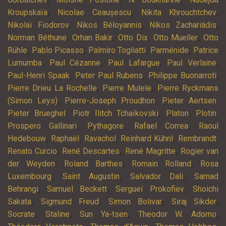
,
,
,
Kroupskaïa
Nicolae Ceaușescu
Nikita Khrouchtchev
,
,
,
Nikolaï Fiodorov
Nikos Béloyannis
Níkos Zachariádis
,
,
,
,
Norman Béthune
Orhan Bakir
Otto Dix
Otto Mueller
Otto
,
,
,
,
Rühle
Pablo Picasso
Palmiro Togliatti
Parménide
Patrice
,
,
,
,
Lumumba
Paul Cézanne
Paul Lafargue
Paul Verlaine
,
,
,
Paul-Henri Spaak
Peter Paul Rubens
Philippe Buonarroti
,
,
Pierre Drieu La Rochelle
Pierre Mulele
Pierre Ryckmans
,
,
,
(Simon Leys)
Pierre-Joseph Proudhon
Pieter Aertsen
,
,
,
,
Pieter Brueghel
Piotr Ilitch Tchaïkovski
Platon
Plotin
,
,
,
Prospero Gallinari
Pythagore
Rafael Correa
Raoul
,
,
,
,
,
Hedebouw
Raphaël
Ravachol
Reinhard Kühnl
Rembrandt
,
,
,
Renato Curcio
René Descartes
René Magritte
Rogier van
,
,
,
der Weyden
Roland Barthes
Romain Rolland
Rosa
,
,
,
Luxembourg
Saint Augustin
Salvador Dali
Samad
,
,
,
Behrangi
Samuel Beckett
Sergueï Prokofiev
Shoichi
,
,
,
,
Sakata
Sigmund Freud
Simon Bolivar
Siraj Sikder
,
,
,
,
Socrate
Staline
Sun Ya-tsen
Theodor W. Adorno