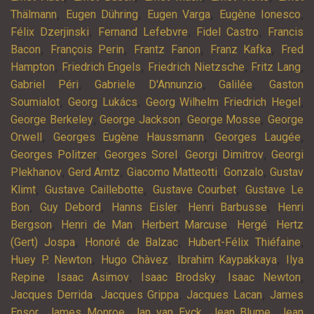
,
,
,
,
Thälmann
Eugen Dühring
Eugen Varga
Eugène Ionesco
,
,
,
Félix Dzerjinski
Fernand Lefebvre
Fidel Castro
Francis
,
,
,
,
Bacon
François Perin
Frantz Fanon
Franz Kafka
Fred
,
,
,
,
Hampton
Friedrich Engels
Friedrich Nietzsche
Fritz Lang
,
,
,
Gabriel Péri
Gabriele D'Annunzio
Galilée
Gaston
,
,
,
Soumialot
Georg Lukács
Georg Wilhelm Friedrich Hegel
,
,
,
George Berkeley
George Jackson
George Mosse
George
,
,
,
Orwell
Georges Eugène Haussmann
Georges Laugée
,
,
,
Georges Politzer
Georges Sorel
Georgi Dimitrov
Georgi
,
,
,
,
Plekhanov
Gerd Arntz
Giacomo Matteotti
Gonzalo
Gustav
,
,
,
Klimt
Gustave Caillebotte
Gustave Courbet
Gustave Le
,
,
,
,
Bon
Guy Debord
Hanns Eisler
Henri Barbusse
Henri
,
,
,
,
Bergson
Henri de Man
Herbert Marcuse
Hergé
Hertz
,
,
,
(Gert) Jospa
Honoré de Balzac
Hubert-Félix Thiéfaine
,
,
,
Huey P. Newton
Hugo Chàvez
Ibrahim Kaypakkaya
Ilya
,
,
,
,
Repine
Isaac Asimov
Isaac Brodsky
Isaac Newton
,
,
,
Jacques Derrida
Jacques Grippa
Jacques Lacan
James
,
,
,
,
Ensor
James Monroe
Jan van Eyck
Jean Blume
Jean