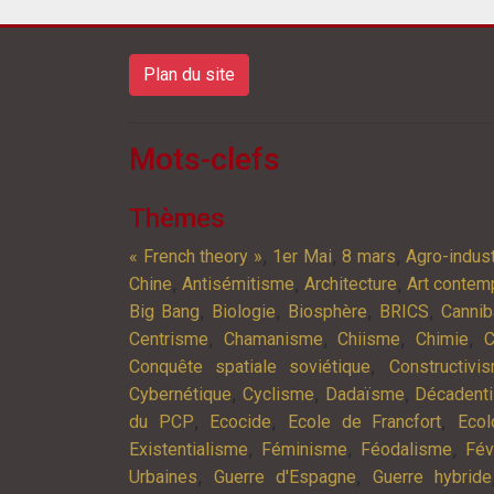
Plan du site
Mots-clefs
Thèmes
,
,
,
« French theory »
1er Mai
8 mars
Agro-indust
,
,
,
Chine
Antisémitisme
Architecture
Art contem
,
,
,
,
Big Bang
Biologie
Biosphère
BRICS
Cannib
,
,
,
,
Centrisme
Chamanisme
Chiisme
Chimie
C
,
Conquête spatiale soviétique
Constructivi
,
,
,
Cybernétique
Cyclisme
Dadaïsme
Décadent
,
,
,
du PCP
Ecocide
Ecole de Francfort
Ecol
,
,
,
Existentialisme
Féminisme
Féodalisme
Fév
,
,
Urbaines
Guerre d'Espagne
Guerre hybride