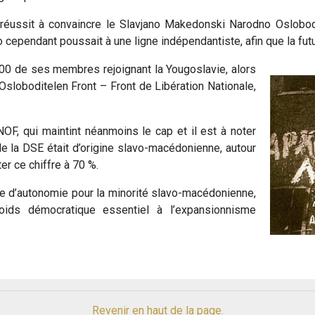
réussit à convaincre le Slavjano Makedonski Narodno Oslobodi
o cependant poussait à une ligne indépendantiste, afin que la fut
800 de ses membres rejoignant la Yougoslavie, alors
Osloboditelen Front – Front de Libération Nationale,
NOF, qui maintint néanmoins le cap et il est à noter
de la DSE était d’origine slavo-macédonienne, autour
r ce chiffre à 70 %.
gne d’autonomie pour la minorité slavo-macédonienne,
poids démocratique essentiel à l’expansionnisme
Revenir en haut de la page.