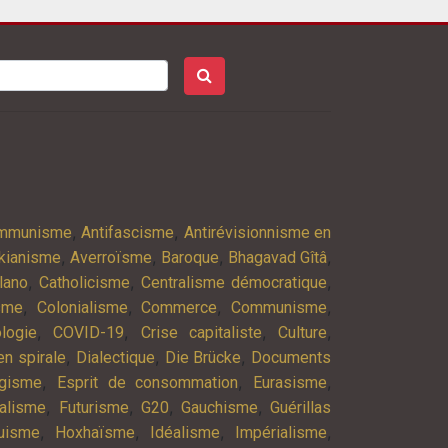
,
,
ommunisme
Antifascisme
Antirévisionnisme en
,
,
,
,
kianisme
Averroïsme
Baroque
Bhagavad Gîtâ
,
,
,
lano
Catholicisme
Centralisme démocratique
,
,
,
,
isme
Colonialisme
Commerce
Communisme
,
,
,
,
logie
COVID-19
Crise capitaliste
Culture
,
,
,
n spirale
Dialectique
Die Brücke
Documents
,
,
,
agisme
Esprit de consommation
Eurasisme
,
,
,
,
alisme
Futurisme
G20
Gauchisme
Guérillas
,
,
,
,
uisme
Hoxhaïsme
Idéalisme
Impérialisme