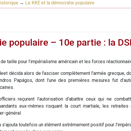
istorique
→
Le KKE et la démocratie populaire
e populaire – 10e partie : la DSE
 de taille pour l’impérialisme américain et les forces réactionnai
leet décida alors de fasciser complètement l’armée grecque, d
ndros Papágos, dont l’une des premières mesures fut d’autor
caines.
fficiers reçurent l’autorisation d’abattre ceux qui ne comb
ndants eux-mêmes risquant la court martiale, les retraites 
ier-général.
a s’ajouta toutefois un élément extrêmement positif pour l’impéria