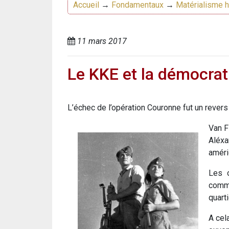
Accueil
→
Fondamentaux
→
Matérialisme h
11 mars 2017
Le KKE et la démocrati
L’échec de l’opération Couronne fut un revers
Van F
Aléxa
améri
Les o
comma
quart
A cel