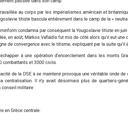
tement passée dans son camp.
travaillée au corps par les impérialismes américain et britanniq
ugoslavie titiste bascula entièrement dans le camp de la « neutrali
minform condamna par conséquent la Yougoslavie titiste en juin 
ulée, en août, Márkos Vafiádis fut mis de côté alors qu’il eut un
igne de convergence avec le titisme, expliquant par la suite qu’il 
échapper à une opération d’encerclement dans les monts Gr
00 combattants et 3000 civils.
pacité de la DSE à se maintenir provoqua une véritable onde de
a centralisation. Il n’y avait désormais plus de quartiers-gén
conseil militaire :
re en Grèce centrale :
;