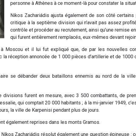
personne à Athènes à ce moment-là pour constater la situat
Níkos Zachariádis ajusta également de son côté certains 
critique à la septième division qui n’avait pas assez prof
contrôle et procéder au recrutement, ainsi qu’une remise 
qui furent entièrement remplacés, eux-mêmes devant rejoi
à Moscou et il lui fut expliqué que, de par les nouvelles con
 la réception annoncée de 1 000 pièces d’artillerie et de 1000 c
ire se débander deux bataillons ennemis au nord de la vill
e divisions furent en mesure, avec 3 500 combattants, de pre
essalie, qui comptait 20 000 habitants ; à la mi-janvier 1949, c’es
urs, la ville de Karpenisi pendant plus de jours.
rent également reprises dans les monts Gramos.
n, Níkos Zachariádis résolut également une question épineuse : c