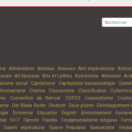
,
,
,
,
,
rie
Alimentation
Animaux
Annexes
Anti-impérialisme
Antic
,
,
,
,
,
porain
Art Nouveau
Arts et Lettres
Astronomie
Athéisme
Ava
,
,
,
alisme social
Capitalisme
Capitalisme bureaucratique
Castel
,
,
,
,
hristianisme
Cinéma
Classicisme
Classification
Collectiv
,
,
,
,
sme
Convention de Ramsar
COP23
Corporatisme
Cosmo
,
,
,
,
isme
Der Blaue Reiter
Deutsch
Deux points
Développement e
,
,
,
,
,
ogie
Economie
Education
English
Environnement
Esclav
,
,
,
,
rier 1917
Fipronil
Flandre
Fondamentalisme religieux
Form
,
,
,
,
Guerre impérialiste
Guerre Populaire
Guévarisme
Hindo