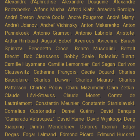
,
,
Alexandre d’Aphrodise
Alexandre Douguine
Alexandre
,
,
,
,
Rodtchenko
Alfons Mucha
Alfred Klahr
Amadeo Bordiga
,
,
,
,
André Breton
André Cools
André Fougeron
André Marty
,
,
,
Andreï Jdanov
Andreï Vichinsky
Anton Makarenko
Anton
,
,
,
,
Pannekoek
Antonio Gramsci
Antonio Labriola
Aristote
,
,
,
,
Arthur Rimbaud
August Bebel
Averroès
Avicenne
Baruch
,
,
,
Spinoza
Benedetto Croce
Benito Mussolini
Bertolt
,
,
,
,
Brecht
Bob Claessens
Bobby Seale
Boleslav Bierut
,
,
,
Camille Huysmans
Camille Lemonnier
Carl Sagan
Carl von
,
,
,
Clausewitz
Catherine François
Cécile Douard
Charles
,
,
,
Baudelaire
Charles Darwin
Charles Mauras
Charles
,
,
,
,
Patterson
Charles Péguy
Charu Mazumdar
Clara Zetkin
,
,
Claude Lévi-Strauss
Claude Monet
Comte de
,
,
,
Lautréamont
Constantin Meunier
Constantin Stanislavski
,
,
Cornelius Castoriadis
Daniel Guérin
David Benquis
,
,
,
"Camarada Velasquez"
David Hume
David Wijnkoop
Deng
,
,
,
Xiaoping
Dimitri Mendeleïev
Dolores Ibarruri
Edgar
,
,
,
,
Degas
Edgar Lalmand
Edmond Picard
Edmund Husserl