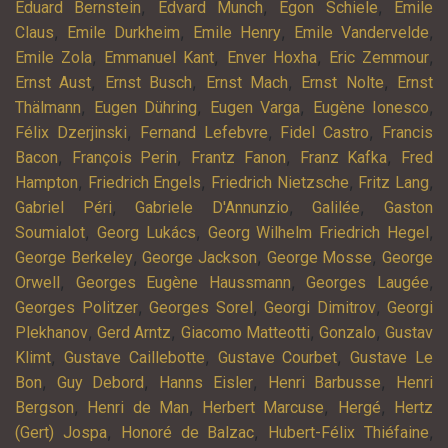
,
,
,
Eduard Bernstein
Edvard Munch
Egon Schiele
Emile
,
,
,
,
Claus
Emile Durkheim
Emile Henry
Emile Vandervelde
,
,
,
,
Emile Zola
Emmanuel Kant
Enver Hoxha
Eric Zemmour
,
,
,
,
Ernst Aust
Ernst Busch
Ernst Mach
Ernst Nolte
Ernst
,
,
,
,
Thälmann
Eugen Dühring
Eugen Varga
Eugène Ionesco
,
,
,
Félix Dzerjinski
Fernand Lefebvre
Fidel Castro
Francis
,
,
,
,
Bacon
François Perin
Frantz Fanon
Franz Kafka
Fred
,
,
,
,
Hampton
Friedrich Engels
Friedrich Nietzsche
Fritz Lang
,
,
,
Gabriel Péri
Gabriele D'Annunzio
Galilée
Gaston
,
,
,
Soumialot
Georg Lukács
Georg Wilhelm Friedrich Hegel
,
,
,
George Berkeley
George Jackson
George Mosse
George
,
,
,
Orwell
Georges Eugène Haussmann
Georges Laugée
,
,
,
Georges Politzer
Georges Sorel
Georgi Dimitrov
Georgi
,
,
,
,
Plekhanov
Gerd Arntz
Giacomo Matteotti
Gonzalo
Gustav
,
,
,
Klimt
Gustave Caillebotte
Gustave Courbet
Gustave Le
,
,
,
,
Bon
Guy Debord
Hanns Eisler
Henri Barbusse
Henri
,
,
,
,
Bergson
Henri de Man
Herbert Marcuse
Hergé
Hertz
,
,
,
(Gert) Jospa
Honoré de Balzac
Hubert-Félix Thiéfaine