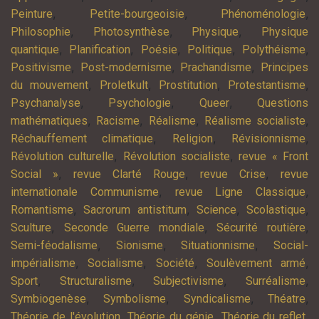
,
,
,
Peinture
Petite-bourgeoisie
Phénoménologie
,
,
,
Philosophie
Photosynthèse
Physique
Physique
,
,
,
,
,
quantique
Planification
Poésie
Politique
Polythéisme
,
,
,
Positivisme
Post-modernisme
Prachandisme
Principes
,
,
,
,
du mouvement
Proletkult
Prostitution
Protestantisme
,
,
,
Psychanalyse
Psychologie
Queer
Questions
,
,
,
,
mathématiques
Racisme
Réalisme
Réalisme socialiste
,
,
,
Réchauffement climatique
Religion
Révisionnisme
,
,
Révolution culturelle
Révolution socialiste
revue « Front
,
,
,
Social »
revue Clarté Rouge
revue Crise
revue
,
,
internationale Communisme
revue Ligne Classique
,
,
,
,
Romantisme
Sacrorum antistitum
Science
Scolastique
,
,
,
Sculture
Seconde Guerre mondiale
Sécurité routière
,
,
,
Semi-féodalisme
Sionisme
Situationnisme
Social-
,
,
,
,
impérialisme
Socialisme
Société
Soulèvement armé
,
,
,
,
Sport
Structuralisme
Subjectivisme
Surréalisme
,
,
,
,
Symbiogenèse
Symbolisme
Syndicalisme
Théatre
,
,
,
Théorie de l'évolution
Théorie du génie
Théorie du reflet