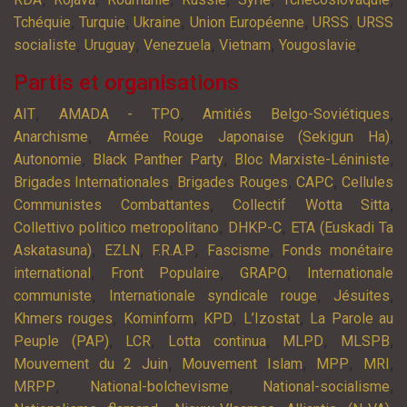
,
,
,
,
,
Tchéquie
Turquie
Ukraine
Union Européenne
URSS
URSS
,
,
,
,
,
socialiste
Uruguay
Venezuela
Vietnam
Yougoslavie
Partis et organisations
,
,
,
AIT
AMADA - TPO
Amitiés Belgo-Soviétiques
,
,
Anarchisme
Armée Rouge Japonaise (Sekigun Ha)
,
,
,
Autonomie
Black Panther Party
Bloc Marxiste-Léniniste
,
,
,
Brigades Internationales
Brigades Rouges
CAPC
Cellules
,
,
Communistes Combattantes
Collectif Wotta Sitta
,
,
Collettivo politico metropolitano
DHKP-C
ETA (Euskadi Ta
,
,
,
,
Askatasuna)
EZLN
F.R.A.P
Fascisme
Fonds monétaire
,
,
,
international
Front Populaire
GRAPO
Internationale
,
,
,
communiste
Internationale syndicale rouge
Jésuites
,
,
,
,
Khmers rouges
Kominform
KPD
L’Izostat
La Parole au
,
,
,
,
,
Peuple (PAP)
LCR
Lotta continua
MLPD
MLSPB
,
,
,
,
Mouvement du 2 Juin
Mouvement Islam
MPP
MRI
,
,
,
MRPP
National-bolchevisme
National-socialisme