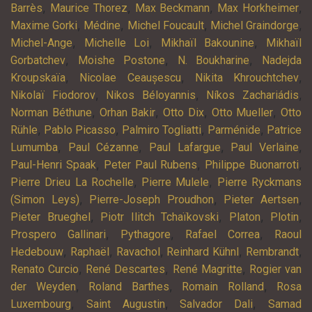
,
,
,
,
Barrès
Maurice Thorez
Max Beckmann
Max Horkheimer
,
,
,
,
Maxime Gorki
Médine
Michel Foucault
Michel Graindorge
,
,
,
Michel-Ange
Michelle Loi
Mikhaïl Bakounine
Mikhaïl
,
,
,
Gorbatchev
Moishe Postone
N. Boukharine
Nadejda
,
,
,
Kroupskaïa
Nicolae Ceaușescu
Nikita Khrouchtchev
,
,
,
Nikolaï Fiodorov
Nikos Béloyannis
Níkos Zachariádis
,
,
,
,
Norman Béthune
Orhan Bakir
Otto Dix
Otto Mueller
Otto
,
,
,
,
Rühle
Pablo Picasso
Palmiro Togliatti
Parménide
Patrice
,
,
,
,
Lumumba
Paul Cézanne
Paul Lafargue
Paul Verlaine
,
,
,
Paul-Henri Spaak
Peter Paul Rubens
Philippe Buonarroti
,
,
Pierre Drieu La Rochelle
Pierre Mulele
Pierre Ryckmans
,
,
,
(Simon Leys)
Pierre-Joseph Proudhon
Pieter Aertsen
,
,
,
,
Pieter Brueghel
Piotr Ilitch Tchaïkovski
Platon
Plotin
,
,
,
Prospero Gallinari
Pythagore
Rafael Correa
Raoul
,
,
,
,
,
Hedebouw
Raphaël
Ravachol
Reinhard Kühnl
Rembrandt
,
,
,
Renato Curcio
René Descartes
René Magritte
Rogier van
,
,
,
der Weyden
Roland Barthes
Romain Rolland
Rosa
,
,
,
Luxembourg
Saint Augustin
Salvador Dali
Samad