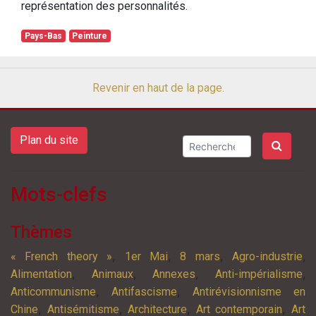
représentation des personnalités.
Pays-Bas
Peinture
Revenir en haut de la page.
Plan du site
Mots-clefs
Thèmes
,
,
,
,
« French theory »
1er Mai
8 mars
Agro-industrie
,
,
,
,
Alimentation
Animaux
Annexes
Anti-impérialisme
,
,
Anticommunisme
Antifascisme
Antirévisionnisme en
,
,
,
,
Chine
Antisémitisme
Architecture
Art contemporain
Art