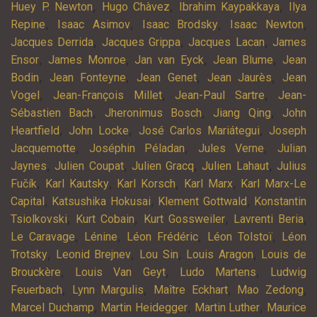
,
,
,
Huey P. Newton
Hugo Chàvez
Ibrahim Kaypakkaya
Ilya
,
,
,
,
Repine
Isaac Asimov
Isaac Brodsky
Isaac Newton
,
,
,
Jacques Derrida
Jacques Grippa
Jacques Lacan
James
,
,
,
,
Ensor
James Monroe
Jan van Eyck
Jean Blume
Jean
,
,
,
,
Bodin
Jean Fonteyne
Jean Genet
Jean Jaurès
Jean
,
,
,
Vogel
Jean-François Millet
Jean-Paul Sartre
Jean-
,
,
,
Sébastien Bach
Jheronimus Bosch
Jiang Qing
John
,
,
,
Heartfield
John Locke
José Carlos Mariátegui
Joseph
,
,
,
Jacquemotte
Joséphin Péladan
Jules Verne
Julian
,
,
,
,
Jaynes
Julien Coupat
Julien Gracq
Julien Lahaut
Julius
,
,
,
,
Fučík
Karl Kautsky
Karl Korsch
Karl Marx
Karl Marx-Le
,
,
,
Capital
Katsushika Hokusai
Klement Gottwald
Konstantin
,
,
,
,
Tsiolkovski
Kurt Cobain
Kurt Gossweiler
Lavrenti Beria
,
,
,
,
Le Caravage
Lénine
Léon Frédéric
Léon Tolstoï
Léon
,
,
,
,
Trotsky
Leonid Brejnev
Lou Sin
Louis Aragon
Louis de
,
,
,
Brouckère
Louis Van Geyt
Ludo Martens
Ludwig
,
,
,
,
Feuerbach
Lynn Margulis
Maître Eckhart
Mao Zedong
,
,
,
Marcel Duchamp
Martin Heidegger
Martin Luther
Maurice