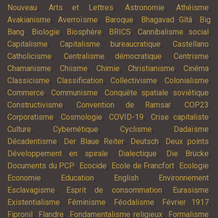
,
,
,
,
Nouveau
Arts et Lettres
Astronomie
Athéisme
,
,
,
,
Avakianisme
Averroïsme
Baroque
Bhagavad Gîtâ
Big
,
,
,
,
,
Bang
Biologie
Biosphère
BRICS
Cannibalisme social
,
,
,
Capitalisme
Capitalisme bureaucratique
Castellano
,
,
,
Catholicisme
Centralisme démocratique
Centrisme
,
,
,
,
,
Chamanisme
Chiisme
Chimie
Christianisme
Cinéma
,
,
,
,
Classicisme
Classification
Collectivisme
Colonialisme
,
,
,
Commerce
Communisme
Conquête spatiale soviétique
,
,
,
Constructivisme
Convention de Ramsar
COP23
,
,
,
,
Corporatisme
Cosmologie
COVID-19
Crise capitaliste
,
,
,
,
Culture
Cybernétique
Cyclisme
Dadaïsme
,
,
,
,
Décadentisme
Der Blaue Reiter
Deutsch
Deux points
,
,
,
Développement en spirale
Dialectique
Die Brücke
,
,
,
,
Documents du PCP
Ecocide
Ecole de Francfort
Ecologie
,
,
,
,
Economie
Education
English
Environnement
,
,
,
Esclavagisme
Esprit de consommation
Eurasisme
,
,
,
,
Existentialisme
Féminisme
Féodalisme
Février 1917
,
,
,
,
Fipronil
Flandre
Fondamentalisme religieux
Formalisme