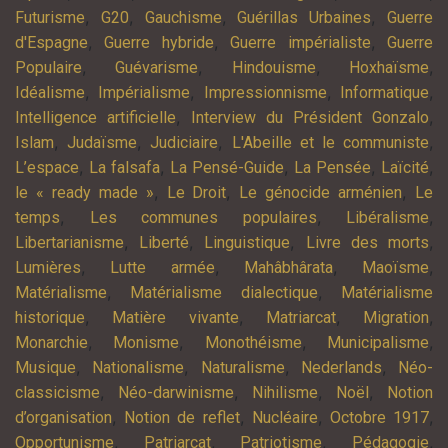
,
,
,
,
Futurisme
G20
Gauchisme
Guérillas Urbaines
Guerre
,
,
,
d'Espagne
Guerre hybride
Guerre impérialiste
Guerre
,
,
,
,
Populaire
Guévarisme
Hindouisme
Hoxhaïsme
,
,
,
,
Idéalisme
Impérialisme
Impressionnisme
Informatique
,
,
Intelligence artificielle
Interview du Président Gonzalo
,
,
,
,
Islam
Judaïsme
Judiciaire
L'Abeille et le communiste
,
,
,
,
,
L’espace
La falsafa
La Pensé-Guide
La Pensée
Laïcité
,
,
,
le « ready made »
Le Droit
Le génocide arménien
Le
,
,
,
temps
Les communes populaires
Libéralisme
,
,
,
,
Libertarianisme
Liberté
Linguistique
Livre des morts
,
,
,
,
Lumières
Lutte armée
Mahâbhârata
Maoïsme
,
,
Matérialisme
Matérialisme dialectique
Matérialisme
,
,
,
,
historique
Matière vivante
Matriarcat
Migration
,
,
,
,
Monarchie
Monisme
Monothéisme
Municipalisme
,
,
,
,
Musique
Nationalisme
Naturalisme
Nederlands
Néo-
,
,
,
,
classicisme
Néo-darwinisme
Nihilisme
Noël
Notion
,
,
,
,
d’organisation
Notion de reflet
Nucléaire
Octobre 1917
,
,
,
,
Opportunisme
Patriarcat
Patriotisme
Pédagogie