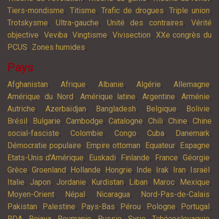
,
,
,
,
Tiers-mondisme
Titisme
Trafic de drogues
Triple union
,
,
,
Trotskysme
Ultra-gauche
Unité des contraires
Vérité
,
,
,
,
objective
Veviba
Vingtisme
Vivisection
XXe congrès du
,
,
PCUS
Zones humides
Pays
,
,
,
,
,
Afghanistan
Afrique
Albanie
Algérie
Allemagne
,
,
,
,
Amérique du Nord
Amérique latine
Argentine
Arménie
,
,
,
,
,
Autriche
Azerbaïdjan
Bangladesh
Belgique
Bolivie
,
,
,
,
,
,
Brésil
Bulgarie
Cambodge
Catalogne
Chili
Chine
Chine
,
,
,
,
,
social-fasciste
Colombie
Congo
Cuba
Danemark
,
,
,
,
Démocratie populaire
Empire ottoman
Equateur
Espagne
,
,
,
,
,
Etats-Unis d'Amérique
Euskadi
Finlande
France
Géorgie
,
,
,
,
,
,
,
,
Grèce
Groenland
Hollande
Hongrie
Inde
Irak
Iran
Israël
,
,
,
,
,
,
,
Italie
Japon
Jordanie
Kurdistan
Liban
Maroc
Mexique
,
,
,
,
Moyen-Orient
Népal
Nicaragua
Nord-Pas-de-Calais
,
,
,
,
,
,
Pakistan
Palestine
Pays-Bas
Pérou
Pologne
Portugal
,
,
,
,
,
,
RDA
Rojava
Roumanie
Russie
Syrie
Tchécoslovaquie