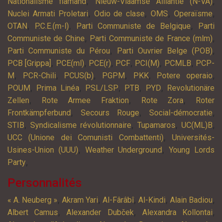
,
,
Nationalisme flamand
Nieuw-Vlaamse Alliantie (N-VA)
,
,
,
,
Nuclei Armati Proletari
Odio de clase
OMS
Operaïsme
,
,
,
OTAN
P.C.E.(m-l)
Parti Communiste de Belgique
Parti
,
,
Communiste de Chine
Parti Communiste de France (mlm)
,
,
Parti Communiste du Pérou
Parti Ouvrier Belge (POB)
,
,
,
,
,
,
PCB [Grippa]
PCE(ml)
PCE(r)
PCF
PCI(M)
PCMLB
PCP-
,
,
,
,
,
,
M
PCR-Chili
PCUS(b)
PGPM
PKK
Potere operaio
,
,
,
,
,
POUM
Prima Linéa
PSL/LSP
PTB
PYD
Revolutionäre
,
,
,
Zellen
Rote Armee Fraktion
Rote Zora
Roter
,
,
,
Frontkämpferbund
Secours Rouge
Social-démocratie
,
,
,
,
STIB
Syndicalisme révolutionnaire
Tupamaros
UC(ML)B
,
UCC (Unione dei Comunisti Combattenti)
Universités-
,
,
Usines-Union (UUU)
Weather Underground
Young Lords
,
Party
Personnalités
,
,
,
,
,
« A. Neuberg »
Akram Yari
Al-Fârâbî
Al-Kindi
Alain Badiou
,
,
,
Albert Camus
Alexander Dubček
Alexandra Kollontai