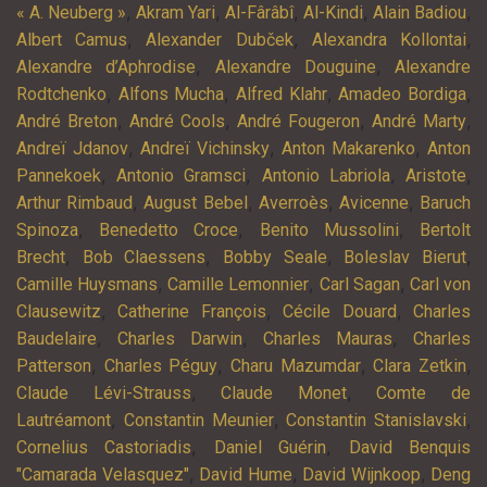
,
,
,
,
,
« A. Neuberg »
Akram Yari
Al-Fârâbî
Al-Kindi
Alain Badiou
,
,
,
Albert Camus
Alexander Dubček
Alexandra Kollontai
,
,
Alexandre d’Aphrodise
Alexandre Douguine
Alexandre
,
,
,
,
Rodtchenko
Alfons Mucha
Alfred Klahr
Amadeo Bordiga
,
,
,
,
André Breton
André Cools
André Fougeron
André Marty
,
,
,
Andreï Jdanov
Andreï Vichinsky
Anton Makarenko
Anton
,
,
,
,
Pannekoek
Antonio Gramsci
Antonio Labriola
Aristote
,
,
,
,
Arthur Rimbaud
August Bebel
Averroès
Avicenne
Baruch
,
,
,
Spinoza
Benedetto Croce
Benito Mussolini
Bertolt
,
,
,
,
Brecht
Bob Claessens
Bobby Seale
Boleslav Bierut
,
,
,
Camille Huysmans
Camille Lemonnier
Carl Sagan
Carl von
,
,
,
Clausewitz
Catherine François
Cécile Douard
Charles
,
,
,
Baudelaire
Charles Darwin
Charles Mauras
Charles
,
,
,
,
Patterson
Charles Péguy
Charu Mazumdar
Clara Zetkin
,
,
Claude Lévi-Strauss
Claude Monet
Comte de
,
,
,
Lautréamont
Constantin Meunier
Constantin Stanislavski
,
,
Cornelius Castoriadis
Daniel Guérin
David Benquis
,
,
,
"Camarada Velasquez"
David Hume
David Wijnkoop
Deng