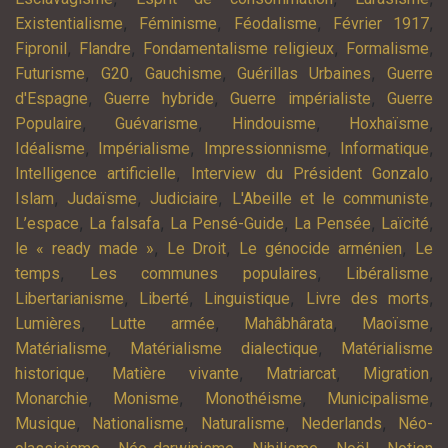
,
,
,
,
Existentialisme
Féminisme
Féodalisme
Février 1917
,
,
,
,
Fipronil
Flandre
Fondamentalisme religieux
Formalisme
,
,
,
,
Futurisme
G20
Gauchisme
Guérillas Urbaines
Guerre
,
,
,
d'Espagne
Guerre hybride
Guerre impérialiste
Guerre
,
,
,
,
Populaire
Guévarisme
Hindouisme
Hoxhaïsme
,
,
,
,
Idéalisme
Impérialisme
Impressionnisme
Informatique
,
,
Intelligence artificielle
Interview du Président Gonzalo
,
,
,
,
Islam
Judaïsme
Judiciaire
L'Abeille et le communiste
,
,
,
,
,
L’espace
La falsafa
La Pensé-Guide
La Pensée
Laïcité
,
,
,
le « ready made »
Le Droit
Le génocide arménien
Le
,
,
,
temps
Les communes populaires
Libéralisme
,
,
,
,
Libertarianisme
Liberté
Linguistique
Livre des morts
,
,
,
,
Lumières
Lutte armée
Mahâbhârata
Maoïsme
,
,
Matérialisme
Matérialisme dialectique
Matérialisme
,
,
,
,
historique
Matière vivante
Matriarcat
Migration
,
,
,
,
Monarchie
Monisme
Monothéisme
Municipalisme
,
,
,
,
Musique
Nationalisme
Naturalisme
Nederlands
Néo-
,
,
,
,