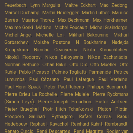
,
,
,
,
Feuerbach
Lynn Margulis
Maître Eckhart
Mao Zedong
,
,
,
Marcel Duchamp
Martin Heidegger
Martin Luther
Maurice
,
,
,
,
Barrès
Maurice Thorez
Max Beckmann
Max Horkheimer
,
,
,
,
Maxime Gorki
Médine
Michel Foucault
Michel Graindorge
,
,
,
Michel-Ange
Michelle Loi
Mikhaïl Bakounine
Mikhaïl
,
,
,
Gorbatchev
Moishe Postone
N. Boukharine
Nadejda
,
,
,
Kroupskaïa
Nicolae Ceaușescu
Nikita Khrouchtchev
,
,
,
Nikolaï Fiodorov
Nikos Béloyannis
Níkos Zachariádis
,
,
,
,
Norman Béthune
Orhan Bakir
Otto Dix
Otto Mueller
Otto
,
,
,
,
Rühle
Pablo Picasso
Palmiro Togliatti
Parménide
Patrice
,
,
,
,
Lumumba
Paul Cézanne
Paul Lafargue
Paul Verlaine
,
,
,
Paul-Henri Spaak
Peter Paul Rubens
Philippe Buonarroti
,
,
Pierre Drieu La Rochelle
Pierre Mulele
Pierre Ryckmans
,
,
,
(Simon Leys)
Pierre-Joseph Proudhon
Pieter Aertsen
,
,
,
,
Pieter Brueghel
Piotr Ilitch Tchaïkovski
Platon
Plotin
,
,
,
Prospero Gallinari
Pythagore
Rafael Correa
Raoul
,
,
,
,
,
Hedebouw
Raphaël
Ravachol
Reinhard Kühnl
Rembrandt
,
,
,
Renato Curcio
René Descartes
René Magritte
Rogier van