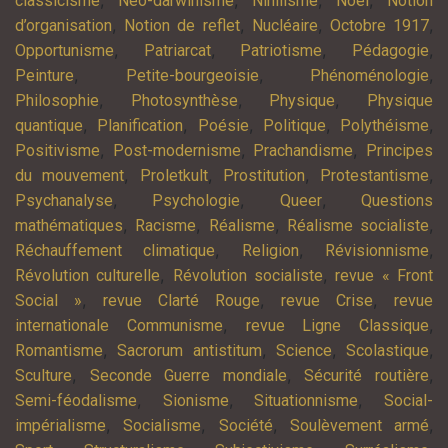
classicisme
Néo-darwinisme
Nihilisme
Noël
Notion
,
,
,
,
d’organisation
Notion de reflet
Nucléaire
Octobre 1917
,
,
,
,
Opportunisme
Patriarcat
Patriotisme
Pédagogie
,
,
,
Peinture
Petite-bourgeoisie
Phénoménologie
,
,
,
Philosophie
Photosynthèse
Physique
Physique
,
,
,
,
,
quantique
Planification
Poésie
Politique
Polythéisme
,
,
,
Positivisme
Post-modernisme
Prachandisme
Principes
,
,
,
,
du mouvement
Proletkult
Prostitution
Protestantisme
,
,
,
Psychanalyse
Psychologie
Queer
Questions
,
,
,
,
mathématiques
Racisme
Réalisme
Réalisme socialiste
,
,
,
Réchauffement climatique
Religion
Révisionnisme
,
,
Révolution culturelle
Révolution socialiste
revue « Front
,
,
,
Social »
revue Clarté Rouge
revue Crise
revue
,
,
internationale Communisme
revue Ligne Classique
,
,
,
,
Romantisme
Sacrorum antistitum
Science
Scolastique
,
,
,
Sculture
Seconde Guerre mondiale
Sécurité routière
,
,
,
Semi-féodalisme
Sionisme
Situationnisme
Social-
,
,
,
,
impérialisme
Socialisme
Société
Soulèvement armé