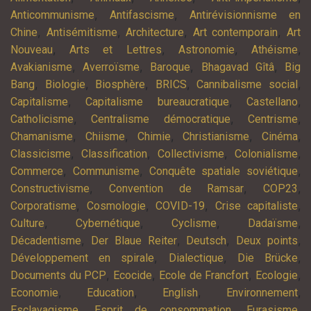
,
,
Anticommunisme
Antifascisme
Antirévisionnisme en
,
,
,
,
Chine
Antisémitisme
Architecture
Art contemporain
Art
,
,
,
,
Nouveau
Arts et Lettres
Astronomie
Athéisme
,
,
,
,
Avakianisme
Averroïsme
Baroque
Bhagavad Gîtâ
Big
,
,
,
,
,
Bang
Biologie
Biosphère
BRICS
Cannibalisme social
,
,
,
Capitalisme
Capitalisme bureaucratique
Castellano
,
,
,
Catholicisme
Centralisme démocratique
Centrisme
,
,
,
,
,
Chamanisme
Chiisme
Chimie
Christianisme
Cinéma
,
,
,
,
Classicisme
Classification
Collectivisme
Colonialisme
,
,
,
Commerce
Communisme
Conquête spatiale soviétique
,
,
,
Constructivisme
Convention de Ramsar
COP23
,
,
,
,
Corporatisme
Cosmologie
COVID-19
Crise capitaliste
,
,
,
,
Culture
Cybernétique
Cyclisme
Dadaïsme
,
,
,
,
Décadentisme
Der Blaue Reiter
Deutsch
Deux points
,
,
,
Développement en spirale
Dialectique
Die Brücke
,
,
,
,
Documents du PCP
Ecocide
Ecole de Francfort
Ecologie
,
,
,
,
Economie
Education
English
Environnement
,
,
,
Esclavagisme
Esprit de consommation
Eurasisme