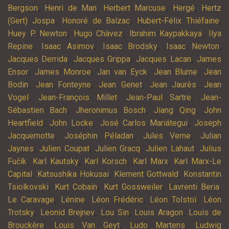
,
,
,
,
Bergson
Henri de Man
Herbert Marcuse
Hergé
Hertz
,
,
,
(Gert) Jospa
Honoré de Balzac
Hubert-Félix Thiéfaine
,
,
,
Huey P. Newton
Hugo Chàvez
Ibrahim Kaypakkaya
Ilya
,
,
,
,
Repine
Isaac Asimov
Isaac Brodsky
Isaac Newton
,
,
,
Jacques Derrida
Jacques Grippa
Jacques Lacan
James
,
,
,
,
Ensor
James Monroe
Jan van Eyck
Jean Blume
Jean
,
,
,
,
Bodin
Jean Fonteyne
Jean Genet
Jean Jaurès
Jean
,
,
,
Vogel
Jean-François Millet
Jean-Paul Sartre
Jean-
,
,
,
Sébastien Bach
Jheronimus Bosch
Jiang Qing
John
,
,
,
Heartfield
John Locke
José Carlos Mariátegui
Joseph
,
,
,
Jacquemotte
Joséphin Péladan
Jules Verne
Julian
,
,
,
,
Jaynes
Julien Coupat
Julien Gracq
Julien Lahaut
Julius
,
,
,
,
Fučík
Karl Kautsky
Karl Korsch
Karl Marx
Karl Marx-Le
,
,
,
Capital
Katsushika Hokusai
Klement Gottwald
Konstantin
,
,
,
,
Tsiolkovski
Kurt Cobain
Kurt Gossweiler
Lavrenti Beria
,
,
,
,
Le Caravage
Lénine
Léon Frédéric
Léon Tolstoï
Léon
,
,
,
,
Trotsky
Leonid Brejnev
Lou Sin
Louis Aragon
Louis de
,
,
,
Brouckère
Louis Van Geyt
Ludo Martens
Ludwig