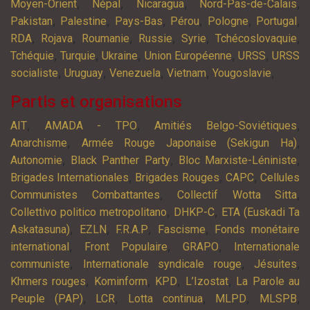
,
,
,
,
Moyen-Orient
Népal
Nicaragua
Nord-Pas-de-Calais
,
,
,
,
,
,
Pakistan
Palestine
Pays-Bas
Pérou
Pologne
Portugal
,
,
,
,
,
,
RDA
Rojava
Roumanie
Russie
Syrie
Tchécoslovaquie
,
,
,
,
,
Tchéquie
Turquie
Ukraine
Union Européenne
URSS
URSS
,
,
,
,
,
socialiste
Uruguay
Venezuela
Vietnam
Yougoslavie
Partis et organisations
,
,
,
AIT
AMADA - TPO
Amitiés Belgo-Soviétiques
,
,
Anarchisme
Armée Rouge Japonaise (Sekigun Ha)
,
,
,
Autonomie
Black Panther Party
Bloc Marxiste-Léniniste
,
,
,
Brigades Internationales
Brigades Rouges
CAPC
Cellules
,
,
Communistes Combattantes
Collectif Wotta Sitta
,
,
Collettivo politico metropolitano
DHKP-C
ETA (Euskadi Ta
,
,
,
,
Askatasuna)
EZLN
F.R.A.P
Fascisme
Fonds monétaire
,
,
,
international
Front Populaire
GRAPO
Internationale
,
,
,
communiste
Internationale syndicale rouge
Jésuites
,
,
,
,
Khmers rouges
Kominform
KPD
L’Izostat
La Parole au
,
,
,
,
,
Peuple (PAP)
LCR
Lotta continua
MLPD
MLSPB