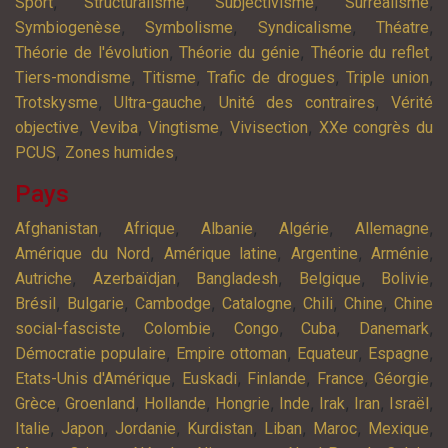
,
,
,
,
Sport
Structuralisme
Subjectivisme
Surréalisme
,
,
,
,
Symbiogenèse
Symbolisme
Syndicalisme
Théatre
,
,
,
Théorie de l'évolution
Théorie du génie
Théorie du reflet
,
,
,
,
Tiers-mondisme
Titisme
Trafic de drogues
Triple union
,
,
,
Trotskysme
Ultra-gauche
Unité des contraires
Vérité
,
,
,
,
objective
Veviba
Vingtisme
Vivisection
XXe congrès du
,
,
PCUS
Zones humides
Pays
,
,
,
,
,
Afghanistan
Afrique
Albanie
Algérie
Allemagne
,
,
,
,
Amérique du Nord
Amérique latine
Argentine
Arménie
,
,
,
,
,
Autriche
Azerbaïdjan
Bangladesh
Belgique
Bolivie
,
,
,
,
,
,
Brésil
Bulgarie
Cambodge
Catalogne
Chili
Chine
Chine
,
,
,
,
,
social-fasciste
Colombie
Congo
Cuba
Danemark
,
,
,
,
Démocratie populaire
Empire ottoman
Equateur
Espagne
,
,
,
,
,
Etats-Unis d'Amérique
Euskadi
Finlande
France
Géorgie
,
,
,
,
,
,
,
,
Grèce
Groenland
Hollande
Hongrie
Inde
Irak
Iran
Israël
,
,
,
,
,
,
,
Italie
Japon
Jordanie
Kurdistan
Liban
Maroc
Mexique