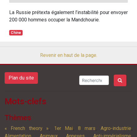
La Russie prétexta également l’instabilité pour envoyer
200 000 hommes occuper la Mandchourie.
Chine
Revenir en haut de la page.
Plan du site
Mots-clefs
Thèmes
,
,
,
,
« French theory »
1er Mai
8 mars
Agro-industrie
,
,
,
,
Alimentation
Animaux
Annexes
Anti-impérialisme