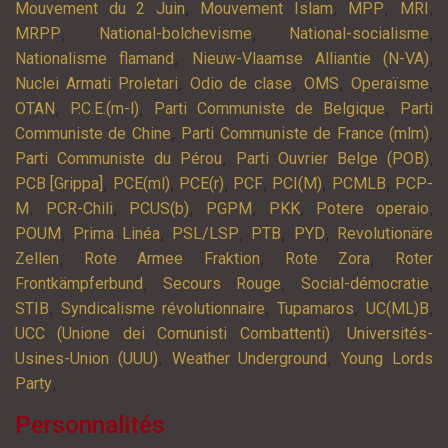
,
,
,
,
Mouvement du 2 Juin
Mouvement Islam
MPP
MRI
,
,
,
MRPP
National-bolchevisme
National-socialisme
,
,
Nationalisme flamand
Nieuw-Vlaamse Alliantie (N-VA)
,
,
,
,
Nuclei Armati Proletari
Odio de clase
OMS
Operaïsme
,
,
,
OTAN
P.C.E.(m-l)
Parti Communiste de Belgique
Parti
,
,
Communiste de Chine
Parti Communiste de France (mlm)
,
,
Parti Communiste du Pérou
Parti Ouvrier Belge (POB)
,
,
,
,
,
,
PCB [Grippa]
PCE(ml)
PCE(r)
PCF
PCI(M)
PCMLB
PCP-
,
,
,
,
,
,
M
PCR-Chili
PCUS(b)
PGPM
PKK
Potere operaio
,
,
,
,
,
POUM
Prima Linéa
PSL/LSP
PTB
PYD
Revolutionäre
,
,
,
Zellen
Rote Armee Fraktion
Rote Zora
Roter
,
,
,
Frontkämpferbund
Secours Rouge
Social-démocratie
,
,
,
,
STIB
Syndicalisme révolutionnaire
Tupamaros
UC(ML)B
,
UCC (Unione dei Comunisti Combattenti)
Universités-
,
,
Usines-Union (UUU)
Weather Underground
Young Lords
,
Party
Personnalités