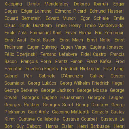
,
,
,
Xiaoping
Dimitri Mendeleïev
Dolores Ibarruri
Edgar
,
,
,
,
Degas
Edgar Lalmand
Edmond Picard
Edmund Husserl
,
,
,
Eduard Bernstein
Edvard Munch
Egon Schiele
Emile
,
,
,
,
Claus
Emile Durkheim
Emile Henry
Emile Vandervelde
,
,
,
,
Emile Zola
Emmanuel Kant
Enver Hoxha
Eric Zemmour
,
,
,
,
Ernst Aust
Ernst Busch
Ernst Mach
Ernst Nolte
Ernst
,
,
,
,
Thälmann
Eugen Dühring
Eugen Varga
Eugène Ionesco
,
,
,
Félix Dzerjinski
Fernand Lefebvre
Fidel Castro
Francis
,
,
,
,
Bacon
François Perin
Frantz Fanon
Franz Kafka
Fred
,
,
,
,
Hampton
Friedrich Engels
Friedrich Nietzsche
Fritz Lang
,
,
,
Gabriel Péri
Gabriele D'Annunzio
Galilée
Gaston
,
,
,
Soumialot
Georg Lukács
Georg Wilhelm Friedrich Hegel
,
,
,
George Berkeley
George Jackson
George Mosse
George
,
,
,
Orwell
Georges Eugène Haussmann
Georges Laugée
,
,
,
Georges Politzer
Georges Sorel
Georgi Dimitrov
Georgi
,
,
,
,
Plekhanov
Gerd Arntz
Giacomo Matteotti
Gonzalo
Gustav
,
,
,
Klimt
Gustave Caillebotte
Gustave Courbet
Gustave Le
,
,
,
,
Bon
Guy Debord
Hanns Eisler
Henri Barbusse
Henri