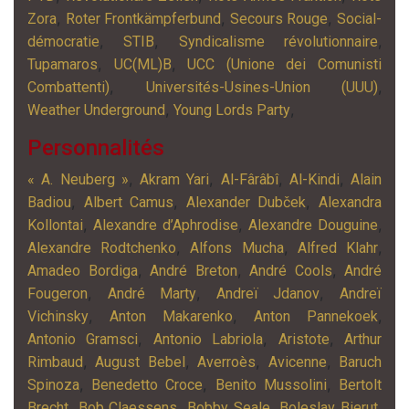
,
,
,
Zora
Roter Frontkämpferbund
Secours Rouge
Social-
,
,
,
démocratie
STIB
Syndicalisme révolutionnaire
,
,
Tupamaros
UC(ML)B
UCC (Unione dei Comunisti
,
,
Combattenti)
Universités-Usines-Union (UUU)
,
,
Weather Underground
Young Lords Party
Personnalités
,
,
,
,
« A. Neuberg »
Akram Yari
Al-Fârâbî
Al-Kindi
Alain
,
,
,
Badiou
Albert Camus
Alexander Dubček
Alexandra
,
,
,
Kollontai
Alexandre d’Aphrodise
Alexandre Douguine
,
,
,
Alexandre Rodtchenko
Alfons Mucha
Alfred Klahr
,
,
,
Amadeo Bordiga
André Breton
André Cools
André
,
,
,
Fougeron
André Marty
Andreï Jdanov
Andreï
,
,
,
Vichinsky
Anton Makarenko
Anton Pannekoek
,
,
,
Antonio Gramsci
Antonio Labriola
Aristote
Arthur
,
,
,
,
Rimbaud
August Bebel
Averroès
Avicenne
Baruch
,
,
,
Spinoza
Benedetto Croce
Benito Mussolini
Bertolt
,
,
,
,
Brecht
Bob Claessens
Bobby Seale
Boleslav Bierut