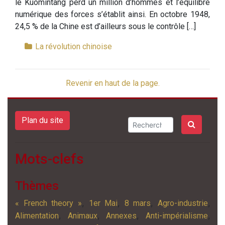
le Kuomintang perd un million d’hommes et l’équilibre
numérique des forces s’établit ainsi. En octobre 1948,
24,5 % de la Chine est d’ailleurs sous le contrôle […]
La révolution chinoise
Revenir en haut de la page.
Plan du site
Mots-clefs
Thèmes
,
,
,
,
« French theory »
1er Mai
8 mars
Agro-industrie
,
,
,
,
Alimentation
Animaux
Annexes
Anti-impérialisme