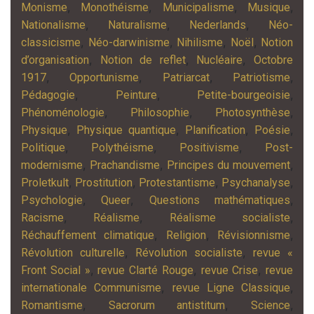
,
,
,
,
Monisme
Monothéisme
Municipalisme
Musique
,
,
,
Nationalisme
Naturalisme
Nederlands
Néo-
,
,
,
,
classicisme
Néo-darwinisme
Nihilisme
Noël
Notion
,
,
,
d’organisation
Notion de reflet
Nucléaire
Octobre
,
,
,
,
1917
Opportunisme
Patriarcat
Patriotisme
,
,
,
Pédagogie
Peinture
Petite-bourgeoisie
,
,
,
Phénoménologie
Philosophie
Photosynthèse
,
,
,
,
Physique
Physique quantique
Planification
Poésie
,
,
,
Politique
Polythéisme
Positivisme
Post-
,
,
,
modernisme
Prachandisme
Principes du mouvement
,
,
,
,
Proletkult
Prostitution
Protestantisme
Psychanalyse
,
,
,
Psychologie
Queer
Questions mathématiques
,
,
,
Racisme
Réalisme
Réalisme socialiste
,
,
,
Réchauffement climatique
Religion
Révisionnisme
,
,
Révolution culturelle
Révolution socialiste
revue «
,
,
,
Front Social »
revue Clarté Rouge
revue Crise
revue
,
,
internationale Communisme
revue Ligne Classique
,
,
,
Romantisme
Sacrorum antistitum
Science