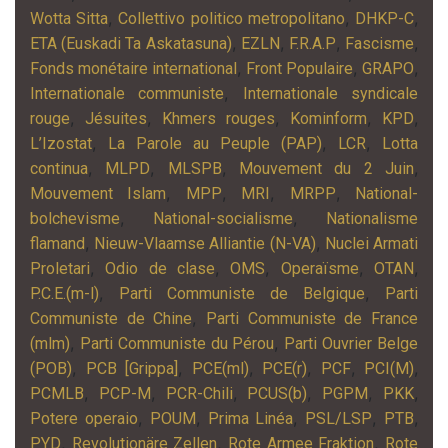
,
,
,
Wotta Sitta
Collettivo politico metropolitano
DHKP-C
,
,
,
,
ETA (Euskadi Ta Askatasuna)
EZLN
F.R.A.P
Fascisme
,
,
,
Fonds monétaire international
Front Populaire
GRAPO
,
Internationale communiste
Internationale syndicale
,
,
,
,
,
rouge
Jésuites
Khmers rouges
Kominform
KPD
,
,
,
L’Izostat
La Parole au Peuple (PAP)
LCR
Lotta
,
,
,
,
continua
MLPD
MLSPB
Mouvement du 2 Juin
,
,
,
,
Mouvement Islam
MPP
MRI
MRPP
National-
,
,
bolchevisme
National-socialisme
Nationalisme
,
,
flamand
Nieuw-Vlaamse Alliantie (N-VA)
Nuclei Armati
,
,
,
,
,
Proletari
Odio de clase
OMS
Operaïsme
OTAN
,
,
P.C.E.(m-l)
Parti Communiste de Belgique
Parti
,
Communiste de Chine
Parti Communiste de France
,
,
(mlm)
Parti Communiste du Pérou
Parti Ouvrier Belge
,
,
,
,
,
,
(POB)
PCB [Grippa]
PCE(ml)
PCE(r)
PCF
PCI(M)
,
,
,
,
,
,
PCMLB
PCP-M
PCR-Chili
PCUS(b)
PGPM
PKK
,
,
,
,
,
Potere operaio
POUM
Prima Linéa
PSL/LSP
PTB
,
,
,
PYD
Revolutionäre Zellen
Rote Armee Fraktion
Rote