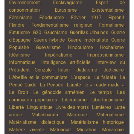
,
,
Environnement
Esclavagisme
Esprit de
,
,
,
consommation
Eurasisme
Existentialisme
,
,
,
,
Féminisme
Féodalisme
Février 1917
Fipronil
,
,
,
Flandre
Fondamentalisme religieux
Formalisme
,
,
,
,
Futurisme
G20
Gauchisme
Guérillas Urbaines
Guerre
,
,
,
d'Espagne
Guerre hybride
Guerre impérialiste
Guerre
,
,
,
,
Populaire
Guévarisme
Hindouisme
Hoxhaïsme
,
,
,
Idéalisme
Impérialisme
Impressionnisme
,
,
Informatique
Intelligence artificielle
Interview du
,
,
,
,
Président Gonzalo
Islam
Judaïsme
Judiciaire
,
,
,
L'Abeille et le communiste
L’espace
La falsafa
La
,
,
,
,
Pensé-Guide
La Pensée
Laïcité
le « ready made »
,
,
,
Le Droit
Le génocide arménien
Le temps
Les
,
,
,
communes populaires
Libéralisme
Libertarianisme
,
,
,
,
Liberté
Linguistique
Livre des morts
Lumières
Lutte
,
,
,
,
armée
Mahâbhârata
Maoïsme
Matérialisme
,
,
Matérialisme dialectique
Matérialisme historique
,
,
,
,
Matière vivante
Matriarcat
Migration
Monarchie