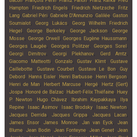
,
,
,
,
Bacon
François Perin
Frantz Fanon
Franz Kafka
Fred
,
,
,
Hampton
Friedrich Engels
Friedrich Nietzsche
Fritz
,
,
,
,
Lang
Gabriel Péri
Gabriele D'Annunzio
Galilée
Gaston
,
,
Soumialot
Georg Lukács
Georg Wilhelm Friedrich
,
,
,
Hegel
George Berkeley
George Jackson
George
,
,
,
Mosse
George Orwell
Georges Eugène Haussmann
,
,
,
Georges Laugée
Georges Politzer
Georges Sorel
,
,
,
Georgi Dimitrov
Georgi Plekhanov
Gerd Arntz
,
,
,
Giacomo Matteotti
Gonzalo
Gustav Klimt
Gustave
,
,
,
Caillebotte
Gustave Courbet
Gustave Le Bon
Guy
,
,
,
,
Debord
Hanns Eisler
Henri Barbusse
Henri Bergson
,
,
,
Henri de Man
Herbert Marcuse
Hergé
Hertz (Gert)
,
,
,
Jospa
Honoré de Balzac
Hubert-Félix Thiéfaine
Huey
,
,
,
P. Newton
Hugo Chàvez
Ibrahim Kaypakkaya
Ilya
,
,
,
,
Repine
Isaac Asimov
Isaac Brodsky
Isaac Newton
,
,
,
Jacques Derrida
Jacques Grippa
Jacques Lacan
,
,
,
James Ensor
James Monroe
Jan van Eyck
Jean
,
,
,
,
Blume
Jean Bodin
Jean Fonteyne
Jean Genet
Jean