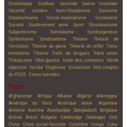
,
,
,
Scolastique
Sculture
Seconde Guerre mondiale
,
,
,
Sécurité routière
Semi-féodalisme
Sionisme
,
,
,
Situationnisme
Social-impérialisme
Socialisme
,
,
,
,
Société
Soulèvement armé
Sport
Structuralisme
,
,
,
Subjectivisme
Surréalisme
Symbiogenèse
,
,
,
Symbolisme
Syndicalisme
Théatre
Théorie de
,
,
,
l'évolution
Théorie du génie
Théorie du reflet
Tiers-
,
,
,
,
mondisme
Titisme
Trafic de drogues
Triple union
,
,
,
Trotskysme
Ultra-gauche
Unité des contraires
Vérité
,
,
,
,
objective
Veviba
Vingtisme
Vivisection
XXe congrès
,
,
du PCUS
Zones humides
Pays
,
,
,
,
,
Afghanistan
Afrique
Albanie
Algérie
Allemagne
,
,
,
Amérique du Nord
Amérique latine
Argentine
,
,
,
,
,
Arménie
Autriche
Azerbaïdjan
Bangladesh
Belgique
,
,
,
,
,
,
Bolivie
Brésil
Bulgarie
Cambodge
Catalogne
Chili
,
,
,
,
,
Chine
Chine social-fasciste
Colombie
Congo
Cuba