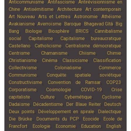
,
,
Anticommunisme
Antifascisme
Antirévisionnisme en
,
,
,
,
Chine
Antisémitisme
Architecture
Art contemporain
,
,
,
,
Art Nouveau
Arts et Lettres
Astronomie
Athéisme
,
,
,
,
Avakianisme
Averroïsme
Baroque
Bhagavad Gîtâ
Big
,
,
,
,
Bang
Biologie
Biosphère
BRICS
Cannibalisme
,
,
,
social
Capitalisme
Capitalisme bureaucratique
,
,
,
Castellano
Catholicisme
Centralisme démocratique
,
,
,
,
Centrisme
Chamanisme
Chiisme
Chimie
,
,
,
,
Christianisme
Cinéma
Classicisme
Classification
,
,
,
Collectivisme
Colonialisme
Commerce
,
,
Communisme
Conquête spatiale soviétique
,
,
,
Constructivisme
Convention de Ramsar
COP23
,
,
,
Corporatisme
Cosmologie
COVID-19
Crise
,
,
,
,
capitaliste
Culture
Cybernétique
Cyclisme
,
,
,
,
Dadaïsme
Décadentisme
Der Blaue Reiter
Deutsch
,
,
,
Deux points
Développement en spirale
Dialectique
,
,
,
Die Brücke
Documents du PCP
Ecocide
Ecole de
,
,
,
,
,
Francfort
Ecologie
Economie
Education
English