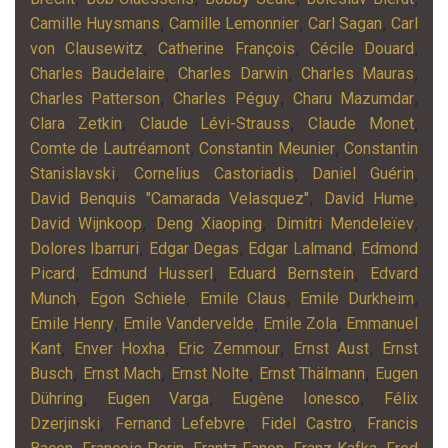
,
,
,
Camille Huysmans
Camille Lemonnier
Carl Sagan
Carl
,
,
,
von Clausewitz
Catherine François
Cécile Douard
,
,
,
Charles Baudelaire
Charles Darwin
Charles Mauras
,
,
,
Charles Patterson
Charles Péguy
Charu Mazumdar
,
,
,
Clara Zetkin
Claude Lévi-Strauss
Claude Monet
,
,
Comte de Lautréamont
Constantin Meunier
Constantin
,
,
,
Stanislavski
Cornelius Castoriadis
Daniel Guérin
,
,
David Benquis "Camarada Velasquez"
David Hume
,
,
,
David Wijnkoop
Deng Xiaoping
Dimitri Mendeleïev
,
,
,
Dolores Ibarruri
Edgar Degas
Edgar Lalmand
Edmond
,
,
,
Picard
Edmund Husserl
Eduard Bernstein
Edvard
,
,
,
,
Munch
Egon Schiele
Emile Claus
Emile Durkheim
,
,
,
Emile Henry
Emile Vandervelde
Emile Zola
Emmanuel
,
,
,
,
Kant
Enver Hoxha
Eric Zemmour
Ernst Aust
Ernst
,
,
,
,
Busch
Ernst Mach
Ernst Nolte
Ernst Thälmann
Eugen
,
,
,
Dühring
Eugen Varga
Eugène Ionesco
Félix
,
,
,
Dzerjinski
Fernand Lefebvre
Fidel Castro
Francis