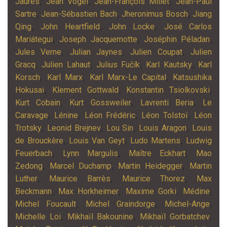
,
,
,
Jaurès
Jean Vogel
Jean-François Millet
Jean-Paul
,
,
,
Sartre
Jean-Sébastien Bach
Jheronimus Bosch
Jiang
,
,
,
Qing
John Heartfield
John Locke
José Carlos
,
,
,
Mariátegui
Joseph Jacquemotte
Joséphin Péladan
,
,
,
Jules Verne
Julian Jaynes
Julien Coupat
Julien
,
,
,
,
Gracq
Julien Lahaut
Julius Fučík
Karl Kautsky
Karl
,
,
,
Korsch
Karl Marx
Karl Marx-Le Capital
Katsushika
,
,
,
Hokusai
Klement Gottwald
Konstantin Tsiolkovski
,
,
,
Kurt Cobain
Kurt Gossweiler
Lavrenti Beria
Le
,
,
,
,
Caravage
Lénine
Léon Frédéric
Léon Tolstoï
Léon
,
,
,
,
Trotsky
Leonid Brejnev
Lou Sin
Louis Aragon
Louis
,
,
,
de Brouckère
Louis Van Geyt
Ludo Martens
Ludwig
,
,
,
Feuerbach
Lynn Margulis
Maître Eckhart
Mao
,
,
,
Zedong
Marcel Duchamp
Martin Heidegger
Martin
,
,
,
Luther
Maurice Barrès
Maurice Thorez
Max
,
,
,
,
Beckmann
Max Horkheimer
Maxime Gorki
Médine
,
,
,
Michel Foucault
Michel Graindorge
Michel-Ange
,
,
,
Michelle Loi
Mikhaïl Bakounine
Mikhaïl Gorbatchev