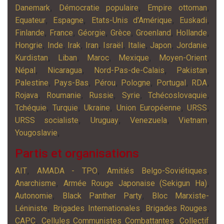
,
,
,
Danemark
Démocratie populaire
Empire ottoman
,
,
,
,
Equateur
Espagne
Etats-Unis d'Amérique
Euskadi
,
,
,
,
,
,
Finlande
France
Géorgie
Grèce
Groenland
Hollande
,
,
,
,
,
,
,
,
Hongrie
Inde
Irak
Iran
Israël
Italie
Japon
Jordanie
,
,
,
,
,
Kurdistan
Liban
Maroc
Mexique
Moyen-Orient
,
,
,
,
Népal
Nicaragua
Nord-Pas-de-Calais
Pakistan
,
,
,
,
,
,
Palestine
Pays-Bas
Pérou
Pologne
Portugal
RDA
,
,
,
,
,
Rojava
Roumanie
Russie
Syrie
Tchécoslovaquie
,
,
,
,
,
Tchéquie
Turquie
Ukraine
Union Européenne
URSS
,
,
,
,
URSS socialiste
Uruguay
Venezuela
Vietnam
,
Yougoslavie
Partis et organisations
,
,
,
AIT
AMADA - TPO
Amitiés Belgo-Soviétiques
,
,
Anarchisme
Armée Rouge Japonaise (Sekigun Ha)
,
,
Autonomie
Black Panther Party
Bloc Marxiste-
,
,
,
Léniniste
Brigades Internationales
Brigades Rouges
,
,
CAPC
Cellules Communistes Combattantes
Collectif