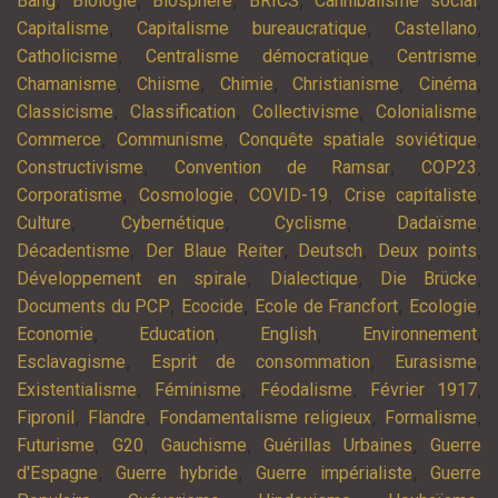
Bang
Biologie
Biosphère
BRICS
Cannibalisme social
,
,
,
Capitalisme
Capitalisme bureaucratique
Castellano
,
,
,
Catholicisme
Centralisme démocratique
Centrisme
,
,
,
,
,
Chamanisme
Chiisme
Chimie
Christianisme
Cinéma
,
,
,
,
Classicisme
Classification
Collectivisme
Colonialisme
,
,
,
Commerce
Communisme
Conquête spatiale soviétique
,
,
,
Constructivisme
Convention de Ramsar
COP23
,
,
,
,
Corporatisme
Cosmologie
COVID-19
Crise capitaliste
,
,
,
,
Culture
Cybernétique
Cyclisme
Dadaïsme
,
,
,
,
Décadentisme
Der Blaue Reiter
Deutsch
Deux points
,
,
,
Développement en spirale
Dialectique
Die Brücke
,
,
,
,
Documents du PCP
Ecocide
Ecole de Francfort
Ecologie
,
,
,
,
Economie
Education
English
Environnement
,
,
,
Esclavagisme
Esprit de consommation
Eurasisme
,
,
,
,
Existentialisme
Féminisme
Féodalisme
Février 1917
,
,
,
,
Fipronil
Flandre
Fondamentalisme religieux
Formalisme
,
,
,
,
Futurisme
G20
Gauchisme
Guérillas Urbaines
Guerre
,
,
,
d'Espagne
Guerre hybride
Guerre impérialiste
Guerre