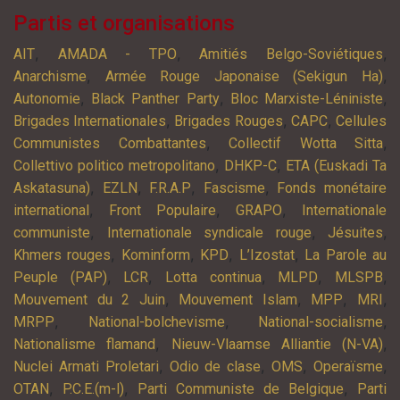
Partis et organisations
,
,
,
AIT
AMADA - TPO
Amitiés Belgo-Soviétiques
,
,
Anarchisme
Armée Rouge Japonaise (Sekigun Ha)
,
,
,
Autonomie
Black Panther Party
Bloc Marxiste-Léniniste
,
,
,
Brigades Internationales
Brigades Rouges
CAPC
Cellules
,
,
Communistes Combattantes
Collectif Wotta Sitta
,
,
Collettivo politico metropolitano
DHKP-C
ETA (Euskadi Ta
,
,
,
,
Askatasuna)
EZLN
F.R.A.P
Fascisme
Fonds monétaire
,
,
,
international
Front Populaire
GRAPO
Internationale
,
,
,
communiste
Internationale syndicale rouge
Jésuites
,
,
,
,
Khmers rouges
Kominform
KPD
L’Izostat
La Parole au
,
,
,
,
,
Peuple (PAP)
LCR
Lotta continua
MLPD
MLSPB
,
,
,
,
Mouvement du 2 Juin
Mouvement Islam
MPP
MRI
,
,
,
MRPP
National-bolchevisme
National-socialisme
,
,
Nationalisme flamand
Nieuw-Vlaamse Alliantie (N-VA)
,
,
,
,
Nuclei Armati Proletari
Odio de clase
OMS
Operaïsme
,
,
,
OTAN
P.C.E.(m-l)
Parti Communiste de Belgique
Parti