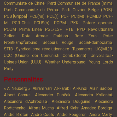
,
,
Communiste de Chine
Parti Communiste de France (mlm)
,
,
Parti Communiste du Pérou
Parti Ouvrier Belge (POB)
,
,
,
,
,
,
PCB [Grippa]
PCE(ml)
PCE(r)
PCF
PCI(M)
PCMLB
PCP-
,
,
,
,
,
,
M
PCR-Chili
PCUS(b)
PGPM
PKK
Potere operaio
,
,
,
,
,
POUM
Prima Linéa
PSL/LSP
PTB
PYD
Revolutionäre
,
,
,
Zellen
Rote Armee Fraktion
Rote Zora
Roter
,
,
,
Frontkämpferbund
Secours Rouge
Social-démocratie
,
,
,
,
STIB
Syndicalisme révolutionnaire
Tupamaros
UC(ML)B
,
UCC (Unione dei Comunisti Combattenti)
Universités-
,
,
Usines-Union (UUU)
Weather Underground
Young Lords
,
Party
Personnalités
,
,
,
,
,
« A. Neuberg »
Akram Yari
Al-Fârâbî
Al-Kindi
Alain Badiou
,
,
,
Albert Camus
Alexander Dubček
Alexandra Kollontai
,
,
Alexandre d’Aphrodise
Alexandre Douguine
Alexandre
,
,
,
,
Rodtchenko
Alfons Mucha
Alfred Klahr
Amadeo Bordiga
,
,
,
,
André Breton
André Cools
André Fougeron
André Marty