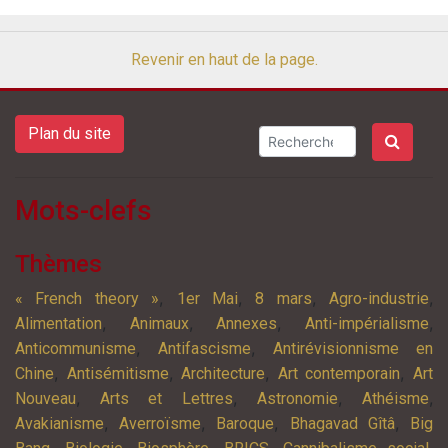
Revenir en haut de la page.
Plan du site
Mots-clefs
Thèmes
,
,
,
,
« French theory »
1er Mai
8 mars
Agro-industrie
,
,
,
,
Alimentation
Animaux
Annexes
Anti-impérialisme
,
,
Anticommunisme
Antifascisme
Antirévisionnisme en
,
,
,
,
Chine
Antisémitisme
Architecture
Art contemporain
Art
,
,
,
,
Nouveau
Arts et Lettres
Astronomie
Athéisme
,
,
,
,
Avakianisme
Averroïsme
Baroque
Bhagavad Gîtâ
Big
,
,
,
,
,