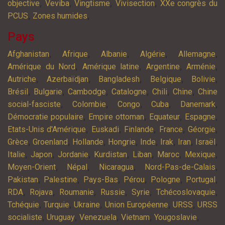
,
,
,
,
objective
Veviba
Vingtisme
Vivisection
XXe congrès du
,
,
PCUS
Zones humides
Pays
,
,
,
,
,
Afghanistan
Afrique
Albanie
Algérie
Allemagne
,
,
,
,
Amérique du Nord
Amérique latine
Argentine
Arménie
,
,
,
,
,
Autriche
Azerbaïdjan
Bangladesh
Belgique
Bolivie
,
,
,
,
,
,
Brésil
Bulgarie
Cambodge
Catalogne
Chili
Chine
Chine
,
,
,
,
,
social-fasciste
Colombie
Congo
Cuba
Danemark
,
,
,
,
Démocratie populaire
Empire ottoman
Equateur
Espagne
,
,
,
,
,
Etats-Unis d'Amérique
Euskadi
Finlande
France
Géorgie
,
,
,
,
,
,
,
,
Grèce
Groenland
Hollande
Hongrie
Inde
Irak
Iran
Israël
,
,
,
,
,
,
,
Italie
Japon
Jordanie
Kurdistan
Liban
Maroc
Mexique
,
,
,
,
Moyen-Orient
Népal
Nicaragua
Nord-Pas-de-Calais
,
,
,
,
,
,
Pakistan
Palestine
Pays-Bas
Pérou
Pologne
Portugal
,
,
,
,
,
,
RDA
Rojava
Roumanie
Russie
Syrie
Tchécoslovaquie
,
,
,
,
,
Tchéquie
Turquie
Ukraine
Union Européenne
URSS
URSS
,
,
,
,
,
socialiste
Uruguay
Venezuela
Vietnam
Yougoslavie