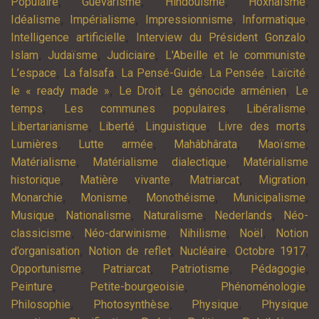
,
,
,
,
Populaire
Guévarisme
Hindouisme
Hoxhaïsme
,
,
,
,
Idéalisme
Impérialisme
Impressionnisme
Informatique
,
,
Intelligence artificielle
Interview du Président Gonzalo
,
,
,
,
Islam
Judaïsme
Judiciaire
L'Abeille et le communiste
,
,
,
,
,
L’espace
La falsafa
La Pensé-Guide
La Pensée
Laïcité
,
,
,
le « ready made »
Le Droit
Le génocide arménien
Le
,
,
,
temps
Les communes populaires
Libéralisme
,
,
,
,
Libertarianisme
Liberté
Linguistique
Livre des morts
,
,
,
,
Lumières
Lutte armée
Mahâbhârata
Maoïsme
,
,
Matérialisme
Matérialisme dialectique
Matérialisme
,
,
,
,
historique
Matière vivante
Matriarcat
Migration
,
,
,
,
Monarchie
Monisme
Monothéisme
Municipalisme
,
,
,
,
Musique
Nationalisme
Naturalisme
Nederlands
Néo-
,
,
,
,
classicisme
Néo-darwinisme
Nihilisme
Noël
Notion
,
,
,
,
d’organisation
Notion de reflet
Nucléaire
Octobre 1917
,
,
,
,
Opportunisme
Patriarcat
Patriotisme
Pédagogie
,
,
,
Peinture
Petite-bourgeoisie
Phénoménologie
,
,
,
Philosophie
Photosynthèse
Physique
Physique