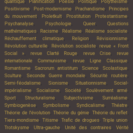
,
,
,
,
,
quantique
Planification
Poésie
Politique
Polythéisme
,
,
,
Positivisme
Post-modernisme
Prachandisme
Principes
,
,
,
,
du mouvement
Proletkult
Prostitution
Protestantisme
,
,
,
Psychanalyse
Psychologie
Queer
Questions
,
,
,
,
mathématiques
Racisme
Réalisme
Réalisme socialiste
,
,
,
Réchauffement climatique
Religion
Révisionnisme
,
,
Révolution culturelle
Révolution socialiste
revue « Front
,
,
,
Social »
revue Clarté Rouge
revue Crise
revue
,
,
internationale Communisme
revue Ligne Classique
,
,
,
,
Romantisme
Sacrorum antistitum
Science
Scolastique
,
,
,
Sculture
Seconde Guerre mondiale
Sécurité routière
,
,
,
Semi-féodalisme
Sionisme
Situationnisme
Social-
,
,
,
,
impérialisme
Socialisme
Société
Soulèvement armé
,
,
,
,
Sport
Structuralisme
Subjectivisme
Surréalisme
,
,
,
,
Symbiogenèse
Symbolisme
Syndicalisme
Théatre
,
,
,
Théorie de l'évolution
Théorie du génie
Théorie du reflet
,
,
,
,
Tiers-mondisme
Titisme
Trafic de drogues
Triple union
,
,
,
Trotskysme
Ultra-gauche
Unité des contraires
Vérité