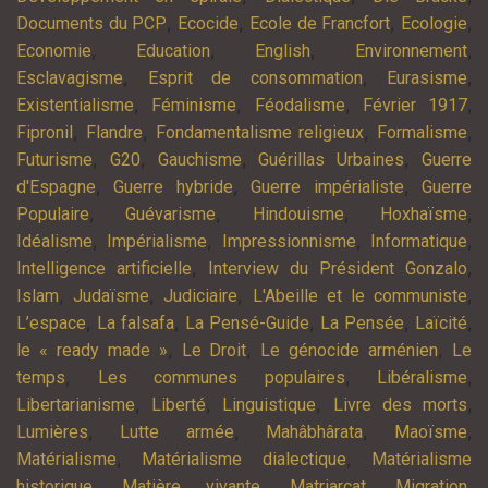
,
,
,
,
Documents du PCP
Ecocide
Ecole de Francfort
Ecologie
,
,
,
,
Economie
Education
English
Environnement
,
,
,
Esclavagisme
Esprit de consommation
Eurasisme
,
,
,
,
Existentialisme
Féminisme
Féodalisme
Février 1917
,
,
,
,
Fipronil
Flandre
Fondamentalisme religieux
Formalisme
,
,
,
,
Futurisme
G20
Gauchisme
Guérillas Urbaines
Guerre
,
,
,
d'Espagne
Guerre hybride
Guerre impérialiste
Guerre
,
,
,
,
Populaire
Guévarisme
Hindouisme
Hoxhaïsme
,
,
,
,
Idéalisme
Impérialisme
Impressionnisme
Informatique
,
,
Intelligence artificielle
Interview du Président Gonzalo
,
,
,
,
Islam
Judaïsme
Judiciaire
L'Abeille et le communiste
,
,
,
,
,
L’espace
La falsafa
La Pensé-Guide
La Pensée
Laïcité
,
,
,
le « ready made »
Le Droit
Le génocide arménien
Le
,
,
,
temps
Les communes populaires
Libéralisme
,
,
,
,
Libertarianisme
Liberté
Linguistique
Livre des morts
,
,
,
,
Lumières
Lutte armée
Mahâbhârata
Maoïsme
,
,
Matérialisme
Matérialisme dialectique
Matérialisme
,
,
,
,
historique
Matière vivante
Matriarcat
Migration