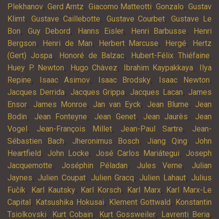
,
,
,
,
Plekhanov
Gerd Arntz
Giacomo Matteotti
Gonzalo
Gustav
,
,
,
Klimt
Gustave Caillebotte
Gustave Courbet
Gustave Le
,
,
,
,
Bon
Guy Debord
Hanns Eisler
Henri Barbusse
Henri
,
,
,
,
Bergson
Henri de Man
Herbert Marcuse
Hergé
Hertz
,
,
,
(Gert) Jospa
Honoré de Balzac
Hubert-Félix Thiéfaine
,
,
,
Huey P. Newton
Hugo Chàvez
Ibrahim Kaypakkaya
Ilya
,
,
,
,
Repine
Isaac Asimov
Isaac Brodsky
Isaac Newton
,
,
,
Jacques Derrida
Jacques Grippa
Jacques Lacan
James
,
,
,
,
Ensor
James Monroe
Jan van Eyck
Jean Blume
Jean
,
,
,
,
Bodin
Jean Fonteyne
Jean Genet
Jean Jaurès
Jean
,
,
,
Vogel
Jean-François Millet
Jean-Paul Sartre
Jean-
,
,
,
Sébastien Bach
Jheronimus Bosch
Jiang Qing
John
,
,
,
Heartfield
John Locke
José Carlos Mariátegui
Joseph
,
,
,
Jacquemotte
Joséphin Péladan
Jules Verne
Julian
,
,
,
,
Jaynes
Julien Coupat
Julien Gracq
Julien Lahaut
Julius
,
,
,
,
Fučík
Karl Kautsky
Karl Korsch
Karl Marx
Karl Marx-Le
,
,
,
Capital
Katsushika Hokusai
Klement Gottwald
Konstantin
,
,
,
,
Tsiolkovski
Kurt Cobain
Kurt Gossweiler
Lavrenti Beria