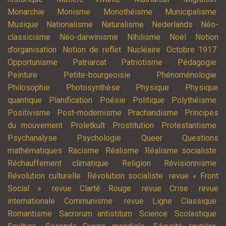
,
,
,
,
Monarchie
Monisme
Monothéisme
Municipalisme
,
,
,
,
Musique
Nationalisme
Naturalisme
Nederlands
Néo-
,
,
,
,
classicisme
Néo-darwinisme
Nihilisme
Noël
Notion
,
,
,
,
d’organisation
Notion de reflet
Nucléaire
Octobre 1917
,
,
,
,
Opportunisme
Patriarcat
Patriotisme
Pédagogie
,
,
,
Peinture
Petite-bourgeoisie
Phénoménologie
,
,
,
Philosophie
Photosynthèse
Physique
Physique
,
,
,
,
,
quantique
Planification
Poésie
Politique
Polythéisme
,
,
,
Positivisme
Post-modernisme
Prachandisme
Principes
,
,
,
,
du mouvement
Proletkult
Prostitution
Protestantisme
,
,
,
Psychanalyse
Psychologie
Queer
Questions
,
,
,
,
mathématiques
Racisme
Réalisme
Réalisme socialiste
,
,
,
Réchauffement climatique
Religion
Révisionnisme
,
,
Révolution culturelle
Révolution socialiste
revue « Front
,
,
,
Social »
revue Clarté Rouge
revue Crise
revue
,
,
internationale Communisme
revue Ligne Classique
,
,
,
,
Romantisme
Sacrorum antistitum
Science
Scolastique