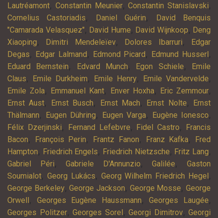
,
,
,
Lautréamont
Constantin Meunier
Constantin Stanislavski
,
,
Cornelius Castoriadis
Daniel Guérin
David Benquis
,
,
,
"Camarada Velasquez"
David Hume
David Wijnkoop
Deng
,
,
,
Xiaoping
Dimitri Mendeleïev
Dolores Ibarruri
Edgar
,
,
,
,
Degas
Edgar Lalmand
Edmond Picard
Edmund Husserl
,
,
,
Eduard Bernstein
Edvard Munch
Egon Schiele
Emile
,
,
,
,
Claus
Emile Durkheim
Emile Henry
Emile Vandervelde
,
,
,
,
Emile Zola
Emmanuel Kant
Enver Hoxha
Eric Zemmour
,
,
,
,
Ernst Aust
Ernst Busch
Ernst Mach
Ernst Nolte
Ernst
,
,
,
,
Thälmann
Eugen Dühring
Eugen Varga
Eugène Ionesco
,
,
,
Félix Dzerjinski
Fernand Lefebvre
Fidel Castro
Francis
,
,
,
,
Bacon
François Perin
Frantz Fanon
Franz Kafka
Fred
,
,
,
,
Hampton
Friedrich Engels
Friedrich Nietzsche
Fritz Lang
,
,
,
Gabriel Péri
Gabriele D'Annunzio
Galilée
Gaston
,
,
,
Soumialot
Georg Lukács
Georg Wilhelm Friedrich Hegel
,
,
,
George Berkeley
George Jackson
George Mosse
George
,
,
,
Orwell
Georges Eugène Haussmann
Georges Laugée
,
,
,
Georges Politzer
Georges Sorel
Georgi Dimitrov
Georgi