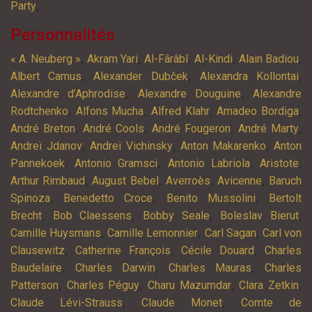
,
Party
Personnalités
,
,
,
,
,
« A. Neuberg »
Akram Yari
Al-Fârâbî
Al-Kindi
Alain Badiou
,
,
,
Albert Camus
Alexander Dubček
Alexandra Kollontai
,
,
Alexandre d’Aphrodise
Alexandre Douguine
Alexandre
,
,
,
,
Rodtchenko
Alfons Mucha
Alfred Klahr
Amadeo Bordiga
,
,
,
,
André Breton
André Cools
André Fougeron
André Marty
,
,
,
Andreï Jdanov
Andreï Vichinsky
Anton Makarenko
Anton
,
,
,
,
Pannekoek
Antonio Gramsci
Antonio Labriola
Aristote
,
,
,
,
Arthur Rimbaud
August Bebel
Averroès
Avicenne
Baruch
,
,
,
Spinoza
Benedetto Croce
Benito Mussolini
Bertolt
,
,
,
,
Brecht
Bob Claessens
Bobby Seale
Boleslav Bierut
,
,
,
Camille Huysmans
Camille Lemonnier
Carl Sagan
Carl von
,
,
,
Clausewitz
Catherine François
Cécile Douard
Charles
,
,
,
Baudelaire
Charles Darwin
Charles Mauras
Charles
,
,
,
,
Patterson
Charles Péguy
Charu Mazumdar
Clara Zetkin
,
,
Claude Lévi-Strauss
Claude Monet
Comte de