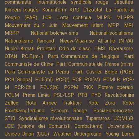
,
,
,
communiste
Internationale syndicale rouge
Jésuites
,
,
,
,
Khmers rouges
Kominform
KPD
L’Izostat
La Parole au
,
,
,
,
,
Peuple (PAP)
LCR
Lotta continua
MLPD
MLSPB
,
,
,
,
Mouvement du 2 Juin
Mouvement Islam
MPP
MRI
,
,
,
MRPP
National-bolchevisme
National-socialisme
,
,
Nationalisme flamand
Nieuw-Vlaamse Alliantie (N-VA)
,
,
,
,
Nuclei Armati Proletari
Odio de clase
OMS
Operaïsme
,
,
,
OTAN
P.C.E.(m-l)
Parti Communiste de Belgique
Parti
,
,
Communiste de Chine
Parti Communiste de France (mlm)
,
,
Parti Communiste du Pérou
Parti Ouvrier Belge (POB)
,
,
,
,
,
,
PCB [Grippa]
PCE(ml)
PCE(r)
PCF
PCI(M)
PCMLB
PCP-
,
,
,
,
,
,
M
PCR-Chili
PCUS(b)
PGPM
PKK
Potere operaio
,
,
,
,
,
POUM
Prima Linéa
PSL/LSP
PTB
PYD
Revolutionäre
,
,
,
Zellen
Rote Armee Fraktion
Rote Zora
Roter
,
,
,
Frontkämpferbund
Secours Rouge
Social-démocratie
,
,
,
,
STIB
Syndicalisme révolutionnaire
Tupamaros
UC(ML)B
,
UCC (Unione dei Comunisti Combattenti)
Universités-
,
,
Usines-Union (UUU)
Weather Underground
Young Lords