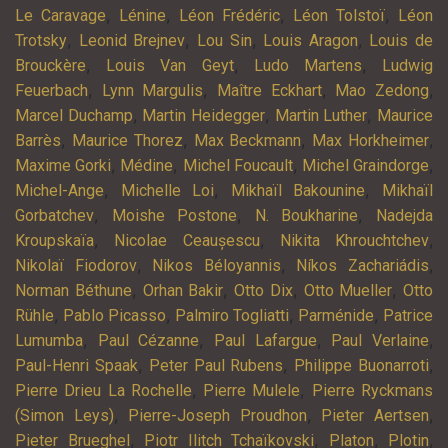
,
,
,
,
Le Caravage
Lénine
Léon Frédéric
Léon Tolstoï
Léon
,
,
,
,
Trotsky
Leonid Brejnev
Lou Sin
Louis Aragon
Louis de
,
,
,
Brouckère
Louis Van Geyt
Ludo Martens
Ludwig
,
,
,
,
Feuerbach
Lynn Margulis
Maître Eckhart
Mao Zedong
,
,
,
Marcel Duchamp
Martin Heidegger
Martin Luther
Maurice
,
,
,
,
Barrès
Maurice Thorez
Max Beckmann
Max Horkheimer
,
,
,
,
Maxime Gorki
Médine
Michel Foucault
Michel Graindorge
,
,
,
Michel-Ange
Michelle Loi
Mikhaïl Bakounine
Mikhaïl
,
,
,
Gorbatchev
Moishe Postone
N. Boukharine
Nadejda
,
,
,
Kroupskaïa
Nicolae Ceaușescu
Nikita Khrouchtchev
,
,
,
Nikolaï Fiodorov
Nikos Béloyannis
Níkos Zachariádis
,
,
,
,
Norman Béthune
Orhan Bakir
Otto Dix
Otto Mueller
Otto
,
,
,
,
Rühle
Pablo Picasso
Palmiro Togliatti
Parménide
Patrice
,
,
,
,
Lumumba
Paul Cézanne
Paul Lafargue
Paul Verlaine
,
,
,
Paul-Henri Spaak
Peter Paul Rubens
Philippe Buonarroti
,
,
Pierre Drieu La Rochelle
Pierre Mulele
Pierre Ryckmans
,
,
,
(Simon Leys)
Pierre-Joseph Proudhon
Pieter Aertsen
,
,
,
,
Pieter Brueghel
Piotr Ilitch Tchaïkovski
Platon
Plotin