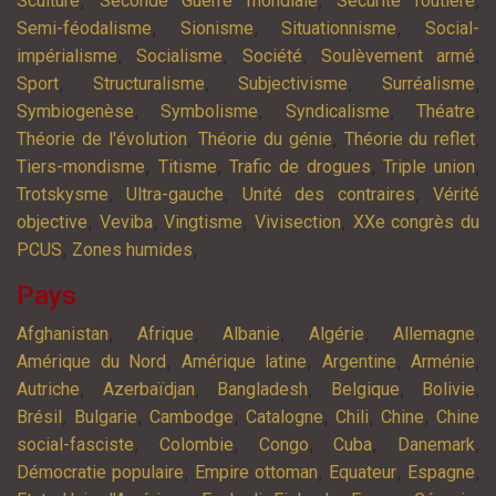
,
,
,
Sculture
Seconde Guerre mondiale
Sécurité routière
,
,
,
Semi-féodalisme
Sionisme
Situationnisme
Social-
,
,
,
,
impérialisme
Socialisme
Société
Soulèvement armé
,
,
,
,
Sport
Structuralisme
Subjectivisme
Surréalisme
,
,
,
,
Symbiogenèse
Symbolisme
Syndicalisme
Théatre
,
,
,
Théorie de l'évolution
Théorie du génie
Théorie du reflet
,
,
,
,
Tiers-mondisme
Titisme
Trafic de drogues
Triple union
,
,
,
Trotskysme
Ultra-gauche
Unité des contraires
Vérité
,
,
,
,
objective
Veviba
Vingtisme
Vivisection
XXe congrès du
,
,
PCUS
Zones humides
Pays
,
,
,
,
,
Afghanistan
Afrique
Albanie
Algérie
Allemagne
,
,
,
,
Amérique du Nord
Amérique latine
Argentine
Arménie
,
,
,
,
,
Autriche
Azerbaïdjan
Bangladesh
Belgique
Bolivie
,
,
,
,
,
,
Brésil
Bulgarie
Cambodge
Catalogne
Chili
Chine
Chine
,
,
,
,
,
social-fasciste
Colombie
Congo
Cuba
Danemark
,
,
,
,
Démocratie populaire
Empire ottoman
Equateur
Espagne