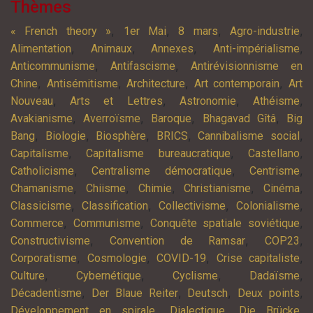
Thèmes
,
,
,
,
« French theory »
1er Mai
8 mars
Agro-industrie
,
,
,
,
Alimentation
Animaux
Annexes
Anti-impérialisme
,
,
Anticommunisme
Antifascisme
Antirévisionnisme en
,
,
,
,
Chine
Antisémitisme
Architecture
Art contemporain
Art
,
,
,
,
Nouveau
Arts et Lettres
Astronomie
Athéisme
,
,
,
,
Avakianisme
Averroïsme
Baroque
Bhagavad Gîtâ
Big
,
,
,
,
,
Bang
Biologie
Biosphère
BRICS
Cannibalisme social
,
,
,
Capitalisme
Capitalisme bureaucratique
Castellano
,
,
,
Catholicisme
Centralisme démocratique
Centrisme
,
,
,
,
,
Chamanisme
Chiisme
Chimie
Christianisme
Cinéma
,
,
,
,
Classicisme
Classification
Collectivisme
Colonialisme
,
,
,
Commerce
Communisme
Conquête spatiale soviétique
,
,
,
Constructivisme
Convention de Ramsar
COP23
,
,
,
,
Corporatisme
Cosmologie
COVID-19
Crise capitaliste
,
,
,
,
Culture
Cybernétique
Cyclisme
Dadaïsme
,
,
,
,
Décadentisme
Der Blaue Reiter
Deutsch
Deux points
,
,
,
Développement en spirale
Dialectique
Die Brücke