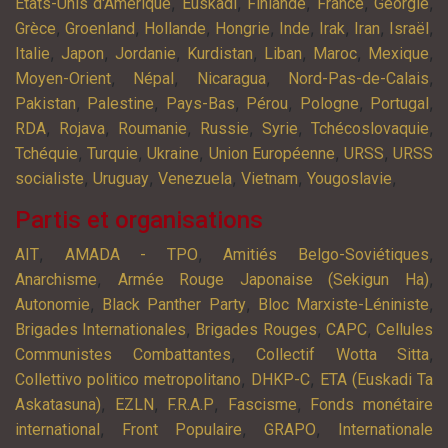
,
,
,
,
,
Etats-Unis d'Amérique
Euskadi
Finlande
France
Géorgie
,
,
,
,
,
,
,
,
Grèce
Groenland
Hollande
Hongrie
Inde
Irak
Iran
Israël
,
,
,
,
,
,
,
Italie
Japon
Jordanie
Kurdistan
Liban
Maroc
Mexique
,
,
,
,
Moyen-Orient
Népal
Nicaragua
Nord-Pas-de-Calais
,
,
,
,
,
,
Pakistan
Palestine
Pays-Bas
Pérou
Pologne
Portugal
,
,
,
,
,
,
RDA
Rojava
Roumanie
Russie
Syrie
Tchécoslovaquie
,
,
,
,
,
Tchéquie
Turquie
Ukraine
Union Européenne
URSS
URSS
,
,
,
,
,
socialiste
Uruguay
Venezuela
Vietnam
Yougoslavie
Partis et organisations
,
,
,
AIT
AMADA - TPO
Amitiés Belgo-Soviétiques
,
,
Anarchisme
Armée Rouge Japonaise (Sekigun Ha)
,
,
,
Autonomie
Black Panther Party
Bloc Marxiste-Léniniste
,
,
,
Brigades Internationales
Brigades Rouges
CAPC
Cellules
,
,
Communistes Combattantes
Collectif Wotta Sitta
,
,
Collettivo politico metropolitano
DHKP-C
ETA (Euskadi Ta
,
,
,
,
Askatasuna)
EZLN
F.R.A.P
Fascisme
Fonds monétaire
,
,
,
international
Front Populaire
GRAPO
Internationale