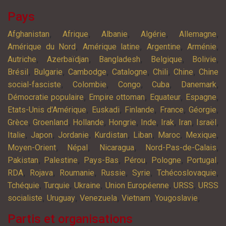
Pays
,
,
,
,
,
Afghanistan
Afrique
Albanie
Algérie
Allemagne
,
,
,
,
Amérique du Nord
Amérique latine
Argentine
Arménie
,
,
,
,
,
Autriche
Azerbaïdjan
Bangladesh
Belgique
Bolivie
,
,
,
,
,
,
Brésil
Bulgarie
Cambodge
Catalogne
Chili
Chine
Chine
,
,
,
,
,
social-fasciste
Colombie
Congo
Cuba
Danemark
,
,
,
,
Démocratie populaire
Empire ottoman
Equateur
Espagne
,
,
,
,
,
Etats-Unis d'Amérique
Euskadi
Finlande
France
Géorgie
,
,
,
,
,
,
,
,
Grèce
Groenland
Hollande
Hongrie
Inde
Irak
Iran
Israël
,
,
,
,
,
,
,
Italie
Japon
Jordanie
Kurdistan
Liban
Maroc
Mexique
,
,
,
,
Moyen-Orient
Népal
Nicaragua
Nord-Pas-de-Calais
,
,
,
,
,
,
Pakistan
Palestine
Pays-Bas
Pérou
Pologne
Portugal
,
,
,
,
,
,
RDA
Rojava
Roumanie
Russie
Syrie
Tchécoslovaquie
,
,
,
,
,
Tchéquie
Turquie
Ukraine
Union Européenne
URSS
URSS
,
,
,
,
,
socialiste
Uruguay
Venezuela
Vietnam
Yougoslavie
Partis et organisations