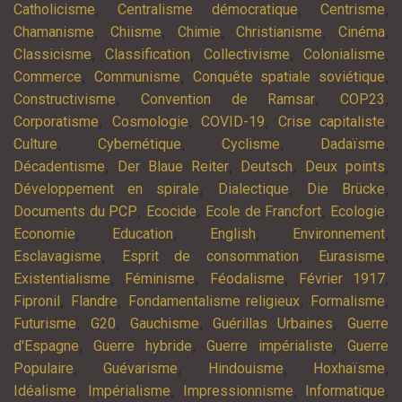
,
,
,
Catholicisme
Centralisme démocratique
Centrisme
,
,
,
,
,
Chamanisme
Chiisme
Chimie
Christianisme
Cinéma
,
,
,
,
Classicisme
Classification
Collectivisme
Colonialisme
,
,
,
Commerce
Communisme
Conquête spatiale soviétique
,
,
,
Constructivisme
Convention de Ramsar
COP23
,
,
,
,
Corporatisme
Cosmologie
COVID-19
Crise capitaliste
,
,
,
,
Culture
Cybernétique
Cyclisme
Dadaïsme
,
,
,
,
Décadentisme
Der Blaue Reiter
Deutsch
Deux points
,
,
,
Développement en spirale
Dialectique
Die Brücke
,
,
,
,
Documents du PCP
Ecocide
Ecole de Francfort
Ecologie
,
,
,
,
Economie
Education
English
Environnement
,
,
,
Esclavagisme
Esprit de consommation
Eurasisme
,
,
,
,
Existentialisme
Féminisme
Féodalisme
Février 1917
,
,
,
,
Fipronil
Flandre
Fondamentalisme religieux
Formalisme
,
,
,
,
Futurisme
G20
Gauchisme
Guérillas Urbaines
Guerre
,
,
,
d'Espagne
Guerre hybride
Guerre impérialiste
Guerre
,
,
,
,
Populaire
Guévarisme
Hindouisme
Hoxhaïsme
,
,
,
,
Idéalisme
Impérialisme
Impressionnisme
Informatique