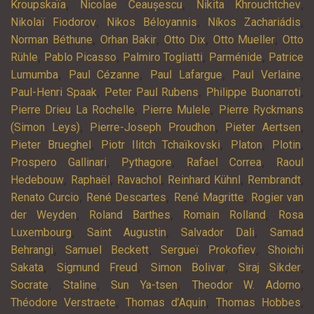
,
,
,
Kroupskaïa
Nicolae Ceaușescu
Nikita Khrouchtchev
,
,
,
Nikolaï Fiodorov
Nikos Béloyannis
Níkos Zachariádis
,
,
,
,
Norman Béthune
Orhan Bakir
Otto Dix
Otto Mueller
Otto
,
,
,
,
Rühle
Pablo Picasso
Palmiro Togliatti
Parménide
Patrice
,
,
,
,
Lumumba
Paul Cézanne
Paul Lafargue
Paul Verlaine
,
,
,
Paul-Henri Spaak
Peter Paul Rubens
Philippe Buonarroti
,
,
Pierre Drieu La Rochelle
Pierre Mulele
Pierre Ryckmans
,
,
,
(Simon Leys)
Pierre-Joseph Proudhon
Pieter Aertsen
,
,
,
,
Pieter Brueghel
Piotr Ilitch Tchaïkovski
Platon
Plotin
,
,
,
Prospero Gallinari
Pythagore
Rafael Correa
Raoul
,
,
,
,
,
Hedebouw
Raphaël
Ravachol
Reinhard Kühnl
Rembrandt
,
,
,
Renato Curcio
René Descartes
René Magritte
Rogier van
,
,
,
der Weyden
Roland Barthes
Romain Rolland
Rosa
,
,
,
Luxembourg
Saint Augustin
Salvador Dali
Samad
,
,
,
Behrangi
Samuel Beckett
Sergueï Prokofiev
Shoichi
,
,
,
,
Sakata
Sigmund Freud
Simon Bolivar
Siraj Sikder
,
,
,
,
Socrate
Staline
Sun Ya-tsen
Theodor W. Adorno
,
,
,
Théodore Verstraete
Thomas d’Aquin
Thomas Hobbes