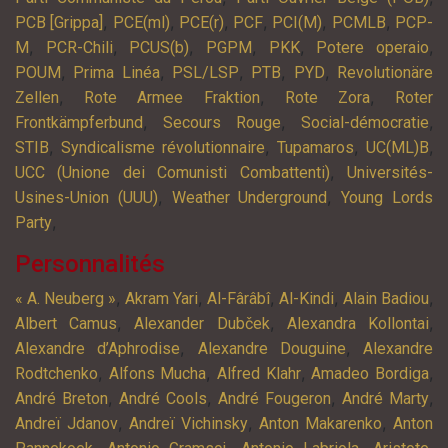
,
,
,
,
,
,
PCB [Grippa]
PCE(ml)
PCE(r)
PCF
PCI(M)
PCMLB
PCP-
,
,
,
,
,
,
M
PCR-Chili
PCUS(b)
PGPM
PKK
Potere operaio
,
,
,
,
,
POUM
Prima Linéa
PSL/LSP
PTB
PYD
Revolutionäre
,
,
,
Zellen
Rote Armee Fraktion
Rote Zora
Roter
,
,
,
Frontkämpferbund
Secours Rouge
Social-démocratie
,
,
,
,
STIB
Syndicalisme révolutionnaire
Tupamaros
UC(ML)B
,
UCC (Unione dei Comunisti Combattenti)
Universités-
,
,
Usines-Union (UUU)
Weather Underground
Young Lords
,
Party
Personnalités
,
,
,
,
,
« A. Neuberg »
Akram Yari
Al-Fârâbî
Al-Kindi
Alain Badiou
,
,
,
Albert Camus
Alexander Dubček
Alexandra Kollontai
,
,
Alexandre d’Aphrodise
Alexandre Douguine
Alexandre
,
,
,
,
Rodtchenko
Alfons Mucha
Alfred Klahr
Amadeo Bordiga
,
,
,
,
André Breton
André Cools
André Fougeron
André Marty
,
,
,
Andreï Jdanov
Andreï Vichinsky
Anton Makarenko
Anton