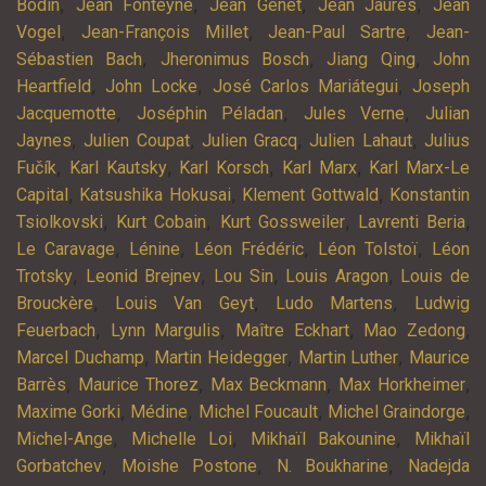
,
,
,
,
Bodin
Jean Fonteyne
Jean Genet
Jean Jaurès
Jean
,
,
,
Vogel
Jean-François Millet
Jean-Paul Sartre
Jean-
,
,
,
Sébastien Bach
Jheronimus Bosch
Jiang Qing
John
,
,
,
Heartfield
John Locke
José Carlos Mariátegui
Joseph
,
,
,
Jacquemotte
Joséphin Péladan
Jules Verne
Julian
,
,
,
,
Jaynes
Julien Coupat
Julien Gracq
Julien Lahaut
Julius
,
,
,
,
Fučík
Karl Kautsky
Karl Korsch
Karl Marx
Karl Marx-Le
,
,
,
Capital
Katsushika Hokusai
Klement Gottwald
Konstantin
,
,
,
,
Tsiolkovski
Kurt Cobain
Kurt Gossweiler
Lavrenti Beria
,
,
,
,
Le Caravage
Lénine
Léon Frédéric
Léon Tolstoï
Léon
,
,
,
,
Trotsky
Leonid Brejnev
Lou Sin
Louis Aragon
Louis de
,
,
,
Brouckère
Louis Van Geyt
Ludo Martens
Ludwig
,
,
,
,
Feuerbach
Lynn Margulis
Maître Eckhart
Mao Zedong
,
,
,
Marcel Duchamp
Martin Heidegger
Martin Luther
Maurice
,
,
,
,
Barrès
Maurice Thorez
Max Beckmann
Max Horkheimer
,
,
,
,
Maxime Gorki
Médine
Michel Foucault
Michel Graindorge
,
,
,
Michel-Ange
Michelle Loi
Mikhaïl Bakounine
Mikhaïl
,
,
,
Gorbatchev
Moishe Postone
N. Boukharine
Nadejda