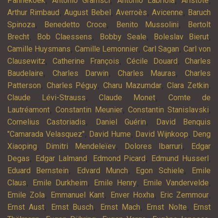
,
,
,
,
Pannekoek
Antonio Gramsci
Antonio Labriola
Aristote
,
,
,
,
Arthur Rimbaud
August Bebel
Averroès
Avicenne
Baruch
,
,
,
Spinoza
Benedetto Croce
Benito Mussolini
Bertolt
,
,
,
,
Brecht
Bob Claessens
Bobby Seale
Boleslav Bierut
,
,
,
Camille Huysmans
Camille Lemonnier
Carl Sagan
Carl von
,
,
,
Clausewitz
Catherine François
Cécile Douard
Charles
,
,
,
Baudelaire
Charles Darwin
Charles Mauras
Charles
,
,
,
,
Patterson
Charles Péguy
Charu Mazumdar
Clara Zetkin
,
,
Claude Lévi-Strauss
Claude Monet
Comte de
,
,
,
Lautréamont
Constantin Meunier
Constantin Stanislavski
,
,
Cornelius Castoriadis
Daniel Guérin
David Benquis
,
,
,
"Camarada Velasquez"
David Hume
David Wijnkoop
Deng
,
,
,
Xiaoping
Dimitri Mendeleïev
Dolores Ibarruri
Edgar
,
,
,
,
Degas
Edgar Lalmand
Edmond Picard
Edmund Husserl
,
,
,
Eduard Bernstein
Edvard Munch
Egon Schiele
Emile
,
,
,
,
Claus
Emile Durkheim
Emile Henry
Emile Vandervelde
,
,
,
,
Emile Zola
Emmanuel Kant
Enver Hoxha
Eric Zemmour
,
,
,
,
Ernst Aust
Ernst Busch
Ernst Mach
Ernst Nolte
Ernst