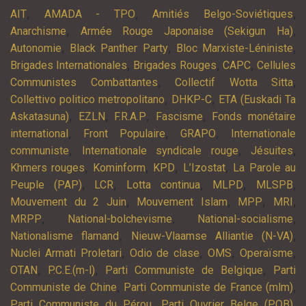
,
,
,
AIT
AMADA - TPO
Amitiés Belgo-Soviétiques
,
,
Anarchisme
Armée Rouge Japonaise (Sekigun Ha)
,
,
,
Autonomie
Black Panther Party
Bloc Marxiste-Léniniste
,
,
,
Brigades Internationales
Brigades Rouges
CAPC
Cellules
,
,
Communistes Combattantes
Collectif Wotta Sitta
,
,
Collettivo politico metropolitano
DHKP-C
ETA (Euskadi Ta
,
,
,
,
Askatasuna)
EZLN
F.R.A.P
Fascisme
Fonds monétaire
,
,
,
international
Front Populaire
GRAPO
Internationale
,
,
,
communiste
Internationale syndicale rouge
Jésuites
,
,
,
,
Khmers rouges
Kominform
KPD
L’Izostat
La Parole au
,
,
,
,
,
Peuple (PAP)
LCR
Lotta continua
MLPD
MLSPB
,
,
,
,
Mouvement du 2 Juin
Mouvement Islam
MPP
MRI
,
,
,
MRPP
National-bolchevisme
National-socialisme
,
,
Nationalisme flamand
Nieuw-Vlaamse Alliantie (N-VA)
,
,
,
,
Nuclei Armati Proletari
Odio de clase
OMS
Operaïsme
,
,
,
OTAN
P.C.E.(m-l)
Parti Communiste de Belgique
Parti
,
,
Communiste de Chine
Parti Communiste de France (mlm)
,
,
Parti Communiste du Pérou
Parti Ouvrier Belge (POB)