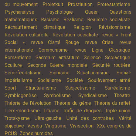
,
,
,
,
du mouvement
Proletkult
Prostitution
Protestantisme
,
,
,
Psychanalyse
Psychologie
Queer
Questions
,
,
,
,
mathématiques
Racisme
Réalisme
Réalisme socialiste
,
,
,
Réchauffement climatique
Religion
Révisionnisme
,
,
Révolution culturelle
Révolution socialiste
revue « Front
,
,
,
Social »
revue Clarté Rouge
revue Crise
revue
,
,
internationale Communisme
revue Ligne Classique
,
,
,
,
Romantisme
Sacrorum antistitum
Science
Scolastique
,
,
,
Sculture
Seconde Guerre mondiale
Sécurité routière
,
,
,
Semi-féodalisme
Sionisme
Situationnisme
Social-
,
,
,
,
impérialisme
Socialisme
Société
Soulèvement armé
,
,
,
,
Sport
Structuralisme
Subjectivisme
Surréalisme
,
,
,
,
Symbiogenèse
Symbolisme
Syndicalisme
Théatre
,
,
,
Théorie de l'évolution
Théorie du génie
Théorie du reflet
,
,
,
,
Tiers-mondisme
Titisme
Trafic de drogues
Triple union
,
,
,
Trotskysme
Ultra-gauche
Unité des contraires
Vérité
,
,
,
,
objective
Veviba
Vingtisme
Vivisection
XXe congrès du
,
,
PCUS
Zones humides