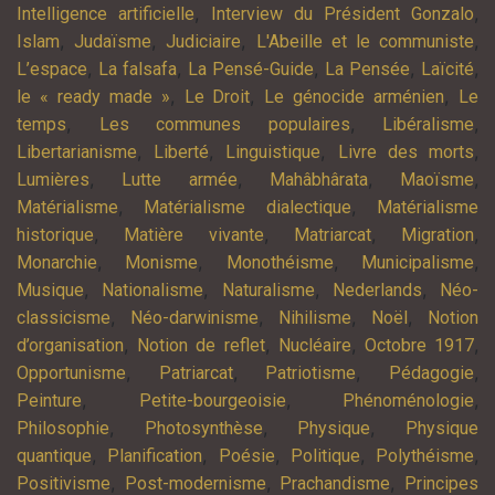
,
,
Intelligence artificielle
Interview du Président Gonzalo
,
,
,
,
Islam
Judaïsme
Judiciaire
L'Abeille et le communiste
,
,
,
,
,
L’espace
La falsafa
La Pensé-Guide
La Pensée
Laïcité
,
,
,
le « ready made »
Le Droit
Le génocide arménien
Le
,
,
,
temps
Les communes populaires
Libéralisme
,
,
,
,
Libertarianisme
Liberté
Linguistique
Livre des morts
,
,
,
,
Lumières
Lutte armée
Mahâbhârata
Maoïsme
,
,
Matérialisme
Matérialisme dialectique
Matérialisme
,
,
,
,
historique
Matière vivante
Matriarcat
Migration
,
,
,
,
Monarchie
Monisme
Monothéisme
Municipalisme
,
,
,
,
Musique
Nationalisme
Naturalisme
Nederlands
Néo-
,
,
,
,
classicisme
Néo-darwinisme
Nihilisme
Noël
Notion
,
,
,
,
d’organisation
Notion de reflet
Nucléaire
Octobre 1917
,
,
,
,
Opportunisme
Patriarcat
Patriotisme
Pédagogie
,
,
,
Peinture
Petite-bourgeoisie
Phénoménologie
,
,
,
Philosophie
Photosynthèse
Physique
Physique
,
,
,
,
,
quantique
Planification
Poésie
Politique
Polythéisme
,
,
,
Positivisme
Post-modernisme
Prachandisme
Principes