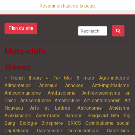
Revenir en haut de la page.
Plan du site
Mots-clefs
Thèmes
,
,
,
,
« French theory »
1er Mai
8 mars
Agro-industrie
,
,
,
,
Alimentation
Animaux
Annexes
Anti-impérialisme
,
,
Anticommunisme
Antifascisme
Antirévisionnisme en
,
,
,
,
Chine
Antisémitisme
Architecture
Art contemporain
Art
,
,
,
,
Nouveau
Arts et Lettres
Astronomie
Athéisme
,
,
,
,
Avakianisme
Averroïsme
Baroque
Bhagavad Gîtâ
Big
,
,
,
,
,
Bang
Biologie
Biosphère
BRICS
Cannibalisme social
,
,
,
Capitalisme
Capitalisme bureaucratique
Castellano