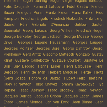
,
,
,
,
Thälmann
Eugen Dühring
Eugen Varga
Eugène Ionesco
,
,
,
Félix Dzerjinski
Fernand Lefebvre
Fidel Castro
Francis
,
,
,
,
Bacon
François Perin
Frantz Fanon
Franz Kafka
Fred
,
,
,
,
Hampton
Friedrich Engels
Friedrich Nietzsche
Fritz Lang
,
,
,
Gabriel Péri
Gabriele D'Annunzio
Galilée
Gaston
,
,
,
Soumialot
Georg Lukács
Georg Wilhelm Friedrich Hegel
,
,
,
George Berkeley
George Jackson
George Mosse
George
,
,
,
Orwell
Georges Eugène Haussmann
Georges Laugée
,
,
,
Georges Politzer
Georges Sorel
Georgi Dimitrov
Georgi
,
,
,
,
Plekhanov
Gerd Arntz
Giacomo Matteotti
Gonzalo
Gustav
,
,
,
Klimt
Gustave Caillebotte
Gustave Courbet
Gustave Le
,
,
,
,
Bon
Guy Debord
Hanns Eisler
Henri Barbusse
Henri
,
,
,
,
Bergson
Henri de Man
Herbert Marcuse
Hergé
Hertz
,
,
,
(Gert) Jospa
Honoré de Balzac
Hubert-Félix Thiéfaine
,
,
,
Huey P. Newton
Hugo Chàvez
Ibrahim Kaypakkaya
Ilya
,
,
,
,
Repine
Isaac Asimov
Isaac Brodsky
Isaac Newton
,
,
,
Jacques Derrida
Jacques Grippa
Jacques Lacan
James
,
,
,
,
Ensor
James Monroe
Jan van Eyck
Jean Blume
Jean