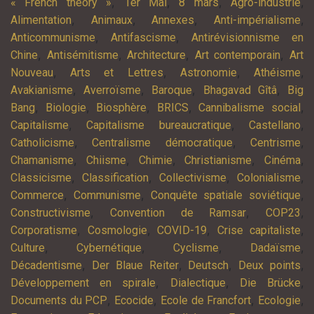
,
,
,
,
« French theory »
1er Mai
8 mars
Agro-industrie
,
,
,
,
Alimentation
Animaux
Annexes
Anti-impérialisme
,
,
Anticommunisme
Antifascisme
Antirévisionnisme en
,
,
,
,
Chine
Antisémitisme
Architecture
Art contemporain
Art
,
,
,
,
Nouveau
Arts et Lettres
Astronomie
Athéisme
,
,
,
,
Avakianisme
Averroïsme
Baroque
Bhagavad Gîtâ
Big
,
,
,
,
,
Bang
Biologie
Biosphère
BRICS
Cannibalisme social
,
,
,
Capitalisme
Capitalisme bureaucratique
Castellano
,
,
,
Catholicisme
Centralisme démocratique
Centrisme
,
,
,
,
,
Chamanisme
Chiisme
Chimie
Christianisme
Cinéma
,
,
,
,
Classicisme
Classification
Collectivisme
Colonialisme
,
,
,
Commerce
Communisme
Conquête spatiale soviétique
,
,
,
Constructivisme
Convention de Ramsar
COP23
,
,
,
,
Corporatisme
Cosmologie
COVID-19
Crise capitaliste
,
,
,
,
Culture
Cybernétique
Cyclisme
Dadaïsme
,
,
,
,
Décadentisme
Der Blaue Reiter
Deutsch
Deux points
,
,
,
Développement en spirale
Dialectique
Die Brücke
,
,
,
,
Documents du PCP
Ecocide
Ecole de Francfort
Ecologie