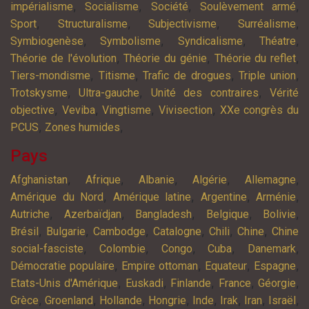
,
,
,
,
impérialisme
Socialisme
Société
Soulèvement armé
,
,
,
,
Sport
Structuralisme
Subjectivisme
Surréalisme
,
,
,
,
Symbiogenèse
Symbolisme
Syndicalisme
Théatre
,
,
,
Théorie de l'évolution
Théorie du génie
Théorie du reflet
,
,
,
,
Tiers-mondisme
Titisme
Trafic de drogues
Triple union
,
,
,
Trotskysme
Ultra-gauche
Unité des contraires
Vérité
,
,
,
,
objective
Veviba
Vingtisme
Vivisection
XXe congrès du
,
,
PCUS
Zones humides
Pays
,
,
,
,
,
Afghanistan
Afrique
Albanie
Algérie
Allemagne
,
,
,
,
Amérique du Nord
Amérique latine
Argentine
Arménie
,
,
,
,
,
Autriche
Azerbaïdjan
Bangladesh
Belgique
Bolivie
,
,
,
,
,
,
Brésil
Bulgarie
Cambodge
Catalogne
Chili
Chine
Chine
,
,
,
,
,
social-fasciste
Colombie
Congo
Cuba
Danemark
,
,
,
,
Démocratie populaire
Empire ottoman
Equateur
Espagne
,
,
,
,
,
Etats-Unis d'Amérique
Euskadi
Finlande
France
Géorgie
,
,
,
,
,
,
,
,
Grèce
Groenland
Hollande
Hongrie
Inde
Irak
Iran
Israël