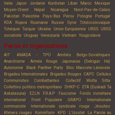
,
,
,
,
,
,
,
Italie
Japon
Jordanie
Kurdistan
Liban
Maroc
Mexique
,
,
,
,
Moyen-Orient
Népal
Nicaragua
Nord-Pas-de-Calais
,
,
,
,
,
,
Pakistan
Palestine
Pays-Bas
Pérou
Pologne
Portugal
,
,
,
,
,
,
RDA
Rojava
Roumanie
Russie
Syrie
Tchécoslovaquie
,
,
,
,
,
Tchéquie
Turquie
Ukraine
Union Européenne
URSS
URSS
,
,
,
,
,
socialiste
Uruguay
Venezuela
Vietnam
Yougoslavie
Partis et organisations
,
,
,
AIT
AMADA - TPO
Amitiés Belgo-Soviétiques
,
,
Anarchisme
Armée Rouge Japonaise (Sekigun Ha)
,
,
,
Autonomie
Black Panther Party
Bloc Marxiste-Léniniste
,
,
,
Brigades Internationales
Brigades Rouges
CAPC
Cellules
,
,
Communistes Combattantes
Collectif Wotta Sitta
,
,
Collettivo politico metropolitano
DHKP-C
ETA (Euskadi Ta
,
,
,
,
Askatasuna)
EZLN
F.R.A.P
Fascisme
Fonds monétaire
,
,
,
international
Front Populaire
GRAPO
Internationale
,
,
,
communiste
Internationale syndicale rouge
Jésuites
,
,
,
,
Khmers rouges
Kominform
KPD
L’Izostat
La Parole au