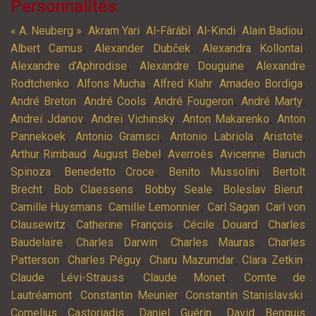
Personnalités
,
,
,
,
,
« A. Neuberg »
Akram Yari
Al-Fârâbî
Al-Kindi
Alain Badiou
,
,
,
Albert Camus
Alexander Dubček
Alexandra Kollontai
,
,
Alexandre d’Aphrodise
Alexandre Douguine
Alexandre
,
,
,
,
Rodtchenko
Alfons Mucha
Alfred Klahr
Amadeo Bordiga
,
,
,
,
André Breton
André Cools
André Fougeron
André Marty
,
,
,
Andreï Jdanov
Andreï Vichinsky
Anton Makarenko
Anton
,
,
,
,
Pannekoek
Antonio Gramsci
Antonio Labriola
Aristote
,
,
,
,
Arthur Rimbaud
August Bebel
Averroès
Avicenne
Baruch
,
,
,
Spinoza
Benedetto Croce
Benito Mussolini
Bertolt
,
,
,
,
Brecht
Bob Claessens
Bobby Seale
Boleslav Bierut
,
,
,
Camille Huysmans
Camille Lemonnier
Carl Sagan
Carl von
,
,
,
Clausewitz
Catherine François
Cécile Douard
Charles
,
,
,
Baudelaire
Charles Darwin
Charles Mauras
Charles
,
,
,
,
Patterson
Charles Péguy
Charu Mazumdar
Clara Zetkin
,
,
Claude Lévi-Strauss
Claude Monet
Comte de
,
,
,
Lautréamont
Constantin Meunier
Constantin Stanislavski
,
,
Cornelius Castoriadis
Daniel Guérin
David Benquis