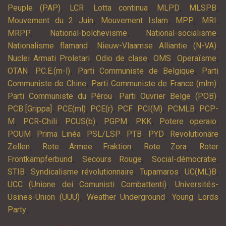
,
,
,
,
,
Peuple (PAP)
LCR
Lotta continua
MLPD
MLSPB
,
,
,
,
Mouvement du 2 Juin
Mouvement Islam
MPP
MRI
,
,
,
MRPP
National-bolchevisme
National-socialisme
,
,
Nationalisme flamand
Nieuw-Vlaamse Alliantie (N-VA)
,
,
,
,
Nuclei Armati Proletari
Odio de clase
OMS
Operaïsme
,
,
,
OTAN
P.C.E.(m-l)
Parti Communiste de Belgique
Parti
,
,
Communiste de Chine
Parti Communiste de France (mlm)
,
,
Parti Communiste du Pérou
Parti Ouvrier Belge (POB)
,
,
,
,
,
,
PCB [Grippa]
PCE(ml)
PCE(r)
PCF
PCI(M)
PCMLB
PCP-
,
,
,
,
,
,
M
PCR-Chili
PCUS(b)
PGPM
PKK
Potere operaio
,
,
,
,
,
POUM
Prima Linéa
PSL/LSP
PTB
PYD
Revolutionäre
,
,
,
Zellen
Rote Armee Fraktion
Rote Zora
Roter
,
,
,
Frontkämpferbund
Secours Rouge
Social-démocratie
,
,
,
,
STIB
Syndicalisme révolutionnaire
Tupamaros
UC(ML)B
,
UCC (Unione dei Comunisti Combattenti)
Universités-
,
,
Usines-Union (UUU)
Weather Underground
Young Lords
,
Party