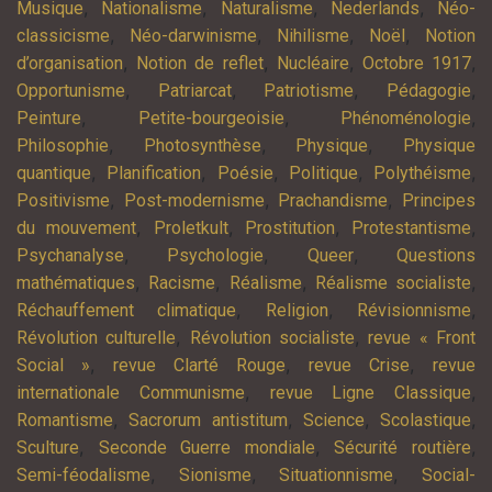
,
,
,
,
Musique
Nationalisme
Naturalisme
Nederlands
Néo-
,
,
,
,
classicisme
Néo-darwinisme
Nihilisme
Noël
Notion
,
,
,
,
d’organisation
Notion de reflet
Nucléaire
Octobre 1917
,
,
,
,
Opportunisme
Patriarcat
Patriotisme
Pédagogie
,
,
,
Peinture
Petite-bourgeoisie
Phénoménologie
,
,
,
Philosophie
Photosynthèse
Physique
Physique
,
,
,
,
,
quantique
Planification
Poésie
Politique
Polythéisme
,
,
,
Positivisme
Post-modernisme
Prachandisme
Principes
,
,
,
,
du mouvement
Proletkult
Prostitution
Protestantisme
,
,
,
Psychanalyse
Psychologie
Queer
Questions
,
,
,
,
mathématiques
Racisme
Réalisme
Réalisme socialiste
,
,
,
Réchauffement climatique
Religion
Révisionnisme
,
,
Révolution culturelle
Révolution socialiste
revue « Front
,
,
,
Social »
revue Clarté Rouge
revue Crise
revue
,
,
internationale Communisme
revue Ligne Classique
,
,
,
,
Romantisme
Sacrorum antistitum
Science
Scolastique
,
,
,
Sculture
Seconde Guerre mondiale
Sécurité routière
,
,
,
Semi-féodalisme
Sionisme
Situationnisme
Social-