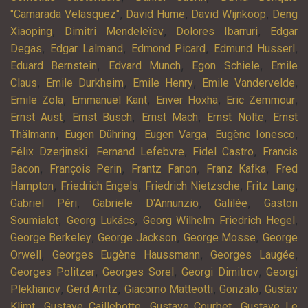
,
,
,
"Camarada Velasquez"
David Hume
David Wijnkoop
Deng
,
,
,
Xiaoping
Dimitri Mendeleïev
Dolores Ibarruri
Edgar
,
,
,
,
Degas
Edgar Lalmand
Edmond Picard
Edmund Husserl
,
,
,
Eduard Bernstein
Edvard Munch
Egon Schiele
Emile
,
,
,
,
Claus
Emile Durkheim
Emile Henry
Emile Vandervelde
,
,
,
,
Emile Zola
Emmanuel Kant
Enver Hoxha
Eric Zemmour
,
,
,
,
Ernst Aust
Ernst Busch
Ernst Mach
Ernst Nolte
Ernst
,
,
,
,
Thälmann
Eugen Dühring
Eugen Varga
Eugène Ionesco
,
,
,
Félix Dzerjinski
Fernand Lefebvre
Fidel Castro
Francis
,
,
,
,
Bacon
François Perin
Frantz Fanon
Franz Kafka
Fred
,
,
,
,
Hampton
Friedrich Engels
Friedrich Nietzsche
Fritz Lang
,
,
,
Gabriel Péri
Gabriele D'Annunzio
Galilée
Gaston
,
,
,
Soumialot
Georg Lukács
Georg Wilhelm Friedrich Hegel
,
,
,
George Berkeley
George Jackson
George Mosse
George
,
,
,
Orwell
Georges Eugène Haussmann
Georges Laugée
,
,
,
Georges Politzer
Georges Sorel
Georgi Dimitrov
Georgi
,
,
,
,
Plekhanov
Gerd Arntz
Giacomo Matteotti
Gonzalo
Gustav
,
,
,
Klimt
Gustave Caillebotte
Gustave Courbet
Gustave Le