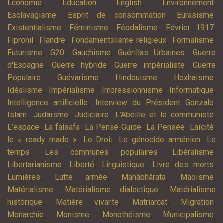
,
,
,
,
Economie
Education
English
Environnement
,
,
,
Esclavagisme
Esprit de consommation
Eurasisme
,
,
,
,
Existentialisme
Féminisme
Féodalisme
Février 1917
,
,
,
,
Fipronil
Flandre
Fondamentalisme religieux
Formalisme
,
,
,
,
Futurisme
G20
Gauchisme
Guérillas Urbaines
Guerre
,
,
,
d'Espagne
Guerre hybride
Guerre impérialiste
Guerre
,
,
,
,
Populaire
Guévarisme
Hindouisme
Hoxhaïsme
,
,
,
,
Idéalisme
Impérialisme
Impressionnisme
Informatique
,
,
Intelligence artificielle
Interview du Président Gonzalo
,
,
,
,
Islam
Judaïsme
Judiciaire
L'Abeille et le communiste
,
,
,
,
,
L’espace
La falsafa
La Pensé-Guide
La Pensée
Laïcité
,
,
,
le « ready made »
Le Droit
Le génocide arménien
Le
,
,
,
temps
Les communes populaires
Libéralisme
,
,
,
,
Libertarianisme
Liberté
Linguistique
Livre des morts
,
,
,
,
Lumières
Lutte armée
Mahâbhârata
Maoïsme
,
,
Matérialisme
Matérialisme dialectique
Matérialisme
,
,
,
,
historique
Matière vivante
Matriarcat
Migration
,
,
,
,
Monarchie
Monisme
Monothéisme
Municipalisme