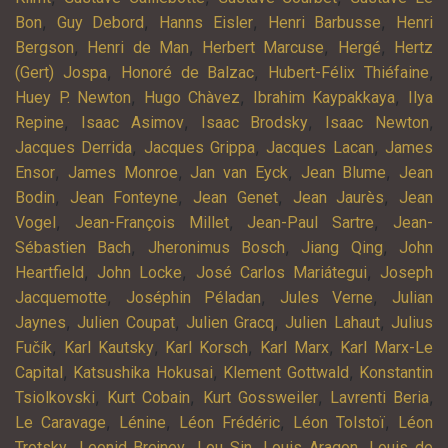
,
,
,
,
Bon
Guy Debord
Hanns Eisler
Henri Barbusse
Henri
,
,
,
,
Bergson
Henri de Man
Herbert Marcuse
Hergé
Hertz
,
,
,
(Gert) Jospa
Honoré de Balzac
Hubert-Félix Thiéfaine
,
,
,
Huey P. Newton
Hugo Chàvez
Ibrahim Kaypakkaya
Ilya
,
,
,
,
Repine
Isaac Asimov
Isaac Brodsky
Isaac Newton
,
,
,
Jacques Derrida
Jacques Grippa
Jacques Lacan
James
,
,
,
,
Ensor
James Monroe
Jan van Eyck
Jean Blume
Jean
,
,
,
,
Bodin
Jean Fonteyne
Jean Genet
Jean Jaurès
Jean
,
,
,
Vogel
Jean-François Millet
Jean-Paul Sartre
Jean-
,
,
,
Sébastien Bach
Jheronimus Bosch
Jiang Qing
John
,
,
,
Heartfield
John Locke
José Carlos Mariátegui
Joseph
,
,
,
Jacquemotte
Joséphin Péladan
Jules Verne
Julian
,
,
,
,
Jaynes
Julien Coupat
Julien Gracq
Julien Lahaut
Julius
,
,
,
,
Fučík
Karl Kautsky
Karl Korsch
Karl Marx
Karl Marx-Le
,
,
,
Capital
Katsushika Hokusai
Klement Gottwald
Konstantin
,
,
,
,
Tsiolkovski
Kurt Cobain
Kurt Gossweiler
Lavrenti Beria
,
,
,
,
Le Caravage
Lénine
Léon Frédéric
Léon Tolstoï
Léon
,
,
,
,
Trotsky
Leonid Brejnev
Lou Sin
Louis Aragon
Louis de