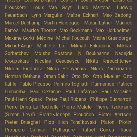
,
,
,
Brouckère
Louis Van Geyt
Ludo Martens
Ludwig
,
,
,
,
Feuerbach
Lynn Margulis
Maître Eckhart
Mao Zedong
,
,
,
Marcel Duchamp
Martin Heidegger
Martin Luther
Maurice
,
,
,
,
Barrès
Maurice Thorez
Max Beckmann
Max Horkheimer
,
,
,
,
Maxime Gorki
Médine
Michel Foucault
Michel Graindorge
,
,
,
Michel-Ange
Michelle Loi
Mikhaïl Bakounine
Mikhaïl
,
,
,
Gorbatchev
Moishe Postone
N. Boukharine
Nadejda
,
,
,
Kroupskaïa
Nicolae Ceaușescu
Nikita Khrouchtchev
,
,
,
Nikolaï Fiodorov
Nikos Béloyannis
Níkos Zachariádis
,
,
,
,
Norman Béthune
Orhan Bakir
Otto Dix
Otto Mueller
Otto
,
,
,
,
Rühle
Pablo Picasso
Palmiro Togliatti
Parménide
Patrice
,
,
,
,
Lumumba
Paul Cézanne
Paul Lafargue
Paul Verlaine
,
,
,
Paul-Henri Spaak
Peter Paul Rubens
Philippe Buonarroti
,
,
Pierre Drieu La Rochelle
Pierre Mulele
Pierre Ryckmans
,
,
,
(Simon Leys)
Pierre-Joseph Proudhon
Pieter Aertsen
,
,
,
,
Pieter Brueghel
Piotr Ilitch Tchaïkovski
Platon
Plotin
,
,
,
Prospero Gallinari
Pythagore
Rafael Correa
Raoul