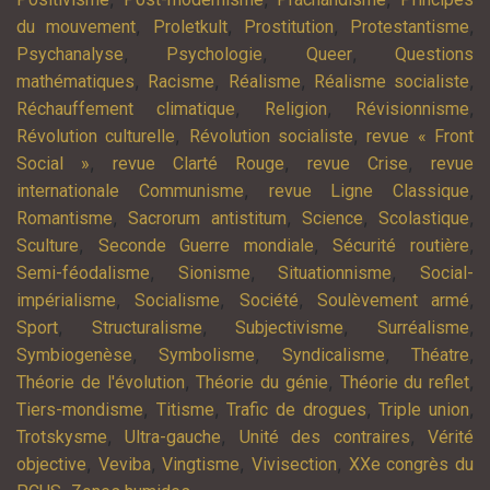
,
,
,
,
du mouvement
Proletkult
Prostitution
Protestantisme
,
,
,
Psychanalyse
Psychologie
Queer
Questions
,
,
,
,
mathématiques
Racisme
Réalisme
Réalisme socialiste
,
,
,
Réchauffement climatique
Religion
Révisionnisme
,
,
Révolution culturelle
Révolution socialiste
revue « Front
,
,
,
Social »
revue Clarté Rouge
revue Crise
revue
,
,
internationale Communisme
revue Ligne Classique
,
,
,
,
Romantisme
Sacrorum antistitum
Science
Scolastique
,
,
,
Sculture
Seconde Guerre mondiale
Sécurité routière
,
,
,
Semi-féodalisme
Sionisme
Situationnisme
Social-
,
,
,
,
impérialisme
Socialisme
Société
Soulèvement armé
,
,
,
,
Sport
Structuralisme
Subjectivisme
Surréalisme
,
,
,
,
Symbiogenèse
Symbolisme
Syndicalisme
Théatre
,
,
,
Théorie de l'évolution
Théorie du génie
Théorie du reflet
,
,
,
,
Tiers-mondisme
Titisme
Trafic de drogues
Triple union
,
,
,
Trotskysme
Ultra-gauche
Unité des contraires
Vérité
,
,
,
,
objective
Veviba
Vingtisme
Vivisection
XXe congrès du