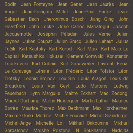
,
,
,
,
Bodin
Jean Fonteyne
Jean Genet
Jean Jaurès
Jean
,
,
,
Vogel
Jean-François Millet
Jean-Paul Sartre
Jean-
,
,
,
Sébastien Bach
Jheronimus Bosch
Jiang Qing
John
,
,
,
Heartfield
John Locke
José Carlos Mariátegui
Joseph
,
,
,
Jacquemotte
Joséphin Péladan
Jules Verne
Julian
,
,
,
,
Jaynes
Julien Coupat
Julien Gracq
Julien Lahaut
Julius
,
,
,
,
Fučík
Karl Kautsky
Karl Korsch
Karl Marx
Karl Marx-Le
,
,
,
Capital
Katsushika Hokusai
Klement Gottwald
Konstantin
,
,
,
,
Tsiolkovski
Kurt Cobain
Kurt Gossweiler
Lavrenti Beria
,
,
,
,
Le Caravage
Lénine
Léon Frédéric
Léon Tolstoï
Léon
,
,
,
,
Trotsky
Leonid Brejnev
Lou Sin
Louis Aragon
Louis de
,
,
,
Brouckère
Louis Van Geyt
Ludo Martens
Ludwig
,
,
,
,
Feuerbach
Lynn Margulis
Maître Eckhart
Mao Zedong
,
,
,
Marcel Duchamp
Martin Heidegger
Martin Luther
Maurice
,
,
,
,
Barrès
Maurice Thorez
Max Beckmann
Max Horkheimer
,
,
,
,
Maxime Gorki
Médine
Michel Foucault
Michel Graindorge
,
,
,
Michel-Ange
Michelle Loi
Mikhaïl Bakounine
Mikhaïl
,
,
,
Gorbatchev
Moishe Postone
N. Boukharine
Nadejda