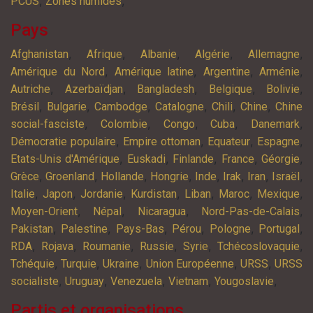
,
,
PCUS
Zones humides
Pays
,
,
,
,
,
Afghanistan
Afrique
Albanie
Algérie
Allemagne
,
,
,
,
Amérique du Nord
Amérique latine
Argentine
Arménie
,
,
,
,
,
Autriche
Azerbaïdjan
Bangladesh
Belgique
Bolivie
,
,
,
,
,
,
Brésil
Bulgarie
Cambodge
Catalogne
Chili
Chine
Chine
,
,
,
,
,
social-fasciste
Colombie
Congo
Cuba
Danemark
,
,
,
,
Démocratie populaire
Empire ottoman
Equateur
Espagne
,
,
,
,
,
Etats-Unis d'Amérique
Euskadi
Finlande
France
Géorgie
,
,
,
,
,
,
,
,
Grèce
Groenland
Hollande
Hongrie
Inde
Irak
Iran
Israël
,
,
,
,
,
,
,
Italie
Japon
Jordanie
Kurdistan
Liban
Maroc
Mexique
,
,
,
,
Moyen-Orient
Népal
Nicaragua
Nord-Pas-de-Calais
,
,
,
,
,
,
Pakistan
Palestine
Pays-Bas
Pérou
Pologne
Portugal
,
,
,
,
,
,
RDA
Rojava
Roumanie
Russie
Syrie
Tchécoslovaquie
,
,
,
,
,
Tchéquie
Turquie
Ukraine
Union Européenne
URSS
URSS
,
,
,
,
,
socialiste
Uruguay
Venezuela
Vietnam
Yougoslavie
Partis et organisations