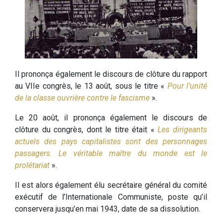
Il prononça également le discours de clôture du rapport
au VIIe congrès, le 13 août, sous le titre «
Pour l’unité
de la classe ouvrière contre le fascisme
».
Le 20 août, il prononça également le discours de
clôture du congrès, dont le titre était «
Les dirigeants
actuels des pays capitalistes sont des personnages
passagers. Le véritable maître du monde est le
prolétariat
».
Il est alors également élu secrétaire général du comité
exécutif de l’Internationale Communiste, poste qu’il
conservera jusqu’en mai 1943, date de sa dissolution.