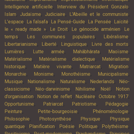
,
,
Intelligence artificielle
Interview du Président Gonzalo
,
,
,
,
Islam
Judaïsme
Judiciaire
L'Abeille et le communiste
,
,
,
,
,
L’espace
La falsafa
La Pensé-Guide
La Pensée
Laïcité
,
,
,
le « ready made »
Le Droit
Le génocide arménien
Le
,
,
,
temps
Les communes populaires
Libéralisme
,
,
,
,
Libertarianisme
Liberté
Linguistique
Livre des morts
,
,
,
,
Lumières
Lutte armée
Mahâbhârata
Maoïsme
,
,
Matérialisme
Matérialisme dialectique
Matérialisme
,
,
,
,
historique
Matière vivante
Matriarcat
Migration
,
,
,
,
Monarchie
Monisme
Monothéisme
Municipalisme
,
,
,
,
Musique
Nationalisme
Naturalisme
Nederlands
Néo-
,
,
,
,
classicisme
Néo-darwinisme
Nihilisme
Noël
Notion
,
,
,
,
d’organisation
Notion de reflet
Nucléaire
Octobre 1917
,
,
,
,
Opportunisme
Patriarcat
Patriotisme
Pédagogie
,
,
,
Peinture
Petite-bourgeoisie
Phénoménologie
,
,
,
Philosophie
Photosynthèse
Physique
Physique
,
,
,
,
,
quantique
Planification
Poésie
Politique
Polythéisme
,
,
,
Positivisme
Post-modernisme
Prachandisme
Principes