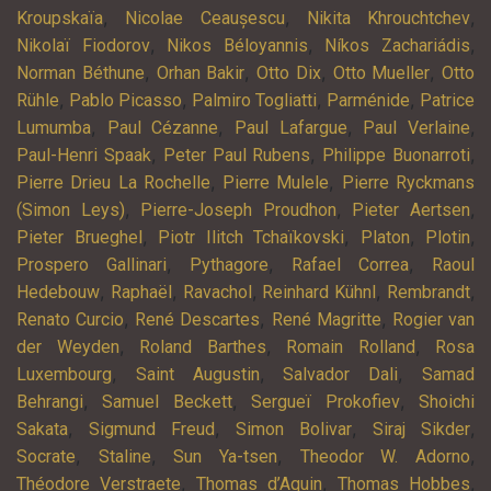
,
,
,
Kroupskaïa
Nicolae Ceaușescu
Nikita Khrouchtchev
,
,
,
Nikolaï Fiodorov
Nikos Béloyannis
Níkos Zachariádis
,
,
,
,
Norman Béthune
Orhan Bakir
Otto Dix
Otto Mueller
Otto
,
,
,
,
Rühle
Pablo Picasso
Palmiro Togliatti
Parménide
Patrice
,
,
,
,
Lumumba
Paul Cézanne
Paul Lafargue
Paul Verlaine
,
,
,
Paul-Henri Spaak
Peter Paul Rubens
Philippe Buonarroti
,
,
Pierre Drieu La Rochelle
Pierre Mulele
Pierre Ryckmans
,
,
,
(Simon Leys)
Pierre-Joseph Proudhon
Pieter Aertsen
,
,
,
,
Pieter Brueghel
Piotr Ilitch Tchaïkovski
Platon
Plotin
,
,
,
Prospero Gallinari
Pythagore
Rafael Correa
Raoul
,
,
,
,
,
Hedebouw
Raphaël
Ravachol
Reinhard Kühnl
Rembrandt
,
,
,
Renato Curcio
René Descartes
René Magritte
Rogier van
,
,
,
der Weyden
Roland Barthes
Romain Rolland
Rosa
,
,
,
Luxembourg
Saint Augustin
Salvador Dali
Samad
,
,
,
Behrangi
Samuel Beckett
Sergueï Prokofiev
Shoichi
,
,
,
,
Sakata
Sigmund Freud
Simon Bolivar
Siraj Sikder
,
,
,
,
Socrate
Staline
Sun Ya-tsen
Theodor W. Adorno
,
,
,
Théodore Verstraete
Thomas d’Aquin
Thomas Hobbes