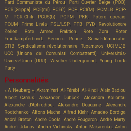
,
,
Parti Communiste du Pérou
Parti Ouvrier Belge (POB)
,
,
,
,
,
,
PCB [Grippa]
PCE(ml)
PCE(r)
PCF
PCI(M)
PCMLB
PCP-
,
,
,
,
,
,
M
PCR-Chili
PCUS(b)
PGPM
PKK
Potere operaio
,
,
,
,
,
POUM
Prima Linéa
PSL/LSP
PTB
PYD
Revolutionäre
,
,
,
Zellen
Rote Armee Fraktion
Rote Zora
Roter
,
,
,
Frontkämpferbund
Secours Rouge
Social-démocratie
,
,
,
,
STIB
Syndicalisme révolutionnaire
Tupamaros
UC(ML)B
,
UCC (Unione dei Comunisti Combattenti)
Universités-
,
,
Usines-Union (UUU)
Weather Underground
Young Lords
,
Party
Personnalités
,
,
,
,
,
« A. Neuberg »
Akram Yari
Al-Fârâbî
Al-Kindi
Alain Badiou
,
,
,
Albert Camus
Alexander Dubček
Alexandra Kollontai
,
,
Alexandre d’Aphrodise
Alexandre Douguine
Alexandre
,
,
,
,
Rodtchenko
Alfons Mucha
Alfred Klahr
Amadeo Bordiga
,
,
,
,
André Breton
André Cools
André Fougeron
André Marty
,
,
,
Andreï Jdanov
Andreï Vichinsky
Anton Makarenko
Anton