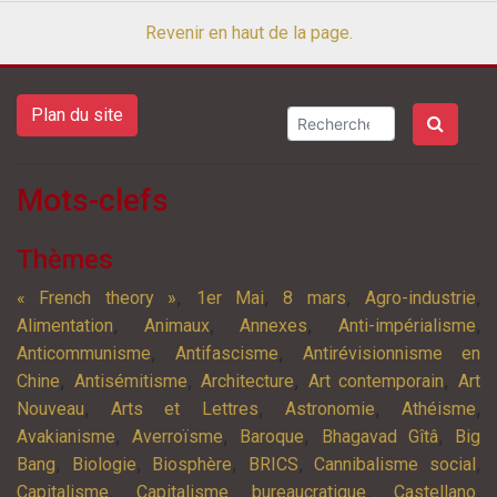
Revenir en haut de la page.
Plan du site
Mots-clefs
Thèmes
,
,
,
,
« French theory »
1er Mai
8 mars
Agro-industrie
,
,
,
,
Alimentation
Animaux
Annexes
Anti-impérialisme
,
,
Anticommunisme
Antifascisme
Antirévisionnisme en
,
,
,
,
Chine
Antisémitisme
Architecture
Art contemporain
Art
,
,
,
,
Nouveau
Arts et Lettres
Astronomie
Athéisme
,
,
,
,
Avakianisme
Averroïsme
Baroque
Bhagavad Gîtâ
Big
,
,
,
,
,
Bang
Biologie
Biosphère
BRICS
Cannibalisme social
,
,
,
Capitalisme
Capitalisme bureaucratique
Castellano