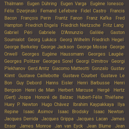
,
,
,
,
Thälmann
Eugen Dühring
Eugen Varga
Eugène Ionesco
,
,
,
Félix Dzerjinski
Fernand Lefebvre
Fidel Castro
Francis
,
,
,
,
Bacon
François Perin
Frantz Fanon
Franz Kafka
Fred
,
,
,
,
Hampton
Friedrich Engels
Friedrich Nietzsche
Fritz Lang
,
,
,
Gabriel Péri
Gabriele D'Annunzio
Galilée
Gaston
,
,
,
Soumialot
Georg Lukács
Georg Wilhelm Friedrich Hegel
,
,
,
George Berkeley
George Jackson
George Mosse
George
,
,
,
Orwell
Georges Eugène Haussmann
Georges Laugée
,
,
,
Georges Politzer
Georges Sorel
Georgi Dimitrov
Georgi
,
,
,
,
Plekhanov
Gerd Arntz
Giacomo Matteotti
Gonzalo
Gustav
,
,
,
Klimt
Gustave Caillebotte
Gustave Courbet
Gustave Le
,
,
,
,
Bon
Guy Debord
Hanns Eisler
Henri Barbusse
Henri
,
,
,
,
Bergson
Henri de Man
Herbert Marcuse
Hergé
Hertz
,
,
,
(Gert) Jospa
Honoré de Balzac
Hubert-Félix Thiéfaine
,
,
,
Huey P. Newton
Hugo Chàvez
Ibrahim Kaypakkaya
Ilya
,
,
,
,
Repine
Isaac Asimov
Isaac Brodsky
Isaac Newton
,
,
,
Jacques Derrida
Jacques Grippa
Jacques Lacan
James
,
,
,
,
Ensor
James Monroe
Jan van Eyck
Jean Blume
Jean