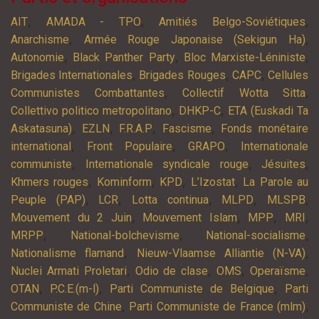
,
,
,
AIT
AMADA - TPO
Amitiés Belgo-Soviétiques
,
,
Anarchisme
Armée Rouge Japonaise (Sekigun Ha)
,
,
,
Autonomie
Black Panther Party
Bloc Marxiste-Léniniste
,
,
,
Brigades Internationales
Brigades Rouges
CAPC
Cellules
,
,
Communistes Combattantes
Collectif Wotta Sitta
,
,
Collettivo politico metropolitano
DHKP-C
ETA (Euskadi Ta
,
,
,
,
Askatasuna)
EZLN
F.R.A.P
Fascisme
Fonds monétaire
,
,
,
international
Front Populaire
GRAPO
Internationale
,
,
,
communiste
Internationale syndicale rouge
Jésuites
,
,
,
,
Khmers rouges
Kominform
KPD
L’Izostat
La Parole au
,
,
,
,
,
Peuple (PAP)
LCR
Lotta continua
MLPD
MLSPB
,
,
,
,
Mouvement du 2 Juin
Mouvement Islam
MPP
MRI
,
,
,
MRPP
National-bolchevisme
National-socialisme
,
,
Nationalisme flamand
Nieuw-Vlaamse Alliantie (N-VA)
,
,
,
,
Nuclei Armati Proletari
Odio de clase
OMS
Operaïsme
,
,
,
OTAN
P.C.E.(m-l)
Parti Communiste de Belgique
Parti
,
,
Communiste de Chine
Parti Communiste de France (mlm)