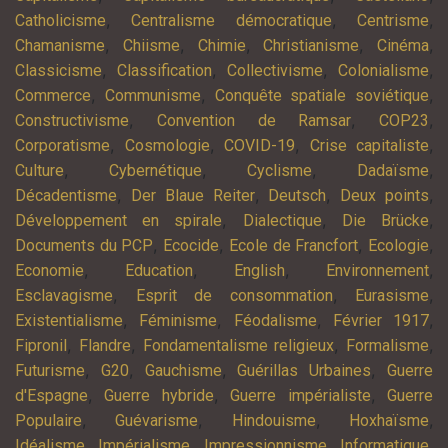
,
,
,
Catholicisme
Centralisme démocratique
Centrisme
,
,
,
,
,
Chamanisme
Chiisme
Chimie
Christianisme
Cinéma
,
,
,
,
Classicisme
Classification
Collectivisme
Colonialisme
,
,
,
Commerce
Communisme
Conquête spatiale soviétique
,
,
,
Constructivisme
Convention de Ramsar
COP23
,
,
,
,
Corporatisme
Cosmologie
COVID-19
Crise capitaliste
,
,
,
,
Culture
Cybernétique
Cyclisme
Dadaïsme
,
,
,
,
Décadentisme
Der Blaue Reiter
Deutsch
Deux points
,
,
,
Développement en spirale
Dialectique
Die Brücke
,
,
,
,
Documents du PCP
Ecocide
Ecole de Francfort
Ecologie
,
,
,
,
Economie
Education
English
Environnement
,
,
,
Esclavagisme
Esprit de consommation
Eurasisme
,
,
,
,
Existentialisme
Féminisme
Féodalisme
Février 1917
,
,
,
,
Fipronil
Flandre
Fondamentalisme religieux
Formalisme
,
,
,
,
Futurisme
G20
Gauchisme
Guérillas Urbaines
Guerre
,
,
,
d'Espagne
Guerre hybride
Guerre impérialiste
Guerre
,
,
,
,
Populaire
Guévarisme
Hindouisme
Hoxhaïsme
,
,
,
,
Idéalisme
Impérialisme
Impressionnisme
Informatique