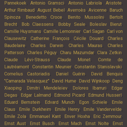
,
,
,
,
Pannekoek
Antonio Gramsci
Antonio Labriola
Aristote
,
,
,
,
Arthur Rimbaud
August Bebel
Averroès
Avicenne
Baruch
,
,
,
Spinoza
Benedetto Croce
Benito Mussolini
Bertolt
,
,
,
,
Brecht
Bob Claessens
Bobby Seale
Boleslav Bierut
,
,
,
Camille Huysmans
Camille Lemonnier
Carl Sagan
Carl von
,
,
,
Clausewitz
Catherine François
Cécile Douard
Charles
,
,
,
Baudelaire
Charles Darwin
Charles Mauras
Charles
,
,
,
,
Patterson
Charles Péguy
Charu Mazumdar
Clara Zetkin
,
,
Claude Lévi-Strauss
Claude Monet
Comte de
,
,
,
Lautréamont
Constantin Meunier
Constantin Stanislavski
,
,
Cornelius Castoriadis
Daniel Guérin
David Benquis
,
,
,
"Camarada Velasquez"
David Hume
David Wijnkoop
Deng
,
,
,
Xiaoping
Dimitri Mendeleïev
Dolores Ibarruri
Edgar
,
,
,
,
Degas
Edgar Lalmand
Edmond Picard
Edmund Husserl
,
,
,
Eduard Bernstein
Edvard Munch
Egon Schiele
Emile
,
,
,
,
Claus
Emile Durkheim
Emile Henry
Emile Vandervelde
,
,
,
,
Emile Zola
Emmanuel Kant
Enver Hoxha
Eric Zemmour
,
,
,
,
Ernst Aust
Ernst Busch
Ernst Mach
Ernst Nolte
Ernst