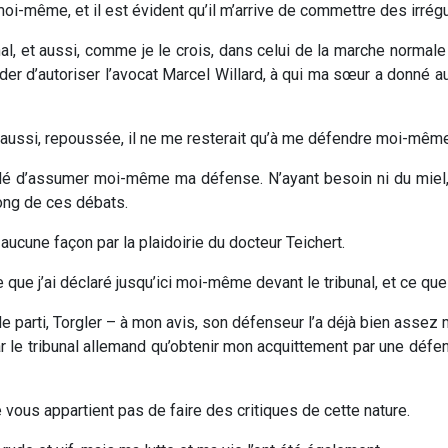
i-même, et il est évident qu’il m’arrive de commettre des irrégul
al, et aussi, comme je le crois, dans celui de la marche normal
er d’autoriser l’avocat Marcel Willard, à qui ma sœur a donné au
le aussi, repoussée, il ne me resterait qu’à me défendre moi-même
écidé d’assumer moi-même ma défense. N’ayant besoin ni du miel,
ong de ces débats.
n aucune façon par la plaidoirie du docteur Teichert.
ue j’ai déclaré jusqu’ici moi-même devant le tribunal, et ce que j
parti, Torgler – à mon avis, son défenseur l’a déjà bien assez m
ar le tribunal allemand qu’obtenir mon acquittement par une déf
e vous appartient pas de faire des critiques de cette nature.