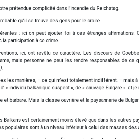
otre prétendue complicité dans l’incendie du Reichstag.
 probable qu’il se trouve des gens pour le croire.
entes : ici on peut ajouter foi à ces étranges affirmations. C
la participation à ce crime.
rventions, ici, ont revêtu ce caractère. Les discours de Goeb
me, mais personne ne peut les rendre responsables de ce que
).
 les manières, – ce qui m’est totalement indifférent, – mais à 
é d’ « individu balkanique suspect », de « sauvage Bulgare », et j
 et barbare. Mais la classe ouvrière et la paysannerie de Bulgari
s Balkans est certainement moins élevé que dans les autres pays
ses populaires sont à un niveau inférieur à celui des masses des