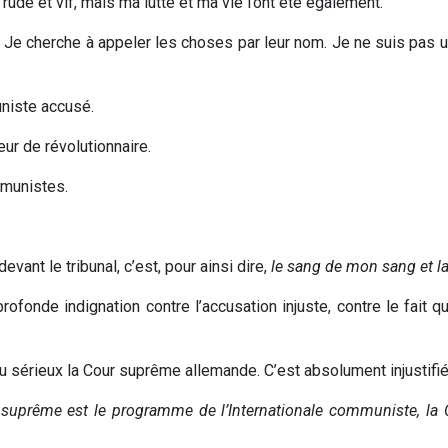
ude et vif, mais ma lutte et ma vie l’ont été également.
Je cherche à appeler les choses par leur nom. Je ne suis pas un
iste accusé.
ur de révolutionnaire.
munistes.
ant le tribunal, c’est, pour ainsi dire,
le sang de mon sang et la
fonde indignation contre l’accusation injuste, contre le fait q
 sérieux la Cour suprême allemande. C’est absolument injustifié
 suprême est le programme de l’Internationale communiste, l