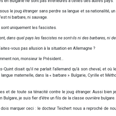
ues en Bulgarie ne sont pas inférieures à celles des autres pays.
ous le joug étranger sans perdre sa langue et sa nationalité, un 
’est ni barbare, ni sauvage.
 sont uniquement les fascistes.
ent,
dans quel pays les fascistes ne sont-ils ni des barbares, ni d
aites-vous pas allusion à la situation en Allemagne ?
ment non, monsieur le Président…
-Quint disait qu’il ne parlait l’allemand qu’à son cheval, et où
la langue maternelle, dans la « barbare » Bulgarie, Cyrille et Méth
es et de toute sa ténacité contre le joug étranger. Aussi bien j
un Bulgare, je suis fier d’être un fils de la classe ouvrière bulgare.
je dois marquer ceci : le docteur Teichert nous a reproché de 