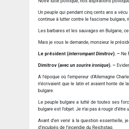
Notre lutte politique, nos aspirations politiq
Un peuple qui pendant cinq cents ans a vécu s
continue à lutter contre le fascisme bulgare, n
Les barbares et les sauvages en Bulgarie, ce
Mais je vous le demande, monsieur le présid
Le président (
interrompant Dimitrov
). –
Ne f
Dimitrov (
avec un sourire ironique
). –
Evidem
A l’époque où l’empereur d’Allemagne Charles
n’écrivaient que le latin et avaient honte de 
bulgare.
Le peuple bulgare a lutté de toutes ses forc
bulgare est l’objet. Je n’ai pas à rougir d’être 
Avant d’en venir à la question essentielle, 
d’inculpés de l’incendie du Reichstag.