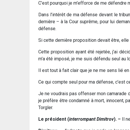
C’est pourquoi je m’efforce de me défendre mo
Dans l’intérêt de ma défense devant le tribun
dernière – à la Cour suprême, pour lui demand
défense.
Si cette dernière proposition devait être, el
Cette proposition ayant été rejetée, j’ai d
m’a été imposé, je me suis défendu seul au l
Il est tout à fait clair que je ne me sens lié e
Ce qui compte seul pour ma défense, c’est ce q
Je ne voudrais pas offenser mon camarade de 
je préfère être condamné à mort, innocent, p
Torgler.
Le président (
interrompant Dimitrov
). –
Il n