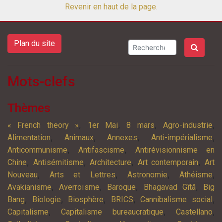
Revenir en haut de la page.
Plan du site
Mots-clefs
Thèmes
,
,
,
,
« French theory »
1er Mai
8 mars
Agro-industrie
,
,
,
,
Alimentation
Animaux
Annexes
Anti-impérialisme
,
,
Anticommunisme
Antifascisme
Antirévisionnisme en
,
,
,
,
Chine
Antisémitisme
Architecture
Art contemporain
Art
,
,
,
,
Nouveau
Arts et Lettres
Astronomie
Athéisme
,
,
,
,
Avakianisme
Averroïsme
Baroque
Bhagavad Gîtâ
Big
,
,
,
,
,
Bang
Biologie
Biosphère
BRICS
Cannibalisme social
,
,
,
Capitalisme
Capitalisme bureaucratique
Castellano