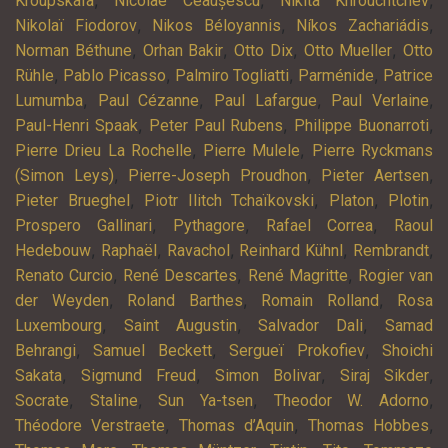
Kroupskaïa
Nicolae Ceaușescu
Nikita Khrouchtchev
,
,
,
Nikolaï Fiodorov
Nikos Béloyannis
Níkos Zachariádis
,
,
,
,
Norman Béthune
Orhan Bakir
Otto Dix
Otto Mueller
Otto
,
,
,
,
Rühle
Pablo Picasso
Palmiro Togliatti
Parménide
Patrice
,
,
,
,
Lumumba
Paul Cézanne
Paul Lafargue
Paul Verlaine
,
,
,
Paul-Henri Spaak
Peter Paul Rubens
Philippe Buonarroti
,
,
Pierre Drieu La Rochelle
Pierre Mulele
Pierre Ryckmans
,
,
,
(Simon Leys)
Pierre-Joseph Proudhon
Pieter Aertsen
,
,
,
,
Pieter Brueghel
Piotr Ilitch Tchaïkovski
Platon
Plotin
,
,
,
Prospero Gallinari
Pythagore
Rafael Correa
Raoul
,
,
,
,
,
Hedebouw
Raphaël
Ravachol
Reinhard Kühnl
Rembrandt
,
,
,
Renato Curcio
René Descartes
René Magritte
Rogier van
,
,
,
der Weyden
Roland Barthes
Romain Rolland
Rosa
,
,
,
Luxembourg
Saint Augustin
Salvador Dali
Samad
,
,
,
Behrangi
Samuel Beckett
Sergueï Prokofiev
Shoichi
,
,
,
,
Sakata
Sigmund Freud
Simon Bolivar
Siraj Sikder
,
,
,
,
Socrate
Staline
Sun Ya-tsen
Theodor W. Adorno
,
,
,
Théodore Verstraete
Thomas d’Aquin
Thomas Hobbes