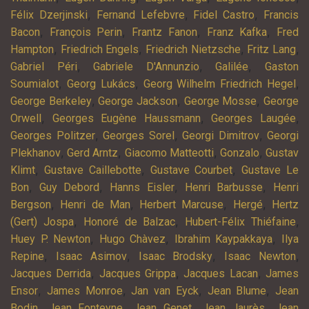
,
,
,
Félix Dzerjinski
Fernand Lefebvre
Fidel Castro
Francis
,
,
,
,
Bacon
François Perin
Frantz Fanon
Franz Kafka
Fred
,
,
,
,
Hampton
Friedrich Engels
Friedrich Nietzsche
Fritz Lang
,
,
,
Gabriel Péri
Gabriele D'Annunzio
Galilée
Gaston
,
,
,
Soumialot
Georg Lukács
Georg Wilhelm Friedrich Hegel
,
,
,
George Berkeley
George Jackson
George Mosse
George
,
,
,
Orwell
Georges Eugène Haussmann
Georges Laugée
,
,
,
Georges Politzer
Georges Sorel
Georgi Dimitrov
Georgi
,
,
,
,
Plekhanov
Gerd Arntz
Giacomo Matteotti
Gonzalo
Gustav
,
,
,
Klimt
Gustave Caillebotte
Gustave Courbet
Gustave Le
,
,
,
,
Bon
Guy Debord
Hanns Eisler
Henri Barbusse
Henri
,
,
,
,
Bergson
Henri de Man
Herbert Marcuse
Hergé
Hertz
,
,
,
(Gert) Jospa
Honoré de Balzac
Hubert-Félix Thiéfaine
,
,
,
Huey P. Newton
Hugo Chàvez
Ibrahim Kaypakkaya
Ilya
,
,
,
,
Repine
Isaac Asimov
Isaac Brodsky
Isaac Newton
,
,
,
Jacques Derrida
Jacques Grippa
Jacques Lacan
James
,
,
,
,
Ensor
James Monroe
Jan van Eyck
Jean Blume
Jean
,
,
,
,
Bodin
Jean Fonteyne
Jean Genet
Jean Jaurès
Jean