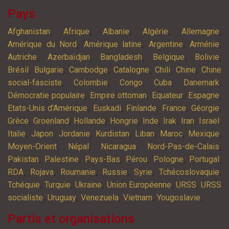
Pays
,
,
,
,
,
Afghanistan
Afrique
Albanie
Algérie
Allemagne
,
,
,
,
Amérique du Nord
Amérique latine
Argentine
Arménie
,
,
,
,
,
Autriche
Azerbaïdjan
Bangladesh
Belgique
Bolivie
,
,
,
,
,
,
Brésil
Bulgarie
Cambodge
Catalogne
Chili
Chine
Chine
,
,
,
,
,
social-fasciste
Colombie
Congo
Cuba
Danemark
,
,
,
,
Démocratie populaire
Empire ottoman
Equateur
Espagne
,
,
,
,
,
Etats-Unis d'Amérique
Euskadi
Finlande
France
Géorgie
,
,
,
,
,
,
,
,
Grèce
Groenland
Hollande
Hongrie
Inde
Irak
Iran
Israël
,
,
,
,
,
,
,
Italie
Japon
Jordanie
Kurdistan
Liban
Maroc
Mexique
,
,
,
,
Moyen-Orient
Népal
Nicaragua
Nord-Pas-de-Calais
,
,
,
,
,
,
Pakistan
Palestine
Pays-Bas
Pérou
Pologne
Portugal
,
,
,
,
,
,
RDA
Rojava
Roumanie
Russie
Syrie
Tchécoslovaquie
,
,
,
,
,
Tchéquie
Turquie
Ukraine
Union Européenne
URSS
URSS
,
,
,
,
,
socialiste
Uruguay
Venezuela
Vietnam
Yougoslavie
Partis et organisations