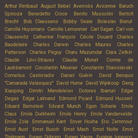
,
,
,
,
Arthur Rimbaud
August Bebel
Averroès
Avicenne
Baruch
,
,
,
Spinoza
Benedetto Croce
Benito Mussolini
Bertolt
,
,
,
,
Brecht
Bob Claessens
Bobby Seale
Boleslav Bierut
,
,
,
Camille Huysmans
Camille Lemonnier
Carl Sagan
Carl von
,
,
,
Clausewitz
Catherine François
Cécile Douard
Charles
,
,
,
Baudelaire
Charles Darwin
Charles Mauras
Charles
,
,
,
,
Patterson
Charles Péguy
Charu Mazumdar
Clara Zetkin
,
,
Claude Lévi-Strauss
Claude Monet
Comte de
,
,
,
Lautréamont
Constantin Meunier
Constantin Stanislavski
,
,
Cornelius Castoriadis
Daniel Guérin
David Benquis
,
,
,
"Camarada Velasquez"
David Hume
David Wijnkoop
Deng
,
,
,
Xiaoping
Dimitri Mendeleïev
Dolores Ibarruri
Edgar
,
,
,
,
Degas
Edgar Lalmand
Edmond Picard
Edmund Husserl
,
,
,
Eduard Bernstein
Edvard Munch
Egon Schiele
Emile
,
,
,
,
Claus
Emile Durkheim
Emile Henry
Emile Vandervelde
,
,
,
,
Emile Zola
Emmanuel Kant
Enver Hoxha
Eric Zemmour
,
,
,
,
Ernst Aust
Ernst Busch
Ernst Mach
Ernst Nolte
Ernst
,
,
,
,
Thälmann
Eugen Dühring
Eugen Varga
Eugène Ionesco