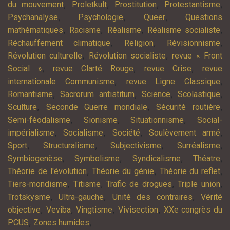
,
,
,
,
du mouvement
Proletkult
Prostitution
Protestantisme
,
,
,
Psychanalyse
Psychologie
Queer
Questions
,
,
,
,
mathématiques
Racisme
Réalisme
Réalisme socialiste
,
,
,
Réchauffement climatique
Religion
Révisionnisme
,
,
Révolution culturelle
Révolution socialiste
revue « Front
,
,
,
Social »
revue Clarté Rouge
revue Crise
revue
,
,
internationale Communisme
revue Ligne Classique
,
,
,
,
Romantisme
Sacrorum antistitum
Science
Scolastique
,
,
,
Sculture
Seconde Guerre mondiale
Sécurité routière
,
,
,
Semi-féodalisme
Sionisme
Situationnisme
Social-
,
,
,
,
impérialisme
Socialisme
Société
Soulèvement armé
,
,
,
,
Sport
Structuralisme
Subjectivisme
Surréalisme
,
,
,
,
Symbiogenèse
Symbolisme
Syndicalisme
Théatre
,
,
,
Théorie de l'évolution
Théorie du génie
Théorie du reflet
,
,
,
,
Tiers-mondisme
Titisme
Trafic de drogues
Triple union
,
,
,
Trotskysme
Ultra-gauche
Unité des contraires
Vérité
,
,
,
,
objective
Veviba
Vingtisme
Vivisection
XXe congrès du
,
,
PCUS
Zones humides