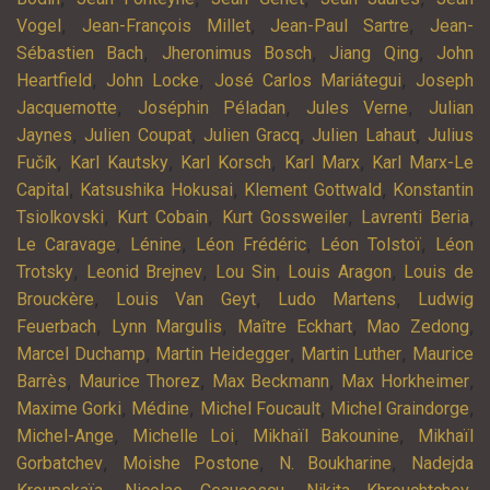
,
,
,
Vogel
Jean-François Millet
Jean-Paul Sartre
Jean-
,
,
,
Sébastien Bach
Jheronimus Bosch
Jiang Qing
John
,
,
,
Heartfield
John Locke
José Carlos Mariátegui
Joseph
,
,
,
Jacquemotte
Joséphin Péladan
Jules Verne
Julian
,
,
,
,
Jaynes
Julien Coupat
Julien Gracq
Julien Lahaut
Julius
,
,
,
,
Fučík
Karl Kautsky
Karl Korsch
Karl Marx
Karl Marx-Le
,
,
,
Capital
Katsushika Hokusai
Klement Gottwald
Konstantin
,
,
,
,
Tsiolkovski
Kurt Cobain
Kurt Gossweiler
Lavrenti Beria
,
,
,
,
Le Caravage
Lénine
Léon Frédéric
Léon Tolstoï
Léon
,
,
,
,
Trotsky
Leonid Brejnev
Lou Sin
Louis Aragon
Louis de
,
,
,
Brouckère
Louis Van Geyt
Ludo Martens
Ludwig
,
,
,
,
Feuerbach
Lynn Margulis
Maître Eckhart
Mao Zedong
,
,
,
Marcel Duchamp
Martin Heidegger
Martin Luther
Maurice
,
,
,
,
Barrès
Maurice Thorez
Max Beckmann
Max Horkheimer
,
,
,
,
Maxime Gorki
Médine
Michel Foucault
Michel Graindorge
,
,
,
Michel-Ange
Michelle Loi
Mikhaïl Bakounine
Mikhaïl
,
,
,
Gorbatchev
Moishe Postone
N. Boukharine
Nadejda
,
,
,