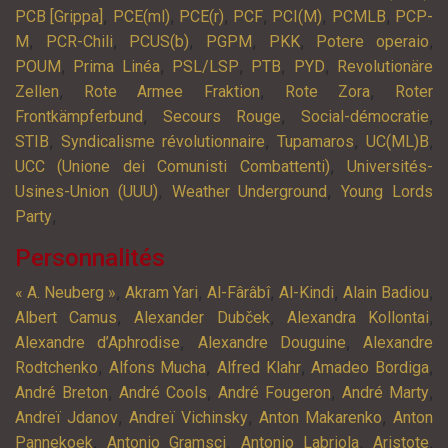
,
,
,
,
,
,
PCB [Grippa]
PCE(ml)
PCE(r)
PCF
PCI(M)
PCMLB
PCP-
,
,
,
,
,
,
M
PCR-Chili
PCUS(b)
PGPM
PKK
Potere operaio
,
,
,
,
,
POUM
Prima Linéa
PSL/LSP
PTB
PYD
Revolutionäre
,
,
,
Zellen
Rote Armee Fraktion
Rote Zora
Roter
,
,
,
Frontkämpferbund
Secours Rouge
Social-démocratie
,
,
,
,
STIB
Syndicalisme révolutionnaire
Tupamaros
UC(ML)B
,
UCC (Unione dei Comunisti Combattenti)
Universités-
,
,
Usines-Union (UUU)
Weather Underground
Young Lords
,
Party
Personnalités
,
,
,
,
,
« A. Neuberg »
Akram Yari
Al-Fârâbî
Al-Kindi
Alain Badiou
,
,
,
Albert Camus
Alexander Dubček
Alexandra Kollontai
,
,
Alexandre d’Aphrodise
Alexandre Douguine
Alexandre
,
,
,
,
Rodtchenko
Alfons Mucha
Alfred Klahr
Amadeo Bordiga
,
,
,
,
André Breton
André Cools
André Fougeron
André Marty
,
,
,
Andreï Jdanov
Andreï Vichinsky
Anton Makarenko
Anton
,
,
,
,
Pannekoek
Antonio Gramsci
Antonio Labriola
Aristote