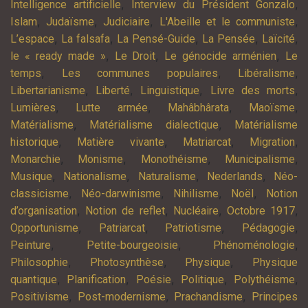
,
,
Intelligence artificielle
Interview du Président Gonzalo
,
,
,
,
Islam
Judaïsme
Judiciaire
L'Abeille et le communiste
,
,
,
,
,
L’espace
La falsafa
La Pensé-Guide
La Pensée
Laïcité
,
,
,
le « ready made »
Le Droit
Le génocide arménien
Le
,
,
,
temps
Les communes populaires
Libéralisme
,
,
,
,
Libertarianisme
Liberté
Linguistique
Livre des morts
,
,
,
,
Lumières
Lutte armée
Mahâbhârata
Maoïsme
,
,
Matérialisme
Matérialisme dialectique
Matérialisme
,
,
,
,
historique
Matière vivante
Matriarcat
Migration
,
,
,
,
Monarchie
Monisme
Monothéisme
Municipalisme
,
,
,
,
Musique
Nationalisme
Naturalisme
Nederlands
Néo-
,
,
,
,
classicisme
Néo-darwinisme
Nihilisme
Noël
Notion
,
,
,
,
d’organisation
Notion de reflet
Nucléaire
Octobre 1917
,
,
,
,
Opportunisme
Patriarcat
Patriotisme
Pédagogie
,
,
,
Peinture
Petite-bourgeoisie
Phénoménologie
,
,
,
Philosophie
Photosynthèse
Physique
Physique
,
,
,
,
,
quantique
Planification
Poésie
Politique
Polythéisme
,
,
,
Positivisme
Post-modernisme
Prachandisme
Principes