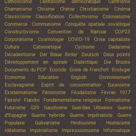
,
,
,
Catholicisme
Centralisme démocratique
Centrisme
,
,
,
,
,
Chamanisme
Chiisme
Chimie
Christianisme
Cinéma
,
,
,
,
Classicisme
Classification
Collectivisme
Colonialisme
,
,
,
Commerce
Communisme
Conquête spatiale soviétique
,
,
,
Constructivisme
Convention de Ramsar
COP23
,
,
,
,
Corporatisme
Cosmologie
COVID-19
Crise capitaliste
,
,
,
,
Culture
Cybernétique
Cyclisme
Dadaïsme
,
,
,
,
Décadentisme
Der Blaue Reiter
Deutsch
Deux points
,
,
,
Développement en spirale
Dialectique
Die Brücke
,
,
,
,
Documents du PCP
Ecocide
Ecole de Francfort
Ecologie
,
,
,
,
Economie
Education
English
Environnement
,
,
,
Esclavagisme
Esprit de consommation
Eurasisme
,
,
,
,
Existentialisme
Féminisme
Féodalisme
Février 1917
,
,
,
,
Fipronil
Flandre
Fondamentalisme religieux
Formalisme
,
,
,
,
Futurisme
G20
Gauchisme
Guérillas Urbaines
Guerre
,
,
,
d'Espagne
Guerre hybride
Guerre impérialiste
Guerre
,
,
,
,
Populaire
Guévarisme
Hindouisme
Hoxhaïsme
,
,
,
,
Idéalisme
Impérialisme
Impressionnisme
Informatique