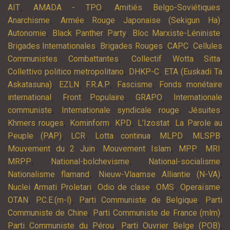
,
,
,
AIT
AMADA - TPO
Amitiés Belgo-Soviétiques
,
,
Anarchisme
Armée Rouge Japonaise (Sekigun Ha)
,
,
,
Autonomie
Black Panther Party
Bloc Marxiste-Léniniste
,
,
,
Brigades Internationales
Brigades Rouges
CAPC
Cellules
,
,
Communistes Combattantes
Collectif Wotta Sitta
,
,
Collettivo politico metropolitano
DHKP-C
ETA (Euskadi Ta
,
,
,
,
Askatasuna)
EZLN
F.R.A.P
Fascisme
Fonds monétaire
,
,
,
international
Front Populaire
GRAPO
Internationale
,
,
,
communiste
Internationale syndicale rouge
Jésuites
,
,
,
,
Khmers rouges
Kominform
KPD
L’Izostat
La Parole au
,
,
,
,
,
Peuple (PAP)
LCR
Lotta continua
MLPD
MLSPB
,
,
,
,
Mouvement du 2 Juin
Mouvement Islam
MPP
MRI
,
,
,
MRPP
National-bolchevisme
National-socialisme
,
,
Nationalisme flamand
Nieuw-Vlaamse Alliantie (N-VA)
,
,
,
,
Nuclei Armati Proletari
Odio de clase
OMS
Operaïsme
,
,
,
OTAN
P.C.E.(m-l)
Parti Communiste de Belgique
Parti
,
,
Communiste de Chine
Parti Communiste de France (mlm)
,
,
Parti Communiste du Pérou
Parti Ouvrier Belge (POB)