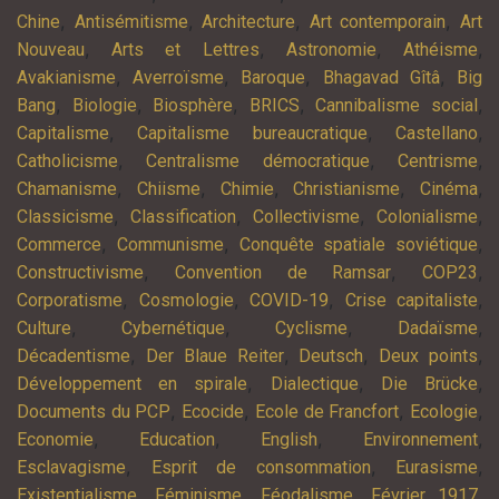
,
,
,
,
Chine
Antisémitisme
Architecture
Art contemporain
Art
,
,
,
,
Nouveau
Arts et Lettres
Astronomie
Athéisme
,
,
,
,
Avakianisme
Averroïsme
Baroque
Bhagavad Gîtâ
Big
,
,
,
,
,
Bang
Biologie
Biosphère
BRICS
Cannibalisme social
,
,
,
Capitalisme
Capitalisme bureaucratique
Castellano
,
,
,
Catholicisme
Centralisme démocratique
Centrisme
,
,
,
,
,
Chamanisme
Chiisme
Chimie
Christianisme
Cinéma
,
,
,
,
Classicisme
Classification
Collectivisme
Colonialisme
,
,
,
Commerce
Communisme
Conquête spatiale soviétique
,
,
,
Constructivisme
Convention de Ramsar
COP23
,
,
,
,
Corporatisme
Cosmologie
COVID-19
Crise capitaliste
,
,
,
,
Culture
Cybernétique
Cyclisme
Dadaïsme
,
,
,
,
Décadentisme
Der Blaue Reiter
Deutsch
Deux points
,
,
,
Développement en spirale
Dialectique
Die Brücke
,
,
,
,
Documents du PCP
Ecocide
Ecole de Francfort
Ecologie
,
,
,
,
Economie
Education
English
Environnement
,
,
,
Esclavagisme
Esprit de consommation
Eurasisme
,
,
,
,
Existentialisme
Féminisme
Féodalisme
Février 1917