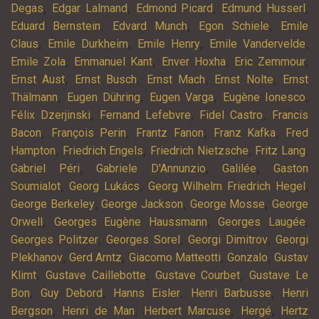
,
,
,
,
Degas
Edgar Lalmand
Edmond Picard
Edmund Husserl
,
,
,
Eduard Bernstein
Edvard Munch
Egon Schiele
Emile
,
,
,
,
Claus
Emile Durkheim
Emile Henry
Emile Vandervelde
,
,
,
,
Emile Zola
Emmanuel Kant
Enver Hoxha
Eric Zemmour
,
,
,
,
Ernst Aust
Ernst Busch
Ernst Mach
Ernst Nolte
Ernst
,
,
,
,
Thälmann
Eugen Dühring
Eugen Varga
Eugène Ionesco
,
,
,
Félix Dzerjinski
Fernand Lefebvre
Fidel Castro
Francis
,
,
,
,
Bacon
François Perin
Frantz Fanon
Franz Kafka
Fred
,
,
,
,
Hampton
Friedrich Engels
Friedrich Nietzsche
Fritz Lang
,
,
,
Gabriel Péri
Gabriele D'Annunzio
Galilée
Gaston
,
,
,
Soumialot
Georg Lukács
Georg Wilhelm Friedrich Hegel
,
,
,
George Berkeley
George Jackson
George Mosse
George
,
,
,
Orwell
Georges Eugène Haussmann
Georges Laugée
,
,
,
Georges Politzer
Georges Sorel
Georgi Dimitrov
Georgi
,
,
,
,
Plekhanov
Gerd Arntz
Giacomo Matteotti
Gonzalo
Gustav
,
,
,
Klimt
Gustave Caillebotte
Gustave Courbet
Gustave Le
,
,
,
,
Bon
Guy Debord
Hanns Eisler
Henri Barbusse
Henri
,
,
,
,
Bergson
Henri de Man
Herbert Marcuse
Hergé
Hertz