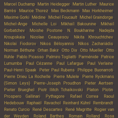
,
,
,
Marcel Duchamp
Martin Heidegger
Martin Luther
Maurice
,
,
,
,
Barrès
Maurice Thorez
Max Beckmann
Max Horkheimer
,
,
,
,
Maxime Gorki
Médine
Michel Foucault
Michel Graindorge
,
,
,
Michel-Ange
Michelle Loi
Mikhaïl Bakounine
Mikhaïl
,
,
,
Gorbatchev
Moishe Postone
N. Boukharine
Nadejda
,
,
,
Kroupskaïa
Nicolae Ceaușescu
Nikita Khrouchtchev
,
,
,
Nikolaï Fiodorov
Nikos Béloyannis
Níkos Zachariádis
,
,
,
,
Norman Béthune
Orhan Bakir
Otto Dix
Otto Mueller
Otto
,
,
,
,
Rühle
Pablo Picasso
Palmiro Togliatti
Parménide
Patrice
,
,
,
,
Lumumba
Paul Cézanne
Paul Lafargue
Paul Verlaine
,
,
,
Paul-Henri Spaak
Peter Paul Rubens
Philippe Buonarroti
,
,
Pierre Drieu La Rochelle
Pierre Mulele
Pierre Ryckmans
,
,
,
(Simon Leys)
Pierre-Joseph Proudhon
Pieter Aertsen
,
,
,
,
Pieter Brueghel
Piotr Ilitch Tchaïkovski
Platon
Plotin
,
,
,
Prospero Gallinari
Pythagore
Rafael Correa
Raoul
,
,
,
,
,
Hedebouw
Raphaël
Ravachol
Reinhard Kühnl
Rembrandt
,
,
,
Renato Curcio
René Descartes
René Magritte
Rogier van
,
,
,
der Weyden
Roland Barthes
Romain Rolland
Rosa