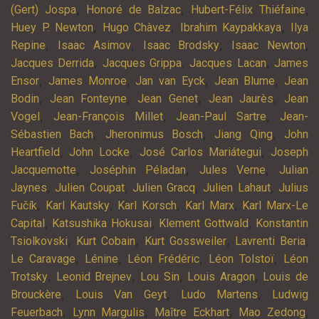
,
,
,
(Gert) Jospa
Honoré de Balzac
Hubert-Félix Thiéfaine
,
,
,
Huey P. Newton
Hugo Chàvez
Ibrahim Kaypakkaya
Ilya
,
,
,
,
Repine
Isaac Asimov
Isaac Brodsky
Isaac Newton
,
,
,
Jacques Derrida
Jacques Grippa
Jacques Lacan
James
,
,
,
,
Ensor
James Monroe
Jan van Eyck
Jean Blume
Jean
,
,
,
,
Bodin
Jean Fonteyne
Jean Genet
Jean Jaurès
Jean
,
,
,
Vogel
Jean-François Millet
Jean-Paul Sartre
Jean-
,
,
,
Sébastien Bach
Jheronimus Bosch
Jiang Qing
John
,
,
,
Heartfield
John Locke
José Carlos Mariátegui
Joseph
,
,
,
Jacquemotte
Joséphin Péladan
Jules Verne
Julian
,
,
,
,
Jaynes
Julien Coupat
Julien Gracq
Julien Lahaut
Julius
,
,
,
,
Fučík
Karl Kautsky
Karl Korsch
Karl Marx
Karl Marx-Le
,
,
,
Capital
Katsushika Hokusai
Klement Gottwald
Konstantin
,
,
,
,
Tsiolkovski
Kurt Cobain
Kurt Gossweiler
Lavrenti Beria
,
,
,
,
Le Caravage
Lénine
Léon Frédéric
Léon Tolstoï
Léon
,
,
,
,
Trotsky
Leonid Brejnev
Lou Sin
Louis Aragon
Louis de
,
,
,
Brouckère
Louis Van Geyt
Ludo Martens
Ludwig
,
,
,
,
Feuerbach
Lynn Margulis
Maître Eckhart
Mao Zedong