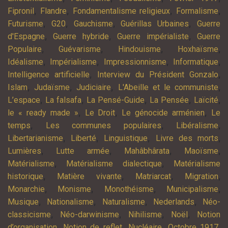
,
,
,
,
Fipronil
Flandre
Fondamentalisme religieux
Formalisme
,
,
,
,
Futurisme
G20
Gauchisme
Guérillas Urbaines
Guerre
,
,
,
d'Espagne
Guerre hybride
Guerre impérialiste
Guerre
,
,
,
,
Populaire
Guévarisme
Hindouisme
Hoxhaïsme
,
,
,
,
Idéalisme
Impérialisme
Impressionnisme
Informatique
,
,
Intelligence artificielle
Interview du Président Gonzalo
,
,
,
,
Islam
Judaïsme
Judiciaire
L'Abeille et le communiste
,
,
,
,
,
L’espace
La falsafa
La Pensé-Guide
La Pensée
Laïcité
,
,
,
le « ready made »
Le Droit
Le génocide arménien
Le
,
,
,
temps
Les communes populaires
Libéralisme
,
,
,
,
Libertarianisme
Liberté
Linguistique
Livre des morts
,
,
,
,
Lumières
Lutte armée
Mahâbhârata
Maoïsme
,
,
Matérialisme
Matérialisme dialectique
Matérialisme
,
,
,
,
historique
Matière vivante
Matriarcat
Migration
,
,
,
,
Monarchie
Monisme
Monothéisme
Municipalisme
,
,
,
,
Musique
Nationalisme
Naturalisme
Nederlands
Néo-
,
,
,
,
classicisme
Néo-darwinisme
Nihilisme
Noël
Notion
,
,
,
,
d’organisation
Notion de reflet
Nucléaire
Octobre 1917