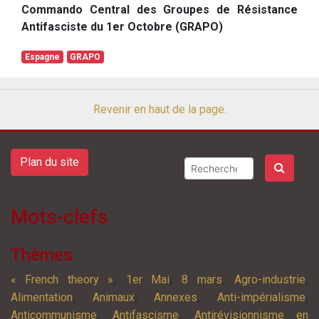
Commando Central des Groupes de Résistance
Antifasciste du 1er Octobre (GRAPO)
Espagne
GRAPO
Revenir en haut de la page.
Plan du site
Mots-clefs
Thèmes
,
,
,
,
« French theory »
1er Mai
8 mars
Agro-industrie
,
,
,
,
Alimentation
Animaux
Annexes
Anti-impérialisme
,
,
Anticommunisme
Antifascisme
Antirévisionnisme en