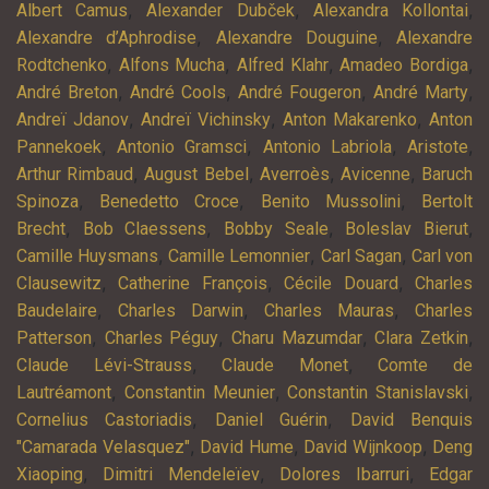
,
,
,
Albert Camus
Alexander Dubček
Alexandra Kollontai
,
,
Alexandre d’Aphrodise
Alexandre Douguine
Alexandre
,
,
,
,
Rodtchenko
Alfons Mucha
Alfred Klahr
Amadeo Bordiga
,
,
,
,
André Breton
André Cools
André Fougeron
André Marty
,
,
,
Andreï Jdanov
Andreï Vichinsky
Anton Makarenko
Anton
,
,
,
,
Pannekoek
Antonio Gramsci
Antonio Labriola
Aristote
,
,
,
,
Arthur Rimbaud
August Bebel
Averroès
Avicenne
Baruch
,
,
,
Spinoza
Benedetto Croce
Benito Mussolini
Bertolt
,
,
,
,
Brecht
Bob Claessens
Bobby Seale
Boleslav Bierut
,
,
,
Camille Huysmans
Camille Lemonnier
Carl Sagan
Carl von
,
,
,
Clausewitz
Catherine François
Cécile Douard
Charles
,
,
,
Baudelaire
Charles Darwin
Charles Mauras
Charles
,
,
,
,
Patterson
Charles Péguy
Charu Mazumdar
Clara Zetkin
,
,
Claude Lévi-Strauss
Claude Monet
Comte de
,
,
,
Lautréamont
Constantin Meunier
Constantin Stanislavski
,
,
Cornelius Castoriadis
Daniel Guérin
David Benquis
,
,
,
"Camarada Velasquez"
David Hume
David Wijnkoop
Deng
,
,
,
Xiaoping
Dimitri Mendeleïev
Dolores Ibarruri
Edgar