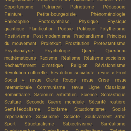
,
,
,
,
Opportunisme
Patriarcat
Patriotisme
Pédagogie
,
,
,
Peinture
Petite-bourgeoisie
Phénoménologie
,
,
,
Philosophie
Photosynthèse
Physique
Physique
,
,
,
,
,
quantique
Planification
Poésie
Politique
Polythéisme
,
,
,
Positivisme
Post-modernisme
Prachandisme
Principes
,
,
,
,
du mouvement
Proletkult
Prostitution
Protestantisme
,
,
,
Psychanalyse
Psychologie
Queer
Questions
,
,
,
,
mathématiques
Racisme
Réalisme
Réalisme socialiste
,
,
,
Réchauffement climatique
Religion
Révisionnisme
,
,
Révolution culturelle
Révolution socialiste
revue « Front
,
,
,
Social »
revue Clarté Rouge
revue Crise
revue
,
,
internationale Communisme
revue Ligne Classique
,
,
,
,
Romantisme
Sacrorum antistitum
Science
Scolastique
,
,
,
Sculture
Seconde Guerre mondiale
Sécurité routière
,
,
,
Semi-féodalisme
Sionisme
Situationnisme
Social-
,
,
,
,
impérialisme
Socialisme
Société
Soulèvement armé
,
,
,
,
Sport
Structuralisme
Subjectivisme
Surréalisme