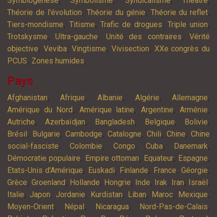
,
,
,
,
Symbiogenèse
Symbolisme
Syndicalisme
Théatre
,
,
,
Théorie de l'évolution
Théorie du génie
Théorie du reflet
,
,
,
,
Tiers-mondisme
Titisme
Trafic de drogues
Triple union
,
,
,
Trotskysme
Ultra-gauche
Unité des contraires
Vérité
,
,
,
,
objective
Veviba
Vingtisme
Vivisection
XXe congrès du
,
,
PCUS
Zones humides
Pays
,
,
,
,
,
Afghanistan
Afrique
Albanie
Algérie
Allemagne
,
,
,
,
Amérique du Nord
Amérique latine
Argentine
Arménie
,
,
,
,
,
Autriche
Azerbaïdjan
Bangladesh
Belgique
Bolivie
,
,
,
,
,
,
Brésil
Bulgarie
Cambodge
Catalogne
Chili
Chine
Chine
,
,
,
,
,
social-fasciste
Colombie
Congo
Cuba
Danemark
,
,
,
,
Démocratie populaire
Empire ottoman
Equateur
Espagne
,
,
,
,
,
Etats-Unis d'Amérique
Euskadi
Finlande
France
Géorgie
,
,
,
,
,
,
,
,
Grèce
Groenland
Hollande
Hongrie
Inde
Irak
Iran
Israël
,
,
,
,
,
,
,
Italie
Japon
Jordanie
Kurdistan
Liban
Maroc
Mexique
,
,
,
,
Moyen-Orient
Népal
Nicaragua
Nord-Pas-de-Calais