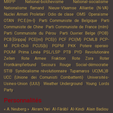
,
,
,
MRPP
National-bolchevisme
National-socialisme
,
,
Nationalisme flamand
Nieuw-Vlaamse Alliantie (N-VA)
,
,
,
,
Nuclei Armati Proletari
Odio de clase
OMS
Operaïsme
,
,
,
OTAN
P.C.E.(m-l)
Parti Communiste de Belgique
Parti
,
,
Communiste de Chine
Parti Communiste de France (mlm)
,
,
Parti Communiste du Pérou
Parti Ouvrier Belge (POB)
,
,
,
,
,
,
PCB [Grippa]
PCE(ml)
PCE(r)
PCF
PCI(M)
PCMLB
PCP-
,
,
,
,
,
,
M
PCR-Chili
PCUS(b)
PGPM
PKK
Potere operaio
,
,
,
,
,
POUM
Prima Linéa
PSL/LSP
PTB
PYD
Revolutionäre
,
,
,
Zellen
Rote Armee Fraktion
Rote Zora
Roter
,
,
,
Frontkämpferbund
Secours Rouge
Social-démocratie
,
,
,
,
STIB
Syndicalisme révolutionnaire
Tupamaros
UC(ML)B
,
UCC (Unione dei Comunisti Combattenti)
Universités-
,
,
Usines-Union (UUU)
Weather Underground
Young Lords
,
Party
Personnalités
,
,
,
,
,
« A. Neuberg »
Akram Yari
Al-Fârâbî
Al-Kindi
Alain Badiou