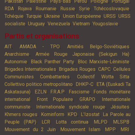
,
,
,
,
,
,
Pakistan
Palestine
Pays-Bas
Pérou
Pologne
Portugal
,
,
,
,
,
,
RDA
Rojava
Roumanie
Russie
Syrie
Tchécoslovaquie
,
,
,
,
,
Tchéquie
Turquie
Ukraine
Union Européenne
URSS
URSS
,
,
,
,
,
socialiste
Uruguay
Venezuela
Vietnam
Yougoslavie
Partis et organisations
,
,
,
AIT
AMADA - TPO
Amitiés Belgo-Soviétiques
,
,
Anarchisme
Armée Rouge Japonaise (Sekigun Ha)
,
,
,
Autonomie
Black Panther Party
Bloc Marxiste-Léniniste
,
,
,
Brigades Internationales
Brigades Rouges
CAPC
Cellules
,
,
Communistes Combattantes
Collectif Wotta Sitta
,
,
Collettivo politico metropolitano
DHKP-C
ETA (Euskadi Ta
,
,
,
,
Askatasuna)
EZLN
F.R.A.P
Fascisme
Fonds monétaire
,
,
,
international
Front Populaire
GRAPO
Internationale
,
,
,
communiste
Internationale syndicale rouge
Jésuites
,
,
,
,
Khmers rouges
Kominform
KPD
L’Izostat
La Parole au
,
,
,
,
,
Peuple (PAP)
LCR
Lotta continua
MLPD
MLSPB
,
,
,
,
Mouvement du 2 Juin
Mouvement Islam
MPP
MRI