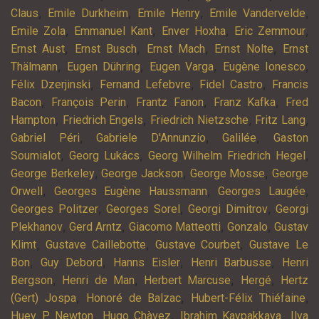
,
,
,
,
Claus
Emile Durkheim
Emile Henry
Emile Vandervelde
,
,
,
,
Emile Zola
Emmanuel Kant
Enver Hoxha
Eric Zemmour
,
,
,
,
Ernst Aust
Ernst Busch
Ernst Mach
Ernst Nolte
Ernst
,
,
,
,
Thälmann
Eugen Dühring
Eugen Varga
Eugène Ionesco
,
,
,
Félix Dzerjinski
Fernand Lefebvre
Fidel Castro
Francis
,
,
,
,
Bacon
François Perin
Frantz Fanon
Franz Kafka
Fred
,
,
,
,
Hampton
Friedrich Engels
Friedrich Nietzsche
Fritz Lang
,
,
,
Gabriel Péri
Gabriele D'Annunzio
Galilée
Gaston
,
,
,
Soumialot
Georg Lukács
Georg Wilhelm Friedrich Hegel
,
,
,
George Berkeley
George Jackson
George Mosse
George
,
,
,
Orwell
Georges Eugène Haussmann
Georges Laugée
,
,
,
Georges Politzer
Georges Sorel
Georgi Dimitrov
Georgi
,
,
,
,
Plekhanov
Gerd Arntz
Giacomo Matteotti
Gonzalo
Gustav
,
,
,
Klimt
Gustave Caillebotte
Gustave Courbet
Gustave Le
,
,
,
,
Bon
Guy Debord
Hanns Eisler
Henri Barbusse
Henri
,
,
,
,
Bergson
Henri de Man
Herbert Marcuse
Hergé
Hertz
,
,
,
(Gert) Jospa
Honoré de Balzac
Hubert-Félix Thiéfaine
,
,
,
Huey P. Newton
Hugo Chàvez
Ibrahim Kaypakkaya
Ilya