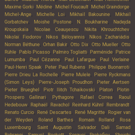
,
,
,
,
Maxime Gorki
Médine
Michel Foucault
Michel Graindorge
,
,
,
Michel-Ange
Michelle Loi
Mikhaïl Bakounine
Mikhaïl
,
,
,
Gorbatchev
Moishe Postone
N. Boukharine
Nadejda
,
,
,
Kroupskaïa
Nicolae Ceaușescu
Nikita Khrouchtchev
,
,
,
Nikolaï Fiodorov
Nikos Béloyannis
Níkos Zachariádis
,
,
,
,
Norman Béthune
Orhan Bakir
Otto Dix
Otto Mueller
Otto
,
,
,
,
Rühle
Pablo Picasso
Palmiro Togliatti
Parménide
Patrice
,
,
,
,
Lumumba
Paul Cézanne
Paul Lafargue
Paul Verlaine
,
,
,
Paul-Henri Spaak
Peter Paul Rubens
Philippe Buonarroti
,
,
Pierre Drieu La Rochelle
Pierre Mulele
Pierre Ryckmans
,
,
,
(Simon Leys)
Pierre-Joseph Proudhon
Pieter Aertsen
,
,
,
,
Pieter Brueghel
Piotr Ilitch Tchaïkovski
Platon
Plotin
,
,
,
Prospero Gallinari
Pythagore
Rafael Correa
Raoul
,
,
,
,
,
Hedebouw
Raphaël
Ravachol
Reinhard Kühnl
Rembrandt
,
,
,
Renato Curcio
René Descartes
René Magritte
Rogier van
,
,
,
der Weyden
Roland Barthes
Romain Rolland
Rosa
,
,
,
Luxembourg
Saint Augustin
Salvador Dali
Samad
,
,
,
Behrangi
Samuel Beckett
Sergueï Prokofiev
Shoichi