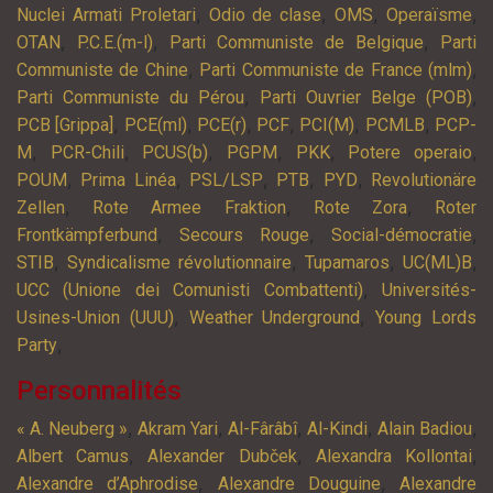
,
,
,
,
Nuclei Armati Proletari
Odio de clase
OMS
Operaïsme
,
,
,
OTAN
P.C.E.(m-l)
Parti Communiste de Belgique
Parti
,
,
Communiste de Chine
Parti Communiste de France (mlm)
,
,
Parti Communiste du Pérou
Parti Ouvrier Belge (POB)
,
,
,
,
,
,
PCB [Grippa]
PCE(ml)
PCE(r)
PCF
PCI(M)
PCMLB
PCP-
,
,
,
,
,
,
M
PCR-Chili
PCUS(b)
PGPM
PKK
Potere operaio
,
,
,
,
,
POUM
Prima Linéa
PSL/LSP
PTB
PYD
Revolutionäre
,
,
,
Zellen
Rote Armee Fraktion
Rote Zora
Roter
,
,
,
Frontkämpferbund
Secours Rouge
Social-démocratie
,
,
,
,
STIB
Syndicalisme révolutionnaire
Tupamaros
UC(ML)B
,
UCC (Unione dei Comunisti Combattenti)
Universités-
,
,
Usines-Union (UUU)
Weather Underground
Young Lords
,
Party
Personnalités
,
,
,
,
,
« A. Neuberg »
Akram Yari
Al-Fârâbî
Al-Kindi
Alain Badiou
,
,
,
Albert Camus
Alexander Dubček
Alexandra Kollontai
,
,
Alexandre d’Aphrodise
Alexandre Douguine
Alexandre