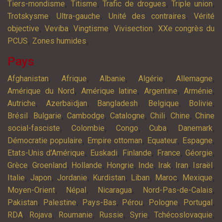
,
,
,
,
Tiers-mondisme
Titisme
Trafic de drogues
Triple union
,
,
,
Trotskysme
Ultra-gauche
Unité des contraires
Vérité
,
,
,
,
objective
Veviba
Vingtisme
Vivisection
XXe congrès du
,
,
PCUS
Zones humides
Pays
,
,
,
,
,
Afghanistan
Afrique
Albanie
Algérie
Allemagne
,
,
,
,
Amérique du Nord
Amérique latine
Argentine
Arménie
,
,
,
,
,
Autriche
Azerbaïdjan
Bangladesh
Belgique
Bolivie
,
,
,
,
,
,
Brésil
Bulgarie
Cambodge
Catalogne
Chili
Chine
Chine
,
,
,
,
,
social-fasciste
Colombie
Congo
Cuba
Danemark
,
,
,
,
Démocratie populaire
Empire ottoman
Equateur
Espagne
,
,
,
,
,
Etats-Unis d'Amérique
Euskadi
Finlande
France
Géorgie
,
,
,
,
,
,
,
,
Grèce
Groenland
Hollande
Hongrie
Inde
Irak
Iran
Israël
,
,
,
,
,
,
,
Italie
Japon
Jordanie
Kurdistan
Liban
Maroc
Mexique
,
,
,
,
Moyen-Orient
Népal
Nicaragua
Nord-Pas-de-Calais
,
,
,
,
,
,
Pakistan
Palestine
Pays-Bas
Pérou
Pologne
Portugal
,
,
,
,
,
,
RDA
Rojava
Roumanie
Russie
Syrie
Tchécoslovaquie