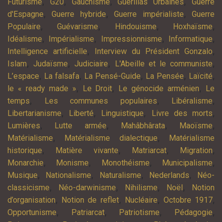
,
,
,
,
Futurisme
G20
Gauchisme
Guérillas Urbaines
Guerre
,
,
,
d'Espagne
Guerre hybride
Guerre impérialiste
Guerre
,
,
,
,
Populaire
Guévarisme
Hindouisme
Hoxhaïsme
,
,
,
,
Idéalisme
Impérialisme
Impressionnisme
Informatique
,
,
Intelligence artificielle
Interview du Président Gonzalo
,
,
,
,
Islam
Judaïsme
Judiciaire
L'Abeille et le communiste
,
,
,
,
,
L’espace
La falsafa
La Pensé-Guide
La Pensée
Laïcité
,
,
,
le « ready made »
Le Droit
Le génocide arménien
Le
,
,
,
temps
Les communes populaires
Libéralisme
,
,
,
,
Libertarianisme
Liberté
Linguistique
Livre des morts
,
,
,
,
Lumières
Lutte armée
Mahâbhârata
Maoïsme
,
,
Matérialisme
Matérialisme dialectique
Matérialisme
,
,
,
,
historique
Matière vivante
Matriarcat
Migration
,
,
,
,
Monarchie
Monisme
Monothéisme
Municipalisme
,
,
,
,
Musique
Nationalisme
Naturalisme
Nederlands
Néo-
,
,
,
,
classicisme
Néo-darwinisme
Nihilisme
Noël
Notion
,
,
,
,
d’organisation
Notion de reflet
Nucléaire
Octobre 1917
,
,
,
,
Opportunisme
Patriarcat
Patriotisme
Pédagogie