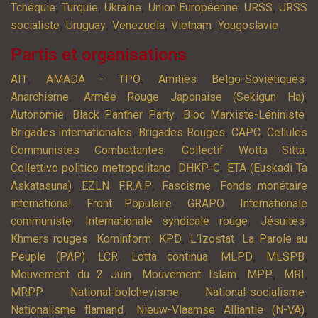
,
,
,
,
,
Tchéquie
Turquie
Ukraine
Union Européenne
URSS
URSS
,
,
,
,
,
socialiste
Uruguay
Venezuela
Vietnam
Yougoslavie
Partis et organisations
,
,
,
AIT
AMADA - TPO
Amitiés Belgo-Soviétiques
,
,
Anarchisme
Armée Rouge Japonaise (Sekigun Ha)
,
,
,
Autonomie
Black Panther Party
Bloc Marxiste-Léniniste
,
,
,
Brigades Internationales
Brigades Rouges
CAPC
Cellules
,
,
Communistes Combattantes
Collectif Wotta Sitta
,
,
Collettivo politico metropolitano
DHKP-C
ETA (Euskadi Ta
,
,
,
,
Askatasuna)
EZLN
F.R.A.P
Fascisme
Fonds monétaire
,
,
,
international
Front Populaire
GRAPO
Internationale
,
,
,
communiste
Internationale syndicale rouge
Jésuites
,
,
,
,
Khmers rouges
Kominform
KPD
L’Izostat
La Parole au
,
,
,
,
,
Peuple (PAP)
LCR
Lotta continua
MLPD
MLSPB
,
,
,
,
Mouvement du 2 Juin
Mouvement Islam
MPP
MRI
,
,
,
MRPP
National-bolchevisme
National-socialisme
,
,
Nationalisme flamand
Nieuw-Vlaamse Alliantie (N-VA)