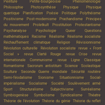
,
,
,
Peinture
Petite-bourgeoisie
Phénoménologie
,
,
,
Philosophie
Photosynthèse
Physique
Physique
,
,
,
,
,
quantique
Planification
Poésie
Politique
Polythéisme
,
,
,
Positivisme
Post-modernisme
Prachandisme
Principes
,
,
,
,
du mouvement
Proletkult
Prostitution
Protestantisme
,
,
,
Psychanalyse
Psychologie
Queer
Questions
,
,
,
,
mathématiques
Racisme
Réalisme
Réalisme socialiste
,
,
,
Réchauffement climatique
Religion
Révisionnisme
,
,
Révolution culturelle
Révolution socialiste
revue « Front
,
,
,
Social »
revue Clarté Rouge
revue Crise
revue
,
,
internationale Communisme
revue Ligne Classique
,
,
,
,
Romantisme
Sacrorum antistitum
Science
Scolastique
,
,
,
Sculture
Seconde Guerre mondiale
Sécurité routière
,
,
,
Semi-féodalisme
Sionisme
Situationnisme
Social-
,
,
,
,
impérialisme
Socialisme
Société
Soulèvement armé
,
,
,
,
Sport
Structuralisme
Subjectivisme
Surréalisme
,
,
,
,
Symbiogenèse
Symbolisme
Syndicalisme
Théatre
,
,
,
Théorie de l'évolution
Théorie du génie
Théorie du reflet