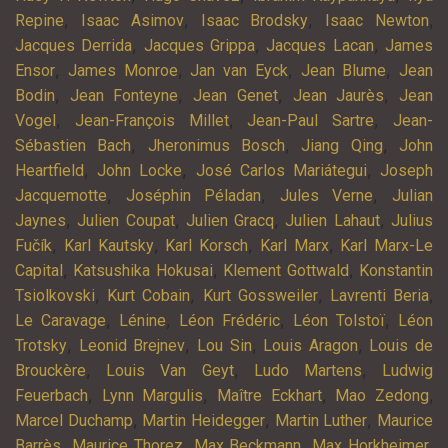
,
,
,
,
Repine
Isaac Asimov
Isaac Brodsky
Isaac Newton
,
,
,
Jacques Derrida
Jacques Grippa
Jacques Lacan
James
,
,
,
,
Ensor
James Monroe
Jan van Eyck
Jean Blume
Jean
,
,
,
,
Bodin
Jean Fonteyne
Jean Genet
Jean Jaurès
Jean
,
,
,
Vogel
Jean-François Millet
Jean-Paul Sartre
Jean-
,
,
,
Sébastien Bach
Jheronimus Bosch
Jiang Qing
John
,
,
,
Heartfield
John Locke
José Carlos Mariátegui
Joseph
,
,
,
Jacquemotte
Joséphin Péladan
Jules Verne
Julian
,
,
,
,
Jaynes
Julien Coupat
Julien Gracq
Julien Lahaut
Julius
,
,
,
,
Fučík
Karl Kautsky
Karl Korsch
Karl Marx
Karl Marx-Le
,
,
,
Capital
Katsushika Hokusai
Klement Gottwald
Konstantin
,
,
,
,
Tsiolkovski
Kurt Cobain
Kurt Gossweiler
Lavrenti Beria
,
,
,
,
Le Caravage
Lénine
Léon Frédéric
Léon Tolstoï
Léon
,
,
,
,
Trotsky
Leonid Brejnev
Lou Sin
Louis Aragon
Louis de
,
,
,
Brouckère
Louis Van Geyt
Ludo Martens
Ludwig
,
,
,
,
Feuerbach
Lynn Margulis
Maître Eckhart
Mao Zedong
,
,
,
Marcel Duchamp
Martin Heidegger
Martin Luther
Maurice
,
,
,
,
Barrès
Maurice Thorez
Max Beckmann
Max Horkheimer