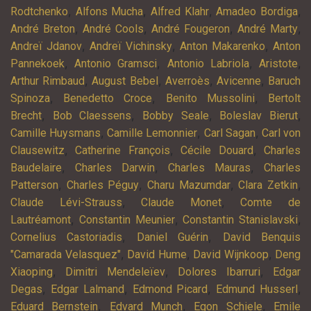
,
,
,
,
Rodtchenko
Alfons Mucha
Alfred Klahr
Amadeo Bordiga
,
,
,
,
André Breton
André Cools
André Fougeron
André Marty
,
,
,
Andreï Jdanov
Andreï Vichinsky
Anton Makarenko
Anton
,
,
,
,
Pannekoek
Antonio Gramsci
Antonio Labriola
Aristote
,
,
,
,
Arthur Rimbaud
August Bebel
Averroès
Avicenne
Baruch
,
,
,
Spinoza
Benedetto Croce
Benito Mussolini
Bertolt
,
,
,
,
Brecht
Bob Claessens
Bobby Seale
Boleslav Bierut
,
,
,
Camille Huysmans
Camille Lemonnier
Carl Sagan
Carl von
,
,
,
Clausewitz
Catherine François
Cécile Douard
Charles
,
,
,
Baudelaire
Charles Darwin
Charles Mauras
Charles
,
,
,
,
Patterson
Charles Péguy
Charu Mazumdar
Clara Zetkin
,
,
Claude Lévi-Strauss
Claude Monet
Comte de
,
,
,
Lautréamont
Constantin Meunier
Constantin Stanislavski
,
,
Cornelius Castoriadis
Daniel Guérin
David Benquis
,
,
,
"Camarada Velasquez"
David Hume
David Wijnkoop
Deng
,
,
,
Xiaoping
Dimitri Mendeleïev
Dolores Ibarruri
Edgar
,
,
,
,
Degas
Edgar Lalmand
Edmond Picard
Edmund Husserl
,
,
,
Eduard Bernstein
Edvard Munch
Egon Schiele
Emile