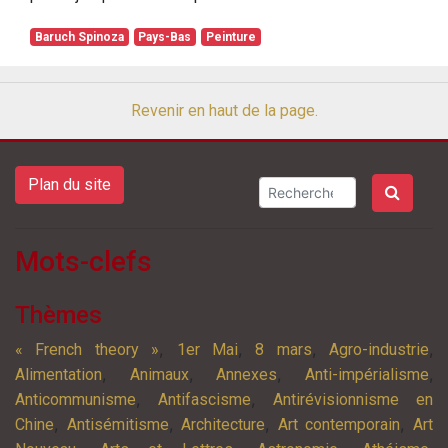
Baruch Spinoza
Pays-Bas
Peinture
Revenir en haut de la page.
Plan du site
Mots-clefs
Thèmes
,
,
,
,
« French theory »
1er Mai
8 mars
Agro-industrie
,
,
,
,
Alimentation
Animaux
Annexes
Anti-impérialisme
,
,
Anticommunisme
Antifascisme
Antirévisionnisme en
,
,
,
,
Chine
Antisémitisme
Architecture
Art contemporain
Art