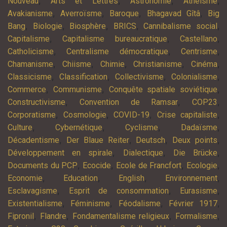
,
,
,
,
Nouveau
Arts et Lettres
Astronomie
Athéisme
,
,
,
,
Avakianisme
Averroïsme
Baroque
Bhagavad Gîtâ
Big
,
,
,
,
,
Bang
Biologie
Biosphère
BRICS
Cannibalisme social
,
,
,
Capitalisme
Capitalisme bureaucratique
Castellano
,
,
,
Catholicisme
Centralisme démocratique
Centrisme
,
,
,
,
,
Chamanisme
Chiisme
Chimie
Christianisme
Cinéma
,
,
,
,
Classicisme
Classification
Collectivisme
Colonialisme
,
,
,
Commerce
Communisme
Conquête spatiale soviétique
,
,
,
Constructivisme
Convention de Ramsar
COP23
,
,
,
,
Corporatisme
Cosmologie
COVID-19
Crise capitaliste
,
,
,
,
Culture
Cybernétique
Cyclisme
Dadaïsme
,
,
,
,
Décadentisme
Der Blaue Reiter
Deutsch
Deux points
,
,
,
Développement en spirale
Dialectique
Die Brücke
,
,
,
,
Documents du PCP
Ecocide
Ecole de Francfort
Ecologie
,
,
,
,
Economie
Education
English
Environnement
,
,
,
Esclavagisme
Esprit de consommation
Eurasisme
,
,
,
,
Existentialisme
Féminisme
Féodalisme
Février 1917
,
,
,
,
Fipronil
Flandre
Fondamentalisme religieux
Formalisme