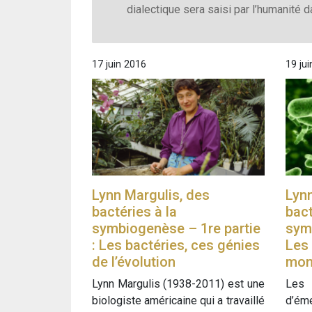
dialectique sera saisi par l’humanité 
17 juin 2016
19 ju
Lynn Margulis, des
Lynn
bactéries à la
bact
symbiogenèse – 1re partie
symb
: Les bactéries, ces génies
Les 
de l’évolution
mon
Lynn Margulis (1938-2011) est une
Les 
biologiste américaine qui a travaillé
d’é