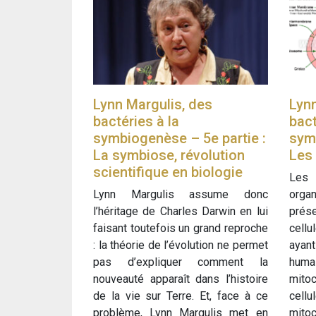
Lynn Margulis, des
Lynn
bactéries à la
bact
symbiogenèse – 5e partie :
symb
La symbiose, révolution
Les
scientifique en biologie
Les 
Lynn Margulis assume donc
orga
l’héritage de Charles Darwin en lui
prés
faisant toutefois un grand reproche
cellu
: la théorie de l’évolution ne permet
ayant
pas d’expliquer comment la
hum
nouveauté apparaît dans l’histoire
mito
de la vie sur Terre. Et, face à ce
cellu
problème, Lynn Margulis met en
mito