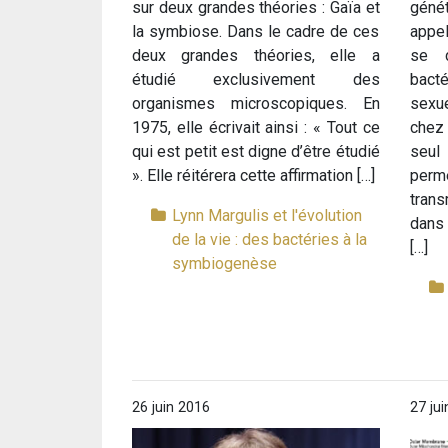
sur deux grandes théories : Gaïa et
gén
la symbiose. Dans le cadre de ces
appel
deux grandes théories, elle a
se d
étudié exclusivement des
bact
organismes microscopiques. En
sexue
1975, elle écrivait ainsi : « Tout ce
chez 
qui est petit est digne d’être étudié
seul
». Elle réitérera cette affirmation […]
perm
trans
Lynn Margulis et l'évolution
dans 
de la vie : des bactéries à la
[…]
symbiogenèse
26 juin 2016
27 ju