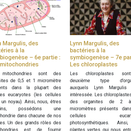
 Margulis, des
Lynn Margulis, des
éries à la
bactéries à la
iogenèse – 6e partie :
symbiogenèse – 7e part
 mitochondries
Les chloroplastes
mitochondries sont des
Les chloroplastes son
nites de 0,5 et 1 micromètre
deuxième type d’organ
ents dans la plupart des
auxquels Lynn Margulis 
les eucaryotes (les cellules
intéressée. Les chloroplaste
 un noyau). Ainsi, nous, êtres
des organites de 2 
ains, possédons une
micromètres présents dan
chondrie dans chacune de nos
cellules eucaryo
les. Un des grands rôles des
photosynthétiques. Ainsi
chondries est de fournir
plantes vertes qui nous ent