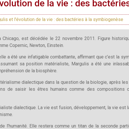
évolution de la vie : des bactéri
lis et l'évolution de la vie : des bactéries à la symbiogenèse
 Chicago, est décédée le 22 novembre 2011. Figure historiqu
me Copernic, Newton, Einstein.
elle a été une infatigable combattante, affirmant que c’est la s
ssumant sa position matérialiste, Margulis a été une inlassa
mpréhension de la biosphère.
matérialisme dialectique dans la question de la biologie, après l
ns de saisir les êtres humains comme des compositions 
érialiste dialectique. La vie est fusion, développement, la vie e
unisme.
de l’humanité. Elle restera comme un titan de la seconde part