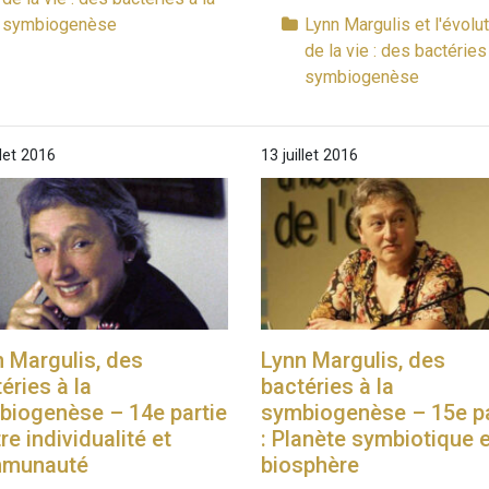
symbiogenèse
Lynn Margulis et l'évolu
de la vie : des bactéries 
symbiogenèse
llet 2016
13 juillet 2016
 Margulis, des
Lynn Margulis, des
éries à la
bactéries à la
biogenèse – 14e partie
symbiogenèse – 15e pa
tre individualité et
: Planète symbiotique e
munauté
biosphère