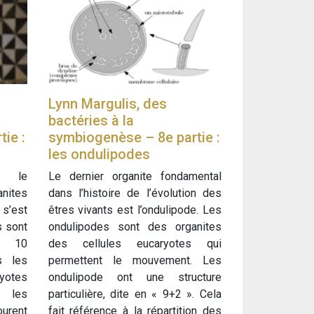
Lynn Margulis, des
bactéries à la
ie :
symbiogenèse – 8e partie :
les ondulipodes
t le
Le dernier organite fondamental
ites
dans l’histoire de l’évolution des
s’est
êtres vivants est l’ondulipode. Les
s sont
ondulipodes sont des organites
à 10
des cellules eucaryotes qui
s les
permettent le mouvement. Les
tes
ondulipode ont une structure
, les
particulière, dite en « 9+2 ». Cela
ourent
fait référence à la répartition des