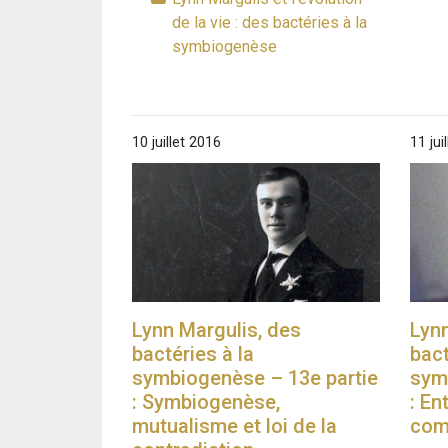
de la vie : des bactéries à la
symbiogenèse
10 juillet 2016
11 jui
Lynn Margulis, des
Lynn
bactéries à la
bact
symbiogenèse – 13e partie
sym
: Symbiogenèse,
: En
mutualisme et loi de la
com