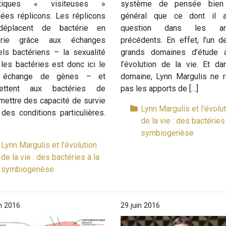
étiques « visiteuses »
système de pensée bien
ées réplicons. Les réplicons
général que ce dont il 
éplacent de bactérie en
question dans les art
érie grâce aux échanges
précédents. En effet, l’un 
ls bactériens – la sexualité
grands domaines d’étude 
les bactéries est donc ici le
l’évolution de la vie. Et d
 échange de gènes – et
domaine, Lynn Margulis ne r
ettent aux bactéries de
pas les apports de […]
mettre des capacité de survie
Lynn Margulis et l'évolu
des conditions particulières.
de la vie : des bactéries 
symbiogenèse
Lynn Margulis et l'évolution
de la vie : des bactéries à la
symbiogenèse
in 2016
29 juin 2016