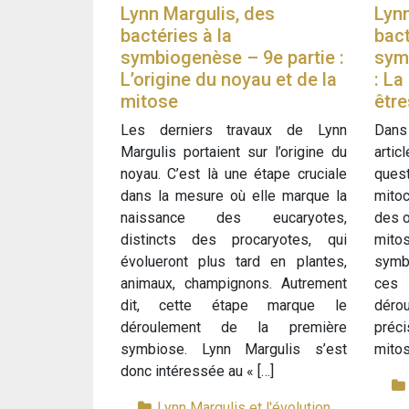
Lynn Margulis, des
Lynn
bactéries à la
bact
symbiogenèse – 9e partie :
sym
L’origine du noyau et de la
: La
mitose
être
Les derniers travaux de Lynn
Dans
Margulis portaient sur l’origine du
arti
noyau. C’est là une étape cruciale
que
dans la mesure où elle marque la
mitoc
naissance des eucaryotes,
des o
distincts des procaryotes, qui
mito
évolueront plus tard en plantes,
symb
animaux, champignons. Autrement
ces
dit, cette étape marque le
déro
déroulement de la première
préci
symbiose. Lynn Margulis s’est
mitos
donc intéressée au « […]
Lynn Margulis et l'évolution