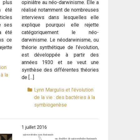
 plus
opiniâtre au néo-darwinisme. Elle a
a été
réalisé notamment de nombreuses
icles
interviews dans lesquelles elle
de ses
explique pourquoi elle rejette
a été
catégoriquement le néo-
ans ce
darwinisme. Le néodarwinisme, ou
ejette
théorie synthétique de l’évolution,
est développée à partir des
années 1930 et se veut une
tion
synthèse des différentes théories
à la
de […]
Lynn Margulis et l'évolution
de la vie : des bactéries à la
symbiogenèse
1 juillet 2016