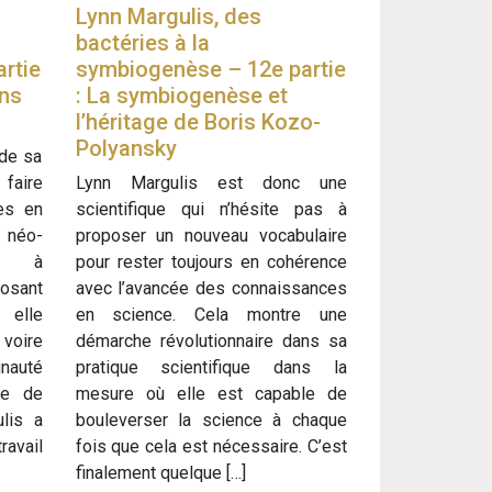
Lynn Margulis, des
bactéries à la
rtie
symbiogenèse – 12e partie
ans
: La symbiogenèse et
l’héritage de Boris Kozo-
Polyansky
 de sa
faire
Lynn Margulis est donc une
es en
scientifique qui n’hésite pas à
 néo-
proposer un nouveau vocabulaire
nt à
pour rester toujours en cohérence
posant
avec l’avancée des connaissances
, elle
en science. Cela montre une
voire
démarche révolutionnaire dans sa
nauté
pratique scientifique dans la
ue de
mesure où elle est capable de
lis a
bouleverser la science à chaque
avail
fois que cela est nécessaire. C’est
finalement quelque […]