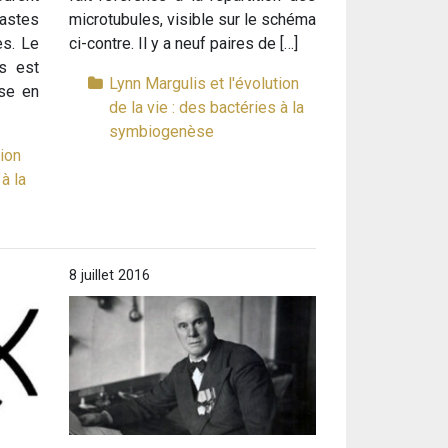
lastes
microtubules, visible sur le schéma
es. Le
ci-contre. Il y a neuf paires de […]
s est
Lynn Margulis et l'évolution
se en
de la vie : des bactéries à la
symbiogenèse
tion
à la
8 juillet 2016