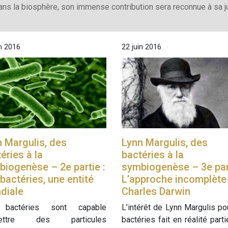
dans la biosphère, son immense contribution sera reconnue à sa ju
in 2016
22 juin 2016
 Margulis, des
Lynn Margulis, des
éries à la
bactéries à la
iogenèse – 2e partie :
symbiogenèse – 3e part
bactéries, une entité
L’approche incomplète
diale
Charles Darwin
bactéries sont capable
L’intérêt de Lynn Margulis po
mettre des particules
bactéries fait en réalité parti