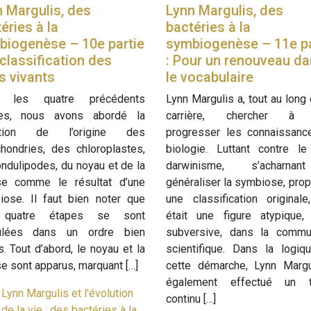
 Margulis, des
Lynn Margulis, des
éries à la
bactéries à la
biogenèse – 10e partie
symbiogenèse – 11e pa
 classification des
: Pour un renouveau d
s vivants
le vocabulaire
 les quatre précédents
Lynn Margulis a, tout au long
cles, nous avons abordé la
carrière, chercher à 
stion de l’origine des
progresser les connaissanc
hondries, des chloroplastes,
biologie. Luttant contre le
ndulipodes, du noyau et de la
darwinisme, s’acharna
se comme le résultat d’une
généraliser la symbiose, pro
iose. Il faut bien noter que
une classification originale
 quatre étapes se sont
était une figure atypique, 
ulées dans un ordre bien
subversive, dans la commu
s. Tout d’abord, le noyau et la
scientifique. Dans la logiq
e sont apparus, marquant […]
cette démarche, Lynn Margu
également effectué un tr
Lynn Margulis et l'évolution
continu […]
de la vie : des bactéries à la