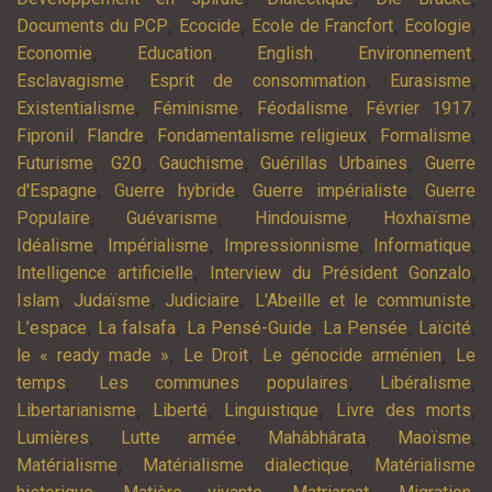
,
,
,
,
Documents du PCP
Ecocide
Ecole de Francfort
Ecologie
,
,
,
,
Economie
Education
English
Environnement
,
,
,
Esclavagisme
Esprit de consommation
Eurasisme
,
,
,
,
Existentialisme
Féminisme
Féodalisme
Février 1917
,
,
,
,
Fipronil
Flandre
Fondamentalisme religieux
Formalisme
,
,
,
,
Futurisme
G20
Gauchisme
Guérillas Urbaines
Guerre
,
,
,
d'Espagne
Guerre hybride
Guerre impérialiste
Guerre
,
,
,
,
Populaire
Guévarisme
Hindouisme
Hoxhaïsme
,
,
,
,
Idéalisme
Impérialisme
Impressionnisme
Informatique
,
,
Intelligence artificielle
Interview du Président Gonzalo
,
,
,
,
Islam
Judaïsme
Judiciaire
L'Abeille et le communiste
,
,
,
,
,
L’espace
La falsafa
La Pensé-Guide
La Pensée
Laïcité
,
,
,
le « ready made »
Le Droit
Le génocide arménien
Le
,
,
,
temps
Les communes populaires
Libéralisme
,
,
,
,
Libertarianisme
Liberté
Linguistique
Livre des morts
,
,
,
,
Lumières
Lutte armée
Mahâbhârata
Maoïsme
,
,
Matérialisme
Matérialisme dialectique
Matérialisme