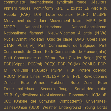
,
,
,
communiste
Internationale syndicale rouge
Jésuites
,
,
,
,
Khmers rouges
Kominform
KPD
L’Izostat
La Parole au
,
,
,
,
,
Peuple (PAP)
LCR
Lotta continua
MLPD
MLSPB
,
,
,
,
Mouvement du 2 Juin
Mouvement Islam
MPP
MRI
,
,
,
MRPP
National-bolchevisme
National-socialisme
,
,
Nationalisme flamand
Nieuw-Vlaamse Alliantie (N-VA)
,
,
,
,
Nuclei Armati Proletari
Odio de clase
OMS
Operaïsme
,
,
,
OTAN
P.C.E.(m-l)
Parti Communiste de Belgique
Parti
,
,
Communiste de Chine
Parti Communiste de France (mlm)
,
,
Parti Communiste du Pérou
Parti Ouvrier Belge (POB)
,
,
,
,
,
,
PCB [Grippa]
PCE(ml)
PCE(r)
PCF
PCI(M)
PCMLB
PCP-
,
,
,
,
,
,
M
PCR-Chili
PCUS(b)
PGPM
PKK
Potere operaio
,
,
,
,
,
POUM
Prima Linéa
PSL/LSP
PTB
PYD
Revolutionäre
,
,
,
Zellen
Rote Armee Fraktion
Rote Zora
Roter
,
,
,
Frontkämpferbund
Secours Rouge
Social-démocratie
,
,
,
,
STIB
Syndicalisme révolutionnaire
Tupamaros
UC(ML)B
,
UCC (Unione dei Comunisti Combattenti)
Universités-
,
,
Usines-Union (UUU)
Weather Underground
Young Lords