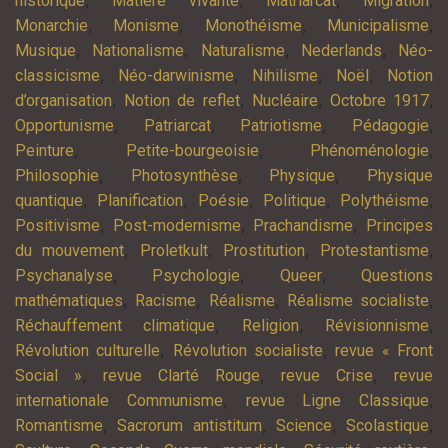
,
,
,
,
historique
Matière vivante
Matriarcat
Migration
,
,
,
,
Monarchie
Monisme
Monothéisme
Municipalisme
,
,
,
,
Musique
Nationalisme
Naturalisme
Nederlands
Néo-
,
,
,
,
classicisme
Néo-darwinisme
Nihilisme
Noël
Notion
,
,
,
,
d’organisation
Notion de reflet
Nucléaire
Octobre 1917
,
,
,
,
Opportunisme
Patriarcat
Patriotisme
Pédagogie
,
,
,
Peinture
Petite-bourgeoisie
Phénoménologie
,
,
,
Philosophie
Photosynthèse
Physique
Physique
,
,
,
,
,
quantique
Planification
Poésie
Politique
Polythéisme
,
,
,
Positivisme
Post-modernisme
Prachandisme
Principes
,
,
,
,
du mouvement
Proletkult
Prostitution
Protestantisme
,
,
,
Psychanalyse
Psychologie
Queer
Questions
,
,
,
,
mathématiques
Racisme
Réalisme
Réalisme socialiste
,
,
,
Réchauffement climatique
Religion
Révisionnisme
,
,
Révolution culturelle
Révolution socialiste
revue « Front
,
,
,
Social »
revue Clarté Rouge
revue Crise
revue
,
,
internationale Communisme
revue Ligne Classique
,
,
,
,
Romantisme
Sacrorum antistitum
Science
Scolastique