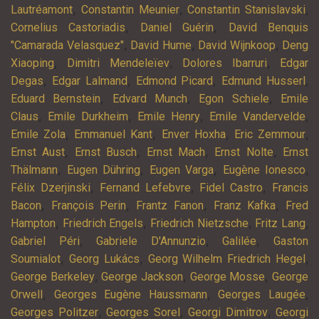
,
,
,
Lautréamont
Constantin Meunier
Constantin Stanislavski
,
,
Cornelius Castoriadis
Daniel Guérin
David Benquis
,
,
,
"Camarada Velasquez"
David Hume
David Wijnkoop
Deng
,
,
,
Xiaoping
Dimitri Mendeleïev
Dolores Ibarruri
Edgar
,
,
,
,
Degas
Edgar Lalmand
Edmond Picard
Edmund Husserl
,
,
,
Eduard Bernstein
Edvard Munch
Egon Schiele
Emile
,
,
,
,
Claus
Emile Durkheim
Emile Henry
Emile Vandervelde
,
,
,
,
Emile Zola
Emmanuel Kant
Enver Hoxha
Eric Zemmour
,
,
,
,
Ernst Aust
Ernst Busch
Ernst Mach
Ernst Nolte
Ernst
,
,
,
,
Thälmann
Eugen Dühring
Eugen Varga
Eugène Ionesco
,
,
,
Félix Dzerjinski
Fernand Lefebvre
Fidel Castro
Francis
,
,
,
,
Bacon
François Perin
Frantz Fanon
Franz Kafka
Fred
,
,
,
,
Hampton
Friedrich Engels
Friedrich Nietzsche
Fritz Lang
,
,
,
Gabriel Péri
Gabriele D'Annunzio
Galilée
Gaston
,
,
,
Soumialot
Georg Lukács
Georg Wilhelm Friedrich Hegel
,
,
,
George Berkeley
George Jackson
George Mosse
George
,
,
,
Orwell
Georges Eugène Haussmann
Georges Laugée
,
,
,
Georges Politzer
Georges Sorel
Georgi Dimitrov
Georgi