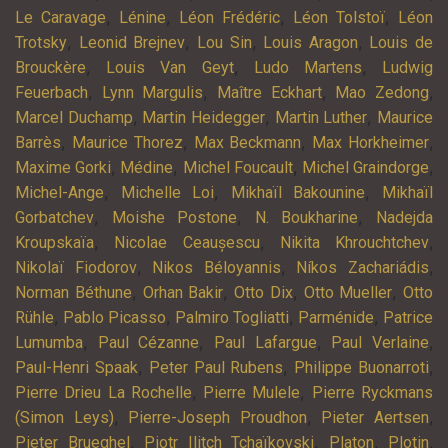
,
,
,
,
Le Caravage
Lénine
Léon Frédéric
Léon Tolstoï
Léon
,
,
,
,
Trotsky
Leonid Brejnev
Lou Sin
Louis Aragon
Louis de
,
,
,
Brouckère
Louis Van Geyt
Ludo Martens
Ludwig
,
,
,
,
Feuerbach
Lynn Margulis
Maître Eckhart
Mao Zedong
,
,
,
Marcel Duchamp
Martin Heidegger
Martin Luther
Maurice
,
,
,
,
Barrès
Maurice Thorez
Max Beckmann
Max Horkheimer
,
,
,
,
Maxime Gorki
Médine
Michel Foucault
Michel Graindorge
,
,
,
Michel-Ange
Michelle Loi
Mikhaïl Bakounine
Mikhaïl
,
,
,
Gorbatchev
Moishe Postone
N. Boukharine
Nadejda
,
,
,
Kroupskaïa
Nicolae Ceaușescu
Nikita Khrouchtchev
,
,
,
Nikolaï Fiodorov
Nikos Béloyannis
Níkos Zachariádis
,
,
,
,
Norman Béthune
Orhan Bakir
Otto Dix
Otto Mueller
Otto
,
,
,
,
Rühle
Pablo Picasso
Palmiro Togliatti
Parménide
Patrice
,
,
,
,
Lumumba
Paul Cézanne
Paul Lafargue
Paul Verlaine
,
,
,
Paul-Henri Spaak
Peter Paul Rubens
Philippe Buonarroti
,
,
Pierre Drieu La Rochelle
Pierre Mulele
Pierre Ryckmans
,
,
,
(Simon Leys)
Pierre-Joseph Proudhon
Pieter Aertsen
,
,
,
,
Pieter Brueghel
Piotr Ilitch Tchaïkovski
Platon
Plotin