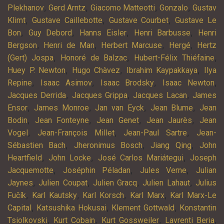
,
,
,
,
Plekhanov
Gerd Arntz
Giacomo Matteotti
Gonzalo
Gustav
,
,
,
Klimt
Gustave Caillebotte
Gustave Courbet
Gustave Le
,
,
,
,
Bon
Guy Debord
Hanns Eisler
Henri Barbusse
Henri
,
,
,
,
Bergson
Henri de Man
Herbert Marcuse
Hergé
Hertz
,
,
,
(Gert) Jospa
Honoré de Balzac
Hubert-Félix Thiéfaine
,
,
,
Huey P. Newton
Hugo Chàvez
Ibrahim Kaypakkaya
Ilya
,
,
,
,
Repine
Isaac Asimov
Isaac Brodsky
Isaac Newton
,
,
,
Jacques Derrida
Jacques Grippa
Jacques Lacan
James
,
,
,
,
Ensor
James Monroe
Jan van Eyck
Jean Blume
Jean
,
,
,
,
Bodin
Jean Fonteyne
Jean Genet
Jean Jaurès
Jean
,
,
,
Vogel
Jean-François Millet
Jean-Paul Sartre
Jean-
,
,
,
Sébastien Bach
Jheronimus Bosch
Jiang Qing
John
,
,
,
Heartfield
John Locke
José Carlos Mariátegui
Joseph
,
,
,
Jacquemotte
Joséphin Péladan
Jules Verne
Julian
,
,
,
,
Jaynes
Julien Coupat
Julien Gracq
Julien Lahaut
Julius
,
,
,
,
Fučík
Karl Kautsky
Karl Korsch
Karl Marx
Karl Marx-Le
,
,
,
Capital
Katsushika Hokusai
Klement Gottwald
Konstantin
,
,
,
,
Tsiolkovski
Kurt Cobain
Kurt Gossweiler
Lavrenti Beria