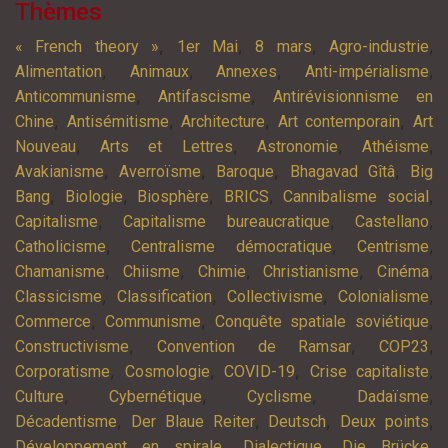
Thèmes
,
,
,
,
« French theory »
1er Mai
8 mars
Agro-industrie
,
,
,
,
Alimentation
Animaux
Annexes
Anti-impérialisme
,
,
Anticommunisme
Antifascisme
Antirévisionnisme en
,
,
,
,
Chine
Antisémitisme
Architecture
Art contemporain
Art
,
,
,
,
Nouveau
Arts et Lettres
Astronomie
Athéisme
,
,
,
,
Avakianisme
Averroïsme
Baroque
Bhagavad Gîtâ
Big
,
,
,
,
,
Bang
Biologie
Biosphère
BRICS
Cannibalisme social
,
,
,
Capitalisme
Capitalisme bureaucratique
Castellano
,
,
,
Catholicisme
Centralisme démocratique
Centrisme
,
,
,
,
,
Chamanisme
Chiisme
Chimie
Christianisme
Cinéma
,
,
,
,
Classicisme
Classification
Collectivisme
Colonialisme
,
,
,
Commerce
Communisme
Conquête spatiale soviétique
,
,
,
Constructivisme
Convention de Ramsar
COP23
,
,
,
,
Corporatisme
Cosmologie
COVID-19
Crise capitaliste
,
,
,
,
Culture
Cybernétique
Cyclisme
Dadaïsme
,
,
,
,
Décadentisme
Der Blaue Reiter
Deutsch
Deux points
,
,
,
Développement en spirale
Dialectique
Die Brücke