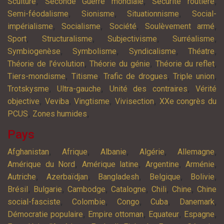
,
,
,
Sculture
Seconde Guerre mondiale
Sécurité routière
,
,
,
Semi-féodalisme
Sionisme
Situationnisme
Social-
,
,
,
,
impérialisme
Socialisme
Société
Soulèvement armé
,
,
,
,
Sport
Structuralisme
Subjectivisme
Surréalisme
,
,
,
,
Symbiogenèse
Symbolisme
Syndicalisme
Théatre
,
,
,
Théorie de l'évolution
Théorie du génie
Théorie du reflet
,
,
,
,
Tiers-mondisme
Titisme
Trafic de drogues
Triple union
,
,
,
Trotskysme
Ultra-gauche
Unité des contraires
Vérité
,
,
,
,
objective
Veviba
Vingtisme
Vivisection
XXe congrès du
,
,
PCUS
Zones humides
Pays
,
,
,
,
,
Afghanistan
Afrique
Albanie
Algérie
Allemagne
,
,
,
,
Amérique du Nord
Amérique latine
Argentine
Arménie
,
,
,
,
,
Autriche
Azerbaïdjan
Bangladesh
Belgique
Bolivie
,
,
,
,
,
,
Brésil
Bulgarie
Cambodge
Catalogne
Chili
Chine
Chine
,
,
,
,
,
social-fasciste
Colombie
Congo
Cuba
Danemark
,
,
,
,
Démocratie populaire
Empire ottoman
Equateur
Espagne