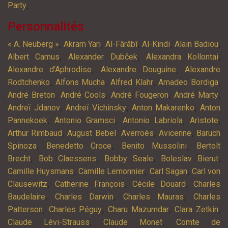
,
Party
Personnalités
,
,
,
,
,
« A. Neuberg »
Akram Yari
Al-Fârâbî
Al-Kindi
Alain Badiou
,
,
,
Albert Camus
Alexander Dubček
Alexandra Kollontai
,
,
Alexandre d’Aphrodise
Alexandre Douguine
Alexandre
,
,
,
,
Rodtchenko
Alfons Mucha
Alfred Klahr
Amadeo Bordiga
,
,
,
,
André Breton
André Cools
André Fougeron
André Marty
,
,
,
Andreï Jdanov
Andreï Vichinsky
Anton Makarenko
Anton
,
,
,
,
Pannekoek
Antonio Gramsci
Antonio Labriola
Aristote
,
,
,
,
Arthur Rimbaud
August Bebel
Averroès
Avicenne
Baruch
,
,
,
Spinoza
Benedetto Croce
Benito Mussolini
Bertolt
,
,
,
,
Brecht
Bob Claessens
Bobby Seale
Boleslav Bierut
,
,
,
Camille Huysmans
Camille Lemonnier
Carl Sagan
Carl von
,
,
,
Clausewitz
Catherine François
Cécile Douard
Charles
,
,
,
Baudelaire
Charles Darwin
Charles Mauras
Charles
,
,
,
,
Patterson
Charles Péguy
Charu Mazumdar
Clara Zetkin
,
,
Claude Lévi-Strauss
Claude Monet
Comte de