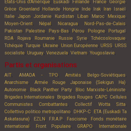
,
,
,
,
,
Etats-Unis d'Amérique
Euskadi
Finlande
France
Géorgie
,
,
,
,
,
,
,
,
Grèce
Groenland
Hollande
Hongrie
Inde
Irak
Iran
Israël
,
,
,
,
,
,
,
Italie
Japon
Jordanie
Kurdistan
Liban
Maroc
Mexique
,
,
,
,
Moyen-Orient
Népal
Nicaragua
Nord-Pas-de-Calais
,
,
,
,
,
,
Pakistan
Palestine
Pays-Bas
Pérou
Pologne
Portugal
,
,
,
,
,
,
RDA
Rojava
Roumanie
Russie
Syrie
Tchécoslovaquie
,
,
,
,
,
Tchéquie
Turquie
Ukraine
Union Européenne
URSS
URSS
,
,
,
,
,
socialiste
Uruguay
Venezuela
Vietnam
Yougoslavie
Partis et organisations
,
,
,
AIT
AMADA - TPO
Amitiés Belgo-Soviétiques
,
,
Anarchisme
Armée Rouge Japonaise (Sekigun Ha)
,
,
,
Autonomie
Black Panther Party
Bloc Marxiste-Léniniste
,
,
,
Brigades Internationales
Brigades Rouges
CAPC
Cellules
,
,
Communistes Combattantes
Collectif Wotta Sitta
,
,
Collettivo politico metropolitano
DHKP-C
ETA (Euskadi Ta
,
,
,
,
Askatasuna)
EZLN
F.R.A.P
Fascisme
Fonds monétaire
,
,
,
international
Front Populaire
GRAPO
Internationale