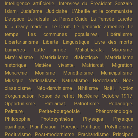
,
,
Intelligence artificielle
Interview du Président Gonzalo
,
,
,
,
Islam
Judaïsme
Judiciaire
L'Abeille et le communiste
,
,
,
,
,
L’espace
La falsafa
La Pensé-Guide
La Pensée
Laïcité
,
,
,
le « ready made »
Le Droit
Le génocide arménien
Le
,
,
,
temps
Les communes populaires
Libéralisme
,
,
,
,
Libertarianisme
Liberté
Linguistique
Livre des morts
,
,
,
,
Lumières
Lutte armée
Mahâbhârata
Maoïsme
,
,
Matérialisme
Matérialisme dialectique
Matérialisme
,
,
,
,
historique
Matière vivante
Matriarcat
Migration
,
,
,
,
Monarchie
Monisme
Monothéisme
Municipalisme
,
,
,
,
Musique
Nationalisme
Naturalisme
Nederlands
Néo-
,
,
,
,
classicisme
Néo-darwinisme
Nihilisme
Noël
Notion
,
,
,
,
d’organisation
Notion de reflet
Nucléaire
Octobre 1917
,
,
,
,
Opportunisme
Patriarcat
Patriotisme
Pédagogie
,
,
,
Peinture
Petite-bourgeoisie
Phénoménologie
,
,
,
Philosophie
Photosynthèse
Physique
Physique
,
,
,
,
,
quantique
Planification
Poésie
Politique
Polythéisme
,
,
,
Positivisme
Post-modernisme
Prachandisme
Principes