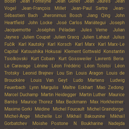
,
,
,
,
Bodin
Jean Fonteyne
Jean Genet
Jean Jaurès
Jean
,
,
,
Vogel
Jean-François Millet
Jean-Paul Sartre
Jean-
,
,
,
Sébastien Bach
Jheronimus Bosch
Jiang Qing
John
,
,
,
Heartfield
John Locke
José Carlos Mariátegui
Joseph
,
,
,
Jacquemotte
Joséphin Péladan
Jules Verne
Julian
,
,
,
,
Jaynes
Julien Coupat
Julien Gracq
Julien Lahaut
Julius
,
,
,
,
Fučík
Karl Kautsky
Karl Korsch
Karl Marx
Karl Marx-Le
,
,
,
Capital
Katsushika Hokusai
Klement Gottwald
Konstantin
,
,
,
,
Tsiolkovski
Kurt Cobain
Kurt Gossweiler
Lavrenti Beria
,
,
,
,
Le Caravage
Lénine
Léon Frédéric
Léon Tolstoï
Léon
,
,
,
,
Trotsky
Leonid Brejnev
Lou Sin
Louis Aragon
Louis de
,
,
,
Brouckère
Louis Van Geyt
Ludo Martens
Ludwig
,
,
,
,
Feuerbach
Lynn Margulis
Maître Eckhart
Mao Zedong
,
,
,
Marcel Duchamp
Martin Heidegger
Martin Luther
Maurice
,
,
,
,
Barrès
Maurice Thorez
Max Beckmann
Max Horkheimer
,
,
,
,
Maxime Gorki
Médine
Michel Foucault
Michel Graindorge
,
,
,
Michel-Ange
Michelle Loi
Mikhaïl Bakounine
Mikhaïl
,
,
,
Gorbatchev
Moishe Postone
N. Boukharine
Nadejda