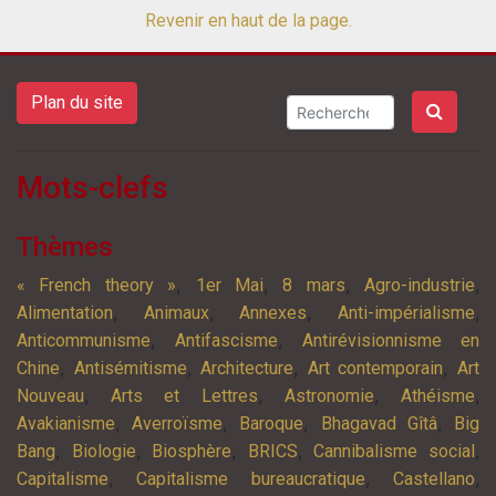
Revenir en haut de la page.
Plan du site
Mots-clefs
Thèmes
,
,
,
,
« French theory »
1er Mai
8 mars
Agro-industrie
,
,
,
,
Alimentation
Animaux
Annexes
Anti-impérialisme
,
,
Anticommunisme
Antifascisme
Antirévisionnisme en
,
,
,
,
Chine
Antisémitisme
Architecture
Art contemporain
Art
,
,
,
,
Nouveau
Arts et Lettres
Astronomie
Athéisme
,
,
,
,
Avakianisme
Averroïsme
Baroque
Bhagavad Gîtâ
Big
,
,
,
,
,
Bang
Biologie
Biosphère
BRICS
Cannibalisme social
,
,
,
Capitalisme
Capitalisme bureaucratique
Castellano