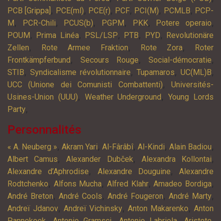
,
,
,
,
,
,
PCB [Grippa]
PCE(ml)
PCE(r)
PCF
PCI(M)
PCMLB
PCP-
,
,
,
,
,
,
M
PCR-Chili
PCUS(b)
PGPM
PKK
Potere operaio
,
,
,
,
,
POUM
Prima Linéa
PSL/LSP
PTB
PYD
Revolutionäre
,
,
,
Zellen
Rote Armee Fraktion
Rote Zora
Roter
,
,
,
Frontkämpferbund
Secours Rouge
Social-démocratie
,
,
,
,
STIB
Syndicalisme révolutionnaire
Tupamaros
UC(ML)B
,
UCC (Unione dei Comunisti Combattenti)
Universités-
,
,
Usines-Union (UUU)
Weather Underground
Young Lords
,
Party
Personnalités
,
,
,
,
,
« A. Neuberg »
Akram Yari
Al-Fârâbî
Al-Kindi
Alain Badiou
,
,
,
Albert Camus
Alexander Dubček
Alexandra Kollontai
,
,
Alexandre d’Aphrodise
Alexandre Douguine
Alexandre
,
,
,
,
Rodtchenko
Alfons Mucha
Alfred Klahr
Amadeo Bordiga
,
,
,
,
André Breton
André Cools
André Fougeron
André Marty
,
,
,
Andreï Jdanov
Andreï Vichinsky
Anton Makarenko
Anton
,
,
,
,
Pannekoek
Antonio Gramsci
Antonio Labriola
Aristote