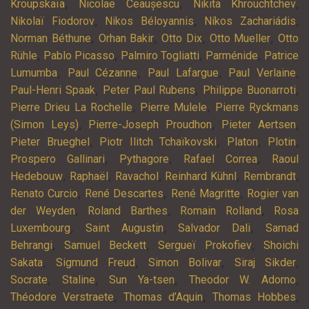
,
,
,
Kroupskaïa
Nicolae Ceaușescu
Nikita Khrouchtchev
,
,
,
Nikolaï Fiodorov
Nikos Béloyannis
Níkos Zachariádis
,
,
,
,
Norman Béthune
Orhan Bakir
Otto Dix
Otto Mueller
Otto
,
,
,
,
Rühle
Pablo Picasso
Palmiro Togliatti
Parménide
Patrice
,
,
,
,
Lumumba
Paul Cézanne
Paul Lafargue
Paul Verlaine
,
,
,
Paul-Henri Spaak
Peter Paul Rubens
Philippe Buonarroti
,
,
Pierre Drieu La Rochelle
Pierre Mulele
Pierre Ryckmans
,
,
,
(Simon Leys)
Pierre-Joseph Proudhon
Pieter Aertsen
,
,
,
,
Pieter Brueghel
Piotr Ilitch Tchaïkovski
Platon
Plotin
,
,
,
Prospero Gallinari
Pythagore
Rafael Correa
Raoul
,
,
,
,
,
Hedebouw
Raphaël
Ravachol
Reinhard Kühnl
Rembrandt
,
,
,
Renato Curcio
René Descartes
René Magritte
Rogier van
,
,
,
der Weyden
Roland Barthes
Romain Rolland
Rosa
,
,
,
Luxembourg
Saint Augustin
Salvador Dali
Samad
,
,
,
Behrangi
Samuel Beckett
Sergueï Prokofiev
Shoichi
,
,
,
,
Sakata
Sigmund Freud
Simon Bolivar
Siraj Sikder
,
,
,
,
Socrate
Staline
Sun Ya-tsen
Theodor W. Adorno
,
,
,
Théodore Verstraete
Thomas d’Aquin
Thomas Hobbes