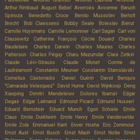
,
,
,
,
Arthur Rimbaud
August Bebel
Averroès
Avicenne
Baruch
,
,
,
Spinoza
Benedetto Croce
Benito Mussolini
Bertolt
,
,
,
,
Brecht
Bob Claessens
Bobby Seale
Boleslav Bierut
,
,
,
Camille Huysmans
Camille Lemonnier
Carl Sagan
Carl von
,
,
,
Clausewitz
Catherine François
Cécile Douard
Charles
,
,
,
Baudelaire
Charles Darwin
Charles Mauras
Charles
,
,
,
,
Patterson
Charles Péguy
Charu Mazumdar
Clara Zetkin
,
,
Claude Lévi-Strauss
Claude Monet
Comte de
,
,
,
Lautréamont
Constantin Meunier
Constantin Stanislavski
,
,
Cornelius Castoriadis
Daniel Guérin
David Benquis
,
,
,
"Camarada Velasquez"
David Hume
David Wijnkoop
Deng
,
,
,
Xiaoping
Dimitri Mendeleïev
Dolores Ibarruri
Edgar
,
,
,
,
Degas
Edgar Lalmand
Edmond Picard
Edmund Husserl
,
,
,
Eduard Bernstein
Edvard Munch
Egon Schiele
Emile
,
,
,
,
Claus
Emile Durkheim
Emile Henry
Emile Vandervelde
,
,
,
,
Emile Zola
Emmanuel Kant
Enver Hoxha
Eric Zemmour
,
,
,
,
Ernst Aust
Ernst Busch
Ernst Mach
Ernst Nolte
Ernst