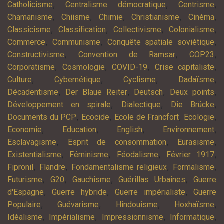
,
,
,
Catholicisme
Centralisme démocratique
Centrisme
,
,
,
,
,
Chamanisme
Chiisme
Chimie
Christianisme
Cinéma
,
,
,
,
Classicisme
Classification
Collectivisme
Colonialisme
,
,
,
Commerce
Communisme
Conquête spatiale soviétique
,
,
,
Constructivisme
Convention de Ramsar
COP23
,
,
,
,
Corporatisme
Cosmologie
COVID-19
Crise capitaliste
,
,
,
,
Culture
Cybernétique
Cyclisme
Dadaïsme
,
,
,
,
Décadentisme
Der Blaue Reiter
Deutsch
Deux points
,
,
,
Développement en spirale
Dialectique
Die Brücke
,
,
,
,
Documents du PCP
Ecocide
Ecole de Francfort
Ecologie
,
,
,
,
Economie
Education
English
Environnement
,
,
,
Esclavagisme
Esprit de consommation
Eurasisme
,
,
,
,
Existentialisme
Féminisme
Féodalisme
Février 1917
,
,
,
,
Fipronil
Flandre
Fondamentalisme religieux
Formalisme
,
,
,
,
Futurisme
G20
Gauchisme
Guérillas Urbaines
Guerre
,
,
,
d'Espagne
Guerre hybride
Guerre impérialiste
Guerre
,
,
,
,
Populaire
Guévarisme
Hindouisme
Hoxhaïsme
,
,
,
,
Idéalisme
Impérialisme
Impressionnisme
Informatique