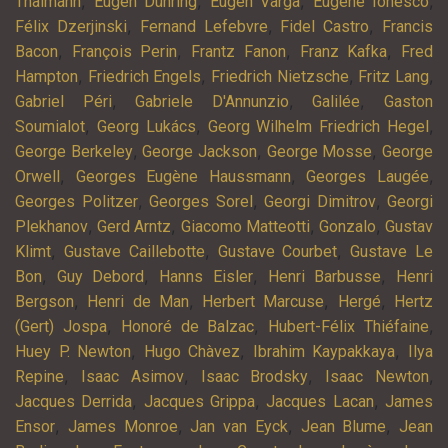
,
,
,
,
Thälmann
Eugen Dühring
Eugen Varga
Eugène Ionesco
,
,
,
Félix Dzerjinski
Fernand Lefebvre
Fidel Castro
Francis
,
,
,
,
Bacon
François Perin
Frantz Fanon
Franz Kafka
Fred
,
,
,
,
Hampton
Friedrich Engels
Friedrich Nietzsche
Fritz Lang
,
,
,
Gabriel Péri
Gabriele D'Annunzio
Galilée
Gaston
,
,
,
Soumialot
Georg Lukács
Georg Wilhelm Friedrich Hegel
,
,
,
George Berkeley
George Jackson
George Mosse
George
,
,
,
Orwell
Georges Eugène Haussmann
Georges Laugée
,
,
,
Georges Politzer
Georges Sorel
Georgi Dimitrov
Georgi
,
,
,
,
Plekhanov
Gerd Arntz
Giacomo Matteotti
Gonzalo
Gustav
,
,
,
Klimt
Gustave Caillebotte
Gustave Courbet
Gustave Le
,
,
,
,
Bon
Guy Debord
Hanns Eisler
Henri Barbusse
Henri
,
,
,
,
Bergson
Henri de Man
Herbert Marcuse
Hergé
Hertz
,
,
,
(Gert) Jospa
Honoré de Balzac
Hubert-Félix Thiéfaine
,
,
,
Huey P. Newton
Hugo Chàvez
Ibrahim Kaypakkaya
Ilya
,
,
,
,
Repine
Isaac Asimov
Isaac Brodsky
Isaac Newton
,
,
,
Jacques Derrida
Jacques Grippa
Jacques Lacan
James
,
,
,
,
Ensor
James Monroe
Jan van Eyck
Jean Blume
Jean