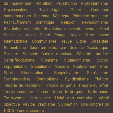
,
,
,
,
du mouvement
Proletkult
Prostitution
Protestantisme
,
,
,
Psychanalyse
Psychologie
Queer
Questions
,
,
,
,
mathématiques
Racisme
Réalisme
Réalisme socialiste
,
,
,
Réchauffement climatique
Religion
Révisionnisme
,
,
Révolution culturelle
Révolution socialiste
revue « Front
,
,
,
Social »
revue Clarté Rouge
revue Crise
revue
,
,
internationale Communisme
revue Ligne Classique
,
,
,
,
Romantisme
Sacrorum antistitum
Science
Scolastique
,
,
,
Sculture
Seconde Guerre mondiale
Sécurité routière
,
,
,
Semi-féodalisme
Sionisme
Situationnisme
Social-
,
,
,
,
impérialisme
Socialisme
Société
Soulèvement armé
,
,
,
,
Sport
Structuralisme
Subjectivisme
Surréalisme
,
,
,
,
Symbiogenèse
Symbolisme
Syndicalisme
Théatre
,
,
,
Théorie de l'évolution
Théorie du génie
Théorie du reflet
,
,
,
,
Tiers-mondisme
Titisme
Trafic de drogues
Triple union
,
,
,
Trotskysme
Ultra-gauche
Unité des contraires
Vérité
,
,
,
,
objective
Veviba
Vingtisme
Vivisection
XXe congrès du
,
,
PCUS
Zones humides