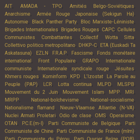
,
,
,
AIT
AMADA - TPO
Amitiés Belgo-Soviétiques
,
,
Anarchisme
Armée Rouge Japonaise (Sekigun Ha)
,
,
,
Autonomie
Black Panther Party
Bloc Marxiste-Léniniste
,
,
,
Brigades Internationales
Brigades Rouges
CAPC
Cellules
,
,
Communistes Combattantes
Collectif Wotta Sitta
,
,
Collettivo politico metropolitano
DHKP-C
ETA (Euskadi Ta
,
,
,
,
Askatasuna)
EZLN
F.R.A.P
Fascisme
Fonds monétaire
,
,
,
international
Front Populaire
GRAPO
Internationale
,
,
,
communiste
Internationale syndicale rouge
Jésuites
,
,
,
,
Khmers rouges
Kominform
KPD
L’Izostat
La Parole au
,
,
,
,
,
Peuple (PAP)
LCR
Lotta continua
MLPD
MLSPB
,
,
,
,
Mouvement du 2 Juin
Mouvement Islam
MPP
MRI
,
,
,
MRPP
National-bolchevisme
National-socialisme
,
,
Nationalisme flamand
Nieuw-Vlaamse Alliantie (N-VA)
,
,
,
,
Nuclei Armati Proletari
Odio de clase
OMS
Operaïsme
,
,
,
OTAN
P.C.E.(m-l)
Parti Communiste de Belgique
Parti
,
,
Communiste de Chine
Parti Communiste de France (mlm)
,
,
Parti Communiste du Pérou
Parti Ouvrier Belge (POB)