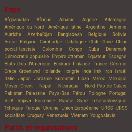
Pays
,
,
,
,
,
Afghanistan
Afrique
Albanie
Algérie
Allemagne
,
,
,
,
Amérique du Nord
Amérique latine
Argentine
Arménie
,
,
,
,
,
Autriche
Azerbaïdjan
Bangladesh
Belgique
Bolivie
,
,
,
,
,
,
Brésil
Bulgarie
Cambodge
Catalogne
Chili
Chine
Chine
,
,
,
,
,
social-fasciste
Colombie
Congo
Cuba
Danemark
,
,
,
,
Démocratie populaire
Empire ottoman
Equateur
Espagne
,
,
,
,
,
Etats-Unis d'Amérique
Euskadi
Finlande
France
Géorgie
,
,
,
,
,
,
,
,
Grèce
Groenland
Hollande
Hongrie
Inde
Irak
Iran
Israël
,
,
,
,
,
,
,
Italie
Japon
Jordanie
Kurdistan
Liban
Maroc
Mexique
,
,
,
,
Moyen-Orient
Népal
Nicaragua
Nord-Pas-de-Calais
,
,
,
,
,
,
Pakistan
Palestine
Pays-Bas
Pérou
Pologne
Portugal
,
,
,
,
,
,
RDA
Rojava
Roumanie
Russie
Syrie
Tchécoslovaquie
,
,
,
,
,
Tchéquie
Turquie
Ukraine
Union Européenne
URSS
URSS
,
,
,
,
,
socialiste
Uruguay
Venezuela
Vietnam
Yougoslavie
Partis et organisations