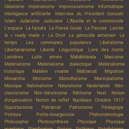
,
,
,
,
Idéalisme
Impérialisme
Impressionnisme
Informatique
,
,
Intelligence artificielle
Interview du Président Gonzalo
,
,
,
,
Islam
Judaïsme
Judiciaire
L'Abeille et le communiste
,
,
,
,
,
L’espace
La falsafa
La Pensé-Guide
La Pensée
Laïcité
,
,
,
le « ready made »
Le Droit
Le génocide arménien
Le
,
,
,
temps
Les communes populaires
Libéralisme
,
,
,
,
Libertarianisme
Liberté
Linguistique
Livre des morts
,
,
,
,
Lumières
Lutte armée
Mahâbhârata
Maoïsme
,
,
Matérialisme
Matérialisme dialectique
Matérialisme
,
,
,
,
historique
Matière vivante
Matriarcat
Migration
,
,
,
,
Monarchie
Monisme
Monothéisme
Municipalisme
,
,
,
,
Musique
Nationalisme
Naturalisme
Nederlands
Néo-
,
,
,
,
classicisme
Néo-darwinisme
Nihilisme
Noël
Notion
,
,
,
,
d’organisation
Notion de reflet
Nucléaire
Octobre 1917
,
,
,
,
Opportunisme
Patriarcat
Patriotisme
Pédagogie
,
,
,
Peinture
Petite-bourgeoisie
Phénoménologie
,
,
,
Philosophie
Photosynthèse
Physique
Physique
,
,
,
,
,
quantique
Planification
Poésie
Politique
Polythéisme