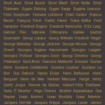
,
,
,
,
Ernst Aust
Ernst Busch
Ernst Mach
Ernst Nolte
Ernst
,
,
,
,
Thälmann
Eugen Dühring
Eugen Varga
Eugène Ionesco
,
,
,
Félix Dzerjinski
Fernand Lefebvre
Fidel Castro
Francis
,
,
,
,
Bacon
François Perin
Frantz Fanon
Franz Kafka
Fred
,
,
,
,
Hampton
Friedrich Engels
Friedrich Nietzsche
Fritz Lang
,
,
,
Gabriel Péri
Gabriele D'Annunzio
Galilée
Gaston
,
,
,
Soumialot
Georg Lukács
Georg Wilhelm Friedrich Hegel
,
,
,
George Berkeley
George Jackson
George Mosse
George
,
,
,
Orwell
Georges Eugène Haussmann
Georges Laugée
,
,
,
Georges Politzer
Georges Sorel
Georgi Dimitrov
Georgi
,
,
,
,
Plekhanov
Gerd Arntz
Giacomo Matteotti
Gonzalo
Gustav
,
,
,
Klimt
Gustave Caillebotte
Gustave Courbet
Gustave Le
,
,
,
,
Bon
Guy Debord
Hanns Eisler
Henri Barbusse
Henri
,
,
,
,
Bergson
Henri de Man
Herbert Marcuse
Hergé
Hertz
,
,
,
(Gert) Jospa
Honoré de Balzac
Hubert-Félix Thiéfaine
,
,
,
Huey P. Newton
Hugo Chàvez
Ibrahim Kaypakkaya
Ilya
,
,
,
,
Repine
Isaac Asimov
Isaac Brodsky
Isaac Newton
,
,
,
Jacques Derrida
Jacques Grippa
Jacques Lacan
James