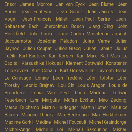
,
,
,
,
Ensor
James Monroe
Jan van Eyck
Jean Blume
Jean
,
,
,
,
Bodin
Jean Fonteyne
Jean Genet
Jean Jaurès
Jean
,
,
,
Vogel
Jean-François Millet
Jean-Paul Sartre
Jean-
,
,
,
Sébastien Bach
Jheronimus Bosch
Jiang Qing
John
,
,
,
Heartfield
John Locke
José Carlos Mariátegui
Joseph
,
,
,
Jacquemotte
Joséphin Péladan
Jules Verne
Julian
,
,
,
,
Jaynes
Julien Coupat
Julien Gracq
Julien Lahaut
Julius
,
,
,
,
Fučík
Karl Kautsky
Karl Korsch
Karl Marx
Karl Marx-Le
,
,
,
Capital
Katsushika Hokusai
Klement Gottwald
Konstantin
,
,
,
,
Tsiolkovski
Kurt Cobain
Kurt Gossweiler
Lavrenti Beria
,
,
,
,
Le Caravage
Lénine
Léon Frédéric
Léon Tolstoï
Léon
,
,
,
,
Trotsky
Leonid Brejnev
Lou Sin
Louis Aragon
Louis de
,
,
,
Brouckère
Louis Van Geyt
Ludo Martens
Ludwig
,
,
,
,
Feuerbach
Lynn Margulis
Maître Eckhart
Mao Zedong
,
,
,
Marcel Duchamp
Martin Heidegger
Martin Luther
Maurice
,
,
,
,
Barrès
Maurice Thorez
Max Beckmann
Max Horkheimer
,
,
,
,
Maxime Gorki
Médine
Michel Foucault
Michel Graindorge
,
,
,
Michel-Ange
Michelle Loi
Mikhaïl Bakounine
Mikhaïl