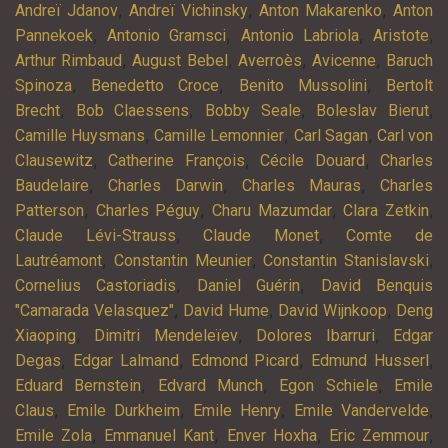
,
,
,
Andreï Jdanov
Andreï Vichinsky
Anton Makarenko
Anton
,
,
,
,
Pannekoek
Antonio Gramsci
Antonio Labriola
Aristote
,
,
,
,
Arthur Rimbaud
August Bebel
Averroès
Avicenne
Baruch
,
,
,
Spinoza
Benedetto Croce
Benito Mussolini
Bertolt
,
,
,
,
Brecht
Bob Claessens
Bobby Seale
Boleslav Bierut
,
,
,
Camille Huysmans
Camille Lemonnier
Carl Sagan
Carl von
,
,
,
Clausewitz
Catherine François
Cécile Douard
Charles
,
,
,
Baudelaire
Charles Darwin
Charles Mauras
Charles
,
,
,
,
Patterson
Charles Péguy
Charu Mazumdar
Clara Zetkin
,
,
Claude Lévi-Strauss
Claude Monet
Comte de
,
,
,
Lautréamont
Constantin Meunier
Constantin Stanislavski
,
,
Cornelius Castoriadis
Daniel Guérin
David Benquis
,
,
,
"Camarada Velasquez"
David Hume
David Wijnkoop
Deng
,
,
,
Xiaoping
Dimitri Mendeleïev
Dolores Ibarruri
Edgar
,
,
,
,
Degas
Edgar Lalmand
Edmond Picard
Edmund Husserl
,
,
,
Eduard Bernstein
Edvard Munch
Egon Schiele
Emile
,
,
,
,
Claus
Emile Durkheim
Emile Henry
Emile Vandervelde
,
,
,
,
Emile Zola
Emmanuel Kant
Enver Hoxha
Eric Zemmour