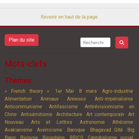
Revenir en haut de la page.
Plan du site
Mots-clefs
Thèmes
,
,
,
,
« French theory »
1er Mai
8 mars
Agro-industrie
,
,
,
,
Alimentation
Animaux
Annexes
Anti-impérialisme
,
,
Anticommunisme
Antifascisme
Antirévisionnisme en
,
,
,
,
Chine
Antisémitisme
Architecture
Art contemporain
Art
,
,
,
,
Nouveau
Arts et Lettres
Astronomie
Athéisme
,
,
,
,
Avakianisme
Averroïsme
Baroque
Bhagavad Gîtâ
Big
,
,
,
,
,
Bang
Biologie
Biosphère
BRICS
Cannibalisme social