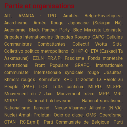
Partis et organisations
,
,
,
AIT
AMADA - TPO
Amitiés Belgo-Soviétiques
,
,
Anarchisme
Armée Rouge Japonaise (Sekigun Ha)
,
,
,
Autonomie
Black Panther Party
Bloc Marxiste-Léniniste
,
,
,
Brigades Internationales
Brigades Rouges
CAPC
Cellules
,
,
Communistes Combattantes
Collectif Wotta Sitta
,
,
Collettivo politico metropolitano
DHKP-C
ETA (Euskadi Ta
,
,
,
,
Askatasuna)
EZLN
F.R.A.P
Fascisme
Fonds monétaire
,
,
,
international
Front Populaire
GRAPO
Internationale
,
,
,
communiste
Internationale syndicale rouge
Jésuites
,
,
,
,
Khmers rouges
Kominform
KPD
L’Izostat
La Parole au
,
,
,
,
,
Peuple (PAP)
LCR
Lotta continua
MLPD
MLSPB
,
,
,
,
Mouvement du 2 Juin
Mouvement Islam
MPP
MRI
,
,
,
MRPP
National-bolchevisme
National-socialisme
,
,
Nationalisme flamand
Nieuw-Vlaamse Alliantie (N-VA)
,
,
,
,
Nuclei Armati Proletari
Odio de clase
OMS
Operaïsme
,
,
,
OTAN
P.C.E.(m-l)
Parti Communiste de Belgique
Parti