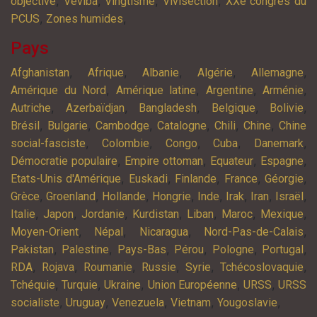
,
,
,
,
objective
Veviba
Vingtisme
Vivisection
XXe congrès du
,
,
PCUS
Zones humides
Pays
,
,
,
,
,
Afghanistan
Afrique
Albanie
Algérie
Allemagne
,
,
,
,
Amérique du Nord
Amérique latine
Argentine
Arménie
,
,
,
,
,
Autriche
Azerbaïdjan
Bangladesh
Belgique
Bolivie
,
,
,
,
,
,
Brésil
Bulgarie
Cambodge
Catalogne
Chili
Chine
Chine
,
,
,
,
,
social-fasciste
Colombie
Congo
Cuba
Danemark
,
,
,
,
Démocratie populaire
Empire ottoman
Equateur
Espagne
,
,
,
,
,
Etats-Unis d'Amérique
Euskadi
Finlande
France
Géorgie
,
,
,
,
,
,
,
,
Grèce
Groenland
Hollande
Hongrie
Inde
Irak
Iran
Israël
,
,
,
,
,
,
,
Italie
Japon
Jordanie
Kurdistan
Liban
Maroc
Mexique
,
,
,
,
Moyen-Orient
Népal
Nicaragua
Nord-Pas-de-Calais
,
,
,
,
,
,
Pakistan
Palestine
Pays-Bas
Pérou
Pologne
Portugal
,
,
,
,
,
,
RDA
Rojava
Roumanie
Russie
Syrie
Tchécoslovaquie
,
,
,
,
,
Tchéquie
Turquie
Ukraine
Union Européenne
URSS
URSS
,
,
,
,
,
socialiste
Uruguay
Venezuela
Vietnam
Yougoslavie