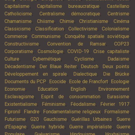
,
,
,
Capitalisme
Capitalisme bureaucratique
Castellano
,
,
,
Catholicisme
Centralisme démocratique
Centrisme
,
,
,
,
,
Chamanisme
Chiisme
Chimie
Christianisme
Cinéma
,
,
,
,
Classicisme
Classification
Collectivisme
Colonialisme
,
,
,
Commerce
Communisme
Conquête spatiale soviétique
,
,
,
Constructivisme
Convention de Ramsar
COP23
,
,
,
,
Corporatisme
Cosmologie
COVID-19
Crise capitaliste
,
,
,
,
Culture
Cybernétique
Cyclisme
Dadaïsme
,
,
,
,
Décadentisme
Der Blaue Reiter
Deutsch
Deux points
,
,
,
Développement en spirale
Dialectique
Die Brücke
,
,
,
,
Documents du PCP
Ecocide
Ecole de Francfort
Ecologie
,
,
,
,
Economie
Education
English
Environnement
,
,
,
Esclavagisme
Esprit de consommation
Eurasisme
,
,
,
,
Existentialisme
Féminisme
Féodalisme
Février 1917
,
,
,
,
Fipronil
Flandre
Fondamentalisme religieux
Formalisme
,
,
,
,
Futurisme
G20
Gauchisme
Guérillas Urbaines
Guerre
,
,
,
d'Espagne
Guerre hybride
Guerre impérialiste
Guerre
,
,
,
,
Populaire
Guévarisme
Hindouisme
Hoxhaïsme