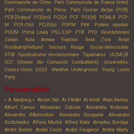
,
,
Communiste de Chine
Parti Communiste de France (mlm)
,
,
Parti Communiste du Pérou
Parti Ouvrier Belge (POB)
,
,
,
,
,
,
PCB [Grippa]
PCE(ml)
PCE(r)
PCF
PCI(M)
PCMLB
PCP-
,
,
,
,
,
,
M
PCR-Chili
PCUS(b)
PGPM
PKK
Potere operaio
,
,
,
,
,
POUM
Prima Linéa
PSL/LSP
PTB
PYD
Revolutionäre
,
,
,
Zellen
Rote Armee Fraktion
Rote Zora
Roter
,
,
,
Frontkämpferbund
Secours Rouge
Social-démocratie
,
,
,
,
STIB
Syndicalisme révolutionnaire
Tupamaros
UC(ML)B
,
UCC (Unione dei Comunisti Combattenti)
Universités-
,
,
Usines-Union (UUU)
Weather Underground
Young Lords
,
Party
Personnalités
,
,
,
,
,
« A. Neuberg »
Akram Yari
Al-Fârâbî
Al-Kindi
Alain Badiou
,
,
,
Albert Camus
Alexander Dubček
Alexandra Kollontai
,
,
Alexandre d’Aphrodise
Alexandre Douguine
Alexandre
,
,
,
,
Rodtchenko
Alfons Mucha
Alfred Klahr
Amadeo Bordiga
,
,
,
,
André Breton
André Cools
André Fougeron
André Marty