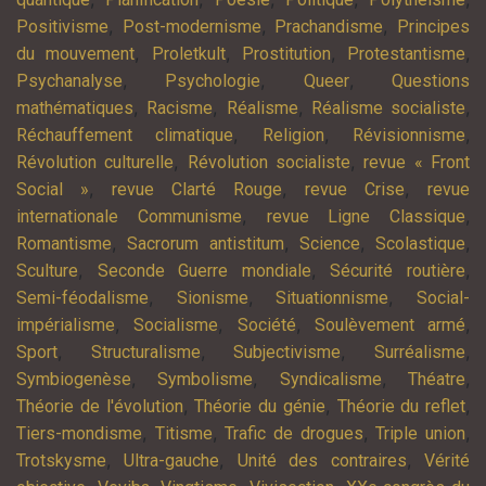
,
,
,
Positivisme
Post-modernisme
Prachandisme
Principes
,
,
,
,
du mouvement
Proletkult
Prostitution
Protestantisme
,
,
,
Psychanalyse
Psychologie
Queer
Questions
,
,
,
,
mathématiques
Racisme
Réalisme
Réalisme socialiste
,
,
,
Réchauffement climatique
Religion
Révisionnisme
,
,
Révolution culturelle
Révolution socialiste
revue « Front
,
,
,
Social »
revue Clarté Rouge
revue Crise
revue
,
,
internationale Communisme
revue Ligne Classique
,
,
,
,
Romantisme
Sacrorum antistitum
Science
Scolastique
,
,
,
Sculture
Seconde Guerre mondiale
Sécurité routière
,
,
,
Semi-féodalisme
Sionisme
Situationnisme
Social-
,
,
,
,
impérialisme
Socialisme
Société
Soulèvement armé
,
,
,
,
Sport
Structuralisme
Subjectivisme
Surréalisme
,
,
,
,
Symbiogenèse
Symbolisme
Syndicalisme
Théatre
,
,
,
Théorie de l'évolution
Théorie du génie
Théorie du reflet
,
,
,
,
Tiers-mondisme
Titisme
Trafic de drogues
Triple union
,
,
,
Trotskysme
Ultra-gauche
Unité des contraires
Vérité