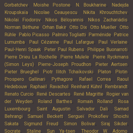
,
,
,
Gorbatchev
Moishe Postone
N. Boukharine
Nadejda
,
,
,
Kroupskaïa
Nicolae Ceaușescu
Nikita Khrouchtchev
,
,
,
Nikolaï Fiodorov
Nikos Béloyannis
Níkos Zachariádis
,
,
,
,
Norman Béthune
Orhan Bakir
Otto Dix
Otto Mueller
Otto
,
,
,
,
Rühle
Pablo Picasso
Palmiro Togliatti
Parménide
Patrice
,
,
,
,
Lumumba
Paul Cézanne
Paul Lafargue
Paul Verlaine
,
,
,
Paul-Henri Spaak
Peter Paul Rubens
Philippe Buonarroti
,
,
Pierre Drieu La Rochelle
Pierre Mulele
Pierre Ryckmans
,
,
,
(Simon Leys)
Pierre-Joseph Proudhon
Pieter Aertsen
,
,
,
,
Pieter Brueghel
Piotr Ilitch Tchaïkovski
Platon
Plotin
,
,
,
Prospero Gallinari
Pythagore
Rafael Correa
Raoul
,
,
,
,
,
Hedebouw
Raphaël
Ravachol
Reinhard Kühnl
Rembrandt
,
,
,
Renato Curcio
René Descartes
René Magritte
Rogier van
,
,
,
der Weyden
Roland Barthes
Romain Rolland
Rosa
,
,
,
Luxembourg
Saint Augustin
Salvador Dali
Samad
,
,
,
Behrangi
Samuel Beckett
Sergueï Prokofiev
Shoichi
,
,
,
,
Sakata
Sigmund Freud
Simon Bolivar
Siraj Sikder
,
,
,
,
Socrate
Staline
Sun Ya-tsen
Theodor W. Adorno