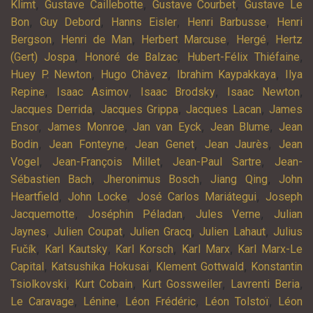
,
,
,
Klimt
Gustave Caillebotte
Gustave Courbet
Gustave Le
,
,
,
,
Bon
Guy Debord
Hanns Eisler
Henri Barbusse
Henri
,
,
,
,
Bergson
Henri de Man
Herbert Marcuse
Hergé
Hertz
,
,
,
(Gert) Jospa
Honoré de Balzac
Hubert-Félix Thiéfaine
,
,
,
Huey P. Newton
Hugo Chàvez
Ibrahim Kaypakkaya
Ilya
,
,
,
,
Repine
Isaac Asimov
Isaac Brodsky
Isaac Newton
,
,
,
Jacques Derrida
Jacques Grippa
Jacques Lacan
James
,
,
,
,
Ensor
James Monroe
Jan van Eyck
Jean Blume
Jean
,
,
,
,
Bodin
Jean Fonteyne
Jean Genet
Jean Jaurès
Jean
,
,
,
Vogel
Jean-François Millet
Jean-Paul Sartre
Jean-
,
,
,
Sébastien Bach
Jheronimus Bosch
Jiang Qing
John
,
,
,
Heartfield
John Locke
José Carlos Mariátegui
Joseph
,
,
,
Jacquemotte
Joséphin Péladan
Jules Verne
Julian
,
,
,
,
Jaynes
Julien Coupat
Julien Gracq
Julien Lahaut
Julius
,
,
,
,
Fučík
Karl Kautsky
Karl Korsch
Karl Marx
Karl Marx-Le
,
,
,
Capital
Katsushika Hokusai
Klement Gottwald
Konstantin
,
,
,
,
Tsiolkovski
Kurt Cobain
Kurt Gossweiler
Lavrenti Beria
,
,
,
,
Le Caravage
Lénine
Léon Frédéric
Léon Tolstoï
Léon