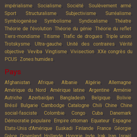
,
,
,
,
impérialisme
Socialisme
Société
Soulèvement armé
,
,
,
,
Sport
Structuralisme
Subjectivisme
Surréalisme
,
,
,
,
Symbiogenèse
Symbolisme
Syndicalisme
Théatre
,
,
,
Théorie de l'évolution
Théorie du génie
Théorie du reflet
,
,
,
,
Tiers-mondisme
Titisme
Trafic de drogues
Triple union
,
,
,
Trotskysme
Ultra-gauche
Unité des contraires
Vérité
,
,
,
,
objective
Veviba
Vingtisme
Vivisection
XXe congrès du
,
,
PCUS
Zones humides
Pays
,
,
,
,
,
Afghanistan
Afrique
Albanie
Algérie
Allemagne
,
,
,
,
Amérique du Nord
Amérique latine
Argentine
Arménie
,
,
,
,
,
Autriche
Azerbaïdjan
Bangladesh
Belgique
Bolivie
,
,
,
,
,
,
Brésil
Bulgarie
Cambodge
Catalogne
Chili
Chine
Chine
,
,
,
,
,
social-fasciste
Colombie
Congo
Cuba
Danemark
,
,
,
,
Démocratie populaire
Empire ottoman
Equateur
Espagne
,
,
,
,
,
Etats-Unis d'Amérique
Euskadi
Finlande
France
Géorgie
,
,
,
,
,
,
,
,
Grèce
Groenland
Hollande
Hongrie
Inde
Irak
Iran
Israël