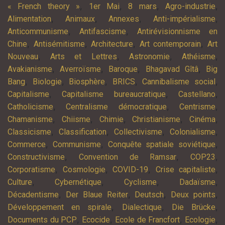
,
,
,
,
« French theory »
1er Mai
8 mars
Agro-industrie
,
,
,
,
Alimentation
Animaux
Annexes
Anti-impérialisme
,
,
Anticommunisme
Antifascisme
Antirévisionnisme en
,
,
,
,
Chine
Antisémitisme
Architecture
Art contemporain
Art
,
,
,
,
Nouveau
Arts et Lettres
Astronomie
Athéisme
,
,
,
,
Avakianisme
Averroïsme
Baroque
Bhagavad Gîtâ
Big
,
,
,
,
,
Bang
Biologie
Biosphère
BRICS
Cannibalisme social
,
,
,
Capitalisme
Capitalisme bureaucratique
Castellano
,
,
,
Catholicisme
Centralisme démocratique
Centrisme
,
,
,
,
,
Chamanisme
Chiisme
Chimie
Christianisme
Cinéma
,
,
,
,
Classicisme
Classification
Collectivisme
Colonialisme
,
,
,
Commerce
Communisme
Conquête spatiale soviétique
,
,
,
Constructivisme
Convention de Ramsar
COP23
,
,
,
,
Corporatisme
Cosmologie
COVID-19
Crise capitaliste
,
,
,
,
Culture
Cybernétique
Cyclisme
Dadaïsme
,
,
,
,
Décadentisme
Der Blaue Reiter
Deutsch
Deux points
,
,
,
Développement en spirale
Dialectique
Die Brücke
,
,
,
,
Documents du PCP
Ecocide
Ecole de Francfort
Ecologie