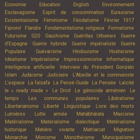
,
,
,
,
Economie
Education
English
Environnement
,
,
,
Esclavagisme
Esprit de consommation
Eurasisme
,
,
,
,
Existentialisme
Féminisme
Féodalisme
Février 1917
,
,
,
,
Fipronil
Flandre
Fondamentalisme religieux
Formalisme
,
,
,
,
Futurisme
G20
Gauchisme
Guérillas Urbaines
Guerre
,
,
,
d'Espagne
Guerre hybride
Guerre impérialiste
Guerre
,
,
,
,
Populaire
Guévarisme
Hindouisme
Hoxhaïsme
,
,
,
,
Idéalisme
Impérialisme
Impressionnisme
Informatique
,
,
Intelligence artificielle
Interview du Président Gonzalo
,
,
,
,
Islam
Judaïsme
Judiciaire
L'Abeille et le communiste
,
,
,
,
,
L’espace
La falsafa
La Pensé-Guide
La Pensée
Laïcité
,
,
,
le « ready made »
Le Droit
Le génocide arménien
Le
,
,
,
temps
Les communes populaires
Libéralisme
,
,
,
,
Libertarianisme
Liberté
Linguistique
Livre des morts
,
,
,
,
Lumières
Lutte armée
Mahâbhârata
Maoïsme
,
,
Matérialisme
Matérialisme dialectique
Matérialisme
,
,
,
,
historique
Matière vivante
Matriarcat
Migration
,
,
,
,
Monarchie
Monisme
Monothéisme
Municipalisme