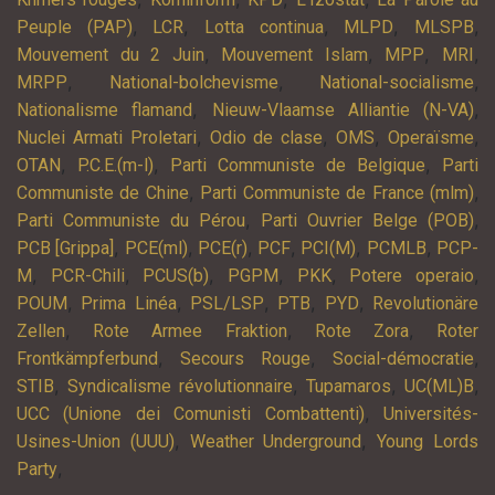
,
,
,
,
,
Peuple (PAP)
LCR
Lotta continua
MLPD
MLSPB
,
,
,
,
Mouvement du 2 Juin
Mouvement Islam
MPP
MRI
,
,
,
MRPP
National-bolchevisme
National-socialisme
,
,
Nationalisme flamand
Nieuw-Vlaamse Alliantie (N-VA)
,
,
,
,
Nuclei Armati Proletari
Odio de clase
OMS
Operaïsme
,
,
,
OTAN
P.C.E.(m-l)
Parti Communiste de Belgique
Parti
,
,
Communiste de Chine
Parti Communiste de France (mlm)
,
,
Parti Communiste du Pérou
Parti Ouvrier Belge (POB)
,
,
,
,
,
,
PCB [Grippa]
PCE(ml)
PCE(r)
PCF
PCI(M)
PCMLB
PCP-
,
,
,
,
,
,
M
PCR-Chili
PCUS(b)
PGPM
PKK
Potere operaio
,
,
,
,
,
POUM
Prima Linéa
PSL/LSP
PTB
PYD
Revolutionäre
,
,
,
Zellen
Rote Armee Fraktion
Rote Zora
Roter
,
,
,
Frontkämpferbund
Secours Rouge
Social-démocratie
,
,
,
,
STIB
Syndicalisme révolutionnaire
Tupamaros
UC(ML)B
,
UCC (Unione dei Comunisti Combattenti)
Universités-
,
,
Usines-Union (UUU)
Weather Underground
Young Lords
,
Party