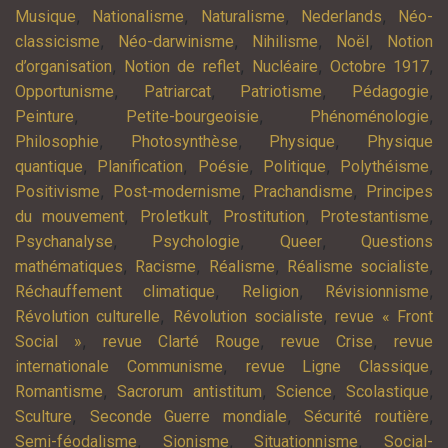
,
,
,
,
Musique
Nationalisme
Naturalisme
Nederlands
Néo-
,
,
,
,
classicisme
Néo-darwinisme
Nihilisme
Noël
Notion
,
,
,
,
d’organisation
Notion de reflet
Nucléaire
Octobre 1917
,
,
,
,
Opportunisme
Patriarcat
Patriotisme
Pédagogie
,
,
,
Peinture
Petite-bourgeoisie
Phénoménologie
,
,
,
Philosophie
Photosynthèse
Physique
Physique
,
,
,
,
,
quantique
Planification
Poésie
Politique
Polythéisme
,
,
,
Positivisme
Post-modernisme
Prachandisme
Principes
,
,
,
,
du mouvement
Proletkult
Prostitution
Protestantisme
,
,
,
Psychanalyse
Psychologie
Queer
Questions
,
,
,
,
mathématiques
Racisme
Réalisme
Réalisme socialiste
,
,
,
Réchauffement climatique
Religion
Révisionnisme
,
,
Révolution culturelle
Révolution socialiste
revue « Front
,
,
,
Social »
revue Clarté Rouge
revue Crise
revue
,
,
internationale Communisme
revue Ligne Classique
,
,
,
,
Romantisme
Sacrorum antistitum
Science
Scolastique
,
,
,
Sculture
Seconde Guerre mondiale
Sécurité routière
,
,
,
Semi-féodalisme
Sionisme
Situationnisme
Social-