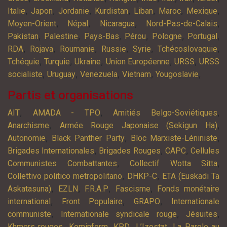
,
,
,
,
,
,
,
Italie
Japon
Jordanie
Kurdistan
Liban
Maroc
Mexique
,
,
,
,
Moyen-Orient
Népal
Nicaragua
Nord-Pas-de-Calais
,
,
,
,
,
,
Pakistan
Palestine
Pays-Bas
Pérou
Pologne
Portugal
,
,
,
,
,
,
RDA
Rojava
Roumanie
Russie
Syrie
Tchécoslovaquie
,
,
,
,
,
Tchéquie
Turquie
Ukraine
Union Européenne
URSS
URSS
,
,
,
,
,
socialiste
Uruguay
Venezuela
Vietnam
Yougoslavie
Partis et organisations
,
,
,
AIT
AMADA - TPO
Amitiés Belgo-Soviétiques
,
,
Anarchisme
Armée Rouge Japonaise (Sekigun Ha)
,
,
,
Autonomie
Black Panther Party
Bloc Marxiste-Léniniste
,
,
,
Brigades Internationales
Brigades Rouges
CAPC
Cellules
,
,
Communistes Combattantes
Collectif Wotta Sitta
,
,
Collettivo politico metropolitano
DHKP-C
ETA (Euskadi Ta
,
,
,
,
Askatasuna)
EZLN
F.R.A.P
Fascisme
Fonds monétaire
,
,
,
international
Front Populaire
GRAPO
Internationale
,
,
,
communiste
Internationale syndicale rouge
Jésuites
,
,
,
,
Khmers rouges
Kominform
KPD
L’Izostat
La Parole au