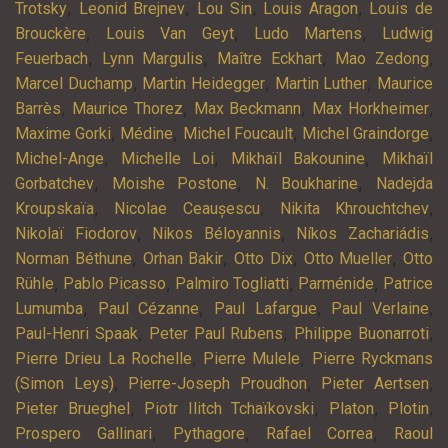
,
,
,
,
Trotsky
Leonid Brejnev
Lou Sin
Louis Aragon
Louis de
,
,
,
Brouckère
Louis Van Geyt
Ludo Martens
Ludwig
,
,
,
,
Feuerbach
Lynn Margulis
Maître Eckhart
Mao Zedong
,
,
,
Marcel Duchamp
Martin Heidegger
Martin Luther
Maurice
,
,
,
,
Barrès
Maurice Thorez
Max Beckmann
Max Horkheimer
,
,
,
,
Maxime Gorki
Médine
Michel Foucault
Michel Graindorge
,
,
,
Michel-Ange
Michelle Loi
Mikhaïl Bakounine
Mikhaïl
,
,
,
Gorbatchev
Moishe Postone
N. Boukharine
Nadejda
,
,
,
Kroupskaïa
Nicolae Ceaușescu
Nikita Khrouchtchev
,
,
,
Nikolaï Fiodorov
Nikos Béloyannis
Níkos Zachariádis
,
,
,
,
Norman Béthune
Orhan Bakir
Otto Dix
Otto Mueller
Otto
,
,
,
,
Rühle
Pablo Picasso
Palmiro Togliatti
Parménide
Patrice
,
,
,
,
Lumumba
Paul Cézanne
Paul Lafargue
Paul Verlaine
,
,
,
Paul-Henri Spaak
Peter Paul Rubens
Philippe Buonarroti
,
,
Pierre Drieu La Rochelle
Pierre Mulele
Pierre Ryckmans
,
,
,
(Simon Leys)
Pierre-Joseph Proudhon
Pieter Aertsen
,
,
,
,
Pieter Brueghel
Piotr Ilitch Tchaïkovski
Platon
Plotin
,
,
,
Prospero Gallinari
Pythagore
Rafael Correa
Raoul