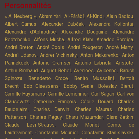
Personnalités
,
,
,
,
,
« A. Neuberg »
Akram Yari
Al-Fârâbî
Al-Kindi
Alain Badiou
,
,
,
Albert Camus
Alexander Dubček
Alexandra Kollontai
,
,
Alexandre d’Aphrodise
Alexandre Douguine
Alexandre
,
,
,
,
Rodtchenko
Alfons Mucha
Alfred Klahr
Amadeo Bordiga
,
,
,
,
André Breton
André Cools
André Fougeron
André Marty
,
,
,
Andreï Jdanov
Andreï Vichinsky
Anton Makarenko
Anton
,
,
,
,
Pannekoek
Antonio Gramsci
Antonio Labriola
Aristote
,
,
,
,
Arthur Rimbaud
August Bebel
Averroès
Avicenne
Baruch
,
,
,
Spinoza
Benedetto Croce
Benito Mussolini
Bertolt
,
,
,
,
Brecht
Bob Claessens
Bobby Seale
Boleslav Bierut
,
,
,
Camille Huysmans
Camille Lemonnier
Carl Sagan
Carl von
,
,
,
Clausewitz
Catherine François
Cécile Douard
Charles
,
,
,
Baudelaire
Charles Darwin
Charles Mauras
Charles
,
,
,
,
Patterson
Charles Péguy
Charu Mazumdar
Clara Zetkin
,
,
Claude Lévi-Strauss
Claude Monet
Comte de
,
,
,
Lautréamont
Constantin Meunier
Constantin Stanislavski