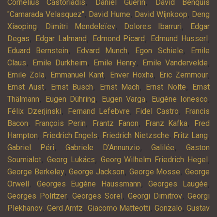
,
,
Cornelius Castoriadis
Daniel Guérin
David Benquis
,
,
,
"Camarada Velasquez"
David Hume
David Wijnkoop
Deng
,
,
,
Xiaoping
Dimitri Mendeleïev
Dolores Ibarruri
Edgar
,
,
,
,
Degas
Edgar Lalmand
Edmond Picard
Edmund Husserl
,
,
,
Eduard Bernstein
Edvard Munch
Egon Schiele
Emile
,
,
,
,
Claus
Emile Durkheim
Emile Henry
Emile Vandervelde
,
,
,
,
Emile Zola
Emmanuel Kant
Enver Hoxha
Eric Zemmour
,
,
,
,
Ernst Aust
Ernst Busch
Ernst Mach
Ernst Nolte
Ernst
,
,
,
,
Thälmann
Eugen Dühring
Eugen Varga
Eugène Ionesco
,
,
,
Félix Dzerjinski
Fernand Lefebvre
Fidel Castro
Francis
,
,
,
,
Bacon
François Perin
Frantz Fanon
Franz Kafka
Fred
,
,
,
,
Hampton
Friedrich Engels
Friedrich Nietzsche
Fritz Lang
,
,
,
Gabriel Péri
Gabriele D'Annunzio
Galilée
Gaston
,
,
,
Soumialot
Georg Lukács
Georg Wilhelm Friedrich Hegel
,
,
,
George Berkeley
George Jackson
George Mosse
George
,
,
,
Orwell
Georges Eugène Haussmann
Georges Laugée
,
,
,
Georges Politzer
Georges Sorel
Georgi Dimitrov
Georgi
,
,
,
,
Plekhanov
Gerd Arntz
Giacomo Matteotti
Gonzalo
Gustav