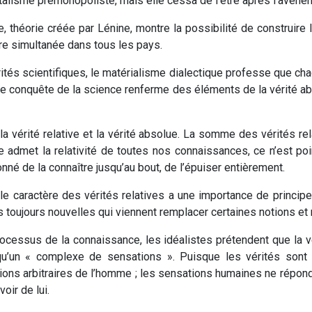
pitalisme prémonopoliste, mais elle cessa de l’être après l’avène
te, théorie créée par Lénine, montre la possibilité de construi
oire simultanée dans tous les pays.
érités scientifiques, le matérialisme dialectique professe que ch
 conquête de la science renferme des éléments de la vérité abso
e la vérité relative et la vérité absolue. La somme des vérités re
e admet la relativité de toutes nos connaissances, ce n’est poi
de la connaître jusqu’au bout, de l’épuiser entièrement.
 le caractère des vérités relatives a une importance de princi
s toujours nouvelles qui viennent remplacer certaines notions et
rocessus de la connaissance, les idéalistes prétendent que la 
t qu’un « complexe de sensations ». Puisque les vérités sont 
ions arbitraires de l’homme ; les sensations humaines ne répond
oir de lui.