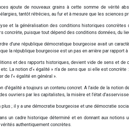
es ajoute de nouveaux grains à cette somme de vérité absolu
t élargies, tantôt rétrécies, au fur et à mesure que les sciences p
lyse et la généralisation des conditions historiques concrètes
urs concrète, puisque tout dépend des conditions données, du lie
’ordre d’une république démocratique bourgeoise avait un caractè
 que la république bourgeoise est un pas en arrière par rapport à
itions et des rapports historiques, devient vide de sens et de 
, etc. La notion d’« égalité » n’a de sens que si elle est concrète : 
r de l’« égalité en général ».
 d’égalité a toujours un contenu concret. A l’aide de la notion de
des ouvriers par les capitalistes, la misère et l’état d’asserviss
 plus ; il y a une démocratie bourgeoise et une démocratie social
dans un cadre historique déterminé et en donnant aux notions u
s vérités authentiquement concrètes.