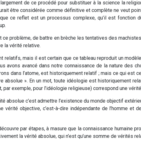
largement de ce procédé pour substituer à la science la religi
aurait être considérée comme définitive et complète ne veut point 
 que ce reflet est un processus complexe, qu’il est fonction du
up.
t ce problème, de battre en brèche les tentatives des machistes p
la vérité relative.
relatifs, mais il est certain que ce tableau reproduit un modèle 
ous avons avancé dans notre connaissance de la nature des chos
ons dans l’atome, est historiquement relatif ; mais ce qui est c
e absolue ». En un mot, toute idéologie est historiquement relat
t, par exemple, pour l’idéologie religieuse) correspond une vérité
ité absolue c’est admettre l’existence du monde objectif extérie
une vérité objective, c’est-à-dire indépendante de l’homme et de
e découvre par étapes, à masure que la connaissance humaine pro
vement la vérité absolue, qui n’est qu’une somme de vérités rel