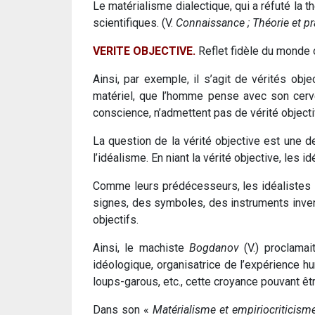
Le matérialisme dialectique, qui a réfuté la 
scientifiques. (V.
Connaissance ; Théorie et prat
VERITE OBJECTIVE.
Reflet fidèle du monde o
Ainsi, par exemple, il s’agit de vérités ob
matériel, que l’homme pense avec son cerve
conscience, n’admettent pas de vérité objectiv
La question de la vérité objective est une 
l’idéalisme. En niant la vérité objective, les i
Comme leurs prédécesseurs, les idéalistes s
signes, des symboles, des instruments inve
objectifs.
Ainsi, le machiste
Bogdanov
(V.) proclamait
idéologique, organisatrice de l’expérience h
loups-garous, etc., cette croyance pouvant ê
Dans son «
Matérialisme et empiriocriticism