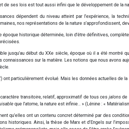
de ses lois est tout aussi infini que le développement de la nat
nces dépendent du niveau atteint par l’expérience, la techniq
umaines, nos représentations de la nature s’approfondissent, dev
ne époque historique déterminée, loin d’être définitives, complèt
précisées.
ible jusqu’au début du XXe siècle, époque où il a été montré q
nos connaissances sur la matière. Les notions que nous avons auj
ècle.
.) ont particulièrement évolué. Mais les données actuelles de la 
 caractère transitoire, relatif, approximatif de tous ces
jalons
de 
uisable
que l’atome, la nature est infinie… » (Lénine : « Matérialis
ent qu’elles ont un contenu concret déterminé par des condition
ions historiques. Ainsi, la thèse de Marx et d’Engels sur l’impos