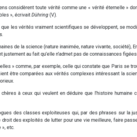
ens considèrent toute vérité comme une « vérité éternelle » do
les », écrivait
Dühring
(V.).
a que les vérités vraiment scientifiques se développent, se modi
s.
ines de la science (nature inanimée, nature vivante, société), E
nt justement au fait qu’elle n’admet pas de connaissances figées
rnelles » comme, par exemple, celle qui constate que Paris se tro
ent être comparées aux vérités complexes intéressant la scien
orieux.
 chères à ceux qui veulent en déduire que l’histoire humaine c
ues des classes exploiteuses qui, par des phrases sur la justi
 droit des exploités de lutter pour une vie meilleure, faire pass
 », etc.