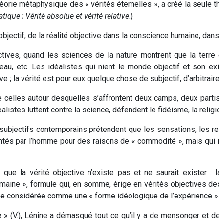
théorie métaphysique des « vérités éternelles », a créé la seule 
ique ; Vérité absolue et vérité relative
.)
bjectif, de la réalité objective dans la conscience humaine, dans
jectives, quand les sciences de la nature montrent que la terr
au, etc. Les idéalistes qui nient le monde objectif et son 
e ; la vérité est pour eux quelque chose de subjectif, d’arbitraire
de celles autour desquelles s’affrontent deux camps, deux parti
déalistes luttent contre la science, défendent le fidéisme, la religi
ubjectifs contemporains prétendent que les sensations, les r
ntés par l’homme pour des raisons de « commodité », mais qui 
 que la vérité objective n’existe pas et ne saurait exister : l
umaine », formule qui, en somme, érige en vérités objectives d
tre considérée comme une « forme idéologique de l’expérience »
e
» (V.), Lénine a démasqué tout ce qu’il y a de mensonger et de