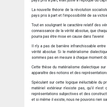
pays pris à part, était juste à l’époque du ca
La nouvelle théorie de la révolution socialis
pays pris à part et l’impossibilité de sa vict
Tout en soulignant le caractère relatif des v
connaissance de la vérité absolue, que chaque
pourra pas être mise en cause dans l’avenir.
Il n’y a pas de barrière infranchissable entr
vérité absolue. Si le matérialisme dialectiqu
sommes pas en mesure à chaque moment donné 
Cette thèse du matérialisme dialectique sur
apparaître des notions et des représentation
Spéculant sur cette logique inéluctable du p
matériel extérieur n’existe pas, qu’il n’es
représentations subjectives et des construct
et si même il existe, nous ne pouvons rien sav