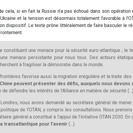
de cela, si en fait la Russie n’a pas échoué dans son opération m
kraine et la tension est désormais totalement favorable à l’OTA
son dispositif. Le texte prône littéralement de faire basculer l
ffrontement.
e constituent une menace pour la sécurité euro-atlantique ; le
une menace persistante pour nous tous. Des acteurs étatique
cherchent à fragiliser la démocratie dans le monde.
frontières favorise aussi la migration irrégulière et la traite de
la Chine peuvent présenter des défis, auxquels nous devons 
 de défendre les intérêts de l’Alliance en matière de sécurité (…)
 Londres, nous avons demandé au secrétaire général de mener 
politique de l’OTAN, y compris les consultations. Nous prenons 
taire général a constitué à l’appui de l’initiative OTAN 2030. E
 transatlantique pour l’avenir
(…).