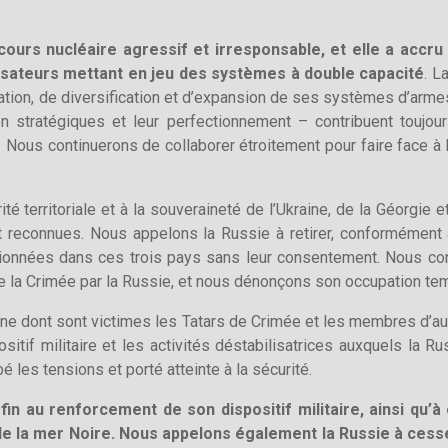
cours nucléaire agressif et irresponsable, et elle a accru 
isateurs mettant en jeu des systèmes à double capacité
. L
on, de diversification et d’expansion de ses systèmes d’armes
stratégiques et leur perfectionnement – contribuent toujour
e. Nous continuerons de collaborer étroitement pour faire face
ité territoriale et à la souveraineté de l’Ukraine, de la Géorgie 
nt reconnues. Nous appelons la Russie à retirer, conformément
stationnées dans ces trois pays sans leur consentement. Nous 
, de la Crimée par la Russie, et nous dénonçons son occupation te
onne dont sont victimes les Tatars de Crimée et les membres d’
tif militaire et les activités déstabilisatrices auxquels la R
 les tensions et porté atteinte à la sécurité.
in au renforcement de son dispositif militaire, ainsi qu’à
de la mer Noire. Nous appelons également la Russie à cesse