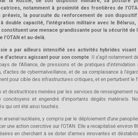
r la Russie, de son dispositif militaire, sa posture pl
ocatrices, notamment à proximité des frontières de l’OTA
préavis, la poursuite du renforcement de son dispositif 
 double capacité, l’intégration militaire avec le Bélarus,
constituent une menace grandissante pour la sécurité de la
de l’OTAN et au-delà.
ssie a par ailleurs intensifié ses activités hybrides vis
ire d’acteurs agissant pour son compte
. Il s’agit notamment d
ys de l’Alliance, de pressions et de pratiques d’intimidation 
d’actes de cybermalveillance, et de sa complaisance à l’égar
nnent pour cible des infrastructures critiques, et en perturbent l
les et destructrices menées par les services de renseignement rus
e concitoyens et engendré d’importants dégâts matériels. 
s qui ont été ainsi touchés.
on arsenal nucléaire, y compris par le déploiement d’une panopl
er une action coercitive sur l’OTAN. Elle a recapitalisé environ 
éaires en cherchant à se doter d’armes innovantes et déstabil