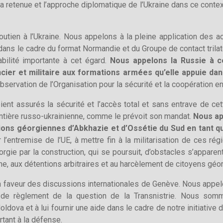
la retenue et l’approche diplomatique de l’Ukraine dans ce conte
soutien à l’Ukraine. Nous appelons à la pleine application des a
dans le cadre du format Normandie et du Groupe de contact trilat
bilité importante à cet égard.
Nous appelons la Russie à ce
cier et militaire aux formations armées qu’elle appuie dans
observation de l’Organisation pour la sécurité et la coopération 
ent assurés la sécurité et l’accès total et sans entrave de cet
rontière russo-ukrainienne, comme le prévoit son mandat.
Nous ap
ions géorgiennes d’Abkhazie et d’Ossétie du Sud en tant q
’entremise de l’UE, à mettre fin à la militarisation de ces régi
rgie par la construction, qui se poursuit, d’obstacles s’apparen
ne, aux détentions arbitraires et au harcèlement de citoyens géo
n faveur des discussions internationales de Genève. Nous appel
 de règlement de la question de la Transnistrie. Nous som
dova et à lui fournir une aide dans le cadre de notre initiativ
tant à la défense.