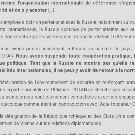
vienne l’organisation internationale de référence s’agi
ité et de s’y adapter
(…).
 s’emploie à bâtir un partenariat avec la Russie, notamment au t
internationaux, la Russie continue de porter atteinte aux vale
s documents agréés sur lesquels repose la relation OTAN-Russ
nous avons prises concernant la Russie au sommet du pays de
 l’OTAN.
Nous avons suspendu toute coopération pratique, tan
e politique. Tant que la Russie ne montre pas qu’elle res
lités internationales, il ne peut y avoir de retour à la nor
étérioration de l’environnement de sécurité en renforçant not
 la partie orientale de l’Alliance. L’OTAN ne cherche pas la co
us avons prises sont pleinement compatibles avec nos engageme
quiconque comme étant en contradiction avec l’Acte fondateur 
la désignation de la République tchèque et des États-Unis com
ention de Vienne sur les relations diplomatiques.