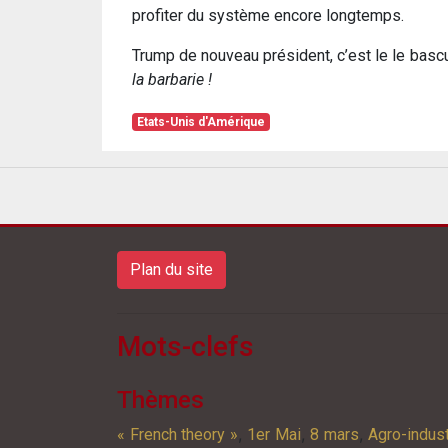
profiter du système encore longtemps.
Trump de nouveau président, c’est le le basc
la barbarie !
Etats-Unis d'Amérique
Plan du site
Mots-clefs
Thèmes
,
,
,
« French theory »
1er Mai
8 mars
Agro-indust