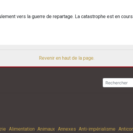
ulement vers la guerre de repartage. La catastrophe est en cours
Revenir en haut de la page.
,
,
,
,
,
rie
Alimentation
Animaux
Annexes
Anti-impérialisme
Antic