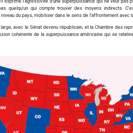
Il exprime l’agressivité d’une superpuissance qui ne veut pas 
 pas quelqu’un qui compte trouver des moyens indirects. C’e
u niveau du pays, mobiliser dans le sens de l’affrontement avec l
ez large, avec le Sénat devenu républicain, et la Chambre des re
ession cohérente de la superpuissance américaine qui se ratatin