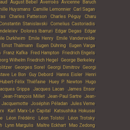
,
,
,
,
baud
August Bebel
Averroès
Avicenne
Baruch
,
,
,
ille Huysmans
Camille Lemonnier
Carl Sagan
,
,
,
ras
Charles Patterson
Charles Péguy
Charu
,
,
Constantin Stanislavski
Cornelius Castoriadis
,
,
,
endeleïev
Dolores Ibarruri
Edgar Degas
Edgar
,
,
,
ile Durkheim
Emile Henry
Emile Vandervelde
,
,
,
,
Ernst Thälmann
Eugen Dühring
Eugen Varga
,
,
,
,
n
Franz Kafka
Fred Hampton
Friedrich Engels
,
,
eorg Wilhelm Friedrich Hegel
George Berkeley
,
,
,
litzer
Georges Sorel
Georgi Dimitrov
Georgi
,
,
,
stave Le Bon
Guy Debord
Hanns Eisler
Henri
,
,
Hubert-Félix Thiéfaine
Huey P. Newton
Hugo
,
,
,
acques Grippa
Jacques Lacan
James Ensor
,
,
,
Jean-François Millet
Jean-Paul Sartre
Jean-
,
,
,
 Jacquemotte
Joséphin Péladan
Jules Verne
,
,
,
rx
Karl Marx-Le Capital
Katsushika Hokusai
,
,
,
,
ne
Léon Frédéric
Léon Tolstoï
Léon Trotsky
,
,
,
,
h
Lynn Margulis
Maître Eckhart
Mao Zedong