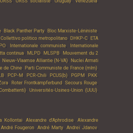
,
,
,
,
URSS
URSS socialiste
Uruguay
Venezuela
,
,
,
e
Black Panther Party
Bloc Marxiste-Léniniste
,
,
,
Collettivo politico metropolitano
DHKP-C
ETA
,
,
PO
Internationale communiste
Internationale
,
,
,
tta continua
MLPD
MLSPB
Mouvement du 2
,
,
Nieuw-Vlaamse Alliantie (N-VA)
Nuclei Armati
,
,
e de Chine
Parti Communiste de France (mlm)
,
,
,
,
,
,
LB
PCP-M
PCR-Chili
PCUS(b)
PGPM
PKK
,
,
,
Zora
Roter Frontkämpferbund
Secours Rouge
,
,
Combattenti)
Universités-Usines-Union (UUU)
,
,
a Kollontai
Alexandre d’Aphrodise
Alexandre
,
,
,
,
André Fougeron
André Marty
Andreï Jdanov