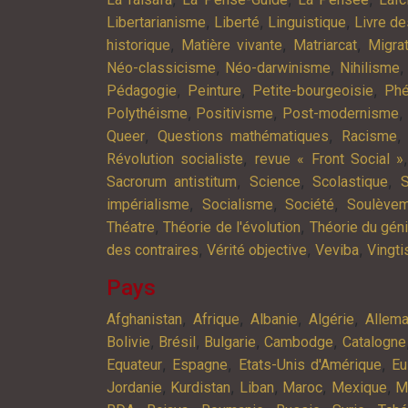
,
,
,
Libertarianisme
Liberté
Linguistique
Livre d
,
,
,
historique
Matière vivante
Matriarcat
Migra
,
,
Néo-classicisme
Néo-darwinisme
Nihilisme
,
,
,
Pédagogie
Peinture
Petite-bourgeoisie
Phé
,
,
,
Polythéisme
Positivisme
Post-modernisme
,
,
Queer
Questions mathématiques
Racisme
,
Révolution socialiste
revue « Front Social »
,
,
,
Sacrorum antistitum
Science
Scolastique
S
,
,
,
impérialisme
Socialisme
Société
Soulève
,
,
Théatre
Théorie de l'évolution
Théorie du gén
,
,
,
des contraires
Vérité objective
Veviba
Vingt
Pays
,
,
,
,
Afghanistan
Afrique
Albanie
Algérie
Allem
,
,
,
,
Bolivie
Brésil
Bulgarie
Cambodge
Catalogne
,
,
,
Equateur
Espagne
Etats-Unis d'Amérique
Eu
,
,
,
,
,
Jordanie
Kurdistan
Liban
Maroc
Mexique
M