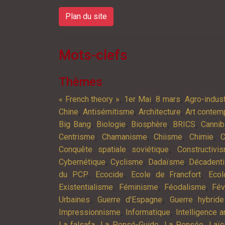
Plan du site
Mots-clefs
Thèmes
,
,
,
« French theory »
1er Mai
8 mars
Agro-indust
,
,
,
Chine
Antisémitisme
Architecture
Art contem
,
,
,
,
Big Bang
Biologie
Biosphère
BRICS
Cannib
,
,
,
,
Centrisme
Chamanisme
Chiisme
Chimie
C
,
Conquête spatiale soviétique
Constructivi
,
,
,
Cybernétique
Cyclisme
Dadaïsme
Décadent
,
,
,
du PCP
Ecocide
Ecole de Francfort
Ecol
,
,
,
Existentialisme
Féminisme
Féodalisme
Fév
,
,
Urbaines
Guerre d'Espagne
Guerre hybride
,
,
Impressionnisme
Informatique
Intelligence ar
,
,
,
La falsafa
La Pensé-Guide
La Pensée
Laïc