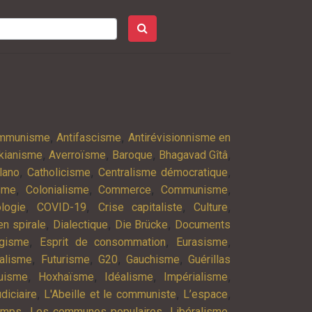
,
,
ommunisme
Antifascisme
Antirévisionnisme en
,
,
,
,
kianisme
Averroïsme
Baroque
Bhagavad Gîtâ
,
,
,
lano
Catholicisme
Centralisme démocratique
,
,
,
,
isme
Colonialisme
Commerce
Communisme
,
,
,
,
logie
COVID-19
Crise capitaliste
Culture
,
,
,
n spirale
Dialectique
Die Brücke
Documents
,
,
,
agisme
Esprit de consommation
Eurasisme
,
,
,
,
alisme
Futurisme
G20
Gauchisme
Guérillas
,
,
,
,
uisme
Hoxhaïsme
Idéalisme
Impérialisme
,
,
,
diciaire
L'Abeille et le communiste
L’espace
,
,
,
emps
Les communes populaires
Libéralisme