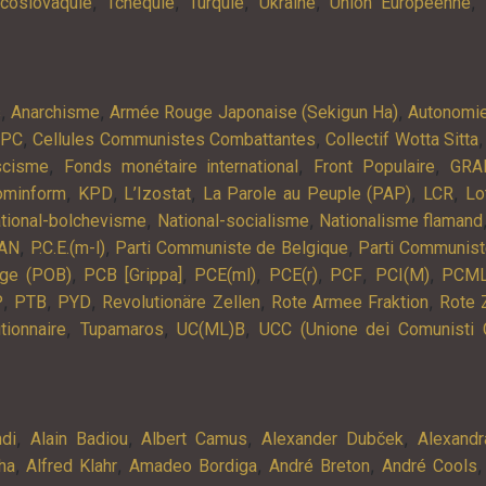
,
,
,
,
,
coslovaquie
Tchéquie
Turquie
Ukraine
Union Européenne
,
,
,
s
Anarchisme
Armée Rouge Japonaise (Sekigun Ha)
Autonomi
,
,
APC
Cellules Communistes Combattantes
Collectif Wotta Sitta
,
,
,
scisme
Fonds monétaire international
Front Populaire
GRA
,
,
,
,
,
ominform
KPD
L’Izostat
La Parole au Peuple (PAP)
LCR
Lo
,
,
tional-bolchevisme
National-socialisme
Nationalisme flamand
,
,
,
AN
P.C.E.(m-l)
Parti Communiste de Belgique
Parti Communist
,
,
,
,
,
,
lge (POB)
PCB [Grippa]
PCE(ml)
PCE(r)
PCF
PCI(M)
PCM
,
,
,
,
,
P
PTB
PYD
Revolutionäre Zellen
Rote Armee Fraktion
Rote 
,
,
,
tionnaire
Tupamaros
UC(ML)B
UCC (Unione dei Comunisti 
,
,
,
,
ndi
Alain Badiou
Albert Camus
Alexander Dubček
Alexandr
,
,
,
,
ha
Alfred Klahr
Amadeo Bordiga
André Breton
André Cools