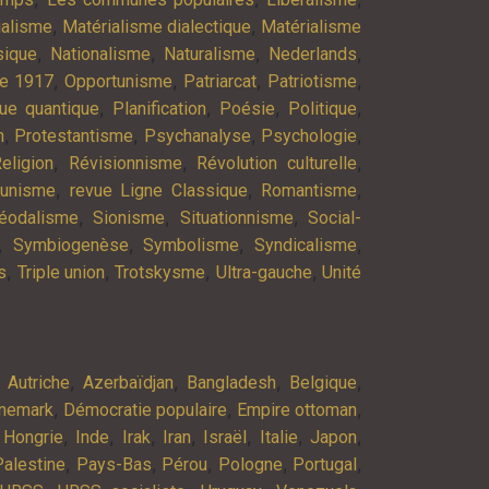
,
,
ialisme
Matérialisme dialectique
Matérialisme
,
,
,
,
ique
Nationalisme
Naturalisme
Nederlands
,
,
,
,
re 1917
Opportunisme
Patriarcat
Patriotisme
,
,
,
,
ue quantique
Planification
Poésie
Politique
,
,
,
,
n
Protestantisme
Psychanalyse
Psychologie
,
,
,
eligion
Révisionnisme
Révolution culturelle
,
,
,
munisme
revue Ligne Classique
Romantisme
,
,
,
éodalisme
Sionisme
Situationnisme
Social-
,
,
,
,
Symbiogenèse
Symbolisme
Syndicalisme
,
,
,
,
s
Triple union
Trotskysme
Ultra-gauche
Unité
,
,
,
,
,
Autriche
Azerbaïdjan
Bangladesh
Belgique
,
,
,
nemark
Démocratie populaire
Empire ottoman
,
,
,
,
,
,
,
,
Hongrie
Inde
Irak
Iran
Israël
Italie
Japon
,
,
,
,
,
Palestine
Pays-Bas
Pérou
Pologne
Portugal