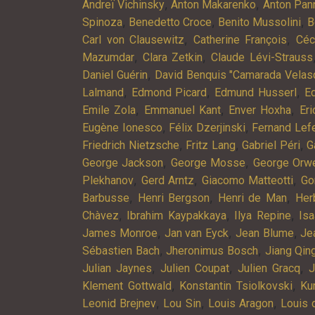
,
,
Andreï Vichinsky
Anton Makarenko
Anton Pan
,
,
,
Spinoza
Benedetto Croce
Benito Mussolini
B
,
,
Carl von Clausewitz
Catherine François
Céc
,
,
Mazumdar
Clara Zetkin
Claude Lévi-Strauss
,
Daniel Guérin
David Benquis "Camarada Velas
,
,
,
Lalmand
Edmond Picard
Edmund Husserl
Ed
,
,
,
Emile Zola
Emmanuel Kant
Enver Hoxha
Er
,
,
Eugène Ionesco
Félix Dzerjinski
Fernand Lef
,
,
,
Friedrich Nietzsche
Fritz Lang
Gabriel Péri
G
,
,
George Jackson
George Mosse
George Orwe
,
,
,
Plekhanov
Gerd Arntz
Giacomo Matteotti
Go
,
,
,
Barbusse
Henri Bergson
Henri de Man
Her
,
,
,
Chàvez
Ibrahim Kaypakkaya
Ilya Repine
Is
,
,
,
James Monroe
Jan van Eyck
Jean Blume
Je
,
,
Sébastien Bach
Jheronimus Bosch
Jiang Qin
,
,
,
Julian Jaynes
Julien Coupat
Julien Gracq
J
,
,
Klement Gottwald
Konstantin Tsiolkovski
Ku
,
,
,
Leonid Brejnev
Lou Sin
Louis Aragon
Louis 