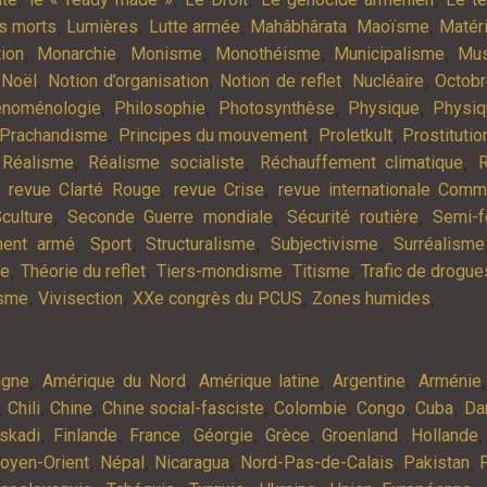
,
,
,
,
,
es morts
Lumières
Lutte armée
Mahâbhârata
Maoïsme
Matér
,
,
,
,
,
tion
Monarchie
Monisme
Monothéisme
Municipalisme
Mus
,
,
,
,
,
Noël
Notion d’organisation
Notion de reflet
Nucléaire
Octob
,
,
,
,
noménologie
Philosophie
Photosynthèse
Physique
Physiq
,
,
,
Prachandisme
Principes du mouvement
Proletkult
Prostitutio
,
,
,
,
Réalisme
Réalisme socialiste
Réchauffement climatique
R
,
,
,
revue Clarté Rouge
revue Crise
revue internationale Com
,
,
,
culture
Seconde Guerre mondiale
Sécurité routière
Semi-f
,
,
,
,
ment armé
Sport
Structuralisme
Subjectivisme
Surréalisme
,
,
,
,
ie
Théorie du reflet
Tiers-mondisme
Titisme
Trafic de drogue
,
,
,
,
isme
Vivisection
XXe congrès du PCUS
Zones humides
,
,
,
,
agne
Amérique du Nord
Amérique latine
Argentine
Arménie
,
,
,
,
,
,
,
Chili
Chine
Chine social-fasciste
Colombie
Congo
Cuba
Da
,
,
,
,
,
,
skadi
Finlande
France
Géorgie
Grèce
Groenland
Hollande
,
,
,
,
,
oyen-Orient
Népal
Nicaragua
Nord-Pas-de-Calais
Pakistan