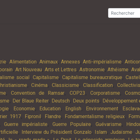
,
,
,
,
,
rie
Alimentation
Animaux
Annexes
Anti-impérialisme
Antic
,
,
,
,
,
porain
Art Nouveau
Arts et Lettres
Astronomie
Athéisme
Ava
,
,
,
alisme social
Capitalisme
Capitalisme bureaucratique
Castel
,
,
,
,
hristianisme
Cinéma
Classicisme
Classification
Collectiv
,
,
,
,
sme
Convention de Ramsar
COP23
Corporatisme
Cosmo
,
,
,
,
isme
Der Blaue Reiter
Deutsch
Deux points
Développement e
,
,
,
,
,
ogie
Economie
Education
English
Environnement
Esclav
,
,
,
,
rier 1917
Fipronil
Flandre
Fondamentalisme religieux
Form
,
,
,
,
Guerre impérialiste
Guerre Populaire
Guévarisme
Hindo
,
,
,
,
tificielle
Interview du Président Gonzalo
Islam
Judaïsme
Ju
,
,
,
,
ité
le « ready made »
Le Droit
Le génocide arménien
Le t