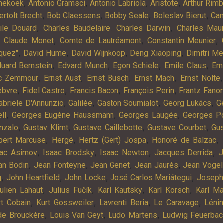
,
,
,
,
nekoek
Antonio Gramsci
Antonio Labriola
Aristote
Arthur Rim
,
,
,
,
ertolt Brecht
Bob Claessens
Bobby Seale
Boleslav Bierut
Cam
,
,
,
ile Douard
Charles Baudelaire
Charles Darwin
Charles Mau
,
,
,
,
Claude Monet
Comte de Lautréamont
Constantin Meunier
,
,
,
,
quez"
David Hume
David Wijnkoop
Deng Xiaoping
Dimitri M
,
,
,
,
uard Bernstein
Edvard Munch
Egon Schiele
Emile Claus
Em
,
,
,
,
ic Zemmour
Ernst Aust
Ernst Busch
Ernst Mach
Ernst Nolte
,
,
,
,
ebvre
Fidel Castro
Francis Bacon
François Perin
Frantz Fano
,
,
,
,
abriele D'Annunzio
Galilée
Gaston Soumialot
Georg Lukács
G
,
,
,
ll
Georges Eugène Haussmann
Georges Laugée
Georges Po
,
,
,
,
nzalo
Gustav Klimt
Gustave Caillebotte
Gustave Courbet
Gu
,
,
,
,
bert Marcuse
Hergé
Hertz (Gert) Jospa
Honoré de Balzac
,
,
,
,
aac Asimov
Isaac Brodsky
Isaac Newton
Jacques Derrida
J
,
,
,
,
an Bodin
Jean Fonteyne
Jean Genet
Jean Jaurès
Jean Vogel
,
,
,
,
g
John Heartfield
John Locke
José Carlos Mariátegui
Joseph
,
,
,
,
ulien Lahaut
Julius Fučík
Karl Kautsky
Karl Korsch
Karl Ma
,
,
,
,
rt Cobain
Kurt Gossweiler
Lavrenti Beria
Le Caravage
Léni
,
,
,
de Brouckère
Louis Van Geyt
Ludo Martens
Ludwig Feuerbac