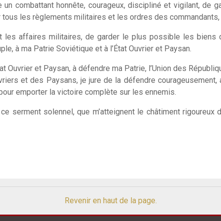
 un combattant honnête, courageux, discipliné et vigilant, de g
er tous les règlements militaires et les ordres des commandants
 les affaires militaires, de garder le plus possible les biens
le, à ma Patrie Soviétique et à l’État Ouvrier et Paysan.
État Ouvrier et Paysan, à défendre ma Patrie, l’Union des Républi
iers et des Paysans, je jure de la défendre courageusement, a
pour emporter la victoire complète sur les ennemis.
e ce serment solennel, que m’atteignent le châtiment rigoureux de
Revenir en haut de la page.