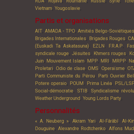
,
,
,
,
,
RDA
Rojava
Roumanie
Russie
Syrie
Tché
,
,
Vietnam
Yougoslavie
Partis et organisations
,
,
AIT
AMADA - TPO
Amitiés Belgo-Soviétique
,
,
Brigades Internationales
Brigades Rouges
C
,
,
,
(Euskadi Ta Askatasuna)
EZLN
F.R.A.P
Fa
,
,
,
syndicale rouge
Jésuites
Khmers rouges
K
,
,
,
,
,
Juin
Mouvement Islam
MPP
MRI
MRPP
Na
,
,
,
,
Proletari
Odio de clase
OMS
Operaïsme
OT
,
Parti Communiste du Pérou
Parti Ouvrier Be
,
,
,
Potere operaio
POUM
Prima Linéa
PSL/LS
,
,
Social-démocratie
STIB
Syndicalisme révolu
,
,
Weather Underground
Young Lords Party
Personnalités
,
,
,
« A. Neuberg »
Akram Yari
Al-Fârâbî
Al-Ki
,
,
Douguine
Alexandre Rodtchenko
Alfons Muc