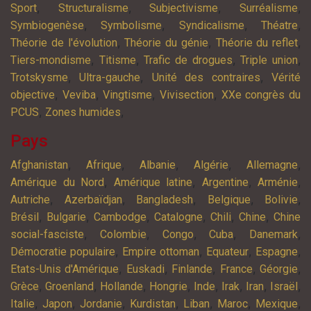
,
,
,
,
Sport
Structuralisme
Subjectivisme
Surréalisme
,
,
,
,
Symbiogenèse
Symbolisme
Syndicalisme
Théatre
,
,
,
Théorie de l'évolution
Théorie du génie
Théorie du reflet
,
,
,
,
Tiers-mondisme
Titisme
Trafic de drogues
Triple union
,
,
,
Trotskysme
Ultra-gauche
Unité des contraires
Vérité
,
,
,
,
objective
Veviba
Vingtisme
Vivisection
XXe congrès du
,
,
PCUS
Zones humides
Pays
,
,
,
,
,
Afghanistan
Afrique
Albanie
Algérie
Allemagne
,
,
,
,
Amérique du Nord
Amérique latine
Argentine
Arménie
,
,
,
,
,
Autriche
Azerbaïdjan
Bangladesh
Belgique
Bolivie
,
,
,
,
,
,
Brésil
Bulgarie
Cambodge
Catalogne
Chili
Chine
Chine
,
,
,
,
,
social-fasciste
Colombie
Congo
Cuba
Danemark
,
,
,
,
Démocratie populaire
Empire ottoman
Equateur
Espagne
,
,
,
,
,
Etats-Unis d'Amérique
Euskadi
Finlande
France
Géorgie
,
,
,
,
,
,
,
,
Grèce
Groenland
Hollande
Hongrie
Inde
Irak
Iran
Israël
,
,
,
,
,
,
,
Italie
Japon
Jordanie
Kurdistan
Liban
Maroc
Mexique