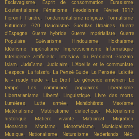
,
,
,
Esclavagisme
Esprit de consommation
Eurasisme
,
,
,
,
Existentialisme
Féminisme
Féodalisme
Février 1917
,
,
,
,
Fipronil
Flandre
Fondamentalisme religieux
Formalisme
,
,
,
,
Futurisme
G20
Gauchisme
Guérillas Urbaines
Guerre
,
,
,
d'Espagne
Guerre hybride
Guerre impérialiste
Guerre
,
,
,
,
Populaire
Guévarisme
Hindouisme
Hoxhaïsme
,
,
,
,
Idéalisme
Impérialisme
Impressionnisme
Informatique
,
,
Intelligence artificielle
Interview du Président Gonzalo
,
,
,
,
Islam
Judaïsme
Judiciaire
L'Abeille et le communiste
,
,
,
,
,
L’espace
La falsafa
La Pensé-Guide
La Pensée
Laïcité
,
,
,
le « ready made »
Le Droit
Le génocide arménien
Le
,
,
,
temps
Les communes populaires
Libéralisme
,
,
,
,
Libertarianisme
Liberté
Linguistique
Livre des morts
,
,
,
,
Lumières
Lutte armée
Mahâbhârata
Maoïsme
,
,
Matérialisme
Matérialisme dialectique
Matérialisme
,
,
,
,
historique
Matière vivante
Matriarcat
Migration
,
,
,
,
Monarchie
Monisme
Monothéisme
Municipalisme
,
,
,
,
Musique
Nationalisme
Naturalisme
Nederlands
Néo-