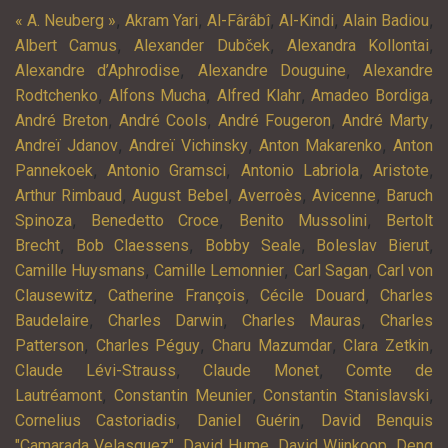
,
,
,
,
,
« A. Neuberg »
Akram Yari
Al-Fârâbî
Al-Kindi
Alain Badiou
,
,
,
Albert Camus
Alexander Dubček
Alexandra Kollontai
,
,
Alexandre d’Aphrodise
Alexandre Douguine
Alexandre
,
,
,
,
Rodtchenko
Alfons Mucha
Alfred Klahr
Amadeo Bordiga
,
,
,
,
André Breton
André Cools
André Fougeron
André Marty
,
,
,
Andreï Jdanov
Andreï Vichinsky
Anton Makarenko
Anton
,
,
,
,
Pannekoek
Antonio Gramsci
Antonio Labriola
Aristote
,
,
,
,
Arthur Rimbaud
August Bebel
Averroès
Avicenne
Baruch
,
,
,
Spinoza
Benedetto Croce
Benito Mussolini
Bertolt
,
,
,
,
Brecht
Bob Claessens
Bobby Seale
Boleslav Bierut
,
,
,
Camille Huysmans
Camille Lemonnier
Carl Sagan
Carl von
,
,
,
Clausewitz
Catherine François
Cécile Douard
Charles
,
,
,
Baudelaire
Charles Darwin
Charles Mauras
Charles
,
,
,
,
Patterson
Charles Péguy
Charu Mazumdar
Clara Zetkin
,
,
Claude Lévi-Strauss
Claude Monet
Comte de
,
,
,
Lautréamont
Constantin Meunier
Constantin Stanislavski
,
,
Cornelius Castoriadis
Daniel Guérin
David Benquis
,
,
,
"Camarada Velasquez"
David Hume
David Wijnkoop
Deng