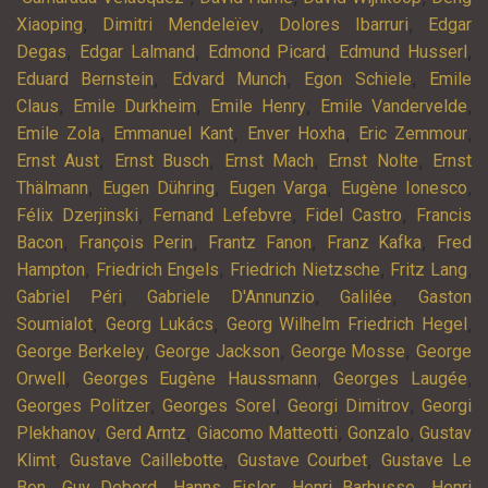
,
,
,
Xiaoping
Dimitri Mendeleïev
Dolores Ibarruri
Edgar
,
,
,
,
Degas
Edgar Lalmand
Edmond Picard
Edmund Husserl
,
,
,
Eduard Bernstein
Edvard Munch
Egon Schiele
Emile
,
,
,
,
Claus
Emile Durkheim
Emile Henry
Emile Vandervelde
,
,
,
,
Emile Zola
Emmanuel Kant
Enver Hoxha
Eric Zemmour
,
,
,
,
Ernst Aust
Ernst Busch
Ernst Mach
Ernst Nolte
Ernst
,
,
,
,
Thälmann
Eugen Dühring
Eugen Varga
Eugène Ionesco
,
,
,
Félix Dzerjinski
Fernand Lefebvre
Fidel Castro
Francis
,
,
,
,
Bacon
François Perin
Frantz Fanon
Franz Kafka
Fred
,
,
,
,
Hampton
Friedrich Engels
Friedrich Nietzsche
Fritz Lang
,
,
,
Gabriel Péri
Gabriele D'Annunzio
Galilée
Gaston
,
,
,
Soumialot
Georg Lukács
Georg Wilhelm Friedrich Hegel
,
,
,
George Berkeley
George Jackson
George Mosse
George
,
,
,
Orwell
Georges Eugène Haussmann
Georges Laugée
,
,
,
Georges Politzer
Georges Sorel
Georgi Dimitrov
Georgi
,
,
,
,
Plekhanov
Gerd Arntz
Giacomo Matteotti
Gonzalo
Gustav
,
,
,
Klimt
Gustave Caillebotte
Gustave Courbet
Gustave Le
,
,
,
,
Bon
Guy Debord
Hanns Eisler
Henri Barbusse
Henri