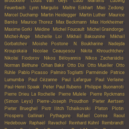
,
,
,
Brouckère
Louis Van Geyt
Ludo Martens
Ludwig
,
,
,
,
Feuerbach
Lynn Margulis
Maître Eckhart
Mao Zedong
,
,
,
Marcel Duchamp
Martin Heidegger
Martin Luther
Maurice
,
,
,
,
Barrès
Maurice Thorez
Max Beckmann
Max Horkheimer
,
,
,
,
Maxime Gorki
Médine
Michel Foucault
Michel Graindorge
,
,
,
Michel-Ange
Michelle Loi
Mikhaïl Bakounine
Mikhaïl
,
,
,
Gorbatchev
Moishe Postone
N. Boukharine
Nadejda
,
,
,
Kroupskaïa
Nicolae Ceaușescu
Nikita Khrouchtchev
,
,
,
Nikolaï Fiodorov
Nikos Béloyannis
Níkos Zachariádis
,
,
,
,
Norman Béthune
Orhan Bakir
Otto Dix
Otto Mueller
Otto
,
,
,
,
Rühle
Pablo Picasso
Palmiro Togliatti
Parménide
Patrice
,
,
,
,
Lumumba
Paul Cézanne
Paul Lafargue
Paul Verlaine
,
,
,
Paul-Henri Spaak
Peter Paul Rubens
Philippe Buonarroti
,
,
Pierre Drieu La Rochelle
Pierre Mulele
Pierre Ryckmans
,
,
,
(Simon Leys)
Pierre-Joseph Proudhon
Pieter Aertsen
,
,
,
,
Pieter Brueghel
Piotr Ilitch Tchaïkovski
Platon
Plotin
,
,
,
Prospero Gallinari
Pythagore
Rafael Correa
Raoul
,
,
,
,
,
Hedebouw
Raphaël
Ravachol
Reinhard Kühnl
Rembrandt