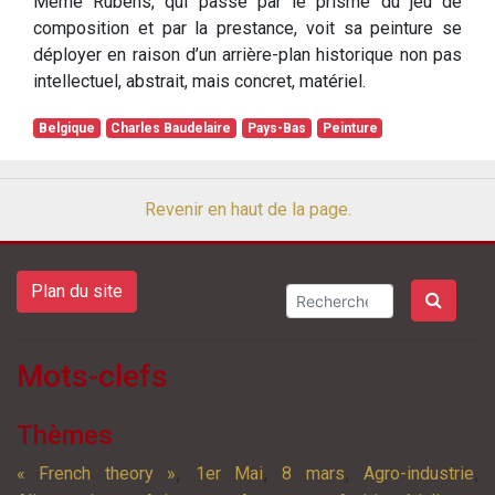
Même Rubens, qui passe par le prisme du jeu de
composition et par la prestance, voit sa peinture se
déployer en raison d’un arrière-plan historique non pas
intellectuel, abstrait, mais concret, matériel.
Belgique
Charles Baudelaire
Pays-Bas
Peinture
Revenir en haut de la page.
Plan du site
Mots-clefs
Thèmes
,
,
,
,
« French theory »
1er Mai
8 mars
Agro-industrie