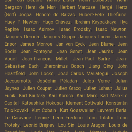
,
,
,
,
Bergson
Henri de Man
Herbert Marcuse
Hergé
Hertz
,
,
,
(Gert) Jospa
Honoré de Balzac
Hubert-Félix Thiéfaine
,
,
,
Huey P. Newton
Hugo Chàvez
Ibrahim Kaypakkaya
Ilya
,
,
,
,
Repine
Isaac Asimov
Isaac Brodsky
Isaac Newton
,
,
,
Jacques Derrida
Jacques Grippa
Jacques Lacan
James
,
,
,
,
Ensor
James Monroe
Jan van Eyck
Jean Blume
Jean
,
,
,
,
Bodin
Jean Fonteyne
Jean Genet
Jean Jaurès
Jean
,
,
,
Vogel
Jean-François Millet
Jean-Paul Sartre
Jean-
,
,
,
Sébastien Bach
Jheronimus Bosch
Jiang Qing
John
,
,
,
Heartfield
John Locke
José Carlos Mariátegui
Joseph
,
,
,
Jacquemotte
Joséphin Péladan
Jules Verne
Julian
,
,
,
,
Jaynes
Julien Coupat
Julien Gracq
Julien Lahaut
Julius
,
,
,
,
Fučík
Karl Kautsky
Karl Korsch
Karl Marx
Karl Marx-Le
,
,
,
Capital
Katsushika Hokusai
Klement Gottwald
Konstantin
,
,
,
,
Tsiolkovski
Kurt Cobain
Kurt Gossweiler
Lavrenti Beria
,
,
,
,
Le Caravage
Lénine
Léon Frédéric
Léon Tolstoï
Léon
,
,
,
,
Trotsky
Leonid Brejnev
Lou Sin
Louis Aragon
Louis de