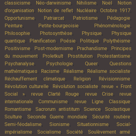
,
,
,
,
classicisme
Néo-darwinisme
Nihilisme
Noël
Notion
,
,
,
,
d’organisation
Notion de reflet
Nucléaire
Octobre 1917
,
,
,
,
Opportunisme
Patriarcat
Patriotisme
Pédagogie
,
,
,
Peinture
Petite-bourgeoisie
Phénoménologie
,
,
,
Philosophie
Photosynthèse
Physique
Physique
,
,
,
,
,
quantique
Planification
Poésie
Politique
Polythéisme
,
,
,
Positivisme
Post-modernisme
Prachandisme
Principes
,
,
,
,
du mouvement
Proletkult
Prostitution
Protestantisme
,
,
,
Psychanalyse
Psychologie
Queer
Questions
,
,
,
,
mathématiques
Racisme
Réalisme
Réalisme socialiste
,
,
,
Réchauffement climatique
Religion
Révisionnisme
,
,
Révolution culturelle
Révolution socialiste
revue « Front
,
,
,
Social »
revue Clarté Rouge
revue Crise
revue
,
,
internationale Communisme
revue Ligne Classique
,
,
,
,
Romantisme
Sacrorum antistitum
Science
Scolastique
,
,
,
Sculture
Seconde Guerre mondiale
Sécurité routière
,
,
,
Semi-féodalisme
Sionisme
Situationnisme
Social-
,
,
,
,
impérialisme
Socialisme
Société
Soulèvement armé