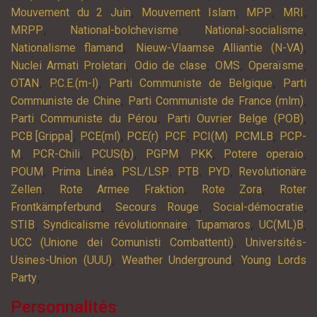
,
,
,
,
Mouvement du 2 Juin
Mouvement Islam
MPP
MRI
,
,
,
MRPP
National-bolchevisme
National-socialisme
,
,
Nationalisme flamand
Nieuw-Vlaamse Alliantie (N-VA)
,
,
,
,
Nuclei Armati Proletari
Odio de clase
OMS
Operaïsme
,
,
,
OTAN
P.C.E.(m-l)
Parti Communiste de Belgique
Parti
,
,
Communiste de Chine
Parti Communiste de France (mlm)
,
,
Parti Communiste du Pérou
Parti Ouvrier Belge (POB)
,
,
,
,
,
,
PCB [Grippa]
PCE(ml)
PCE(r)
PCF
PCI(M)
PCMLB
PCP-
,
,
,
,
,
,
M
PCR-Chili
PCUS(b)
PGPM
PKK
Potere operaio
,
,
,
,
,
POUM
Prima Linéa
PSL/LSP
PTB
PYD
Revolutionäre
,
,
,
Zellen
Rote Armee Fraktion
Rote Zora
Roter
,
,
,
Frontkämpferbund
Secours Rouge
Social-démocratie
,
,
,
,
STIB
Syndicalisme révolutionnaire
Tupamaros
UC(ML)B
,
UCC (Unione dei Comunisti Combattenti)
Universités-
,
,
Usines-Union (UUU)
Weather Underground
Young Lords
,
Party
Personnalités