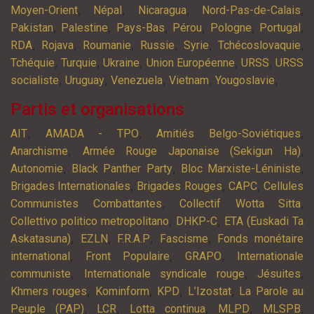
,
,
,
,
Moyen-Orient
Népal
Nicaragua
Nord-Pas-de-Calais
,
,
,
,
,
,
Pakistan
Palestine
Pays-Bas
Pérou
Pologne
Portugal
,
,
,
,
,
,
RDA
Rojava
Roumanie
Russie
Syrie
Tchécoslovaquie
,
,
,
,
,
Tchéquie
Turquie
Ukraine
Union Européenne
URSS
URSS
,
,
,
,
,
socialiste
Uruguay
Venezuela
Vietnam
Yougoslavie
Partis et organisations
,
,
,
AIT
AMADA - TPO
Amitiés Belgo-Soviétiques
,
,
Anarchisme
Armée Rouge Japonaise (Sekigun Ha)
,
,
,
Autonomie
Black Panther Party
Bloc Marxiste-Léniniste
,
,
,
Brigades Internationales
Brigades Rouges
CAPC
Cellules
,
,
Communistes Combattantes
Collectif Wotta Sitta
,
,
Collettivo politico metropolitano
DHKP-C
ETA (Euskadi Ta
,
,
,
,
Askatasuna)
EZLN
F.R.A.P
Fascisme
Fonds monétaire
,
,
,
international
Front Populaire
GRAPO
Internationale
,
,
,
communiste
Internationale syndicale rouge
Jésuites
,
,
,
,
Khmers rouges
Kominform
KPD
L’Izostat
La Parole au
,
,
,
,
,
Peuple (PAP)
LCR
Lotta continua
MLPD
MLSPB