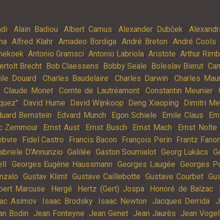
,
,
,
,
ndi
Alain Badiou
Albert Camus
Alexander Dubček
Alexandr
,
,
,
,
ha
Alfred Klahr
Amadeo Bordiga
André Breton
André Cools
,
,
,
,
nekoek
Antonio Gramsci
Antonio Labriola
Aristote
Arthur Rim
,
,
,
,
ertolt Brecht
Bob Claessens
Bobby Seale
Boleslav Bierut
Cam
,
,
,
ile Douard
Charles Baudelaire
Charles Darwin
Charles Mau
,
,
,
,
Claude Monet
Comte de Lautréamont
Constantin Meunier
,
,
,
,
quez"
David Hume
David Wijnkoop
Deng Xiaoping
Dimitri M
,
,
,
,
uard Bernstein
Edvard Munch
Egon Schiele
Emile Claus
Em
,
,
,
,
ic Zemmour
Ernst Aust
Ernst Busch
Ernst Mach
Ernst Nolte
,
,
,
,
ebvre
Fidel Castro
Francis Bacon
François Perin
Frantz Fano
,
,
,
,
abriele D'Annunzio
Galilée
Gaston Soumialot
Georg Lukács
G
,
,
,
ll
Georges Eugène Haussmann
Georges Laugée
Georges Po
,
,
,
,
nzalo
Gustav Klimt
Gustave Caillebotte
Gustave Courbet
Gu
,
,
,
,
bert Marcuse
Hergé
Hertz (Gert) Jospa
Honoré de Balzac
,
,
,
,
aac Asimov
Isaac Brodsky
Isaac Newton
Jacques Derrida
J
,
,
,
,
an Bodin
Jean Fonteyne
Jean Genet
Jean Jaurès
Jean Vogel