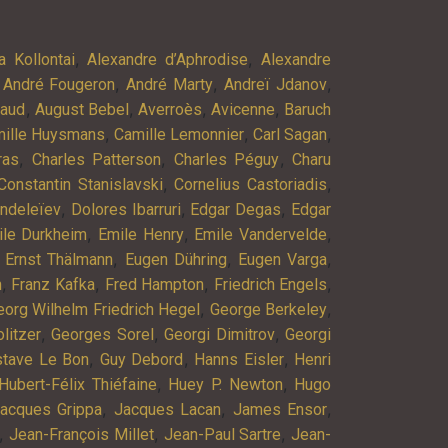
,
,
a Kollontai
Alexandre d’Aphrodise
Alexandre
,
,
,
,
André Fougeron
André Marty
Andreï Jdanov
,
,
,
,
baud
August Bebel
Averroès
Avicenne
Baruch
,
,
,
ille Huysmans
Camille Lemonnier
Carl Sagan
,
,
,
ras
Charles Patterson
Charles Péguy
Charu
,
,
Constantin Stanislavski
Cornelius Castoriadis
,
,
,
endeleïev
Dolores Ibarruri
Edgar Degas
Edgar
,
,
,
ile Durkheim
Emile Henry
Emile Vandervelde
,
,
,
,
Ernst Thälmann
Eugen Dühring
Eugen Varga
,
,
,
,
n
Franz Kafka
Fred Hampton
Friedrich Engels
,
,
eorg Wilhelm Friedrich Hegel
George Berkeley
,
,
,
litzer
Georges Sorel
Georgi Dimitrov
Georgi
,
,
,
stave Le Bon
Guy Debord
Hanns Eisler
Henri
,
,
Hubert-Félix Thiéfaine
Huey P. Newton
Hugo
,
,
,
acques Grippa
Jacques Lacan
James Ensor
,
,
,
Jean-François Millet
Jean-Paul Sartre
Jean-