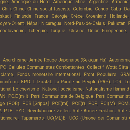
,
,
,
,
agne
Amérique du Nord
Amérique latine
Argentine
Arménie
,
,
,
,
,
,
,
Chili
Chine
Chine social-fasciste
Colombie
Congo
Cuba
Da
,
,
,
,
,
,
skadi
Finlande
France
Géorgie
Grèce
Groenland
Hollande
,
,
,
,
,
oyen-Orient
Népal
Nicaragua
Nord-Pas-de-Calais
Pakistan
,
,
,
,
,
coslovaquie
Tchéquie
Turquie
Ukraine
Union Européenne
,
,
,
s
Anarchisme
Armée Rouge Japonaise (Sekigun Ha)
Autonomi
,
,
APC
Cellules Communistes Combattantes
Collectif Wotta Sitta
,
,
,
scisme
Fonds monétaire international
Front Populaire
GRA
,
,
,
,
,
ominform
KPD
L’Izostat
La Parole au Peuple (PAP)
LCR
Lo
,
,
tional-bolchevisme
National-socialisme
Nationalisme flamand
,
,
,
AN
P.C.E.(m-l)
Parti Communiste de Belgique
Parti Communist
,
,
,
,
,
,
lge (POB)
PCB [Grippa]
PCE(ml)
PCE(r)
PCF
PCI(M)
PCM
,
,
,
,
,
P
PTB
PYD
Revolutionäre Zellen
Rote Armee Fraktion
Rote 
,
,
,
tionnaire
Tupamaros
UC(ML)B
UCC (Unione dei Comunisti 