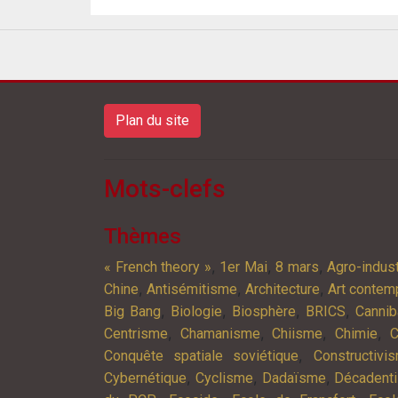
Plan du site
Mots-clefs
Thèmes
,
,
,
« French theory »
1er Mai
8 mars
Agro-indust
,
,
,
Chine
Antisémitisme
Architecture
Art contem
,
,
,
,
Big Bang
Biologie
Biosphère
BRICS
Cannib
,
,
,
,
Centrisme
Chamanisme
Chiisme
Chimie
C
,
Conquête spatiale soviétique
Constructivi
,
,
,
Cybernétique
Cyclisme
Dadaïsme
Décadent