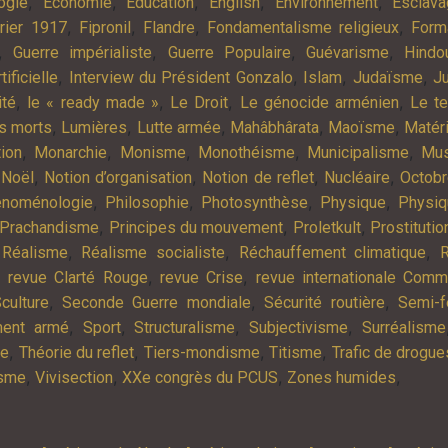
,
,
,
,
,
ogie
Economie
Education
English
Environnement
Esclav
,
,
,
,
rier 1917
Fipronil
Flandre
Fondamentalisme religieux
Form
,
,
,
,
Guerre impérialiste
Guerre Populaire
Guévarisme
Hindo
,
,
,
,
tificielle
Interview du Président Gonzalo
Islam
Judaïsme
Ju
,
,
,
,
ité
le « ready made »
Le Droit
Le génocide arménien
Le t
,
,
,
,
,
es morts
Lumières
Lutte armée
Mahâbhârata
Maoïsme
Matér
,
,
,
,
,
tion
Monarchie
Monisme
Monothéisme
Municipalisme
Mus
,
,
,
,
,
Noël
Notion d’organisation
Notion de reflet
Nucléaire
Octob
,
,
,
,
noménologie
Philosophie
Photosynthèse
Physique
Physiq
,
,
,
Prachandisme
Principes du mouvement
Proletkult
Prostitutio
,
,
,
,
Réalisme
Réalisme socialiste
Réchauffement climatique
R
,
,
,
revue Clarté Rouge
revue Crise
revue internationale Com
,
,
,
culture
Seconde Guerre mondiale
Sécurité routière
Semi-f
,
,
,
,
ment armé
Sport
Structuralisme
Subjectivisme
Surréalisme
,
,
,
,
ie
Théorie du reflet
Tiers-mondisme
Titisme
Trafic de drogue
,
,
,
,
isme
Vivisection
XXe congrès du PCUS
Zones humides