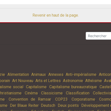
Revenir en haut de la page.
,
,
,
,
,
rie
Alimentation
Animaux
Annexes
Anti-impérialisme
Antic
,
,
,
,
,
porain
Art Nouveau
Arts et Lettres
Astronomie
Athéisme
Ava
,
,
,
alisme social
Capitalisme
Capitalisme bureaucratique
Castel
,
,
,
,
hristianisme
Cinéma
Classicisme
Classification
Collectiv
,
,
,
,
sme
Convention de Ramsar
COP23
Corporatisme
Cosmo
,
,
,
,
isme
Der Blaue Reiter
Deutsch
Deux points
Développement e