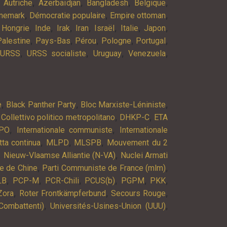
,
,
,
,
,
Autriche
Azerbaïdjan
Bangladesh
Belgique
,
,
,
nemark
Démocratie populaire
Empire ottoman
,
,
,
,
,
,
,
,
Hongrie
Inde
Irak
Iran
Israël
Italie
Japon
,
,
,
,
,
Palestine
Pays-Bas
Pérou
Pologne
Portugal
,
,
,
,
URSS
URSS socialiste
Uruguay
Venezuela
,
,
,
e
Black Panther Party
Bloc Marxiste-Léniniste
,
,
,
Collettivo politico metropolitano
DHKP-C
ETA
,
,
PO
Internationale communiste
Internationale
,
,
,
tta continua
MLPD
MLSPB
Mouvement du 2
,
,
Nieuw-Vlaamse Alliantie (N-VA)
Nuclei Armati
,
,
e de Chine
Parti Communiste de France (mlm)
,
,
,
,
,
,
LB
PCP-M
PCR-Chili
PCUS(b)
PGPM
PKK
,
,
,
Zora
Roter Frontkämpferbund
Secours Rouge
,
,
Combattenti)
Universités-Usines-Union (UUU)