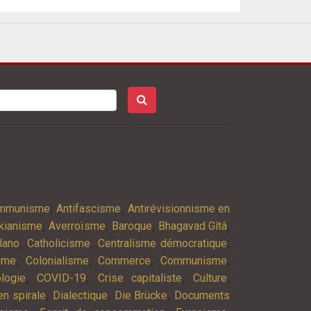
,
,
ommunisme
Antifascisme
Antirévisionnisme en
,
,
,
,
kianisme
Averroïsme
Baroque
Bhagavad Gîtâ
,
,
,
lano
Catholicisme
Centralisme démocratique
,
,
,
,
isme
Colonialisme
Commerce
Communisme
,
,
,
,
logie
COVID-19
Crise capitaliste
Culture
,
,
,
n spirale
Dialectique
Die Brücke
Documents