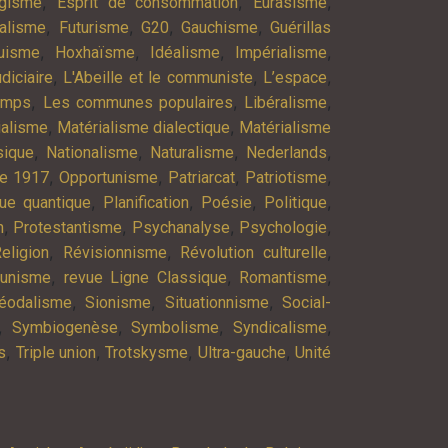
,
,
,
agisme
Esprit de consommation
Eurasisme
,
,
,
,
alisme
Futurisme
G20
Gauchisme
Guérillas
,
,
,
,
uisme
Hoxhaïsme
Idéalisme
Impérialisme
,
,
,
diciaire
L'Abeille et le communiste
L’espace
,
,
,
emps
Les communes populaires
Libéralisme
,
,
ialisme
Matérialisme dialectique
Matérialisme
,
,
,
,
ique
Nationalisme
Naturalisme
Nederlands
,
,
,
,
re 1917
Opportunisme
Patriarcat
Patriotisme
,
,
,
,
ue quantique
Planification
Poésie
Politique
,
,
,
,
n
Protestantisme
Psychanalyse
Psychologie
,
,
,
eligion
Révisionnisme
Révolution culturelle
,
,
,
munisme
revue Ligne Classique
Romantisme
,
,
,
éodalisme
Sionisme
Situationnisme
Social-
,
,
,
,
Symbiogenèse
Symbolisme
Syndicalisme
,
,
,
,
s
Triple union
Trotskysme
Ultra-gauche
Unité