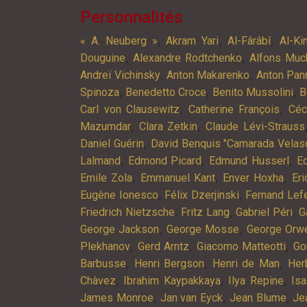
Personnalités
,
,
,
« A. Neuberg »
Akram Yari
Al-Fârâbî
Al-Ki
,
,
Douguine
Alexandre Rodtchenko
Alfons Muc
,
,
Andreï Vichinsky
Anton Makarenko
Anton Pan
,
,
,
Spinoza
Benedetto Croce
Benito Mussolini
B
,
,
Carl von Clausewitz
Catherine François
Céc
,
,
Mazumdar
Clara Zetkin
Claude Lévi-Strauss
,
Daniel Guérin
David Benquis "Camarada Velas
,
,
,
Lalmand
Edmond Picard
Edmund Husserl
Ed
,
,
,
Emile Zola
Emmanuel Kant
Enver Hoxha
Er
,
,
Eugène Ionesco
Félix Dzerjinski
Fernand Lef
,
,
,
Friedrich Nietzsche
Fritz Lang
Gabriel Péri
G
,
,
George Jackson
George Mosse
George Orwe
,
,
,
Plekhanov
Gerd Arntz
Giacomo Matteotti
Go
,
,
,
Barbusse
Henri Bergson
Henri de Man
Her
,
,
,
Chàvez
Ibrahim Kaypakkaya
Ilya Repine
Is
,
,
,
James Monroe
Jan van Eyck
Jean Blume
Je