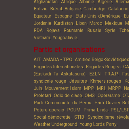
,
,
,
,
Afghanistan
Afrique
Albanie
Algérie
Allem
,
,
,
,
Bolivie
Brésil
Bulgarie
Cambodge
Catalogne
,
,
,
Equateur
Espagne
Etats-Unis d'Amérique
Eu
,
,
,
,
,
Jordanie
Kurdistan
Liban
Maroc
Mexique
M
,
,
,
,
,
RDA
Rojava
Roumanie
Russie
Syrie
Tché
,
,
Vietnam
Yougoslavie
Partis et organisations
,
,
AIT
AMADA - TPO
Amitiés Belgo-Soviétique
,
,
Brigades Internationales
Brigades Rouges
C
,
,
,
(Euskadi Ta Askatasuna)
EZLN
F.R.A.P
Fa
,
,
,
syndicale rouge
Jésuites
Khmers rouges
K
,
,
,
,
,
Juin
Mouvement Islam
MPP
MRI
MRPP
Na
,
,
,
,
Proletari
Odio de clase
OMS
Operaïsme
OT
,
Parti Communiste du Pérou
Parti Ouvrier Be
,
,
,
Potere operaio
POUM
Prima Linéa
PSL/LS
,
,
Social-démocratie
STIB
Syndicalisme révolu
,
,
Weather Underground
Young Lords Party