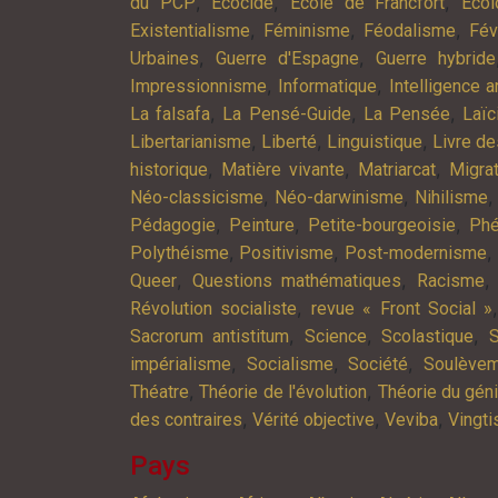
,
,
,
du PCP
Ecocide
Ecole de Francfort
Ecol
,
,
,
Existentialisme
Féminisme
Féodalisme
Fév
,
,
Urbaines
Guerre d'Espagne
Guerre hybride
,
,
Impressionnisme
Informatique
Intelligence ar
,
,
,
La falsafa
La Pensé-Guide
La Pensée
Laïc
,
,
,
Libertarianisme
Liberté
Linguistique
Livre d
,
,
,
historique
Matière vivante
Matriarcat
Migra
,
,
Néo-classicisme
Néo-darwinisme
Nihilisme
,
,
,
Pédagogie
Peinture
Petite-bourgeoisie
Phé
,
,
,
Polythéisme
Positivisme
Post-modernisme
,
,
Queer
Questions mathématiques
Racisme
,
Révolution socialiste
revue « Front Social »
,
,
,
Sacrorum antistitum
Science
Scolastique
S
,
,
,
impérialisme
Socialisme
Société
Soulève
,
,
Théatre
Théorie de l'évolution
Théorie du gén
,
,
,
des contraires
Vérité objective
Veviba
Vingt
Pays