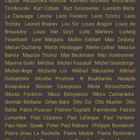
,
,
,
Capital
Katsushika Hokusai
Klement Gottwald
Konstantin
,
,
,
,
Tsiolkovski
Kurt Cobain
Kurt Gossweiler
Lavrenti Beria
,
,
,
,
Le Caravage
Lénine
Léon Frédéric
Léon Tolstoï
Léon
,
,
,
,
Trotsky
Leonid Brejnev
Lou Sin
Louis Aragon
Louis de
,
,
,
Brouckère
Louis Van Geyt
Ludo Martens
Ludwig
,
,
,
,
Feuerbach
Lynn Margulis
Maître Eckhart
Mao Zedong
,
,
,
Marcel Duchamp
Martin Heidegger
Martin Luther
Maurice
,
,
,
,
Barrès
Maurice Thorez
Max Beckmann
Max Horkheimer
,
,
,
,
Maxime Gorki
Médine
Michel Foucault
Michel Graindorge
,
,
,
Michel-Ange
Michelle Loi
Mikhaïl Bakounine
Mikhaïl
,
,
,
Gorbatchev
Moishe Postone
N. Boukharine
Nadejda
,
,
,
Kroupskaïa
Nicolae Ceaușescu
Nikita Khrouchtchev
,
,
,
Nikolaï Fiodorov
Nikos Béloyannis
Níkos Zachariádis
,
,
,
,
Norman Béthune
Orhan Bakir
Otto Dix
Otto Mueller
Otto
,
,
,
,
Rühle
Pablo Picasso
Palmiro Togliatti
Parménide
Patrice
,
,
,
,
Lumumba
Paul Cézanne
Paul Lafargue
Paul Verlaine
,
,
,
Paul-Henri Spaak
Peter Paul Rubens
Philippe Buonarroti
,
,
Pierre Drieu La Rochelle
Pierre Mulele
Pierre Ryckmans