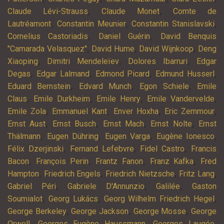
,
,
Claude Lévi-Strauss
Claude Monet
Comte de
,
,
,
Lautréamont
Constantin Meunier
Constantin Stanislavski
,
,
Cornelius Castoriadis
Daniel Guérin
David Benquis
,
,
,
"Camarada Velasquez"
David Hume
David Wijnkoop
Deng
,
,
,
Xiaoping
Dimitri Mendeleïev
Dolores Ibarruri
Edgar
,
,
,
,
Degas
Edgar Lalmand
Edmond Picard
Edmund Husserl
,
,
,
Eduard Bernstein
Edvard Munch
Egon Schiele
Emile
,
,
,
,
Claus
Emile Durkheim
Emile Henry
Emile Vandervelde
,
,
,
,
Emile Zola
Emmanuel Kant
Enver Hoxha
Eric Zemmour
,
,
,
,
Ernst Aust
Ernst Busch
Ernst Mach
Ernst Nolte
Ernst
,
,
,
,
Thälmann
Eugen Dühring
Eugen Varga
Eugène Ionesco
,
,
,
Félix Dzerjinski
Fernand Lefebvre
Fidel Castro
Francis
,
,
,
,
Bacon
François Perin
Frantz Fanon
Franz Kafka
Fred
,
,
,
,
Hampton
Friedrich Engels
Friedrich Nietzsche
Fritz Lang
,
,
,
Gabriel Péri
Gabriele D'Annunzio
Galilée
Gaston
,
,
,
Soumialot
Georg Lukács
Georg Wilhelm Friedrich Hegel
,
,
,
George Berkeley
George Jackson
George Mosse
George
,
,
,
Orwell
Georges Eugène Haussmann
Georges Laugée