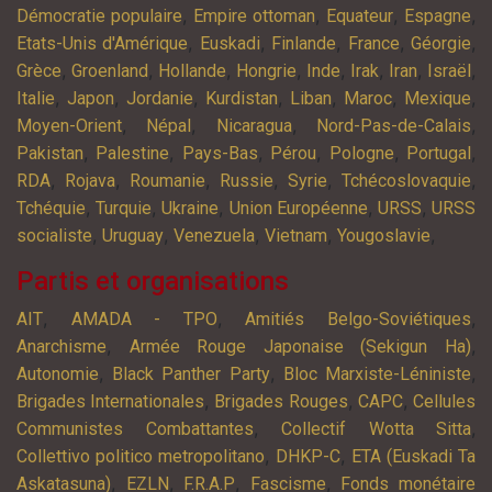
,
,
,
,
Démocratie populaire
Empire ottoman
Equateur
Espagne
,
,
,
,
,
Etats-Unis d'Amérique
Euskadi
Finlande
France
Géorgie
,
,
,
,
,
,
,
,
Grèce
Groenland
Hollande
Hongrie
Inde
Irak
Iran
Israël
,
,
,
,
,
,
,
Italie
Japon
Jordanie
Kurdistan
Liban
Maroc
Mexique
,
,
,
,
Moyen-Orient
Népal
Nicaragua
Nord-Pas-de-Calais
,
,
,
,
,
,
Pakistan
Palestine
Pays-Bas
Pérou
Pologne
Portugal
,
,
,
,
,
,
RDA
Rojava
Roumanie
Russie
Syrie
Tchécoslovaquie
,
,
,
,
,
Tchéquie
Turquie
Ukraine
Union Européenne
URSS
URSS
,
,
,
,
,
socialiste
Uruguay
Venezuela
Vietnam
Yougoslavie
Partis et organisations
,
,
,
AIT
AMADA - TPO
Amitiés Belgo-Soviétiques
,
,
Anarchisme
Armée Rouge Japonaise (Sekigun Ha)
,
,
,
Autonomie
Black Panther Party
Bloc Marxiste-Léniniste
,
,
,
Brigades Internationales
Brigades Rouges
CAPC
Cellules
,
,
Communistes Combattantes
Collectif Wotta Sitta
,
,
Collettivo politico metropolitano
DHKP-C
ETA (Euskadi Ta
,
,
,
,
Askatasuna)
EZLN
F.R.A.P
Fascisme
Fonds monétaire