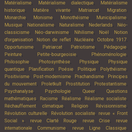
,
,
Matérialisme
Matérialisme dialectique
Matérialisme
,
,
,
,
historique
Matière vivante
Matriarcat
Migration
,
,
,
,
Monarchie
Monisme
Monothéisme
Municipalisme
,
,
,
,
Musique
Nationalisme
Naturalisme
Nederlands
Néo-
,
,
,
,
classicisme
Néo-darwinisme
Nihilisme
Noël
Notion
,
,
,
,
d’organisation
Notion de reflet
Nucléaire
Octobre 1917
,
,
,
,
Opportunisme
Patriarcat
Patriotisme
Pédagogie
,
,
,
Peinture
Petite-bourgeoisie
Phénoménologie
,
,
,
Philosophie
Photosynthèse
Physique
Physique
,
,
,
,
,
quantique
Planification
Poésie
Politique
Polythéisme
,
,
,
Positivisme
Post-modernisme
Prachandisme
Principes
,
,
,
,
du mouvement
Proletkult
Prostitution
Protestantisme
,
,
,
Psychanalyse
Psychologie
Queer
Questions
,
,
,
,
mathématiques
Racisme
Réalisme
Réalisme socialiste
,
,
,
Réchauffement climatique
Religion
Révisionnisme
,
,
Révolution culturelle
Révolution socialiste
revue « Front
,
,
,
Social »
revue Clarté Rouge
revue Crise
revue
,
,
internationale Communisme
revue Ligne Classique