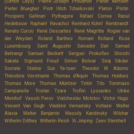
,
,
,
(Simon Leys)
Pierre-Joseph Proudhon
Pieter Aertsen
,
,
,
,
Pieter Brueghel
Piotr Ilitch Tchaïkovski
Platon
Plotin
,
,
,
Prospero Gallinari
Pythagore
Rafael Correa
Raoul
,
,
,
,
,
Hedebouw
Raphaël
Ravachol
Reinhard Kühnl
Rembrandt
,
,
,
Renato Curcio
René Descartes
René Magritte
Rogier van
,
,
,
der Weyden
Roland Barthes
Romain Rolland
Rosa
,
,
,
Luxembourg
Saint Augustin
Salvador Dali
Samad
,
,
,
Behrangi
Samuel Beckett
Sergueï Prokofiev
Shoichi
,
,
,
,
Sakata
Sigmund Freud
Simon Bolivar
Siraj Sikder
,
,
,
,
Socrate
Staline
Sun Ya-tsen
Theodor W. Adorno
,
,
,
Théodore Verstraete
Thomas d’Aquin
Thomas Hobbes
,
,
,
,
Thomas More
Thomas Müntzer
Tintin
Tito
Tommazo
,
,
,
Campanella
Tristan Tzara
Trofim Lyssenko
Ulrike
,
,
,
,
Meinhof
Vassili Perov
Viatcheslav Molotov
Victor Hugo
,
,
,
Vincent Van Gogh
Vladimir Vernadsky
Voltaire
Walter
,
,
,
,
Alasia
Walter Benjamin
Wassily Kandinsky
Wilchar
,
,
,
,
Wilhelm Dilthey
Wilhelm Reich
Xi Jinping
Zeev Sternhell