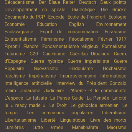
,
,
,
,
Décadentisme
Der Blaue Reiter
Deutsch
Deux points
,
,
,
Développement en spirale
Dialectique
Die Brücke
,
,
,
,
Documents du PCP
Ecocide
Ecole de Francfort
Ecologie
,
,
,
,
Economie
Education
English
Environnement
,
,
,
Esclavagisme
Esprit de consommation
Eurasisme
,
,
,
,
Existentialisme
Féminisme
Féodalisme
Février 1917
,
,
,
,
Fipronil
Flandre
Fondamentalisme religieux
Formalisme
,
,
,
,
Futurisme
G20
Gauchisme
Guérillas Urbaines
Guerre
,
,
,
d'Espagne
Guerre hybride
Guerre impérialiste
Guerre
,
,
,
,
Populaire
Guévarisme
Hindouisme
Hoxhaïsme
,
,
,
,
Idéalisme
Impérialisme
Impressionnisme
Informatique
,
,
Intelligence artificielle
Interview du Président Gonzalo
,
,
,
,
Islam
Judaïsme
Judiciaire
L'Abeille et le communiste
,
,
,
,
,
L’espace
La falsafa
La Pensé-Guide
La Pensée
Laïcité
,
,
,
le « ready made »
Le Droit
Le génocide arménien
Le
,
,
,
temps
Les communes populaires
Libéralisme
,
,
,
,
Libertarianisme
Liberté
Linguistique
Livre des morts
,
,
,
,
Lumières
Lutte armée
Mahâbhârata
Maoïsme