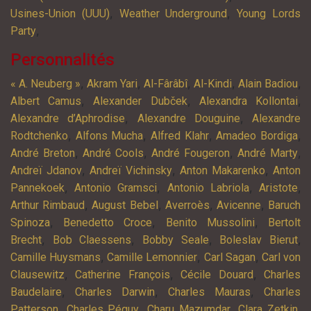
,
,
Usines-Union (UUU)
Weather Underground
Young Lords
,
Party
Personnalités
,
,
,
,
,
« A. Neuberg »
Akram Yari
Al-Fârâbî
Al-Kindi
Alain Badiou
,
,
,
Albert Camus
Alexander Dubček
Alexandra Kollontai
,
,
Alexandre d’Aphrodise
Alexandre Douguine
Alexandre
,
,
,
,
Rodtchenko
Alfons Mucha
Alfred Klahr
Amadeo Bordiga
,
,
,
,
André Breton
André Cools
André Fougeron
André Marty
,
,
,
Andreï Jdanov
Andreï Vichinsky
Anton Makarenko
Anton
,
,
,
,
Pannekoek
Antonio Gramsci
Antonio Labriola
Aristote
,
,
,
,
Arthur Rimbaud
August Bebel
Averroès
Avicenne
Baruch
,
,
,
Spinoza
Benedetto Croce
Benito Mussolini
Bertolt
,
,
,
,
Brecht
Bob Claessens
Bobby Seale
Boleslav Bierut
,
,
,
Camille Huysmans
Camille Lemonnier
Carl Sagan
Carl von
,
,
,
Clausewitz
Catherine François
Cécile Douard
Charles
,
,
,
Baudelaire
Charles Darwin
Charles Mauras
Charles
,
,
,
,
Patterson
Charles Péguy
Charu Mazumdar
Clara Zetkin