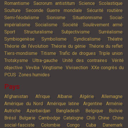
,
,
,
,
Romantisme
Sacrorum antistitum
Science
Scolastique
,
,
,
Sculture
Seconde Guerre mondiale
Sécurité routière
,
,
,
Semi-féodalisme
Sionisme
Situationnisme
Social-
,
,
,
,
impérialisme
Socialisme
Société
Soulèvement armé
,
,
,
,
Sport
Structuralisme
Subjectivisme
Surréalisme
,
,
,
,
Symbiogenèse
Symbolisme
Syndicalisme
Théatre
,
,
,
Théorie de l'évolution
Théorie du génie
Théorie du reflet
,
,
,
,
Tiers-mondisme
Titisme
Trafic de drogues
Triple union
,
,
,
Trotskysme
Ultra-gauche
Unité des contraires
Vérité
,
,
,
,
objective
Veviba
Vingtisme
Vivisection
XXe congrès du
,
,
PCUS
Zones humides
Pays
,
,
,
,
,
Afghanistan
Afrique
Albanie
Algérie
Allemagne
,
,
,
,
Amérique du Nord
Amérique latine
Argentine
Arménie
,
,
,
,
,
Autriche
Azerbaïdjan
Bangladesh
Belgique
Bolivie
,
,
,
,
,
,
Brésil
Bulgarie
Cambodge
Catalogne
Chili
Chine
Chine
,
,
,
,
,
social-fasciste
Colombie
Congo
Cuba
Danemark