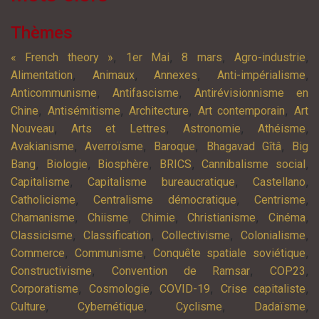
Thèmes
,
,
,
,
« French theory »
1er Mai
8 mars
Agro-industrie
,
,
,
,
Alimentation
Animaux
Annexes
Anti-impérialisme
,
,
Anticommunisme
Antifascisme
Antirévisionnisme en
,
,
,
,
Chine
Antisémitisme
Architecture
Art contemporain
Art
,
,
,
,
Nouveau
Arts et Lettres
Astronomie
Athéisme
,
,
,
,
Avakianisme
Averroïsme
Baroque
Bhagavad Gîtâ
Big
,
,
,
,
,
Bang
Biologie
Biosphère
BRICS
Cannibalisme social
,
,
,
Capitalisme
Capitalisme bureaucratique
Castellano
,
,
,
Catholicisme
Centralisme démocratique
Centrisme
,
,
,
,
,
Chamanisme
Chiisme
Chimie
Christianisme
Cinéma
,
,
,
,
Classicisme
Classification
Collectivisme
Colonialisme
,
,
,
Commerce
Communisme
Conquête spatiale soviétique
,
,
,
Constructivisme
Convention de Ramsar
COP23
,
,
,
,
Corporatisme
Cosmologie
COVID-19
Crise capitaliste
,
,
,
,
Culture
Cybernétique
Cyclisme
Dadaïsme