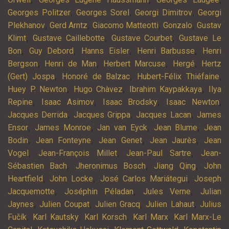
,
,
,
Georges Politzer
Georges Sorel
Georgi Dimitrov
Georgi
,
,
,
,
Plekhanov
Gerd Arntz
Giacomo Matteotti
Gonzalo
Gustav
,
,
,
Klimt
Gustave Caillebotte
Gustave Courbet
Gustave Le
,
,
,
,
Bon
Guy Debord
Hanns Eisler
Henri Barbusse
Henri
,
,
,
,
Bergson
Henri de Man
Herbert Marcuse
Hergé
Hertz
,
,
,
(Gert) Jospa
Honoré de Balzac
Hubert-Félix Thiéfaine
,
,
,
Huey P. Newton
Hugo Chàvez
Ibrahim Kaypakkaya
Ilya
,
,
,
,
Repine
Isaac Asimov
Isaac Brodsky
Isaac Newton
,
,
,
Jacques Derrida
Jacques Grippa
Jacques Lacan
James
,
,
,
,
Ensor
James Monroe
Jan van Eyck
Jean Blume
Jean
,
,
,
,
Bodin
Jean Fonteyne
Jean Genet
Jean Jaurès
Jean
,
,
,
Vogel
Jean-François Millet
Jean-Paul Sartre
Jean-
,
,
,
Sébastien Bach
Jheronimus Bosch
Jiang Qing
John
,
,
,
Heartfield
John Locke
José Carlos Mariátegui
Joseph
,
,
,
Jacquemotte
Joséphin Péladan
Jules Verne
Julian
,
,
,
,
Jaynes
Julien Coupat
Julien Gracq
Julien Lahaut
Julius
,
,
,
,
Fučík
Karl Kautsky
Karl Korsch
Karl Marx
Karl Marx-Le