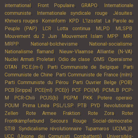
,
,
,
international
Front Populaire
GRAPO
Internationale
,
,
,
communiste
Internationale syndicale rouge
Jésuites
,
,
,
,
Khmers rouges
Kominform
KPD
L’Izostat
La Parole au
,
,
,
,
,
Peuple (PAP)
LCR
Lotta continua
MLPD
MLSPB
,
,
,
,
Mouvement du 2 Juin
Mouvement Islam
MPP
MRI
,
,
,
MRPP
National-bolchevisme
National-socialisme
,
,
Nationalisme flamand
Nieuw-Vlaamse Alliantie (N-VA)
,
,
,
,
Nuclei Armati Proletari
Odio de clase
OMS
Operaïsme
,
,
,
OTAN
P.C.E.(m-l)
Parti Communiste de Belgique
Parti
,
,
Communiste de Chine
Parti Communiste de France (mlm)
,
,
Parti Communiste du Pérou
Parti Ouvrier Belge (POB)
,
,
,
,
,
,
PCB [Grippa]
PCE(ml)
PCE(r)
PCF
PCI(M)
PCMLB
PCP-
,
,
,
,
,
,
M
PCR-Chili
PCUS(b)
PGPM
PKK
Potere operaio
,
,
,
,
,
POUM
Prima Linéa
PSL/LSP
PTB
PYD
Revolutionäre
,
,
,
Zellen
Rote Armee Fraktion
Rote Zora
Roter
,
,
,
Frontkämpferbund
Secours Rouge
Social-démocratie
,
,
,
,
STIB
Syndicalisme révolutionnaire
Tupamaros
UC(ML)B
,
UCC (Unione dei Comunisti Combattenti)
Universités-