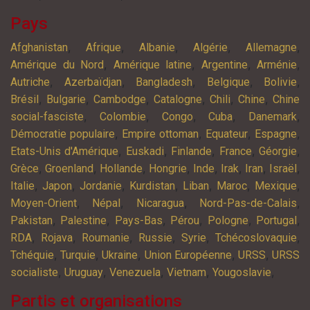
Pays
,
,
,
,
,
Afghanistan
Afrique
Albanie
Algérie
Allemagne
,
,
,
,
Amérique du Nord
Amérique latine
Argentine
Arménie
,
,
,
,
,
Autriche
Azerbaïdjan
Bangladesh
Belgique
Bolivie
,
,
,
,
,
,
Brésil
Bulgarie
Cambodge
Catalogne
Chili
Chine
Chine
,
,
,
,
,
social-fasciste
Colombie
Congo
Cuba
Danemark
,
,
,
,
Démocratie populaire
Empire ottoman
Equateur
Espagne
,
,
,
,
,
Etats-Unis d'Amérique
Euskadi
Finlande
France
Géorgie
,
,
,
,
,
,
,
,
Grèce
Groenland
Hollande
Hongrie
Inde
Irak
Iran
Israël
,
,
,
,
,
,
,
Italie
Japon
Jordanie
Kurdistan
Liban
Maroc
Mexique
,
,
,
,
Moyen-Orient
Népal
Nicaragua
Nord-Pas-de-Calais
,
,
,
,
,
,
Pakistan
Palestine
Pays-Bas
Pérou
Pologne
Portugal
,
,
,
,
,
,
RDA
Rojava
Roumanie
Russie
Syrie
Tchécoslovaquie
,
,
,
,
,
Tchéquie
Turquie
Ukraine
Union Européenne
URSS
URSS
,
,
,
,
,
socialiste
Uruguay
Venezuela
Vietnam
Yougoslavie
Partis et organisations