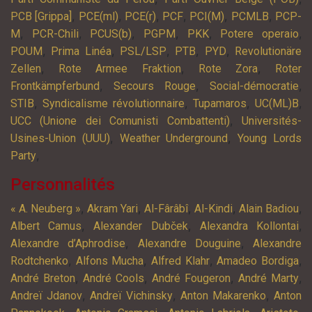
,
,
,
,
,
,
PCB [Grippa]
PCE(ml)
PCE(r)
PCF
PCI(M)
PCMLB
PCP-
,
,
,
,
,
,
M
PCR-Chili
PCUS(b)
PGPM
PKK
Potere operaio
,
,
,
,
,
POUM
Prima Linéa
PSL/LSP
PTB
PYD
Revolutionäre
,
,
,
Zellen
Rote Armee Fraktion
Rote Zora
Roter
,
,
,
Frontkämpferbund
Secours Rouge
Social-démocratie
,
,
,
,
STIB
Syndicalisme révolutionnaire
Tupamaros
UC(ML)B
,
UCC (Unione dei Comunisti Combattenti)
Universités-
,
,
Usines-Union (UUU)
Weather Underground
Young Lords
,
Party
Personnalités
,
,
,
,
,
« A. Neuberg »
Akram Yari
Al-Fârâbî
Al-Kindi
Alain Badiou
,
,
,
Albert Camus
Alexander Dubček
Alexandra Kollontai
,
,
Alexandre d’Aphrodise
Alexandre Douguine
Alexandre
,
,
,
,
Rodtchenko
Alfons Mucha
Alfred Klahr
Amadeo Bordiga
,
,
,
,
André Breton
André Cools
André Fougeron
André Marty
,
,
,
Andreï Jdanov
Andreï Vichinsky
Anton Makarenko
Anton