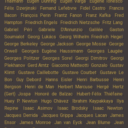
,
,
,
,
Thälmann
Eugen Dühring
Eugen Varga
Eugène Ionesco
,
,
,
Félix Dzerjinski
Fernand Lefebvre
Fidel Castro
Francis
,
,
,
,
Bacon
François Perin
Frantz Fanon
Franz Kafka
Fred
,
,
,
,
Hampton
Friedrich Engels
Friedrich Nietzsche
Fritz Lang
,
,
,
Gabriel Péri
Gabriele D'Annunzio
Galilée
Gaston
,
,
,
Soumialot
Georg Lukács
Georg Wilhelm Friedrich Hegel
,
,
,
George Berkeley
George Jackson
George Mosse
George
,
,
,
Orwell
Georges Eugène Haussmann
Georges Laugée
,
,
,
Georges Politzer
Georges Sorel
Georgi Dimitrov
Georgi
,
,
,
,
Plekhanov
Gerd Arntz
Giacomo Matteotti
Gonzalo
Gustav
,
,
,
Klimt
Gustave Caillebotte
Gustave Courbet
Gustave Le
,
,
,
,
Bon
Guy Debord
Hanns Eisler
Henri Barbusse
Henri
,
,
,
,
Bergson
Henri de Man
Herbert Marcuse
Hergé
Hertz
,
,
,
(Gert) Jospa
Honoré de Balzac
Hubert-Félix Thiéfaine
,
,
,
Huey P. Newton
Hugo Chàvez
Ibrahim Kaypakkaya
Ilya
,
,
,
,
Repine
Isaac Asimov
Isaac Brodsky
Isaac Newton
,
,
,
Jacques Derrida
Jacques Grippa
Jacques Lacan
James
,
,
,
,
Ensor
James Monroe
Jan van Eyck
Jean Blume
Jean