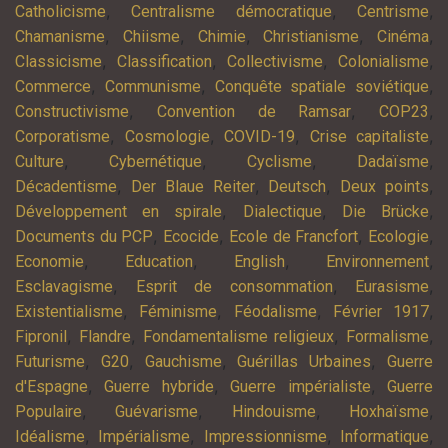
,
,
,
Catholicisme
Centralisme démocratique
Centrisme
,
,
,
,
,
Chamanisme
Chiisme
Chimie
Christianisme
Cinéma
,
,
,
,
Classicisme
Classification
Collectivisme
Colonialisme
,
,
,
Commerce
Communisme
Conquête spatiale soviétique
,
,
,
Constructivisme
Convention de Ramsar
COP23
,
,
,
,
Corporatisme
Cosmologie
COVID-19
Crise capitaliste
,
,
,
,
Culture
Cybernétique
Cyclisme
Dadaïsme
,
,
,
,
Décadentisme
Der Blaue Reiter
Deutsch
Deux points
,
,
,
Développement en spirale
Dialectique
Die Brücke
,
,
,
,
Documents du PCP
Ecocide
Ecole de Francfort
Ecologie
,
,
,
,
Economie
Education
English
Environnement
,
,
,
Esclavagisme
Esprit de consommation
Eurasisme
,
,
,
,
Existentialisme
Féminisme
Féodalisme
Février 1917
,
,
,
,
Fipronil
Flandre
Fondamentalisme religieux
Formalisme
,
,
,
,
Futurisme
G20
Gauchisme
Guérillas Urbaines
Guerre
,
,
,
d'Espagne
Guerre hybride
Guerre impérialiste
Guerre
,
,
,
,
Populaire
Guévarisme
Hindouisme
Hoxhaïsme
,
,
,
,
Idéalisme
Impérialisme
Impressionnisme
Informatique