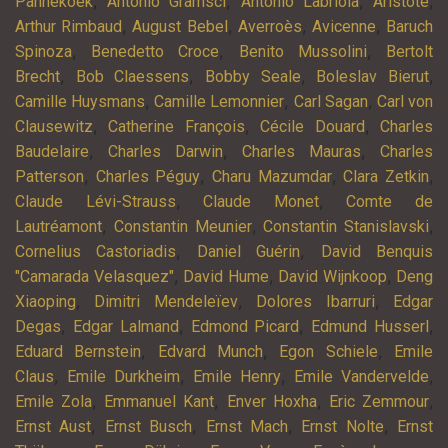
,
,
,
,
Pannekoek
Antonio Gramsci
Antonio Labriola
Aristote
,
,
,
,
Arthur Rimbaud
August Bebel
Averroès
Avicenne
Baruch
,
,
,
Spinoza
Benedetto Croce
Benito Mussolini
Bertolt
,
,
,
,
Brecht
Bob Claessens
Bobby Seale
Boleslav Bierut
,
,
,
Camille Huysmans
Camille Lemonnier
Carl Sagan
Carl von
,
,
,
Clausewitz
Catherine François
Cécile Douard
Charles
,
,
,
Baudelaire
Charles Darwin
Charles Mauras
Charles
,
,
,
,
Patterson
Charles Péguy
Charu Mazumdar
Clara Zetkin
,
,
Claude Lévi-Strauss
Claude Monet
Comte de
,
,
,
Lautréamont
Constantin Meunier
Constantin Stanislavski
,
,
Cornelius Castoriadis
Daniel Guérin
David Benquis
,
,
,
"Camarada Velasquez"
David Hume
David Wijnkoop
Deng
,
,
,
Xiaoping
Dimitri Mendeleïev
Dolores Ibarruri
Edgar
,
,
,
,
Degas
Edgar Lalmand
Edmond Picard
Edmund Husserl
,
,
,
Eduard Bernstein
Edvard Munch
Egon Schiele
Emile
,
,
,
,
Claus
Emile Durkheim
Emile Henry
Emile Vandervelde
,
,
,
,
Emile Zola
Emmanuel Kant
Enver Hoxha
Eric Zemmour
,
,
,
,
Ernst Aust
Ernst Busch
Ernst Mach
Ernst Nolte
Ernst