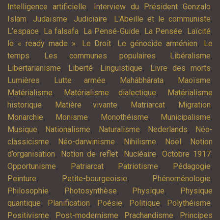
,
,
Intelligence artificielle
Interview du Président Gonzalo
,
,
,
,
Islam
Judaïsme
Judiciaire
L'Abeille et le communiste
,
,
,
,
,
L’espace
La falsafa
La Pensé-Guide
La Pensée
Laïcité
,
,
,
le « ready made »
Le Droit
Le génocide arménien
Le
,
,
,
temps
Les communes populaires
Libéralisme
,
,
,
,
Libertarianisme
Liberté
Linguistique
Livre des morts
,
,
,
,
Lumières
Lutte armée
Mahâbhârata
Maoïsme
,
,
Matérialisme
Matérialisme dialectique
Matérialisme
,
,
,
,
historique
Matière vivante
Matriarcat
Migration
,
,
,
,
Monarchie
Monisme
Monothéisme
Municipalisme
,
,
,
,
Musique
Nationalisme
Naturalisme
Nederlands
Néo-
,
,
,
,
classicisme
Néo-darwinisme
Nihilisme
Noël
Notion
,
,
,
,
d’organisation
Notion de reflet
Nucléaire
Octobre 1917
,
,
,
,
Opportunisme
Patriarcat
Patriotisme
Pédagogie
,
,
,
Peinture
Petite-bourgeoisie
Phénoménologie
,
,
,
Philosophie
Photosynthèse
Physique
Physique
,
,
,
,
,
quantique
Planification
Poésie
Politique
Polythéisme
,
,
,
Positivisme
Post-modernisme
Prachandisme
Principes