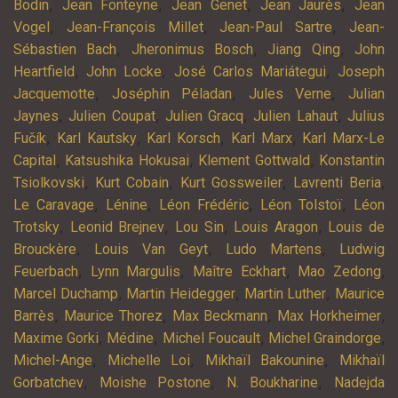
,
,
,
,
Bodin
Jean Fonteyne
Jean Genet
Jean Jaurès
Jean
,
,
,
Vogel
Jean-François Millet
Jean-Paul Sartre
Jean-
,
,
,
Sébastien Bach
Jheronimus Bosch
Jiang Qing
John
,
,
,
Heartfield
John Locke
José Carlos Mariátegui
Joseph
,
,
,
Jacquemotte
Joséphin Péladan
Jules Verne
Julian
,
,
,
,
Jaynes
Julien Coupat
Julien Gracq
Julien Lahaut
Julius
,
,
,
,
Fučík
Karl Kautsky
Karl Korsch
Karl Marx
Karl Marx-Le
,
,
,
Capital
Katsushika Hokusai
Klement Gottwald
Konstantin
,
,
,
,
Tsiolkovski
Kurt Cobain
Kurt Gossweiler
Lavrenti Beria
,
,
,
,
Le Caravage
Lénine
Léon Frédéric
Léon Tolstoï
Léon
,
,
,
,
Trotsky
Leonid Brejnev
Lou Sin
Louis Aragon
Louis de
,
,
,
Brouckère
Louis Van Geyt
Ludo Martens
Ludwig
,
,
,
,
Feuerbach
Lynn Margulis
Maître Eckhart
Mao Zedong
,
,
,
Marcel Duchamp
Martin Heidegger
Martin Luther
Maurice
,
,
,
,
Barrès
Maurice Thorez
Max Beckmann
Max Horkheimer
,
,
,
,
Maxime Gorki
Médine
Michel Foucault
Michel Graindorge
,
,
,
Michel-Ange
Michelle Loi
Mikhaïl Bakounine
Mikhaïl
,
,
,
Gorbatchev
Moishe Postone
N. Boukharine
Nadejda