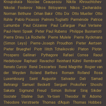
,
,
,
Kroupskaïa
Nicolae Ceaușescu
Nikita Khrouchtchev
,
,
,
Nikolaï Fiodorov
Nikos Béloyannis
Níkos Zachariádis
,
,
,
,
Norman Béthune
Orhan Bakir
Otto Dix
Otto Mueller
Otto
,
,
,
,
Rühle
Pablo Picasso
Palmiro Togliatti
Parménide
Patrice
,
,
,
,
Lumumba
Paul Cézanne
Paul Lafargue
Paul Verlaine
,
,
,
Paul-Henri Spaak
Peter Paul Rubens
Philippe Buonarroti
,
,
Pierre Drieu La Rochelle
Pierre Mulele
Pierre Ryckmans
,
,
,
(Simon Leys)
Pierre-Joseph Proudhon
Pieter Aertsen
,
,
,
,
Pieter Brueghel
Piotr Ilitch Tchaïkovski
Platon
Plotin
,
,
,
Prospero Gallinari
Pythagore
Rafael Correa
Raoul
,
,
,
,
,
Hedebouw
Raphaël
Ravachol
Reinhard Kühnl
Rembrandt
,
,
,
Renato Curcio
René Descartes
René Magritte
Rogier van
,
,
,
der Weyden
Roland Barthes
Romain Rolland
Rosa
,
,
,
Luxembourg
Saint Augustin
Salvador Dali
Samad
,
,
,
Behrangi
Samuel Beckett
Sergueï Prokofiev
Shoichi
,
,
,
,
Sakata
Sigmund Freud
Simon Bolivar
Siraj Sikder
,
,
,
,
Socrate
Staline
Sun Ya-tsen
Theodor W. Adorno
,
,
,
Théodore Verstraete
Thomas d’Aquin
Thomas Hobbes