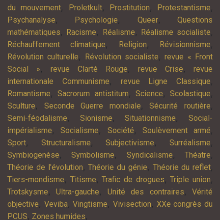
,
,
,
,
du mouvement
Proletkult
Prostitution
Protestantisme
,
,
,
Psychanalyse
Psychologie
Queer
Questions
,
,
,
,
mathématiques
Racisme
Réalisme
Réalisme socialiste
,
,
,
Réchauffement climatique
Religion
Révisionnisme
,
,
Révolution culturelle
Révolution socialiste
revue « Front
,
,
,
Social »
revue Clarté Rouge
revue Crise
revue
,
,
internationale Communisme
revue Ligne Classique
,
,
,
,
Romantisme
Sacrorum antistitum
Science
Scolastique
,
,
,
Sculture
Seconde Guerre mondiale
Sécurité routière
,
,
,
Semi-féodalisme
Sionisme
Situationnisme
Social-
,
,
,
,
impérialisme
Socialisme
Société
Soulèvement armé
,
,
,
,
Sport
Structuralisme
Subjectivisme
Surréalisme
,
,
,
,
Symbiogenèse
Symbolisme
Syndicalisme
Théatre
,
,
,
Théorie de l'évolution
Théorie du génie
Théorie du reflet
,
,
,
,
Tiers-mondisme
Titisme
Trafic de drogues
Triple union
,
,
,
Trotskysme
Ultra-gauche
Unité des contraires
Vérité
,
,
,
,
objective
Veviba
Vingtisme
Vivisection
XXe congrès du
,
,
PCUS
Zones humides