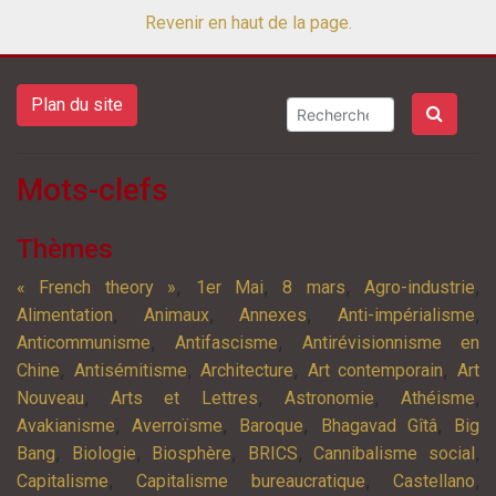
Revenir en haut de la page.
Plan du site
Mots-clefs
Thèmes
,
,
,
,
« French theory »
1er Mai
8 mars
Agro-industrie
,
,
,
,
Alimentation
Animaux
Annexes
Anti-impérialisme
,
,
Anticommunisme
Antifascisme
Antirévisionnisme en
,
,
,
,
Chine
Antisémitisme
Architecture
Art contemporain
Art
,
,
,
,
Nouveau
Arts et Lettres
Astronomie
Athéisme
,
,
,
,
Avakianisme
Averroïsme
Baroque
Bhagavad Gîtâ
Big
,
,
,
,
,
Bang
Biologie
Biosphère
BRICS
Cannibalisme social
,
,
,
Capitalisme
Capitalisme bureaucratique
Castellano