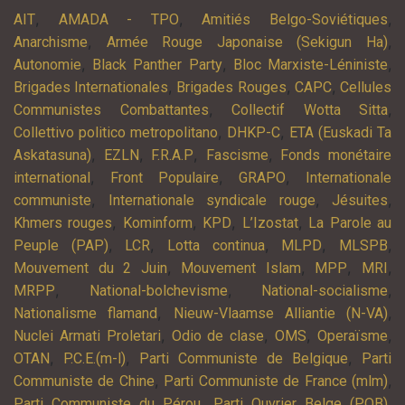
,
,
,
AIT
AMADA - TPO
Amitiés Belgo-Soviétiques
,
,
Anarchisme
Armée Rouge Japonaise (Sekigun Ha)
,
,
,
Autonomie
Black Panther Party
Bloc Marxiste-Léniniste
,
,
,
Brigades Internationales
Brigades Rouges
CAPC
Cellules
,
,
Communistes Combattantes
Collectif Wotta Sitta
,
,
Collettivo politico metropolitano
DHKP-C
ETA (Euskadi Ta
,
,
,
,
Askatasuna)
EZLN
F.R.A.P
Fascisme
Fonds monétaire
,
,
,
international
Front Populaire
GRAPO
Internationale
,
,
,
communiste
Internationale syndicale rouge
Jésuites
,
,
,
,
Khmers rouges
Kominform
KPD
L’Izostat
La Parole au
,
,
,
,
,
Peuple (PAP)
LCR
Lotta continua
MLPD
MLSPB
,
,
,
,
Mouvement du 2 Juin
Mouvement Islam
MPP
MRI
,
,
,
MRPP
National-bolchevisme
National-socialisme
,
,
Nationalisme flamand
Nieuw-Vlaamse Alliantie (N-VA)
,
,
,
,
Nuclei Armati Proletari
Odio de clase
OMS
Operaïsme
,
,
,
OTAN
P.C.E.(m-l)
Parti Communiste de Belgique
Parti
,
,
Communiste de Chine
Parti Communiste de France (mlm)
,
,
Parti Communiste du Pérou
Parti Ouvrier Belge (POB)