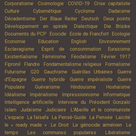
,
,
,
,
Corporatisme
Cosmologie
COVID-19
Crise capitaliste
,
,
,
,
Culture
Cybernétique
Cyclisme
Dadaïsme
,
,
,
,
Décadentisme
Der Blaue Reiter
Deutsch
Deux points
,
,
,
Développement en spirale
Dialectique
Die Brücke
,
,
,
,
Documents du PCP
Ecocide
Ecole de Francfort
Ecologie
,
,
,
,
Economie
Education
English
Environnement
,
,
,
Esclavagisme
Esprit de consommation
Eurasisme
,
,
,
,
Existentialisme
Féminisme
Féodalisme
Février 1917
,
,
,
,
Fipronil
Flandre
Fondamentalisme religieux
Formalisme
,
,
,
,
Futurisme
G20
Gauchisme
Guérillas Urbaines
Guerre
,
,
,
d'Espagne
Guerre hybride
Guerre impérialiste
Guerre
,
,
,
,
Populaire
Guévarisme
Hindouisme
Hoxhaïsme
,
,
,
,
Idéalisme
Impérialisme
Impressionnisme
Informatique
,
,
Intelligence artificielle
Interview du Président Gonzalo
,
,
,
,
Islam
Judaïsme
Judiciaire
L'Abeille et le communiste
,
,
,
,
,
L’espace
La falsafa
La Pensé-Guide
La Pensée
Laïcité
,
,
,
le « ready made »
Le Droit
Le génocide arménien
Le
,
,
,
temps
Les communes populaires
Libéralisme