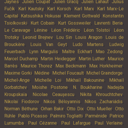
,
,
,
,
Jaynes
Julien Coupat
Julien Gracq
Julien Lahaut
Julius
,
,
,
,
Fučík
Karl Kautsky
Karl Korsch
Karl Marx
Karl Marx-Le
,
,
,
Capital
Katsushika Hokusai
Klement Gottwald
Konstantin
,
,
,
,
Tsiolkovski
Kurt Cobain
Kurt Gossweiler
Lavrenti Beria
,
,
,
,
Le Caravage
Lénine
Léon Frédéric
Léon Tolstoï
Léon
,
,
,
,
Trotsky
Leonid Brejnev
Lou Sin
Louis Aragon
Louis de
,
,
,
Brouckère
Louis Van Geyt
Ludo Martens
Ludwig
,
,
,
,
Feuerbach
Lynn Margulis
Maître Eckhart
Mao Zedong
,
,
,
Marcel Duchamp
Martin Heidegger
Martin Luther
Maurice
,
,
,
,
Barrès
Maurice Thorez
Max Beckmann
Max Horkheimer
,
,
,
,
Maxime Gorki
Médine
Michel Foucault
Michel Graindorge
,
,
,
Michel-Ange
Michelle Loi
Mikhaïl Bakounine
Mikhaïl
,
,
,
Gorbatchev
Moishe Postone
N. Boukharine
Nadejda
,
,
,
Kroupskaïa
Nicolae Ceaușescu
Nikita Khrouchtchev
,
,
,
Nikolaï Fiodorov
Nikos Béloyannis
Níkos Zachariádis
,
,
,
,
Norman Béthune
Orhan Bakir
Otto Dix
Otto Mueller
Otto
,
,
,
,
Rühle
Pablo Picasso
Palmiro Togliatti
Parménide
Patrice
,
,
,
,
Lumumba
Paul Cézanne
Paul Lafargue
Paul Verlaine