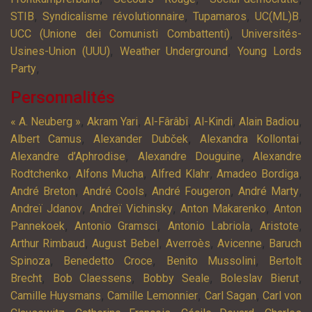
,
,
,
,
STIB
Syndicalisme révolutionnaire
Tupamaros
UC(ML)B
,
UCC (Unione dei Comunisti Combattenti)
Universités-
,
,
Usines-Union (UUU)
Weather Underground
Young Lords
,
Party
Personnalités
,
,
,
,
,
« A. Neuberg »
Akram Yari
Al-Fârâbî
Al-Kindi
Alain Badiou
,
,
,
Albert Camus
Alexander Dubček
Alexandra Kollontai
,
,
Alexandre d’Aphrodise
Alexandre Douguine
Alexandre
,
,
,
,
Rodtchenko
Alfons Mucha
Alfred Klahr
Amadeo Bordiga
,
,
,
,
André Breton
André Cools
André Fougeron
André Marty
,
,
,
Andreï Jdanov
Andreï Vichinsky
Anton Makarenko
Anton
,
,
,
,
Pannekoek
Antonio Gramsci
Antonio Labriola
Aristote
,
,
,
,
Arthur Rimbaud
August Bebel
Averroès
Avicenne
Baruch
,
,
,
Spinoza
Benedetto Croce
Benito Mussolini
Bertolt
,
,
,
,
Brecht
Bob Claessens
Bobby Seale
Boleslav Bierut
,
,
,
Camille Huysmans
Camille Lemonnier
Carl Sagan
Carl von