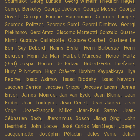
,
,
,
Soumialot
Georg Lukács
Georg Wilhelm Friedrich Hegel
,
,
,
George Berkeley
George Jackson
George Mosse
George
,
,
,
Orwell
Georges Eugène Haussmann
Georges Laugée
,
,
,
Georges Politzer
Georges Sorel
Georgi Dimitrov
Georgi
,
,
,
,
Plekhanov
Gerd Arntz
Giacomo Matteotti
Gonzalo
Gustav
,
,
,
Klimt
Gustave Caillebotte
Gustave Courbet
Gustave Le
,
,
,
,
Bon
Guy Debord
Hanns Eisler
Henri Barbusse
Henri
,
,
,
,
Bergson
Henri de Man
Herbert Marcuse
Hergé
Hertz
,
,
,
(Gert) Jospa
Honoré de Balzac
Hubert-Félix Thiéfaine
,
,
,
Huey P. Newton
Hugo Chàvez
Ibrahim Kaypakkaya
Ilya
,
,
,
,
Repine
Isaac Asimov
Isaac Brodsky
Isaac Newton
,
,
,
Jacques Derrida
Jacques Grippa
Jacques Lacan
James
,
,
,
,
Ensor
James Monroe
Jan van Eyck
Jean Blume
Jean
,
,
,
,
Bodin
Jean Fonteyne
Jean Genet
Jean Jaurès
Jean
,
,
,
Vogel
Jean-François Millet
Jean-Paul Sartre
Jean-
,
,
,
Sébastien Bach
Jheronimus Bosch
Jiang Qing
John
,
,
,
Heartfield
John Locke
José Carlos Mariátegui
Joseph
,
,
,
Jacquemotte
Joséphin Péladan
Jules Verne
Julian