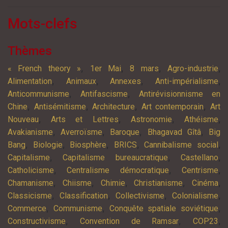
Mots-clefs
Thèmes
,
,
,
,
« French theory »
1er Mai
8 mars
Agro-industrie
,
,
,
,
Alimentation
Animaux
Annexes
Anti-impérialisme
,
,
Anticommunisme
Antifascisme
Antirévisionnisme en
,
,
,
,
Chine
Antisémitisme
Architecture
Art contemporain
Art
,
,
,
,
Nouveau
Arts et Lettres
Astronomie
Athéisme
,
,
,
,
Avakianisme
Averroïsme
Baroque
Bhagavad Gîtâ
Big
,
,
,
,
,
Bang
Biologie
Biosphère
BRICS
Cannibalisme social
,
,
,
Capitalisme
Capitalisme bureaucratique
Castellano
,
,
,
Catholicisme
Centralisme démocratique
Centrisme
,
,
,
,
,
Chamanisme
Chiisme
Chimie
Christianisme
Cinéma
,
,
,
,
Classicisme
Classification
Collectivisme
Colonialisme
,
,
,
Commerce
Communisme
Conquête spatiale soviétique
,
,
,
Constructivisme
Convention de Ramsar
COP23