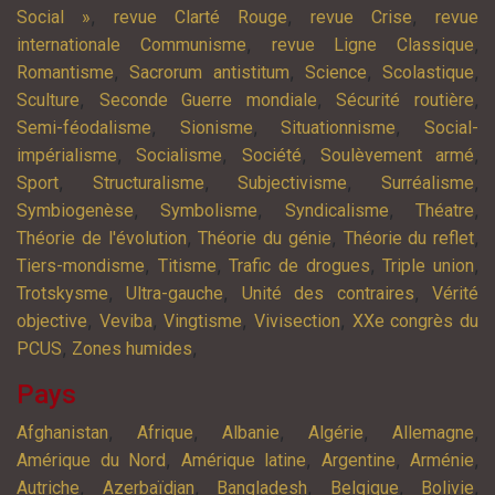
,
,
,
Social »
revue Clarté Rouge
revue Crise
revue
,
,
internationale Communisme
revue Ligne Classique
,
,
,
,
Romantisme
Sacrorum antistitum
Science
Scolastique
,
,
,
Sculture
Seconde Guerre mondiale
Sécurité routière
,
,
,
Semi-féodalisme
Sionisme
Situationnisme
Social-
,
,
,
,
impérialisme
Socialisme
Société
Soulèvement armé
,
,
,
,
Sport
Structuralisme
Subjectivisme
Surréalisme
,
,
,
,
Symbiogenèse
Symbolisme
Syndicalisme
Théatre
,
,
,
Théorie de l'évolution
Théorie du génie
Théorie du reflet
,
,
,
,
Tiers-mondisme
Titisme
Trafic de drogues
Triple union
,
,
,
Trotskysme
Ultra-gauche
Unité des contraires
Vérité
,
,
,
,
objective
Veviba
Vingtisme
Vivisection
XXe congrès du
,
,
PCUS
Zones humides
Pays
,
,
,
,
,
Afghanistan
Afrique
Albanie
Algérie
Allemagne
,
,
,
,
Amérique du Nord
Amérique latine
Argentine
Arménie
,
,
,
,
,
Autriche
Azerbaïdjan
Bangladesh
Belgique
Bolivie