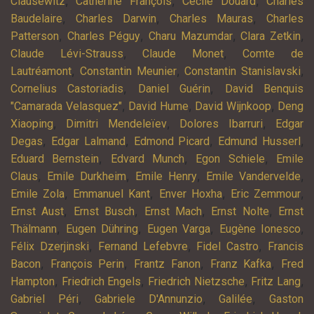
,
,
,
Clausewitz
Catherine François
Cécile Douard
Charles
,
,
,
Baudelaire
Charles Darwin
Charles Mauras
Charles
,
,
,
,
Patterson
Charles Péguy
Charu Mazumdar
Clara Zetkin
,
,
Claude Lévi-Strauss
Claude Monet
Comte de
,
,
,
Lautréamont
Constantin Meunier
Constantin Stanislavski
,
,
Cornelius Castoriadis
Daniel Guérin
David Benquis
,
,
,
"Camarada Velasquez"
David Hume
David Wijnkoop
Deng
,
,
,
Xiaoping
Dimitri Mendeleïev
Dolores Ibarruri
Edgar
,
,
,
,
Degas
Edgar Lalmand
Edmond Picard
Edmund Husserl
,
,
,
Eduard Bernstein
Edvard Munch
Egon Schiele
Emile
,
,
,
,
Claus
Emile Durkheim
Emile Henry
Emile Vandervelde
,
,
,
,
Emile Zola
Emmanuel Kant
Enver Hoxha
Eric Zemmour
,
,
,
,
Ernst Aust
Ernst Busch
Ernst Mach
Ernst Nolte
Ernst
,
,
,
,
Thälmann
Eugen Dühring
Eugen Varga
Eugène Ionesco
,
,
,
Félix Dzerjinski
Fernand Lefebvre
Fidel Castro
Francis
,
,
,
,
Bacon
François Perin
Frantz Fanon
Franz Kafka
Fred
,
,
,
,
Hampton
Friedrich Engels
Friedrich Nietzsche
Fritz Lang
,
,
,
Gabriel Péri
Gabriele D'Annunzio
Galilée
Gaston