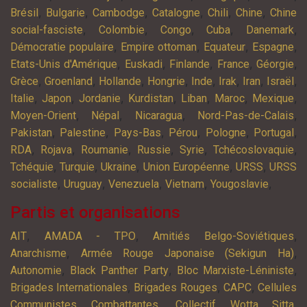
,
,
,
,
,
,
Brésil
Bulgarie
Cambodge
Catalogne
Chili
Chine
Chine
,
,
,
,
,
social-fasciste
Colombie
Congo
Cuba
Danemark
,
,
,
,
Démocratie populaire
Empire ottoman
Equateur
Espagne
,
,
,
,
,
Etats-Unis d'Amérique
Euskadi
Finlande
France
Géorgie
,
,
,
,
,
,
,
,
Grèce
Groenland
Hollande
Hongrie
Inde
Irak
Iran
Israël
,
,
,
,
,
,
,
Italie
Japon
Jordanie
Kurdistan
Liban
Maroc
Mexique
,
,
,
,
Moyen-Orient
Népal
Nicaragua
Nord-Pas-de-Calais
,
,
,
,
,
,
Pakistan
Palestine
Pays-Bas
Pérou
Pologne
Portugal
,
,
,
,
,
,
RDA
Rojava
Roumanie
Russie
Syrie
Tchécoslovaquie
,
,
,
,
,
Tchéquie
Turquie
Ukraine
Union Européenne
URSS
URSS
,
,
,
,
,
socialiste
Uruguay
Venezuela
Vietnam
Yougoslavie
Partis et organisations
,
,
,
AIT
AMADA - TPO
Amitiés Belgo-Soviétiques
,
,
Anarchisme
Armée Rouge Japonaise (Sekigun Ha)
,
,
,
Autonomie
Black Panther Party
Bloc Marxiste-Léniniste
,
,
,
Brigades Internationales
Brigades Rouges
CAPC
Cellules
,
,
Communistes Combattantes
Collectif Wotta Sitta