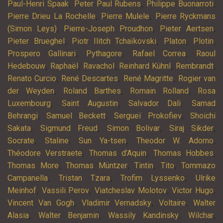
,
,
,
Paul-Henri Spaak
Peter Paul Rubens
Philippe Buonarroti
,
,
Pierre Drieu La Rochelle
Pierre Mulele
Pierre Ryckmans
,
,
,
(Simon Leys)
Pierre-Joseph Proudhon
Pieter Aertsen
,
,
,
,
Pieter Brueghel
Piotr Ilitch Tchaïkovski
Platon
Plotin
,
,
,
Prospero Gallinari
Pythagore
Rafael Correa
Raoul
,
,
,
,
,
Hedebouw
Raphaël
Ravachol
Reinhard Kühnl
Rembrandt
,
,
,
Renato Curcio
René Descartes
René Magritte
Rogier van
,
,
,
der Weyden
Roland Barthes
Romain Rolland
Rosa
,
,
,
Luxembourg
Saint Augustin
Salvador Dali
Samad
,
,
,
Behrangi
Samuel Beckett
Sergueï Prokofiev
Shoichi
,
,
,
,
Sakata
Sigmund Freud
Simon Bolivar
Siraj Sikder
,
,
,
,
Socrate
Staline
Sun Ya-tsen
Theodor W. Adorno
,
,
,
Théodore Verstraete
Thomas d’Aquin
Thomas Hobbes
,
,
,
,
Thomas More
Thomas Müntzer
Tintin
Tito
Tommazo
,
,
,
Campanella
Tristan Tzara
Trofim Lyssenko
Ulrike
,
,
,
,
Meinhof
Vassili Perov
Viatcheslav Molotov
Victor Hugo
,
,
,
Vincent Van Gogh
Vladimir Vernadsky
Voltaire
Walter
,
,
,
,
Alasia
Walter Benjamin
Wassily Kandinsky
Wilchar