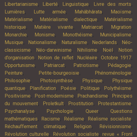
,
,
,
,
Libertarianisme
Liberté
Linguistique
Livre des morts
,
,
,
,
Lumières
Lutte armée
Mahâbhârata
Maoïsme
,
,
Matérialisme
Matérialisme dialectique
Matérialisme
,
,
,
,
historique
Matière vivante
Matriarcat
Migration
,
,
,
,
Monarchie
Monisme
Monothéisme
Municipalisme
,
,
,
,
Musique
Nationalisme
Naturalisme
Nederlands
Néo-
,
,
,
,
classicisme
Néo-darwinisme
Nihilisme
Noël
Notion
,
,
,
,
d’organisation
Notion de reflet
Nucléaire
Octobre 1917
,
,
,
,
Opportunisme
Patriarcat
Patriotisme
Pédagogie
,
,
,
Peinture
Petite-bourgeoisie
Phénoménologie
,
,
,
Philosophie
Photosynthèse
Physique
Physique
,
,
,
,
,
quantique
Planification
Poésie
Politique
Polythéisme
,
,
,
Positivisme
Post-modernisme
Prachandisme
Principes
,
,
,
,
du mouvement
Proletkult
Prostitution
Protestantisme
,
,
,
Psychanalyse
Psychologie
Queer
Questions
,
,
,
,
mathématiques
Racisme
Réalisme
Réalisme socialiste
,
,
,
Réchauffement climatique
Religion
Révisionnisme
,
,
Révolution culturelle
Révolution socialiste
revue « Front