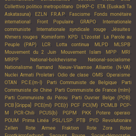
,
,
Collettivo politico metropolitano
DHKP-C
ETA (Euskadi Ta
,
,
,
,
Askatasuna)
EZLN
F.R.A.P
Fascisme
Fonds monétaire
,
,
,
international
Front Populaire
GRAPO
Internationale
,
,
,
communiste
Internationale syndicale rouge
Jésuites
,
,
,
,
Khmers rouges
Kominform
KPD
L’Izostat
La Parole au
,
,
,
,
,
Peuple (PAP)
LCR
Lotta continua
MLPD
MLSPB
,
,
,
,
Mouvement du 2 Juin
Mouvement Islam
MPP
MRI
,
,
,
MRPP
National-bolchevisme
National-socialisme
,
,
Nationalisme flamand
Nieuw-Vlaamse Alliantie (N-VA)
,
,
,
,
Nuclei Armati Proletari
Odio de clase
OMS
Operaïsme
,
,
,
OTAN
P.C.E.(m-l)
Parti Communiste de Belgique
Parti
,
,
Communiste de Chine
Parti Communiste de France (mlm)
,
,
Parti Communiste du Pérou
Parti Ouvrier Belge (POB)
,
,
,
,
,
,
PCB [Grippa]
PCE(ml)
PCE(r)
PCF
PCI(M)
PCMLB
PCP-
,
,
,
,
,
,
M
PCR-Chili
PCUS(b)
PGPM
PKK
Potere operaio
,
,
,
,
,
POUM
Prima Linéa
PSL/LSP
PTB
PYD
Revolutionäre
,
,
,
Zellen
Rote Armee Fraktion
Rote Zora
Roter
,
,
,
Frontkämpferbund
Secours Rouge
Social-démocratie