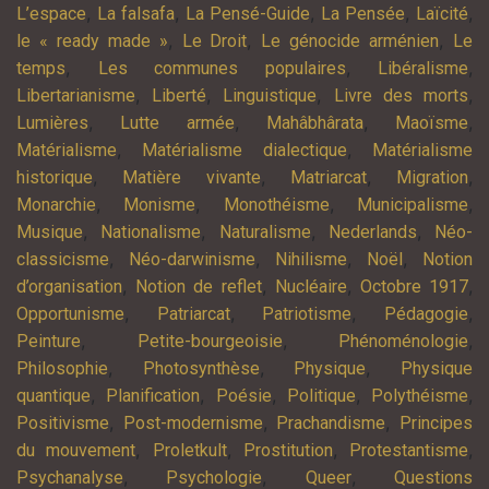
,
,
,
,
,
L’espace
La falsafa
La Pensé-Guide
La Pensée
Laïcité
,
,
,
le « ready made »
Le Droit
Le génocide arménien
Le
,
,
,
temps
Les communes populaires
Libéralisme
,
,
,
,
Libertarianisme
Liberté
Linguistique
Livre des morts
,
,
,
,
Lumières
Lutte armée
Mahâbhârata
Maoïsme
,
,
Matérialisme
Matérialisme dialectique
Matérialisme
,
,
,
,
historique
Matière vivante
Matriarcat
Migration
,
,
,
,
Monarchie
Monisme
Monothéisme
Municipalisme
,
,
,
,
Musique
Nationalisme
Naturalisme
Nederlands
Néo-
,
,
,
,
classicisme
Néo-darwinisme
Nihilisme
Noël
Notion
,
,
,
,
d’organisation
Notion de reflet
Nucléaire
Octobre 1917
,
,
,
,
Opportunisme
Patriarcat
Patriotisme
Pédagogie
,
,
,
Peinture
Petite-bourgeoisie
Phénoménologie
,
,
,
Philosophie
Photosynthèse
Physique
Physique
,
,
,
,
,
quantique
Planification
Poésie
Politique
Polythéisme
,
,
,
Positivisme
Post-modernisme
Prachandisme
Principes
,
,
,
,
du mouvement
Proletkult
Prostitution
Protestantisme
,
,
,
Psychanalyse
Psychologie
Queer
Questions