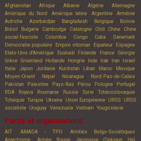
,
,
,
,
,
Afghanistan
Afrique
Albanie
Algérie
Allemagne
,
,
,
,
Amérique du Nord
Amérique latine
Argentine
Arménie
,
,
,
,
,
Autriche
Azerbaïdjan
Bangladesh
Belgique
Bolivie
,
,
,
,
,
,
Brésil
Bulgarie
Cambodge
Catalogne
Chili
Chine
Chine
,
,
,
,
,
social-fasciste
Colombie
Congo
Cuba
Danemark
,
,
,
,
Démocratie populaire
Empire ottoman
Equateur
Espagne
,
,
,
,
,
Etats-Unis d'Amérique
Euskadi
Finlande
France
Géorgie
,
,
,
,
,
,
,
,
Grèce
Groenland
Hollande
Hongrie
Inde
Irak
Iran
Israël
,
,
,
,
,
,
,
Italie
Japon
Jordanie
Kurdistan
Liban
Maroc
Mexique
,
,
,
,
Moyen-Orient
Népal
Nicaragua
Nord-Pas-de-Calais
,
,
,
,
,
,
Pakistan
Palestine
Pays-Bas
Pérou
Pologne
Portugal
,
,
,
,
,
,
RDA
Rojava
Roumanie
Russie
Syrie
Tchécoslovaquie
,
,
,
,
,
Tchéquie
Turquie
Ukraine
Union Européenne
URSS
URSS
,
,
,
,
,
socialiste
Uruguay
Venezuela
Vietnam
Yougoslavie
Partis et organisations
,
,
,
AIT
AMADA - TPO
Amitiés Belgo-Soviétiques
,
,
Anarchisme
Armée Rouge Japonaise (Sekigun Ha)