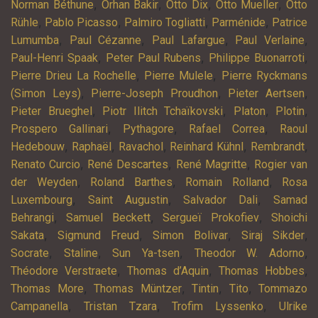
,
,
,
,
Norman Béthune
Orhan Bakir
Otto Dix
Otto Mueller
Otto
,
,
,
,
Rühle
Pablo Picasso
Palmiro Togliatti
Parménide
Patrice
,
,
,
,
Lumumba
Paul Cézanne
Paul Lafargue
Paul Verlaine
,
,
,
Paul-Henri Spaak
Peter Paul Rubens
Philippe Buonarroti
,
,
Pierre Drieu La Rochelle
Pierre Mulele
Pierre Ryckmans
,
,
,
(Simon Leys)
Pierre-Joseph Proudhon
Pieter Aertsen
,
,
,
,
Pieter Brueghel
Piotr Ilitch Tchaïkovski
Platon
Plotin
,
,
,
Prospero Gallinari
Pythagore
Rafael Correa
Raoul
,
,
,
,
,
Hedebouw
Raphaël
Ravachol
Reinhard Kühnl
Rembrandt
,
,
,
Renato Curcio
René Descartes
René Magritte
Rogier van
,
,
,
der Weyden
Roland Barthes
Romain Rolland
Rosa
,
,
,
Luxembourg
Saint Augustin
Salvador Dali
Samad
,
,
,
Behrangi
Samuel Beckett
Sergueï Prokofiev
Shoichi
,
,
,
,
Sakata
Sigmund Freud
Simon Bolivar
Siraj Sikder
,
,
,
,
Socrate
Staline
Sun Ya-tsen
Theodor W. Adorno
,
,
,
Théodore Verstraete
Thomas d’Aquin
Thomas Hobbes
,
,
,
,
Thomas More
Thomas Müntzer
Tintin
Tito
Tommazo
,
,
,
Campanella
Tristan Tzara
Trofim Lyssenko
Ulrike