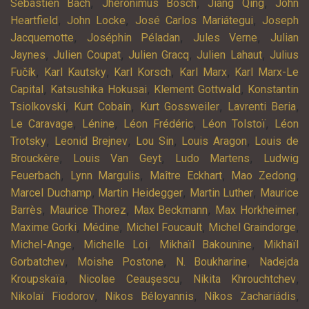
,
,
,
Sébastien Bach
Jheronimus Bosch
Jiang Qing
John
,
,
,
Heartfield
John Locke
José Carlos Mariátegui
Joseph
,
,
,
Jacquemotte
Joséphin Péladan
Jules Verne
Julian
,
,
,
,
Jaynes
Julien Coupat
Julien Gracq
Julien Lahaut
Julius
,
,
,
,
Fučík
Karl Kautsky
Karl Korsch
Karl Marx
Karl Marx-Le
,
,
,
Capital
Katsushika Hokusai
Klement Gottwald
Konstantin
,
,
,
,
Tsiolkovski
Kurt Cobain
Kurt Gossweiler
Lavrenti Beria
,
,
,
,
Le Caravage
Lénine
Léon Frédéric
Léon Tolstoï
Léon
,
,
,
,
Trotsky
Leonid Brejnev
Lou Sin
Louis Aragon
Louis de
,
,
,
Brouckère
Louis Van Geyt
Ludo Martens
Ludwig
,
,
,
,
Feuerbach
Lynn Margulis
Maître Eckhart
Mao Zedong
,
,
,
Marcel Duchamp
Martin Heidegger
Martin Luther
Maurice
,
,
,
,
Barrès
Maurice Thorez
Max Beckmann
Max Horkheimer
,
,
,
,
Maxime Gorki
Médine
Michel Foucault
Michel Graindorge
,
,
,
Michel-Ange
Michelle Loi
Mikhaïl Bakounine
Mikhaïl
,
,
,
Gorbatchev
Moishe Postone
N. Boukharine
Nadejda
,
,
,
Kroupskaïa
Nicolae Ceaușescu
Nikita Khrouchtchev
,
,
,
Nikolaï Fiodorov
Nikos Béloyannis
Níkos Zachariádis