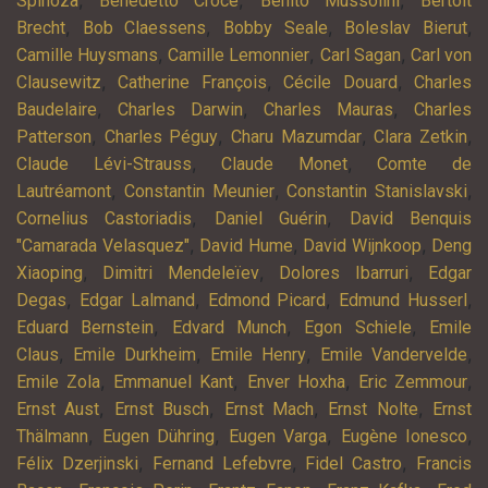
Spinoza
Benedetto Croce
Benito Mussolini
Bertolt
,
,
,
,
Brecht
Bob Claessens
Bobby Seale
Boleslav Bierut
,
,
,
Camille Huysmans
Camille Lemonnier
Carl Sagan
Carl von
,
,
,
Clausewitz
Catherine François
Cécile Douard
Charles
,
,
,
Baudelaire
Charles Darwin
Charles Mauras
Charles
,
,
,
,
Patterson
Charles Péguy
Charu Mazumdar
Clara Zetkin
,
,
Claude Lévi-Strauss
Claude Monet
Comte de
,
,
,
Lautréamont
Constantin Meunier
Constantin Stanislavski
,
,
Cornelius Castoriadis
Daniel Guérin
David Benquis
,
,
,
"Camarada Velasquez"
David Hume
David Wijnkoop
Deng
,
,
,
Xiaoping
Dimitri Mendeleïev
Dolores Ibarruri
Edgar
,
,
,
,
Degas
Edgar Lalmand
Edmond Picard
Edmund Husserl
,
,
,
Eduard Bernstein
Edvard Munch
Egon Schiele
Emile
,
,
,
,
Claus
Emile Durkheim
Emile Henry
Emile Vandervelde
,
,
,
,
Emile Zola
Emmanuel Kant
Enver Hoxha
Eric Zemmour
,
,
,
,
Ernst Aust
Ernst Busch
Ernst Mach
Ernst Nolte
Ernst
,
,
,
,
Thälmann
Eugen Dühring
Eugen Varga
Eugène Ionesco
,
,
,
Félix Dzerjinski
Fernand Lefebvre
Fidel Castro
Francis