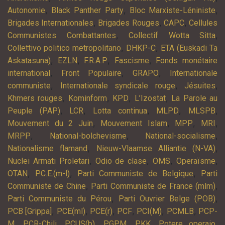
,
,
,
Autonomie
Black Panther Party
Bloc Marxiste-Léniniste
,
,
,
Brigades Internationales
Brigades Rouges
CAPC
Cellules
,
,
Communistes Combattantes
Collectif Wotta Sitta
,
,
Collettivo politico metropolitano
DHKP-C
ETA (Euskadi Ta
,
,
,
,
Askatasuna)
EZLN
F.R.A.P
Fascisme
Fonds monétaire
,
,
,
international
Front Populaire
GRAPO
Internationale
,
,
,
communiste
Internationale syndicale rouge
Jésuites
,
,
,
,
Khmers rouges
Kominform
KPD
L’Izostat
La Parole au
,
,
,
,
,
Peuple (PAP)
LCR
Lotta continua
MLPD
MLSPB
,
,
,
,
Mouvement du 2 Juin
Mouvement Islam
MPP
MRI
,
,
,
MRPP
National-bolchevisme
National-socialisme
,
,
Nationalisme flamand
Nieuw-Vlaamse Alliantie (N-VA)
,
,
,
,
Nuclei Armati Proletari
Odio de clase
OMS
Operaïsme
,
,
,
OTAN
P.C.E.(m-l)
Parti Communiste de Belgique
Parti
,
,
Communiste de Chine
Parti Communiste de France (mlm)
,
,
Parti Communiste du Pérou
Parti Ouvrier Belge (POB)
,
,
,
,
,
,
PCB [Grippa]
PCE(ml)
PCE(r)
PCF
PCI(M)
PCMLB
PCP-
,
,
,
,
,
,
M
PCR-Chili
PCUS(b)
PGPM
PKK
Potere operaio