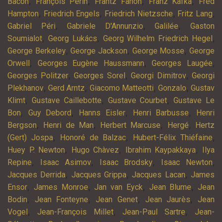
,
,
,
,
Bacon
François Perin
Frantz Fanon
Franz Kafka
Fred
,
,
,
,
Hampton
Friedrich Engels
Friedrich Nietzsche
Fritz Lang
,
,
,
Gabriel Péri
Gabriele D'Annunzio
Galilée
Gaston
,
,
,
Soumialot
Georg Lukács
Georg Wilhelm Friedrich Hegel
,
,
,
George Berkeley
George Jackson
George Mosse
George
,
,
,
Orwell
Georges Eugène Haussmann
Georges Laugée
,
,
,
Georges Politzer
Georges Sorel
Georgi Dimitrov
Georgi
,
,
,
,
Plekhanov
Gerd Arntz
Giacomo Matteotti
Gonzalo
Gustav
,
,
,
Klimt
Gustave Caillebotte
Gustave Courbet
Gustave Le
,
,
,
,
Bon
Guy Debord
Hanns Eisler
Henri Barbusse
Henri
,
,
,
,
Bergson
Henri de Man
Herbert Marcuse
Hergé
Hertz
,
,
,
(Gert) Jospa
Honoré de Balzac
Hubert-Félix Thiéfaine
,
,
,
Huey P. Newton
Hugo Chàvez
Ibrahim Kaypakkaya
Ilya
,
,
,
,
Repine
Isaac Asimov
Isaac Brodsky
Isaac Newton
,
,
,
Jacques Derrida
Jacques Grippa
Jacques Lacan
James
,
,
,
,
Ensor
James Monroe
Jan van Eyck
Jean Blume
Jean
,
,
,
,
Bodin
Jean Fonteyne
Jean Genet
Jean Jaurès
Jean
,
,
,
Vogel
Jean-François Millet
Jean-Paul Sartre
Jean-