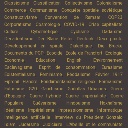
,
,
,
,
Classicisme
Classification
Collectivisme
Colonialisme
,
,
,
Commerce
Communisme
Conquête spatiale soviétique
,
,
,
Constructivisme
Convention de Ramsar
COP23
,
,
,
,
Corporatisme
Cosmologie
COVID-19
Crise capitaliste
,
,
,
,
Culture
Cybernétique
Cyclisme
Dadaïsme
,
,
,
,
Décadentisme
Der Blaue Reiter
Deutsch
Deux points
,
,
,
Développement en spirale
Dialectique
Die Brücke
,
,
,
,
Documents du PCP
Ecocide
Ecole de Francfort
Ecologie
,
,
,
,
Economie
Education
English
Environnement
,
,
,
Esclavagisme
Esprit de consommation
Eurasisme
,
,
,
,
Existentialisme
Féminisme
Féodalisme
Février 1917
,
,
,
,
Fipronil
Flandre
Fondamentalisme religieux
Formalisme
,
,
,
,
Futurisme
G20
Gauchisme
Guérillas Urbaines
Guerre
,
,
,
d'Espagne
Guerre hybride
Guerre impérialiste
Guerre
,
,
,
,
Populaire
Guévarisme
Hindouisme
Hoxhaïsme
,
,
,
,
Idéalisme
Impérialisme
Impressionnisme
Informatique
,
,
Intelligence artificielle
Interview du Président Gonzalo
,
,
,
,
Islam
Judaïsme
Judiciaire
L'Abeille et le communiste