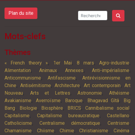
Plan du site
Mots-clefs
Thèmes
,
,
,
,
« French theory »
1er Mai
8 mars
Agro-industrie
,
,
,
,
Alimentation
Animaux
Annexes
Anti-impérialisme
,
,
Anticommunisme
Antifascisme
Antirévisionnisme en
,
,
,
,
Chine
Antisémitisme
Architecture
Art contemporain
Art
,
,
,
,
Nouveau
Arts et Lettres
Astronomie
Athéisme
,
,
,
,
Avakianisme
Averroïsme
Baroque
Bhagavad Gîtâ
Big
,
,
,
,
,
Bang
Biologie
Biosphère
BRICS
Cannibalisme social
,
,
,
Capitalisme
Capitalisme bureaucratique
Castellano
,
,
,
Catholicisme
Centralisme démocratique
Centrisme
,
,
,
,
,
Chamanisme
Chiisme
Chimie
Christianisme
Cinéma