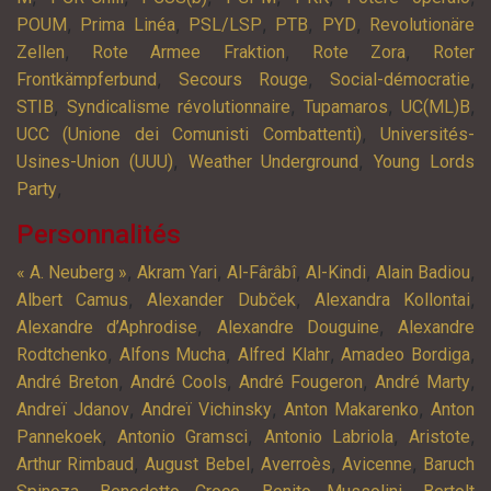
,
,
,
,
,
POUM
Prima Linéa
PSL/LSP
PTB
PYD
Revolutionäre
,
,
,
Zellen
Rote Armee Fraktion
Rote Zora
Roter
,
,
,
Frontkämpferbund
Secours Rouge
Social-démocratie
,
,
,
,
STIB
Syndicalisme révolutionnaire
Tupamaros
UC(ML)B
,
UCC (Unione dei Comunisti Combattenti)
Universités-
,
,
Usines-Union (UUU)
Weather Underground
Young Lords
,
Party
Personnalités
,
,
,
,
,
« A. Neuberg »
Akram Yari
Al-Fârâbî
Al-Kindi
Alain Badiou
,
,
,
Albert Camus
Alexander Dubček
Alexandra Kollontai
,
,
Alexandre d’Aphrodise
Alexandre Douguine
Alexandre
,
,
,
,
Rodtchenko
Alfons Mucha
Alfred Klahr
Amadeo Bordiga
,
,
,
,
André Breton
André Cools
André Fougeron
André Marty
,
,
,
Andreï Jdanov
Andreï Vichinsky
Anton Makarenko
Anton
,
,
,
,
Pannekoek
Antonio Gramsci
Antonio Labriola
Aristote
,
,
,
,
Arthur Rimbaud
August Bebel
Averroès
Avicenne
Baruch
,
,
,