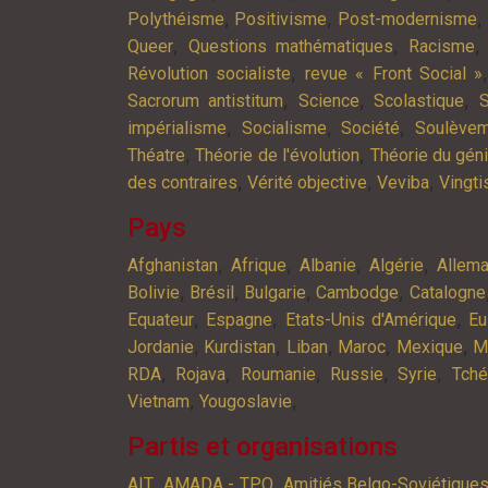
,
,
,
Polythéisme
Positivisme
Post-modernisme
,
,
Queer
Questions mathématiques
Racisme
,
Révolution socialiste
revue « Front Social »
,
,
,
Sacrorum antistitum
Science
Scolastique
S
,
,
,
impérialisme
Socialisme
Société
Soulève
,
,
Théatre
Théorie de l'évolution
Théorie du gén
,
,
,
des contraires
Vérité objective
Veviba
Vingt
Pays
,
,
,
,
Afghanistan
Afrique
Albanie
Algérie
Allem
,
,
,
,
Bolivie
Brésil
Bulgarie
Cambodge
Catalogne
,
,
,
Equateur
Espagne
Etats-Unis d'Amérique
Eu
,
,
,
,
,
Jordanie
Kurdistan
Liban
Maroc
Mexique
M
,
,
,
,
,
RDA
Rojava
Roumanie
Russie
Syrie
Tché
,
,
Vietnam
Yougoslavie
Partis et organisations
,
,
AIT
AMADA - TPO
Amitiés Belgo-Soviétique