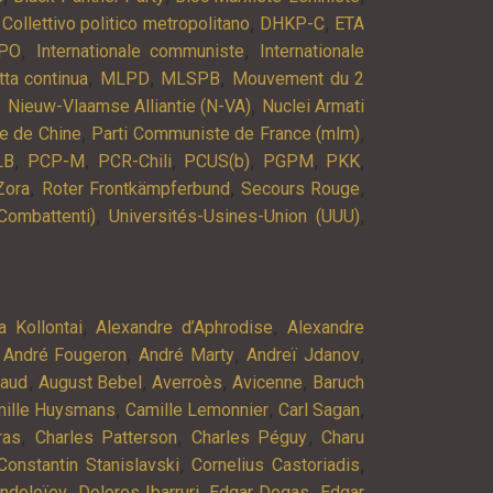
,
,
,
Collettivo politico metropolitano
DHKP-C
ETA
,
,
PO
Internationale communiste
Internationale
,
,
,
tta continua
MLPD
MLSPB
Mouvement du 2
,
,
Nieuw-Vlaamse Alliantie (N-VA)
Nuclei Armati
,
,
e de Chine
Parti Communiste de France (mlm)
,
,
,
,
,
,
LB
PCP-M
PCR-Chili
PCUS(b)
PGPM
PKK
,
,
,
Zora
Roter Frontkämpferbund
Secours Rouge
,
,
Combattenti)
Universités-Usines-Union (UUU)
,
,
a Kollontai
Alexandre d’Aphrodise
Alexandre
,
,
,
,
André Fougeron
André Marty
Andreï Jdanov
,
,
,
,
baud
August Bebel
Averroès
Avicenne
Baruch
,
,
,
ille Huysmans
Camille Lemonnier
Carl Sagan
,
,
,
ras
Charles Patterson
Charles Péguy
Charu
,
,
Constantin Stanislavski
Cornelius Castoriadis
,
,
,
endeleïev
Dolores Ibarruri
Edgar Degas
Edgar