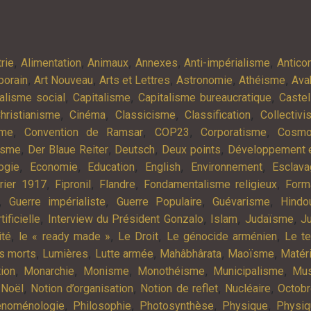
,
,
,
,
,
rie
Alimentation
Animaux
Annexes
Anti-impérialisme
Antic
,
,
,
,
,
porain
Art Nouveau
Arts et Lettres
Astronomie
Athéisme
Ava
,
,
,
alisme social
Capitalisme
Capitalisme bureaucratique
Castel
,
,
,
,
hristianisme
Cinéma
Classicisme
Classification
Collectiv
,
,
,
,
sme
Convention de Ramsar
COP23
Corporatisme
Cosmo
,
,
,
,
isme
Der Blaue Reiter
Deutsch
Deux points
Développement e
,
,
,
,
,
ogie
Economie
Education
English
Environnement
Esclav
,
,
,
,
rier 1917
Fipronil
Flandre
Fondamentalisme religieux
Form
,
,
,
,
Guerre impérialiste
Guerre Populaire
Guévarisme
Hindo
,
,
,
,
tificielle
Interview du Président Gonzalo
Islam
Judaïsme
Ju
,
,
,
,
ité
le « ready made »
Le Droit
Le génocide arménien
Le t
,
,
,
,
,
es morts
Lumières
Lutte armée
Mahâbhârata
Maoïsme
Matér
,
,
,
,
,
tion
Monarchie
Monisme
Monothéisme
Municipalisme
Mus
,
,
,
,
,
Noël
Notion d’organisation
Notion de reflet
Nucléaire
Octob
,
,
,
,
noménologie
Philosophie
Photosynthèse
Physique
Physiq