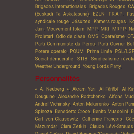
,
,
Brigades Internationales
Brigades Rouges
C
,
,
,
(Euskadi Ta Askatasuna)
EZLN
F.R.A.P
Fa
,
,
,
syndicale rouge
Jésuites
Khmers rouges
K
,
,
,
,
,
Juin
Mouvement Islam
MPP
MRI
MRPP
Na
,
,
,
,
Proletari
Odio de clase
OMS
Operaïsme
OT
,
Parti Communiste du Pérou
Parti Ouvrier Be
,
,
,
Potere operaio
POUM
Prima Linéa
PSL/LS
,
,
Social-démocratie
STIB
Syndicalisme révolu
,
,
Weather Underground
Young Lords Party
Personnalités
,
,
,
« A. Neuberg »
Akram Yari
Al-Fârâbî
Al-Ki
,
,
Douguine
Alexandre Rodtchenko
Alfons Muc
,
,
Andreï Vichinsky
Anton Makarenko
Anton Pan
,
,
,
Spinoza
Benedetto Croce
Benito Mussolini
B
,
,
Carl von Clausewitz
Catherine François
Céc
,
,
Mazumdar
Clara Zetkin
Claude Lévi-Strauss
,
Daniel Guérin
David Benquis "Camarada Velas