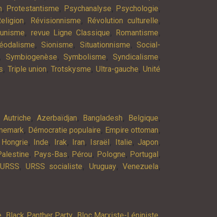
,
,
,
,
n
Protestantisme
Psychanalyse
Psychologie
,
,
,
eligion
Révisionnisme
Révolution culturelle
,
,
,
munisme
revue Ligne Classique
Romantisme
,
,
,
éodalisme
Sionisme
Situationnisme
Social-
,
,
,
,
Symbiogenèse
Symbolisme
Syndicalisme
,
,
,
,
s
Triple union
Trotskysme
Ultra-gauche
Unité
,
,
,
,
,
Autriche
Azerbaïdjan
Bangladesh
Belgique
,
,
,
nemark
Démocratie populaire
Empire ottoman
,
,
,
,
,
,
,
,
Hongrie
Inde
Irak
Iran
Israël
Italie
Japon
,
,
,
,
,
Palestine
Pays-Bas
Pérou
Pologne
Portugal
,
,
,
,
URSS
URSS socialiste
Uruguay
Venezuela
,
,
,
e
Black Panther Party
Bloc Marxiste-Léniniste