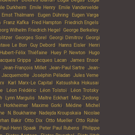
,
,
,
ile Durkheim
Emile Henry
Emile Vandervelde
,
,
,
,
Ernst Thälmann
Eugen Dühring
Eugen Varga
,
,
,
,
n
Franz Kafka
Fred Hampton
Friedrich Engels
,
,
eorg Wilhelm Friedrich Hegel
George Berkeley
,
,
,
litzer
Georges Sorel
Georgi Dimitrov
Georgi
,
,
,
stave Le Bon
Guy Debord
Hanns Eisler
Henri
,
,
Hubert-Félix Thiéfaine
Huey P. Newton
Hugo
,
,
,
acques Grippa
Jacques Lacan
James Ensor
,
,
,
Jean-François Millet
Jean-Paul Sartre
Jean-
,
,
,
 Jacquemotte
Joséphin Péladan
Jules Verne
,
,
,
rx
Karl Marx-Le Capital
Katsushika Hokusai
,
,
,
,
ne
Léon Frédéric
Léon Tolstoï
Léon Trotsky
,
,
,
,
h
Lynn Margulis
Maître Eckhart
Mao Zedong
,
,
,
 Horkheimer
Maxime Gorki
Médine
Michel
,
,
,
ne
N. Boukharine
Nadejda Kroupskaïa
Nicolae
,
,
,
,
rhan Bakir
Otto Dix
Otto Mueller
Otto Rühle
,
,
Paul-Henri Spaak
Peter Paul Rubens
Philippe