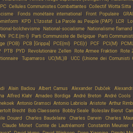
,
,
APC
Cellules Communistes Combattantes
Collectif Wotta Sitta
,
,
,
scisme
Fonds monétaire international
Front Populaire
GRA
,
,
,
,
,
ominform
KPD
L’Izostat
La Parole au Peuple (PAP)
LCR
Lo
,
,
tional-bolchevisme
National-socialisme
Nationalisme flamand
,
,
,
AN
P.C.E.(m-l)
Parti Communiste de Belgique
Parti Communist
,
,
,
,
,
,
lge (POB)
PCB [Grippa]
PCE(ml)
PCE(r)
PCF
PCI(M)
PCM
,
,
,
,
,
P
PTB
PYD
Revolutionäre Zellen
Rote Armee Fraktion
Rote 
,
,
,
tionnaire
Tupamaros
UC(ML)B
UCC (Unione dei Comunisti 
,
,
,
,
ndi
Alain Badiou
Albert Camus
Alexander Dubček
Alexandr
,
,
,
,
ha
Alfred Klahr
Amadeo Bordiga
André Breton
André Cools
,
,
,
,
nekoek
Antonio Gramsci
Antonio Labriola
Aristote
Arthur Rim
,
,
,
,
ertolt Brecht
Bob Claessens
Bobby Seale
Boleslav Bierut
Cam
,
,
,
ile Douard
Charles Baudelaire
Charles Darwin
Charles Mau
,
,
,
,
Claude Monet
Comte de Lautréamont
Constantin Meunier
,
,
,
,
quez"
David Hume
David Wijnkoop
Deng Xiaoping
Dimitri M