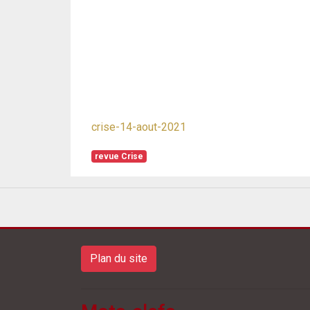
crise-14-aout-2021
revue Crise
Plan du site