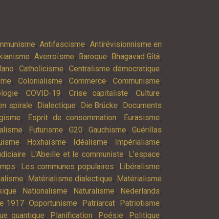
,
,
ommunisme
Antifascisme
Antirévisionnisme en
,
,
,
,
kianisme
Averroïsme
Baroque
Bhagavad Gîtâ
,
,
,
lano
Catholicisme
Centralisme démocratique
,
,
,
,
isme
Colonialisme
Commerce
Communisme
,
,
,
,
logie
COVID-19
Crise capitaliste
Culture
,
,
,
n spirale
Dialectique
Die Brücke
Documents
,
,
,
agisme
Esprit de consommation
Eurasisme
,
,
,
,
alisme
Futurisme
G20
Gauchisme
Guérillas
,
,
,
,
uisme
Hoxhaïsme
Idéalisme
Impérialisme
,
,
,
diciaire
L'Abeille et le communiste
L’espace
,
,
,
emps
Les communes populaires
Libéralisme
,
,
ialisme
Matérialisme dialectique
Matérialisme
,
,
,
,
ique
Nationalisme
Naturalisme
Nederlands
,
,
,
,
re 1917
Opportunisme
Patriarcat
Patriotisme
,
,
,
,
ue quantique
Planification
Poésie
Politique