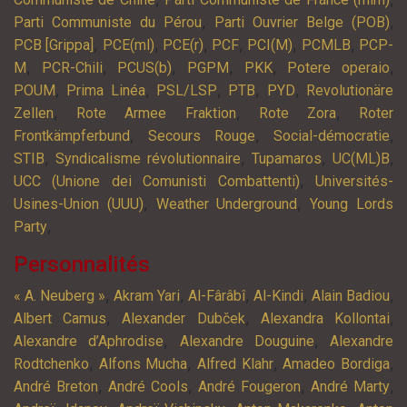
,
,
Parti Communiste du Pérou
Parti Ouvrier Belge (POB)
,
,
,
,
,
,
PCB [Grippa]
PCE(ml)
PCE(r)
PCF
PCI(M)
PCMLB
PCP-
,
,
,
,
,
,
M
PCR-Chili
PCUS(b)
PGPM
PKK
Potere operaio
,
,
,
,
,
POUM
Prima Linéa
PSL/LSP
PTB
PYD
Revolutionäre
,
,
,
Zellen
Rote Armee Fraktion
Rote Zora
Roter
,
,
,
Frontkämpferbund
Secours Rouge
Social-démocratie
,
,
,
,
STIB
Syndicalisme révolutionnaire
Tupamaros
UC(ML)B
,
UCC (Unione dei Comunisti Combattenti)
Universités-
,
,
Usines-Union (UUU)
Weather Underground
Young Lords
,
Party
Personnalités
,
,
,
,
,
« A. Neuberg »
Akram Yari
Al-Fârâbî
Al-Kindi
Alain Badiou
,
,
,
Albert Camus
Alexander Dubček
Alexandra Kollontai
,
,
Alexandre d’Aphrodise
Alexandre Douguine
Alexandre
,
,
,
,
Rodtchenko
Alfons Mucha
Alfred Klahr
Amadeo Bordiga
,
,
,
,
André Breton
André Cools
André Fougeron
André Marty