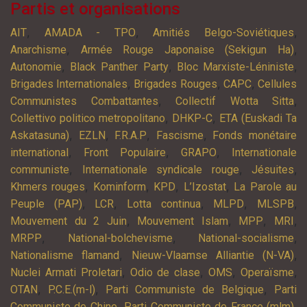
Partis et organisations
,
,
,
AIT
AMADA - TPO
Amitiés Belgo-Soviétiques
,
,
Anarchisme
Armée Rouge Japonaise (Sekigun Ha)
,
,
,
Autonomie
Black Panther Party
Bloc Marxiste-Léniniste
,
,
,
Brigades Internationales
Brigades Rouges
CAPC
Cellules
,
,
Communistes Combattantes
Collectif Wotta Sitta
,
,
Collettivo politico metropolitano
DHKP-C
ETA (Euskadi Ta
,
,
,
,
Askatasuna)
EZLN
F.R.A.P
Fascisme
Fonds monétaire
,
,
,
international
Front Populaire
GRAPO
Internationale
,
,
,
communiste
Internationale syndicale rouge
Jésuites
,
,
,
,
Khmers rouges
Kominform
KPD
L’Izostat
La Parole au
,
,
,
,
,
Peuple (PAP)
LCR
Lotta continua
MLPD
MLSPB
,
,
,
,
Mouvement du 2 Juin
Mouvement Islam
MPP
MRI
,
,
,
MRPP
National-bolchevisme
National-socialisme
,
,
Nationalisme flamand
Nieuw-Vlaamse Alliantie (N-VA)
,
,
,
,
Nuclei Armati Proletari
Odio de clase
OMS
Operaïsme
,
,
,
OTAN
P.C.E.(m-l)
Parti Communiste de Belgique
Parti
,
,
Communiste de Chine
Parti Communiste de France (mlm)