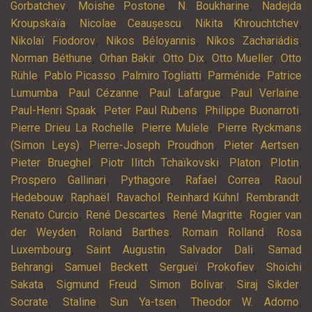
,
,
,
Gorbatchev
Moishe Postone
N. Boukharine
Nadejda
,
,
,
Kroupskaïa
Nicolae Ceaușescu
Nikita Khrouchtchev
,
,
,
Nikolaï Fiodorov
Nikos Béloyannis
Níkos Zachariádis
,
,
,
,
Norman Béthune
Orhan Bakir
Otto Dix
Otto Mueller
Otto
,
,
,
,
Rühle
Pablo Picasso
Palmiro Togliatti
Parménide
Patrice
,
,
,
,
Lumumba
Paul Cézanne
Paul Lafargue
Paul Verlaine
,
,
,
Paul-Henri Spaak
Peter Paul Rubens
Philippe Buonarroti
,
,
Pierre Drieu La Rochelle
Pierre Mulele
Pierre Ryckmans
,
,
,
(Simon Leys)
Pierre-Joseph Proudhon
Pieter Aertsen
,
,
,
,
Pieter Brueghel
Piotr Ilitch Tchaïkovski
Platon
Plotin
,
,
,
Prospero Gallinari
Pythagore
Rafael Correa
Raoul
,
,
,
,
,
Hedebouw
Raphaël
Ravachol
Reinhard Kühnl
Rembrandt
,
,
,
Renato Curcio
René Descartes
René Magritte
Rogier van
,
,
,
der Weyden
Roland Barthes
Romain Rolland
Rosa
,
,
,
Luxembourg
Saint Augustin
Salvador Dali
Samad
,
,
,
Behrangi
Samuel Beckett
Sergueï Prokofiev
Shoichi
,
,
,
,
Sakata
Sigmund Freud
Simon Bolivar
Siraj Sikder
,
,
,
,
Socrate
Staline
Sun Ya-tsen
Theodor W. Adorno