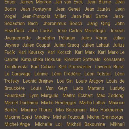
,
,
,
,
Ensor
James Monroe
Jan van Eyck
Jean Blume
Jean
,
,
,
,
Bodin
Jean Fonteyne
Jean Genet
Jean Jaurès
Jean
,
,
,
Vogel
Jean-François Millet
Jean-Paul Sartre
Jean-
,
,
,
Sébastien Bach
Jheronimus Bosch
Jiang Qing
John
,
,
,
Heartfield
John Locke
José Carlos Mariátegui
Joseph
,
,
,
Jacquemotte
Joséphin Péladan
Jules Verne
Julian
,
,
,
,
Jaynes
Julien Coupat
Julien Gracq
Julien Lahaut
Julius
,
,
,
,
Fučík
Karl Kautsky
Karl Korsch
Karl Marx
Karl Marx-Le
,
,
,
Capital
Katsushika Hokusai
Klement Gottwald
Konstantin
,
,
,
,
Tsiolkovski
Kurt Cobain
Kurt Gossweiler
Lavrenti Beria
,
,
,
,
Le Caravage
Lénine
Léon Frédéric
Léon Tolstoï
Léon
,
,
,
,
Trotsky
Leonid Brejnev
Lou Sin
Louis Aragon
Louis de
,
,
,
Brouckère
Louis Van Geyt
Ludo Martens
Ludwig
,
,
,
,
Feuerbach
Lynn Margulis
Maître Eckhart
Mao Zedong
,
,
,
Marcel Duchamp
Martin Heidegger
Martin Luther
Maurice
,
,
,
,
Barrès
Maurice Thorez
Max Beckmann
Max Horkheimer
,
,
,
,
Maxime Gorki
Médine
Michel Foucault
Michel Graindorge
,
,
,
Michel-Ange
Michelle Loi
Mikhaïl Bakounine
Mikhaïl