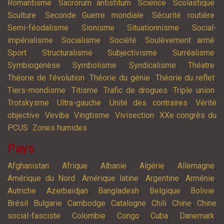
,
,
,
,
Romantisme
Sacrorum antistitum
Science
Scolastique
,
,
,
Sculture
Seconde Guerre mondiale
Sécurité routière
,
,
,
Semi-féodalisme
Sionisme
Situationnisme
Social-
,
,
,
,
impérialisme
Socialisme
Société
Soulèvement armé
,
,
,
,
Sport
Structuralisme
Subjectivisme
Surréalisme
,
,
,
,
Symbiogenèse
Symbolisme
Syndicalisme
Théatre
,
,
,
Théorie de l'évolution
Théorie du génie
Théorie du reflet
,
,
,
,
Tiers-mondisme
Titisme
Trafic de drogues
Triple union
,
,
,
Trotskysme
Ultra-gauche
Unité des contraires
Vérité
,
,
,
,
objective
Veviba
Vingtisme
Vivisection
XXe congrès du
,
,
PCUS
Zones humides
Pays
,
,
,
,
,
Afghanistan
Afrique
Albanie
Algérie
Allemagne
,
,
,
,
Amérique du Nord
Amérique latine
Argentine
Arménie
,
,
,
,
,
Autriche
Azerbaïdjan
Bangladesh
Belgique
Bolivie
,
,
,
,
,
,
Brésil
Bulgarie
Cambodge
Catalogne
Chili
Chine
Chine
,
,
,
,
,
social-fasciste
Colombie
Congo
Cuba
Danemark