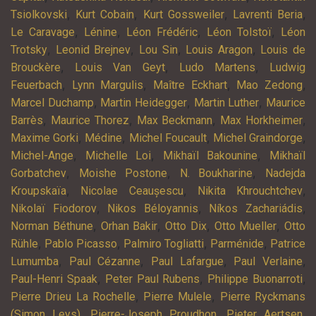
,
,
,
,
Tsiolkovski
Kurt Cobain
Kurt Gossweiler
Lavrenti Beria
,
,
,
,
Le Caravage
Lénine
Léon Frédéric
Léon Tolstoï
Léon
,
,
,
,
Trotsky
Leonid Brejnev
Lou Sin
Louis Aragon
Louis de
,
,
,
Brouckère
Louis Van Geyt
Ludo Martens
Ludwig
,
,
,
,
Feuerbach
Lynn Margulis
Maître Eckhart
Mao Zedong
,
,
,
Marcel Duchamp
Martin Heidegger
Martin Luther
Maurice
,
,
,
,
Barrès
Maurice Thorez
Max Beckmann
Max Horkheimer
,
,
,
,
Maxime Gorki
Médine
Michel Foucault
Michel Graindorge
,
,
,
Michel-Ange
Michelle Loi
Mikhaïl Bakounine
Mikhaïl
,
,
,
Gorbatchev
Moishe Postone
N. Boukharine
Nadejda
,
,
,
Kroupskaïa
Nicolae Ceaușescu
Nikita Khrouchtchev
,
,
,
Nikolaï Fiodorov
Nikos Béloyannis
Níkos Zachariádis
,
,
,
,
Norman Béthune
Orhan Bakir
Otto Dix
Otto Mueller
Otto
,
,
,
,
Rühle
Pablo Picasso
Palmiro Togliatti
Parménide
Patrice
,
,
,
,
Lumumba
Paul Cézanne
Paul Lafargue
Paul Verlaine
,
,
,
Paul-Henri Spaak
Peter Paul Rubens
Philippe Buonarroti
,
,
Pierre Drieu La Rochelle
Pierre Mulele
Pierre Ryckmans
,
,
,
(Simon Leys)
Pierre-Joseph Proudhon
Pieter Aertsen