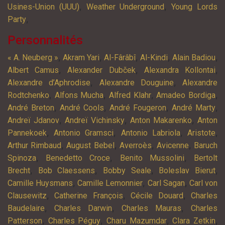
,
,
Usines-Union (UUU)
Weather Underground
Young Lords
,
Party
Personnalités
,
,
,
,
,
« A. Neuberg »
Akram Yari
Al-Fârâbî
Al-Kindi
Alain Badiou
,
,
,
Albert Camus
Alexander Dubček
Alexandra Kollontai
,
,
Alexandre d’Aphrodise
Alexandre Douguine
Alexandre
,
,
,
,
Rodtchenko
Alfons Mucha
Alfred Klahr
Amadeo Bordiga
,
,
,
,
André Breton
André Cools
André Fougeron
André Marty
,
,
,
Andreï Jdanov
Andreï Vichinsky
Anton Makarenko
Anton
,
,
,
,
Pannekoek
Antonio Gramsci
Antonio Labriola
Aristote
,
,
,
,
Arthur Rimbaud
August Bebel
Averroès
Avicenne
Baruch
,
,
,
Spinoza
Benedetto Croce
Benito Mussolini
Bertolt
,
,
,
,
Brecht
Bob Claessens
Bobby Seale
Boleslav Bierut
,
,
,
Camille Huysmans
Camille Lemonnier
Carl Sagan
Carl von
,
,
,
Clausewitz
Catherine François
Cécile Douard
Charles
,
,
,
Baudelaire
Charles Darwin
Charles Mauras
Charles
,
,
,
,
Patterson
Charles Péguy
Charu Mazumdar
Clara Zetkin