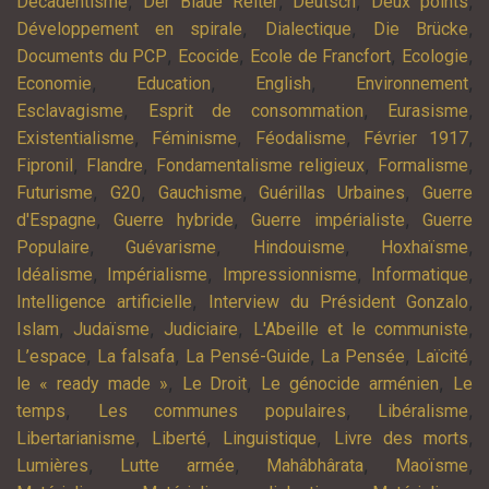
,
,
,
,
Décadentisme
Der Blaue Reiter
Deutsch
Deux points
,
,
,
Développement en spirale
Dialectique
Die Brücke
,
,
,
,
Documents du PCP
Ecocide
Ecole de Francfort
Ecologie
,
,
,
,
Economie
Education
English
Environnement
,
,
,
Esclavagisme
Esprit de consommation
Eurasisme
,
,
,
,
Existentialisme
Féminisme
Féodalisme
Février 1917
,
,
,
,
Fipronil
Flandre
Fondamentalisme religieux
Formalisme
,
,
,
,
Futurisme
G20
Gauchisme
Guérillas Urbaines
Guerre
,
,
,
d'Espagne
Guerre hybride
Guerre impérialiste
Guerre
,
,
,
,
Populaire
Guévarisme
Hindouisme
Hoxhaïsme
,
,
,
,
Idéalisme
Impérialisme
Impressionnisme
Informatique
,
,
Intelligence artificielle
Interview du Président Gonzalo
,
,
,
,
Islam
Judaïsme
Judiciaire
L'Abeille et le communiste
,
,
,
,
,
L’espace
La falsafa
La Pensé-Guide
La Pensée
Laïcité
,
,
,
le « ready made »
Le Droit
Le génocide arménien
Le
,
,
,
temps
Les communes populaires
Libéralisme
,
,
,
,
Libertarianisme
Liberté
Linguistique
Livre des morts
,
,
,
,
Lumières
Lutte armée
Mahâbhârata
Maoïsme