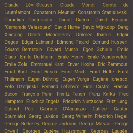
,
,
Claude Lévi-Strauss
Claude Monet
Comte de
,
,
,
Lautréamont
Constantin Meunier
Constantin Stanislavski
,
,
Cornelius Castoriadis
Daniel Guérin
David Benquis
,
,
,
"Camarada Velasquez"
David Hume
David Wijnkoop
Deng
,
,
,
Xiaoping
Dimitri Mendeleïev
Dolores Ibarruri
Edgar
,
,
,
,
Degas
Edgar Lalmand
Edmond Picard
Edmund Husserl
,
,
,
Eduard Bernstein
Edvard Munch
Egon Schiele
Emile
,
,
,
,
Claus
Emile Durkheim
Emile Henry
Emile Vandervelde
,
,
,
,
Emile Zola
Emmanuel Kant
Enver Hoxha
Eric Zemmour
,
,
,
,
Ernst Aust
Ernst Busch
Ernst Mach
Ernst Nolte
Ernst
,
,
,
,
Thälmann
Eugen Dühring
Eugen Varga
Eugène Ionesco
,
,
,
Félix Dzerjinski
Fernand Lefebvre
Fidel Castro
Francis
,
,
,
,
Bacon
François Perin
Frantz Fanon
Franz Kafka
Fred
,
,
,
,
Hampton
Friedrich Engels
Friedrich Nietzsche
Fritz Lang
,
,
,
Gabriel Péri
Gabriele D'Annunzio
Galilée
Gaston
,
,
,
Soumialot
Georg Lukács
Georg Wilhelm Friedrich Hegel
,
,
,
George Berkeley
George Jackson
George Mosse
George
,
,
,
Orwell
Georges Eugène Haussmann
Georges Laugée