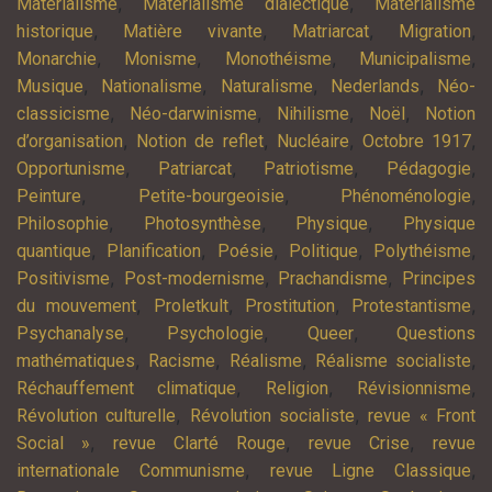
,
,
Matérialisme
Matérialisme dialectique
Matérialisme
,
,
,
,
historique
Matière vivante
Matriarcat
Migration
,
,
,
,
Monarchie
Monisme
Monothéisme
Municipalisme
,
,
,
,
Musique
Nationalisme
Naturalisme
Nederlands
Néo-
,
,
,
,
classicisme
Néo-darwinisme
Nihilisme
Noël
Notion
,
,
,
,
d’organisation
Notion de reflet
Nucléaire
Octobre 1917
,
,
,
,
Opportunisme
Patriarcat
Patriotisme
Pédagogie
,
,
,
Peinture
Petite-bourgeoisie
Phénoménologie
,
,
,
Philosophie
Photosynthèse
Physique
Physique
,
,
,
,
,
quantique
Planification
Poésie
Politique
Polythéisme
,
,
,
Positivisme
Post-modernisme
Prachandisme
Principes
,
,
,
,
du mouvement
Proletkult
Prostitution
Protestantisme
,
,
,
Psychanalyse
Psychologie
Queer
Questions
,
,
,
,
mathématiques
Racisme
Réalisme
Réalisme socialiste
,
,
,
Réchauffement climatique
Religion
Révisionnisme
,
,
Révolution culturelle
Révolution socialiste
revue « Front
,
,
,
Social »
revue Clarté Rouge
revue Crise
revue
,
,
internationale Communisme
revue Ligne Classique