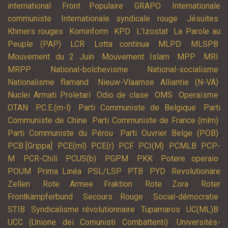
,
,
,
international
Front Populaire
GRAPO
Internationale
,
,
,
communiste
Internationale syndicale rouge
Jésuites
,
,
,
,
Khmers rouges
Kominform
KPD
L’Izostat
La Parole au
,
,
,
,
,
Peuple (PAP)
LCR
Lotta continua
MLPD
MLSPB
,
,
,
,
Mouvement du 2 Juin
Mouvement Islam
MPP
MRI
,
,
,
MRPP
National-bolchevisme
National-socialisme
,
,
Nationalisme flamand
Nieuw-Vlaamse Alliantie (N-VA)
,
,
,
,
Nuclei Armati Proletari
Odio de clase
OMS
Operaïsme
,
,
,
OTAN
P.C.E.(m-l)
Parti Communiste de Belgique
Parti
,
,
Communiste de Chine
Parti Communiste de France (mlm)
,
,
Parti Communiste du Pérou
Parti Ouvrier Belge (POB)
,
,
,
,
,
,
PCB [Grippa]
PCE(ml)
PCE(r)
PCF
PCI(M)
PCMLB
PCP-
,
,
,
,
,
,
M
PCR-Chili
PCUS(b)
PGPM
PKK
Potere operaio
,
,
,
,
,
POUM
Prima Linéa
PSL/LSP
PTB
PYD
Revolutionäre
,
,
,
Zellen
Rote Armee Fraktion
Rote Zora
Roter
,
,
,
Frontkämpferbund
Secours Rouge
Social-démocratie
,
,
,
,
STIB
Syndicalisme révolutionnaire
Tupamaros
UC(ML)B
,
UCC (Unione dei Comunisti Combattenti)
Universités-