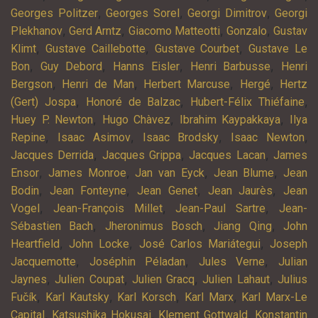
,
,
,
Georges Politzer
Georges Sorel
Georgi Dimitrov
Georgi
,
,
,
,
Plekhanov
Gerd Arntz
Giacomo Matteotti
Gonzalo
Gustav
,
,
,
Klimt
Gustave Caillebotte
Gustave Courbet
Gustave Le
,
,
,
,
Bon
Guy Debord
Hanns Eisler
Henri Barbusse
Henri
,
,
,
,
Bergson
Henri de Man
Herbert Marcuse
Hergé
Hertz
,
,
,
(Gert) Jospa
Honoré de Balzac
Hubert-Félix Thiéfaine
,
,
,
Huey P. Newton
Hugo Chàvez
Ibrahim Kaypakkaya
Ilya
,
,
,
,
Repine
Isaac Asimov
Isaac Brodsky
Isaac Newton
,
,
,
Jacques Derrida
Jacques Grippa
Jacques Lacan
James
,
,
,
,
Ensor
James Monroe
Jan van Eyck
Jean Blume
Jean
,
,
,
,
Bodin
Jean Fonteyne
Jean Genet
Jean Jaurès
Jean
,
,
,
Vogel
Jean-François Millet
Jean-Paul Sartre
Jean-
,
,
,
Sébastien Bach
Jheronimus Bosch
Jiang Qing
John
,
,
,
Heartfield
John Locke
José Carlos Mariátegui
Joseph
,
,
,
Jacquemotte
Joséphin Péladan
Jules Verne
Julian
,
,
,
,
Jaynes
Julien Coupat
Julien Gracq
Julien Lahaut
Julius
,
,
,
,
Fučík
Karl Kautsky
Karl Korsch
Karl Marx
Karl Marx-Le
,
,
,
Capital
Katsushika Hokusai
Klement Gottwald
Konstantin