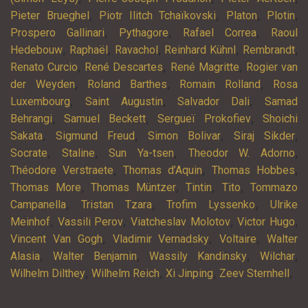
,
,
,
,
Pieter Brueghel
Piotr Ilitch Tchaïkovski
Platon
Plotin
,
,
,
Prospero Gallinari
Pythagore
Rafael Correa
Raoul
,
,
,
,
,
Hedebouw
Raphaël
Ravachol
Reinhard Kühnl
Rembrandt
,
,
,
Renato Curcio
René Descartes
René Magritte
Rogier van
,
,
,
der Weyden
Roland Barthes
Romain Rolland
Rosa
,
,
,
Luxembourg
Saint Augustin
Salvador Dali
Samad
,
,
,
Behrangi
Samuel Beckett
Sergueï Prokofiev
Shoichi
,
,
,
,
Sakata
Sigmund Freud
Simon Bolivar
Siraj Sikder
,
,
,
,
Socrate
Staline
Sun Ya-tsen
Theodor W. Adorno
,
,
,
Théodore Verstraete
Thomas d’Aquin
Thomas Hobbes
,
,
,
,
Thomas More
Thomas Müntzer
Tintin
Tito
Tommazo
,
,
,
Campanella
Tristan Tzara
Trofim Lyssenko
Ulrike
,
,
,
,
Meinhof
Vassili Perov
Viatcheslav Molotov
Victor Hugo
,
,
,
Vincent Van Gogh
Vladimir Vernadsky
Voltaire
Walter
,
,
,
,
Alasia
Walter Benjamin
Wassily Kandinsky
Wilchar
,
,
,
,
Wilhelm Dilthey
Wilhelm Reich
Xi Jinping
Zeev Sternhell