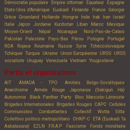
,
,
,
,
Démocratie populaire
Empire ottoman
Equateur
Espagne
,
,
,
,
,
Etats-Unis d'Amérique
Euskadi
Finlande
France
Géorgie
,
,
,
,
,
,
,
,
Grèce
Groenland
Hollande
Hongrie
Inde
Irak
Iran
Israël
,
,
,
,
,
,
,
Italie
Japon
Jordanie
Kurdistan
Liban
Maroc
Mexique
,
,
,
,
Moyen-Orient
Népal
Nicaragua
Nord-Pas-de-Calais
,
,
,
,
,
,
Pakistan
Palestine
Pays-Bas
Pérou
Pologne
Portugal
,
,
,
,
,
,
RDA
Rojava
Roumanie
Russie
Syrie
Tchécoslovaquie
,
,
,
,
,
Tchéquie
Turquie
Ukraine
Union Européenne
URSS
URSS
,
,
,
,
,
socialiste
Uruguay
Venezuela
Vietnam
Yougoslavie
Partis et organisations
,
,
,
AIT
AMADA - TPO
Amitiés Belgo-Soviétiques
,
,
Anarchisme
Armée Rouge Japonaise (Sekigun Ha)
,
,
,
Autonomie
Black Panther Party
Bloc Marxiste-Léniniste
,
,
,
Brigades Internationales
Brigades Rouges
CAPC
Cellules
,
,
Communistes Combattantes
Collectif Wotta Sitta
,
,
Collettivo politico metropolitano
DHKP-C
ETA (Euskadi Ta
,
,
,
,
Askatasuna)
EZLN
F.R.A.P
Fascisme
Fonds monétaire