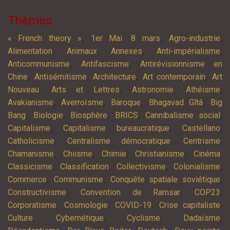
Thèmes
,
,
,
,
« French theory »
1er Mai
8 mars
Agro-industrie
,
,
,
,
Alimentation
Animaux
Annexes
Anti-impérialisme
,
,
Anticommunisme
Antifascisme
Antirévisionnisme en
,
,
,
,
Chine
Antisémitisme
Architecture
Art contemporain
Art
,
,
,
,
Nouveau
Arts et Lettres
Astronomie
Athéisme
,
,
,
,
Avakianisme
Averroïsme
Baroque
Bhagavad Gîtâ
Big
,
,
,
,
,
Bang
Biologie
Biosphère
BRICS
Cannibalisme social
,
,
,
Capitalisme
Capitalisme bureaucratique
Castellano
,
,
,
Catholicisme
Centralisme démocratique
Centrisme
,
,
,
,
,
Chamanisme
Chiisme
Chimie
Christianisme
Cinéma
,
,
,
,
Classicisme
Classification
Collectivisme
Colonialisme
,
,
,
Commerce
Communisme
Conquête spatiale soviétique
,
,
,
Constructivisme
Convention de Ramsar
COP23
,
,
,
,
Corporatisme
Cosmologie
COVID-19
Crise capitaliste
,
,
,
,
Culture
Cybernétique
Cyclisme
Dadaïsme