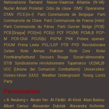
,
,
Nationalisme flamand
Nieuw-Vlaamse Alliantie (N-VA)
,
,
,
,
Nuclei Armati Proletari
Odio de clase
OMS
Operaïsme
,
,
,
OTAN
P.C.E.(m-l)
Parti Communiste de Belgique
Parti
,
,
Communiste de Chine
Parti Communiste de France (mlm)
,
,
Parti Communiste du Pérou
Parti Ouvrier Belge (POB)
,
,
,
,
,
,
PCB [Grippa]
PCE(ml)
PCE(r)
PCF
PCI(M)
PCMLB
PCP-
,
,
,
,
,
,
M
PCR-Chili
PCUS(b)
PGPM
PKK
Potere operaio
,
,
,
,
,
POUM
Prima Linéa
PSL/LSP
PTB
PYD
Revolutionäre
,
,
,
Zellen
Rote Armee Fraktion
Rote Zora
Roter
,
,
,
Frontkämpferbund
Secours Rouge
Social-démocratie
,
,
,
,
STIB
Syndicalisme révolutionnaire
Tupamaros
UC(ML)B
,
UCC (Unione dei Comunisti Combattenti)
Universités-
,
,
Usines-Union (UUU)
Weather Underground
Young Lords
,
Party
Personnalités
,
,
,
,
,
« A. Neuberg »
Akram Yari
Al-Fârâbî
Al-Kindi
Alain Badiou
,
,
,
Albert Camus
Alexander Dubček
Alexandra Kollontai