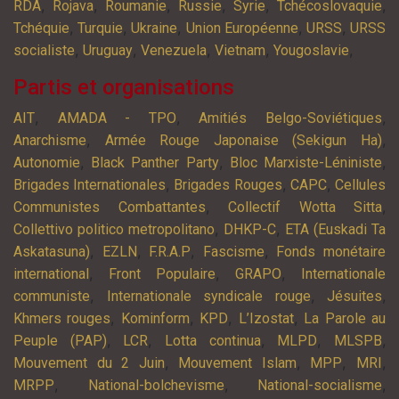
,
,
,
,
,
,
RDA
Rojava
Roumanie
Russie
Syrie
Tchécoslovaquie
,
,
,
,
,
Tchéquie
Turquie
Ukraine
Union Européenne
URSS
URSS
,
,
,
,
,
socialiste
Uruguay
Venezuela
Vietnam
Yougoslavie
Partis et organisations
,
,
,
AIT
AMADA - TPO
Amitiés Belgo-Soviétiques
,
,
Anarchisme
Armée Rouge Japonaise (Sekigun Ha)
,
,
,
Autonomie
Black Panther Party
Bloc Marxiste-Léniniste
,
,
,
Brigades Internationales
Brigades Rouges
CAPC
Cellules
,
,
Communistes Combattantes
Collectif Wotta Sitta
,
,
Collettivo politico metropolitano
DHKP-C
ETA (Euskadi Ta
,
,
,
,
Askatasuna)
EZLN
F.R.A.P
Fascisme
Fonds monétaire
,
,
,
international
Front Populaire
GRAPO
Internationale
,
,
,
communiste
Internationale syndicale rouge
Jésuites
,
,
,
,
Khmers rouges
Kominform
KPD
L’Izostat
La Parole au
,
,
,
,
,
Peuple (PAP)
LCR
Lotta continua
MLPD
MLSPB
,
,
,
,
Mouvement du 2 Juin
Mouvement Islam
MPP
MRI
,
,
,
MRPP
National-bolchevisme
National-socialisme