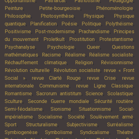
,
,
,
,
Opportunisme
Patriarcat
Patriotisme
Pédagogie
,
,
,
Peinture
Petite-bourgeoisie
Phénoménologie
,
,
,
Philosophie
Photosynthèse
Physique
Physique
,
,
,
,
,
quantique
Planification
Poésie
Politique
Polythéisme
,
,
,
Positivisme
Post-modernisme
Prachandisme
Principes
,
,
,
,
du mouvement
Proletkult
Prostitution
Protestantisme
,
,
,
Psychanalyse
Psychologie
Queer
Questions
,
,
,
,
mathématiques
Racisme
Réalisme
Réalisme socialiste
,
,
,
Réchauffement climatique
Religion
Révisionnisme
,
,
Révolution culturelle
Révolution socialiste
revue « Front
,
,
,
Social »
revue Clarté Rouge
revue Crise
revue
,
,
internationale Communisme
revue Ligne Classique
,
,
,
,
Romantisme
Sacrorum antistitum
Science
Scolastique
,
,
,
Sculture
Seconde Guerre mondiale
Sécurité routière
,
,
,
Semi-féodalisme
Sionisme
Situationnisme
Social-
,
,
,
,
impérialisme
Socialisme
Société
Soulèvement armé
,
,
,
,
Sport
Structuralisme
Subjectivisme
Surréalisme
,
,
,
,
Symbiogenèse
Symbolisme
Syndicalisme
Théatre