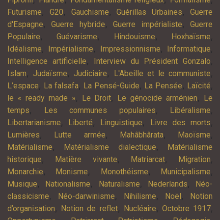
,
,
,
,
Futurisme
G20
Gauchisme
Guérillas Urbaines
Guerre
,
,
,
d'Espagne
Guerre hybride
Guerre impérialiste
Guerre
,
,
,
,
Populaire
Guévarisme
Hindouisme
Hoxhaïsme
,
,
,
,
Idéalisme
Impérialisme
Impressionnisme
Informatique
,
,
Intelligence artificielle
Interview du Président Gonzalo
,
,
,
,
Islam
Judaïsme
Judiciaire
L'Abeille et le communiste
,
,
,
,
,
L’espace
La falsafa
La Pensé-Guide
La Pensée
Laïcité
,
,
,
le « ready made »
Le Droit
Le génocide arménien
Le
,
,
,
temps
Les communes populaires
Libéralisme
,
,
,
,
Libertarianisme
Liberté
Linguistique
Livre des morts
,
,
,
,
Lumières
Lutte armée
Mahâbhârata
Maoïsme
,
,
Matérialisme
Matérialisme dialectique
Matérialisme
,
,
,
,
historique
Matière vivante
Matriarcat
Migration
,
,
,
,
Monarchie
Monisme
Monothéisme
Municipalisme
,
,
,
,
Musique
Nationalisme
Naturalisme
Nederlands
Néo-
,
,
,
,
classicisme
Néo-darwinisme
Nihilisme
Noël
Notion
,
,
,
,
d’organisation
Notion de reflet
Nucléaire
Octobre 1917