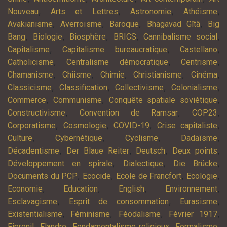
,
,
,
,
Nouveau
Arts et Lettres
Astronomie
Athéisme
,
,
,
,
Avakianisme
Averroïsme
Baroque
Bhagavad Gîtâ
Big
,
,
,
,
,
Bang
Biologie
Biosphère
BRICS
Cannibalisme social
,
,
,
Capitalisme
Capitalisme bureaucratique
Castellano
,
,
,
Catholicisme
Centralisme démocratique
Centrisme
,
,
,
,
,
Chamanisme
Chiisme
Chimie
Christianisme
Cinéma
,
,
,
,
Classicisme
Classification
Collectivisme
Colonialisme
,
,
,
Commerce
Communisme
Conquête spatiale soviétique
,
,
,
Constructivisme
Convention de Ramsar
COP23
,
,
,
,
Corporatisme
Cosmologie
COVID-19
Crise capitaliste
,
,
,
,
Culture
Cybernétique
Cyclisme
Dadaïsme
,
,
,
,
Décadentisme
Der Blaue Reiter
Deutsch
Deux points
,
,
,
Développement en spirale
Dialectique
Die Brücke
,
,
,
,
Documents du PCP
Ecocide
Ecole de Francfort
Ecologie
,
,
,
,
Economie
Education
English
Environnement
,
,
,
Esclavagisme
Esprit de consommation
Eurasisme
,
,
,
,
Existentialisme
Féminisme
Féodalisme
Février 1917
,
,
,
,
Fipronil
Flandre
Fondamentalisme religieux
Formalisme