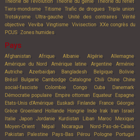
,
,
,
Théorie de l'évolution
Théorie du génie
Théorie du reflet
,
,
,
,
Tiers-mondisme
Titisme
Trafic de drogues
Triple union
,
,
,
Trotskysme
Ultra-gauche
Unité des contraires
Vérité
,
,
,
,
objective
Veviba
Vingtisme
Vivisection
XXe congrès du
,
,
PCUS
Zones humides
Pays
,
,
,
,
,
Afghanistan
Afrique
Albanie
Algérie
Allemagne
,
,
,
,
Amérique du Nord
Amérique latine
Argentine
Arménie
,
,
,
,
,
Autriche
Azerbaïdjan
Bangladesh
Belgique
Bolivie
,
,
,
,
,
,
Brésil
Bulgarie
Cambodge
Catalogne
Chili
Chine
Chine
,
,
,
,
,
social-fasciste
Colombie
Congo
Cuba
Danemark
,
,
,
,
Démocratie populaire
Empire ottoman
Equateur
Espagne
,
,
,
,
,
Etats-Unis d'Amérique
Euskadi
Finlande
France
Géorgie
,
,
,
,
,
,
,
,
Grèce
Groenland
Hollande
Hongrie
Inde
Irak
Iran
Israël
,
,
,
,
,
,
,
Italie
Japon
Jordanie
Kurdistan
Liban
Maroc
Mexique
,
,
,
,
Moyen-Orient
Népal
Nicaragua
Nord-Pas-de-Calais
,
,
,
,
,
,
Pakistan
Palestine
Pays-Bas
Pérou
Pologne
Portugal