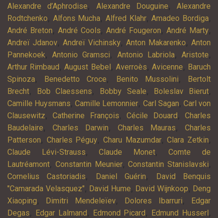
,
,
Alexandre d’Aphrodise
Alexandre Douguine
Alexandre
,
,
,
,
Rodtchenko
Alfons Mucha
Alfred Klahr
Amadeo Bordiga
,
,
,
,
André Breton
André Cools
André Fougeron
André Marty
,
,
,
Andreï Jdanov
Andreï Vichinsky
Anton Makarenko
Anton
,
,
,
,
Pannekoek
Antonio Gramsci
Antonio Labriola
Aristote
,
,
,
,
Arthur Rimbaud
August Bebel
Averroès
Avicenne
Baruch
,
,
,
Spinoza
Benedetto Croce
Benito Mussolini
Bertolt
,
,
,
,
Brecht
Bob Claessens
Bobby Seale
Boleslav Bierut
,
,
,
Camille Huysmans
Camille Lemonnier
Carl Sagan
Carl von
,
,
,
Clausewitz
Catherine François
Cécile Douard
Charles
,
,
,
Baudelaire
Charles Darwin
Charles Mauras
Charles
,
,
,
,
Patterson
Charles Péguy
Charu Mazumdar
Clara Zetkin
,
,
Claude Lévi-Strauss
Claude Monet
Comte de
,
,
,
Lautréamont
Constantin Meunier
Constantin Stanislavski
,
,
Cornelius Castoriadis
Daniel Guérin
David Benquis
,
,
,
"Camarada Velasquez"
David Hume
David Wijnkoop
Deng
,
,
,
Xiaoping
Dimitri Mendeleïev
Dolores Ibarruri
Edgar
,
,
,
,
Degas
Edgar Lalmand
Edmond Picard
Edmund Husserl