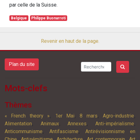
par celle de la Suisse.
Belgique
Philippe Buonarroti
Revenir en haut de la page.
Plan du site
Mots-clefs
Thèmes
,
,
,
,
« French theory »
1er Mai
8 mars
Agro-industrie
,
,
,
,
Alimentation
Animaux
Annexes
Anti-impérialisme
,
,
Anticommunisme
Antifascisme
Antirévisionnisme en
,
,
,
,
Chine
Antisémitisme
Architecture
Art contemporain
Art