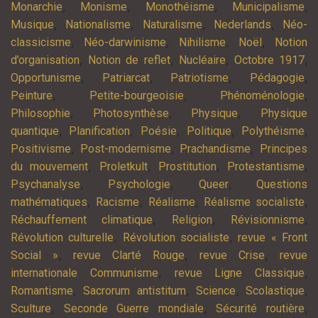
,
,
,
,
Monarchie
Monisme
Monothéisme
Municipalisme
,
,
,
,
Musique
Nationalisme
Naturalisme
Nederlands
Néo-
,
,
,
,
classicisme
Néo-darwinisme
Nihilisme
Noël
Notion
,
,
,
,
d’organisation
Notion de reflet
Nucléaire
Octobre 1917
,
,
,
,
Opportunisme
Patriarcat
Patriotisme
Pédagogie
,
,
,
Peinture
Petite-bourgeoisie
Phénoménologie
,
,
,
Philosophie
Photosynthèse
Physique
Physique
,
,
,
,
,
quantique
Planification
Poésie
Politique
Polythéisme
,
,
,
Positivisme
Post-modernisme
Prachandisme
Principes
,
,
,
,
du mouvement
Proletkult
Prostitution
Protestantisme
,
,
,
Psychanalyse
Psychologie
Queer
Questions
,
,
,
,
mathématiques
Racisme
Réalisme
Réalisme socialiste
,
,
,
Réchauffement climatique
Religion
Révisionnisme
,
,
Révolution culturelle
Révolution socialiste
revue « Front
,
,
,
Social »
revue Clarté Rouge
revue Crise
revue
,
,
internationale Communisme
revue Ligne Classique
,
,
,
,
Romantisme
Sacrorum antistitum
Science
Scolastique
,
,
,
Sculture
Seconde Guerre mondiale
Sécurité routière