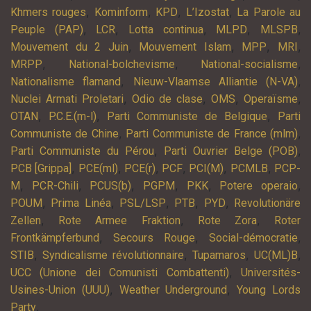
,
,
,
,
Khmers rouges
Kominform
KPD
L’Izostat
La Parole au
,
,
,
,
,
Peuple (PAP)
LCR
Lotta continua
MLPD
MLSPB
,
,
,
,
Mouvement du 2 Juin
Mouvement Islam
MPP
MRI
,
,
,
MRPP
National-bolchevisme
National-socialisme
,
,
Nationalisme flamand
Nieuw-Vlaamse Alliantie (N-VA)
,
,
,
,
Nuclei Armati Proletari
Odio de clase
OMS
Operaïsme
,
,
,
OTAN
P.C.E.(m-l)
Parti Communiste de Belgique
Parti
,
,
Communiste de Chine
Parti Communiste de France (mlm)
,
,
Parti Communiste du Pérou
Parti Ouvrier Belge (POB)
,
,
,
,
,
,
PCB [Grippa]
PCE(ml)
PCE(r)
PCF
PCI(M)
PCMLB
PCP-
,
,
,
,
,
,
M
PCR-Chili
PCUS(b)
PGPM
PKK
Potere operaio
,
,
,
,
,
POUM
Prima Linéa
PSL/LSP
PTB
PYD
Revolutionäre
,
,
,
Zellen
Rote Armee Fraktion
Rote Zora
Roter
,
,
,
Frontkämpferbund
Secours Rouge
Social-démocratie
,
,
,
,
STIB
Syndicalisme révolutionnaire
Tupamaros
UC(ML)B
,
UCC (Unione dei Comunisti Combattenti)
Universités-
,
,
Usines-Union (UUU)
Weather Underground
Young Lords
,
Party