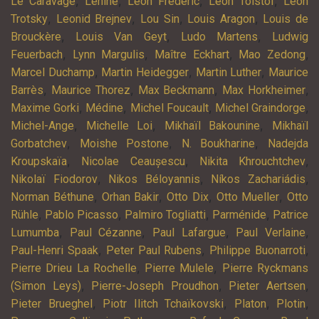
,
,
,
,
Le Caravage
Lénine
Léon Frédéric
Léon Tolstoï
Léon
,
,
,
,
Trotsky
Leonid Brejnev
Lou Sin
Louis Aragon
Louis de
,
,
,
Brouckère
Louis Van Geyt
Ludo Martens
Ludwig
,
,
,
,
Feuerbach
Lynn Margulis
Maître Eckhart
Mao Zedong
,
,
,
Marcel Duchamp
Martin Heidegger
Martin Luther
Maurice
,
,
,
,
Barrès
Maurice Thorez
Max Beckmann
Max Horkheimer
,
,
,
,
Maxime Gorki
Médine
Michel Foucault
Michel Graindorge
,
,
,
Michel-Ange
Michelle Loi
Mikhaïl Bakounine
Mikhaïl
,
,
,
Gorbatchev
Moishe Postone
N. Boukharine
Nadejda
,
,
,
Kroupskaïa
Nicolae Ceaușescu
Nikita Khrouchtchev
,
,
,
Nikolaï Fiodorov
Nikos Béloyannis
Níkos Zachariádis
,
,
,
,
Norman Béthune
Orhan Bakir
Otto Dix
Otto Mueller
Otto
,
,
,
,
Rühle
Pablo Picasso
Palmiro Togliatti
Parménide
Patrice
,
,
,
,
Lumumba
Paul Cézanne
Paul Lafargue
Paul Verlaine
,
,
,
Paul-Henri Spaak
Peter Paul Rubens
Philippe Buonarroti
,
,
Pierre Drieu La Rochelle
Pierre Mulele
Pierre Ryckmans
,
,
,
(Simon Leys)
Pierre-Joseph Proudhon
Pieter Aertsen
,
,
,
,
Pieter Brueghel
Piotr Ilitch Tchaïkovski
Platon
Plotin