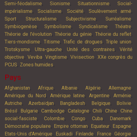
,
,
,
Semi-féodalisme
Sionisme
Situationnisme
Social-
,
,
,
,
impérialisme
Socialisme
Société
Soulèvement armé
,
,
,
,
Sport
Structuralisme
Subjectivisme
Surréalisme
,
,
,
,
Symbiogenèse
Symbolisme
Syndicalisme
Théatre
,
,
,
Théorie de l'évolution
Théorie du génie
Théorie du reflet
,
,
,
,
Tiers-mondisme
Titisme
Trafic de drogues
Triple union
,
,
,
Trotskysme
Ultra-gauche
Unité des contraires
Vérité
,
,
,
,
objective
Veviba
Vingtisme
Vivisection
XXe congrès du
,
,
PCUS
Zones humides
Pays
,
,
,
,
,
Afghanistan
Afrique
Albanie
Algérie
Allemagne
,
,
,
,
Amérique du Nord
Amérique latine
Argentine
Arménie
,
,
,
,
,
Autriche
Azerbaïdjan
Bangladesh
Belgique
Bolivie
,
,
,
,
,
,
Brésil
Bulgarie
Cambodge
Catalogne
Chili
Chine
Chine
,
,
,
,
,
social-fasciste
Colombie
Congo
Cuba
Danemark
,
,
,
,
Démocratie populaire
Empire ottoman
Equateur
Espagne
,
,
,
,
,
Etats-Unis d'Amérique
Euskadi
Finlande
France
Géorgie