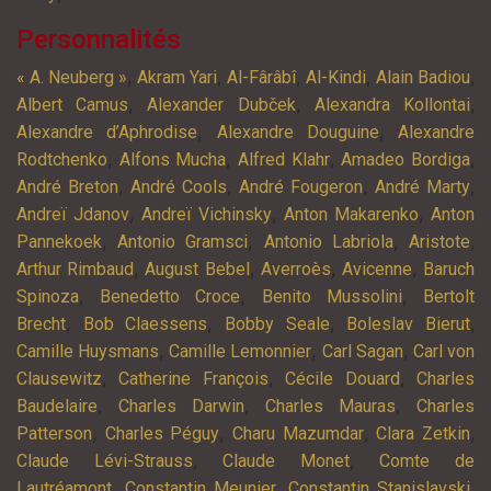
Personnalités
,
,
,
,
,
« A. Neuberg »
Akram Yari
Al-Fârâbî
Al-Kindi
Alain Badiou
,
,
,
Albert Camus
Alexander Dubček
Alexandra Kollontai
,
,
Alexandre d’Aphrodise
Alexandre Douguine
Alexandre
,
,
,
,
Rodtchenko
Alfons Mucha
Alfred Klahr
Amadeo Bordiga
,
,
,
,
André Breton
André Cools
André Fougeron
André Marty
,
,
,
Andreï Jdanov
Andreï Vichinsky
Anton Makarenko
Anton
,
,
,
,
Pannekoek
Antonio Gramsci
Antonio Labriola
Aristote
,
,
,
,
Arthur Rimbaud
August Bebel
Averroès
Avicenne
Baruch
,
,
,
Spinoza
Benedetto Croce
Benito Mussolini
Bertolt
,
,
,
,
Brecht
Bob Claessens
Bobby Seale
Boleslav Bierut
,
,
,
Camille Huysmans
Camille Lemonnier
Carl Sagan
Carl von
,
,
,
Clausewitz
Catherine François
Cécile Douard
Charles
,
,
,
Baudelaire
Charles Darwin
Charles Mauras
Charles
,
,
,
,
Patterson
Charles Péguy
Charu Mazumdar
Clara Zetkin
,
,
Claude Lévi-Strauss
Claude Monet
Comte de
,
,
,
Lautréamont
Constantin Meunier
Constantin Stanislavski