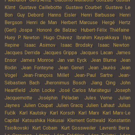
,
,
,
Klimt
Gustave Caillebotte
Gustave Courbet
Gustave Le
,
,
,
,
Bon
Guy Debord
Hanns Eisler
Henri Barbusse
Henri
,
,
,
,
Bergson
Henri de Man
Herbert Marcuse
Hergé
Hertz
,
,
,
(Gert) Jospa
Honoré de Balzac
Hubert-Félix Thiéfaine
,
,
,
Huey P. Newton
Hugo Chàvez
Ibrahim Kaypakkaya
Ilya
,
,
,
,
Repine
Isaac Asimov
Isaac Brodsky
Isaac Newton
,
,
,
Jacques Derrida
Jacques Grippa
Jacques Lacan
James
,
,
,
,
Ensor
James Monroe
Jan van Eyck
Jean Blume
Jean
,
,
,
,
Bodin
Jean Fonteyne
Jean Genet
Jean Jaurès
Jean
,
,
,
Vogel
Jean-François Millet
Jean-Paul Sartre
Jean-
,
,
,
Sébastien Bach
Jheronimus Bosch
Jiang Qing
John
,
,
,
Heartfield
John Locke
José Carlos Mariátegui
Joseph
,
,
,
Jacquemotte
Joséphin Péladan
Jules Verne
Julian
,
,
,
,
Jaynes
Julien Coupat
Julien Gracq
Julien Lahaut
Julius
,
,
,
,
Fučík
Karl Kautsky
Karl Korsch
Karl Marx
Karl Marx-Le
,
,
,
Capital
Katsushika Hokusai
Klement Gottwald
Konstantin
,
,
,
,
Tsiolkovski
Kurt Cobain
Kurt Gossweiler
Lavrenti Beria