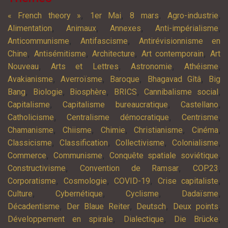
,
,
,
,
« French theory »
1er Mai
8 mars
Agro-industrie
,
,
,
,
Alimentation
Animaux
Annexes
Anti-impérialisme
,
,
Anticommunisme
Antifascisme
Antirévisionnisme en
,
,
,
,
Chine
Antisémitisme
Architecture
Art contemporain
Art
,
,
,
,
Nouveau
Arts et Lettres
Astronomie
Athéisme
,
,
,
,
Avakianisme
Averroïsme
Baroque
Bhagavad Gîtâ
Big
,
,
,
,
,
Bang
Biologie
Biosphère
BRICS
Cannibalisme social
,
,
,
Capitalisme
Capitalisme bureaucratique
Castellano
,
,
,
Catholicisme
Centralisme démocratique
Centrisme
,
,
,
,
,
Chamanisme
Chiisme
Chimie
Christianisme
Cinéma
,
,
,
,
Classicisme
Classification
Collectivisme
Colonialisme
,
,
,
Commerce
Communisme
Conquête spatiale soviétique
,
,
,
Constructivisme
Convention de Ramsar
COP23
,
,
,
,
Corporatisme
Cosmologie
COVID-19
Crise capitaliste
,
,
,
,
Culture
Cybernétique
Cyclisme
Dadaïsme
,
,
,
,
Décadentisme
Der Blaue Reiter
Deutsch
Deux points
,
,
,
Développement en spirale
Dialectique
Die Brücke