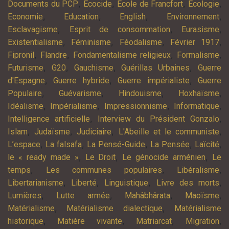
,
,
,
,
Documents du PCP
Ecocide
Ecole de Francfort
Ecologie
,
,
,
,
Economie
Education
English
Environnement
,
,
,
Esclavagisme
Esprit de consommation
Eurasisme
,
,
,
,
Existentialisme
Féminisme
Féodalisme
Février 1917
,
,
,
,
Fipronil
Flandre
Fondamentalisme religieux
Formalisme
,
,
,
,
Futurisme
G20
Gauchisme
Guérillas Urbaines
Guerre
,
,
,
d'Espagne
Guerre hybride
Guerre impérialiste
Guerre
,
,
,
,
Populaire
Guévarisme
Hindouisme
Hoxhaïsme
,
,
,
,
Idéalisme
Impérialisme
Impressionnisme
Informatique
,
,
Intelligence artificielle
Interview du Président Gonzalo
,
,
,
,
Islam
Judaïsme
Judiciaire
L'Abeille et le communiste
,
,
,
,
,
L’espace
La falsafa
La Pensé-Guide
La Pensée
Laïcité
,
,
,
le « ready made »
Le Droit
Le génocide arménien
Le
,
,
,
temps
Les communes populaires
Libéralisme
,
,
,
,
Libertarianisme
Liberté
Linguistique
Livre des morts
,
,
,
,
Lumières
Lutte armée
Mahâbhârata
Maoïsme
,
,
Matérialisme
Matérialisme dialectique
Matérialisme
,
,
,
,
historique
Matière vivante
Matriarcat
Migration