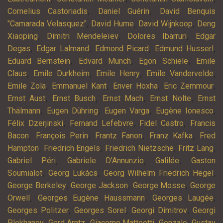
,
,
Cornelius Castoriadis
Daniel Guérin
David Benquis
,
,
,
"Camarada Velasquez"
David Hume
David Wijnkoop
Deng
,
,
,
Xiaoping
Dimitri Mendeleïev
Dolores Ibarruri
Edgar
,
,
,
,
Degas
Edgar Lalmand
Edmond Picard
Edmund Husserl
,
,
,
Eduard Bernstein
Edvard Munch
Egon Schiele
Emile
,
,
,
,
Claus
Emile Durkheim
Emile Henry
Emile Vandervelde
,
,
,
,
Emile Zola
Emmanuel Kant
Enver Hoxha
Eric Zemmour
,
,
,
,
Ernst Aust
Ernst Busch
Ernst Mach
Ernst Nolte
Ernst
,
,
,
,
Thälmann
Eugen Dühring
Eugen Varga
Eugène Ionesco
,
,
,
Félix Dzerjinski
Fernand Lefebvre
Fidel Castro
Francis
,
,
,
,
Bacon
François Perin
Frantz Fanon
Franz Kafka
Fred
,
,
,
,
Hampton
Friedrich Engels
Friedrich Nietzsche
Fritz Lang
,
,
,
Gabriel Péri
Gabriele D'Annunzio
Galilée
Gaston
,
,
,
Soumialot
Georg Lukács
Georg Wilhelm Friedrich Hegel
,
,
,
George Berkeley
George Jackson
George Mosse
George
,
,
,
Orwell
Georges Eugène Haussmann
Georges Laugée
,
,
,
Georges Politzer
Georges Sorel
Georgi Dimitrov
Georgi
,
,
,
,
Plekhanov
Gerd Arntz
Giacomo Matteotti
Gonzalo
Gustav