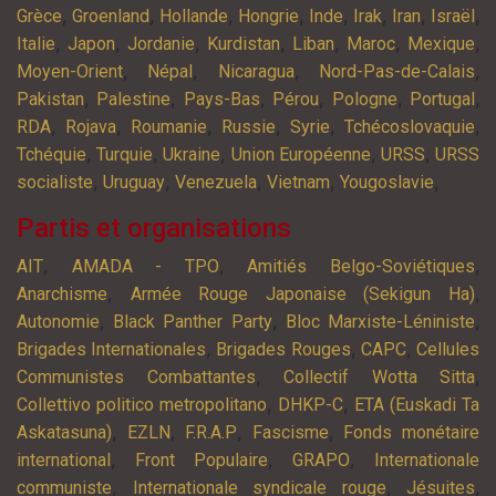
,
,
,
,
,
,
,
,
Grèce
Groenland
Hollande
Hongrie
Inde
Irak
Iran
Israël
,
,
,
,
,
,
,
Italie
Japon
Jordanie
Kurdistan
Liban
Maroc
Mexique
,
,
,
,
Moyen-Orient
Népal
Nicaragua
Nord-Pas-de-Calais
,
,
,
,
,
,
Pakistan
Palestine
Pays-Bas
Pérou
Pologne
Portugal
,
,
,
,
,
,
RDA
Rojava
Roumanie
Russie
Syrie
Tchécoslovaquie
,
,
,
,
,
Tchéquie
Turquie
Ukraine
Union Européenne
URSS
URSS
,
,
,
,
,
socialiste
Uruguay
Venezuela
Vietnam
Yougoslavie
Partis et organisations
,
,
,
AIT
AMADA - TPO
Amitiés Belgo-Soviétiques
,
,
Anarchisme
Armée Rouge Japonaise (Sekigun Ha)
,
,
,
Autonomie
Black Panther Party
Bloc Marxiste-Léniniste
,
,
,
Brigades Internationales
Brigades Rouges
CAPC
Cellules
,
,
Communistes Combattantes
Collectif Wotta Sitta
,
,
Collettivo politico metropolitano
DHKP-C
ETA (Euskadi Ta
,
,
,
,
Askatasuna)
EZLN
F.R.A.P
Fascisme
Fonds monétaire
,
,
,
international
Front Populaire
GRAPO
Internationale
,
,
,
communiste
Internationale syndicale rouge
Jésuites