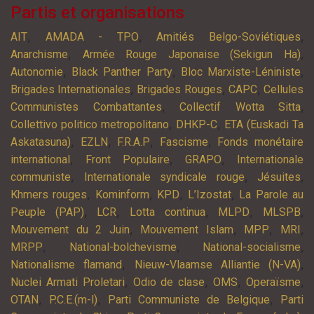
Partis et organisations
,
,
,
AIT
AMADA - TPO
Amitiés Belgo-Soviétiques
,
,
Anarchisme
Armée Rouge Japonaise (Sekigun Ha)
,
,
,
Autonomie
Black Panther Party
Bloc Marxiste-Léniniste
,
,
,
Brigades Internationales
Brigades Rouges
CAPC
Cellules
,
,
Communistes Combattantes
Collectif Wotta Sitta
,
,
Collettivo politico metropolitano
DHKP-C
ETA (Euskadi Ta
,
,
,
,
Askatasuna)
EZLN
F.R.A.P
Fascisme
Fonds monétaire
,
,
,
international
Front Populaire
GRAPO
Internationale
,
,
,
communiste
Internationale syndicale rouge
Jésuites
,
,
,
,
Khmers rouges
Kominform
KPD
L’Izostat
La Parole au
,
,
,
,
,
Peuple (PAP)
LCR
Lotta continua
MLPD
MLSPB
,
,
,
,
Mouvement du 2 Juin
Mouvement Islam
MPP
MRI
,
,
,
MRPP
National-bolchevisme
National-socialisme
,
,
Nationalisme flamand
Nieuw-Vlaamse Alliantie (N-VA)
,
,
,
,
Nuclei Armati Proletari
Odio de clase
OMS
Operaïsme
,
,
,
OTAN
P.C.E.(m-l)
Parti Communiste de Belgique
Parti