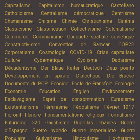
,
,
,
Capitalisme
Capitalisme bureaucratique
Castellano
,
,
,
Catholicisme
Centralisme démocratique
Centrisme
,
,
,
,
,
Chamanisme
Chiisme
Chimie
Christianisme
Cinéma
,
,
,
,
Classicisme
Classification
Collectivisme
Colonialisme
,
,
,
Commerce
Communisme
Conquête spatiale soviétique
,
,
,
Constructivisme
Convention de Ramsar
COP23
,
,
,
,
Corporatisme
Cosmologie
COVID-19
Crise capitaliste
,
,
,
,
Culture
Cybernétique
Cyclisme
Dadaïsme
,
,
,
,
Décadentisme
Der Blaue Reiter
Deutsch
Deux points
,
,
,
Développement en spirale
Dialectique
Die Brücke
,
,
,
,
Documents du PCP
Ecocide
Ecole de Francfort
Ecologie
,
,
,
,
Economie
Education
English
Environnement
,
,
,
Esclavagisme
Esprit de consommation
Eurasisme
,
,
,
,
Existentialisme
Féminisme
Féodalisme
Février 1917
,
,
,
,
Fipronil
Flandre
Fondamentalisme religieux
Formalisme
,
,
,
,
Futurisme
G20
Gauchisme
Guérillas Urbaines
Guerre
,
,
,
d'Espagne
Guerre hybride
Guerre impérialiste
Guerre
,
,
,
,
Populaire
Guévarisme
Hindouisme
Hoxhaïsme