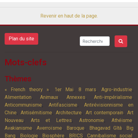
Revenir en haut de la page.
Plan du site
Mots-clefs
Thèmes
,
,
,
,
« French theory »
1er Mai
8 mars
Agro-industrie
,
,
,
,
Alimentation
Animaux
Annexes
Anti-impérialisme
,
,
Anticommunisme
Antifascisme
Antirévisionnisme en
,
,
,
,
Chine
Antisémitisme
Architecture
Art contemporain
Art
,
,
,
,
Nouveau
Arts et Lettres
Astronomie
Athéisme
,
,
,
,
Avakianisme
Averroïsme
Baroque
Bhagavad Gîtâ
Big
,
,
,
,
,
Bang
Biologie
Biosphère
BRICS
Cannibalisme social