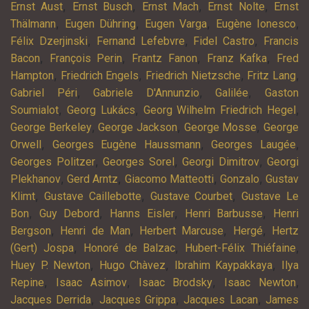
,
,
,
,
Ernst Aust
Ernst Busch
Ernst Mach
Ernst Nolte
Ernst
,
,
,
,
Thälmann
Eugen Dühring
Eugen Varga
Eugène Ionesco
,
,
,
Félix Dzerjinski
Fernand Lefebvre
Fidel Castro
Francis
,
,
,
,
Bacon
François Perin
Frantz Fanon
Franz Kafka
Fred
,
,
,
,
Hampton
Friedrich Engels
Friedrich Nietzsche
Fritz Lang
,
,
,
Gabriel Péri
Gabriele D'Annunzio
Galilée
Gaston
,
,
,
Soumialot
Georg Lukács
Georg Wilhelm Friedrich Hegel
,
,
,
George Berkeley
George Jackson
George Mosse
George
,
,
,
Orwell
Georges Eugène Haussmann
Georges Laugée
,
,
,
Georges Politzer
Georges Sorel
Georgi Dimitrov
Georgi
,
,
,
,
Plekhanov
Gerd Arntz
Giacomo Matteotti
Gonzalo
Gustav
,
,
,
Klimt
Gustave Caillebotte
Gustave Courbet
Gustave Le
,
,
,
,
Bon
Guy Debord
Hanns Eisler
Henri Barbusse
Henri
,
,
,
,
Bergson
Henri de Man
Herbert Marcuse
Hergé
Hertz
,
,
,
(Gert) Jospa
Honoré de Balzac
Hubert-Félix Thiéfaine
,
,
,
Huey P. Newton
Hugo Chàvez
Ibrahim Kaypakkaya
Ilya
,
,
,
,
Repine
Isaac Asimov
Isaac Brodsky
Isaac Newton
,
,
,
Jacques Derrida
Jacques Grippa
Jacques Lacan
James