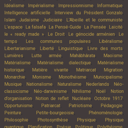
,
,
,
,
Idéalisme
Impérialisme
Impressionnisme
Informatique
,
,
Intelligence artificielle
Interview du Président Gonzalo
,
,
,
,
Islam
Judaïsme
Judiciaire
L'Abeille et le communiste
,
,
,
,
,
L’espace
La falsafa
La Pensé-Guide
La Pensée
Laïcité
,
,
,
le « ready made »
Le Droit
Le génocide arménien
Le
,
,
,
temps
Les communes populaires
Libéralisme
,
,
,
,
Libertarianisme
Liberté
Linguistique
Livre des morts
,
,
,
,
Lumières
Lutte armée
Mahâbhârata
Maoïsme
,
,
Matérialisme
Matérialisme dialectique
Matérialisme
,
,
,
,
historique
Matière vivante
Matriarcat
Migration
,
,
,
,
Monarchie
Monisme
Monothéisme
Municipalisme
,
,
,
,
Musique
Nationalisme
Naturalisme
Nederlands
Néo-
,
,
,
,
classicisme
Néo-darwinisme
Nihilisme
Noël
Notion
,
,
,
,
d’organisation
Notion de reflet
Nucléaire
Octobre 1917
,
,
,
,
Opportunisme
Patriarcat
Patriotisme
Pédagogie
,
,
,
Peinture
Petite-bourgeoisie
Phénoménologie
,
,
,
Philosophie
Photosynthèse
Physique
Physique
,
,
,
,
,
quantique
Planification
Poésie
Politique
Polythéisme