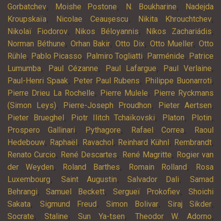
,
,
,
Gorbatchev
Moishe Postone
N. Boukharine
Nadejda
,
,
,
Kroupskaïa
Nicolae Ceaușescu
Nikita Khrouchtchev
,
,
,
Nikolaï Fiodorov
Nikos Béloyannis
Níkos Zachariádis
,
,
,
,
Norman Béthune
Orhan Bakir
Otto Dix
Otto Mueller
Otto
,
,
,
,
Rühle
Pablo Picasso
Palmiro Togliatti
Parménide
Patrice
,
,
,
,
Lumumba
Paul Cézanne
Paul Lafargue
Paul Verlaine
,
,
,
Paul-Henri Spaak
Peter Paul Rubens
Philippe Buonarroti
,
,
Pierre Drieu La Rochelle
Pierre Mulele
Pierre Ryckmans
,
,
,
(Simon Leys)
Pierre-Joseph Proudhon
Pieter Aertsen
,
,
,
,
Pieter Brueghel
Piotr Ilitch Tchaïkovski
Platon
Plotin
,
,
,
Prospero Gallinari
Pythagore
Rafael Correa
Raoul
,
,
,
,
,
Hedebouw
Raphaël
Ravachol
Reinhard Kühnl
Rembrandt
,
,
,
Renato Curcio
René Descartes
René Magritte
Rogier van
,
,
,
der Weyden
Roland Barthes
Romain Rolland
Rosa
,
,
,
Luxembourg
Saint Augustin
Salvador Dali
Samad
,
,
,
Behrangi
Samuel Beckett
Sergueï Prokofiev
Shoichi
,
,
,
,
Sakata
Sigmund Freud
Simon Bolivar
Siraj Sikder
,
,
,
,
Socrate
Staline
Sun Ya-tsen
Theodor W. Adorno