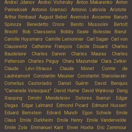
,
,
,
Andreï Jdanov
Andreï Vichinsky
Anton Makarenko
Anton
,
,
,
,
Pannekoek
Antonio Gramsci
Antonio Labriola
Aristote
,
,
,
,
Arthur Rimbaud
August Bebel
Averroès
Avicenne
Baruch
,
,
,
Spinoza
Benedetto Croce
Benito Mussolini
Bertolt
,
,
,
,
Brecht
Bob Claessens
Bobby Seale
Boleslav Bierut
,
,
,
Camille Huysmans
Camille Lemonnier
Carl Sagan
Carl von
,
,
,
Clausewitz
Catherine François
Cécile Douard
Charles
,
,
,
Baudelaire
Charles Darwin
Charles Mauras
Charles
,
,
,
,
Patterson
Charles Péguy
Charu Mazumdar
Clara Zetkin
,
,
Claude Lévi-Strauss
Claude Monet
Comte de
,
,
,
Lautréamont
Constantin Meunier
Constantin Stanislavski
,
,
Cornelius Castoriadis
Daniel Guérin
David Benquis
,
,
,
"Camarada Velasquez"
David Hume
David Wijnkoop
Deng
,
,
,
Xiaoping
Dimitri Mendeleïev
Dolores Ibarruri
Edgar
,
,
,
,
Degas
Edgar Lalmand
Edmond Picard
Edmund Husserl
,
,
,
Eduard Bernstein
Edvard Munch
Egon Schiele
Emile
,
,
,
,
Claus
Emile Durkheim
Emile Henry
Emile Vandervelde
,
,
,
,
Emile Zola
Emmanuel Kant
Enver Hoxha
Eric Zemmour