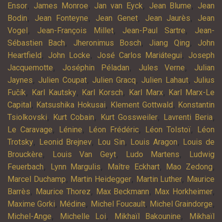
,
,
,
,
Ensor
James Monroe
Jan van Eyck
Jean Blume
Jean
,
,
,
,
Bodin
Jean Fonteyne
Jean Genet
Jean Jaurès
Jean
,
,
,
Vogel
Jean-François Millet
Jean-Paul Sartre
Jean-
,
,
,
Sébastien Bach
Jheronimus Bosch
Jiang Qing
John
,
,
,
Heartfield
John Locke
José Carlos Mariátegui
Joseph
,
,
,
Jacquemotte
Joséphin Péladan
Jules Verne
Julian
,
,
,
,
Jaynes
Julien Coupat
Julien Gracq
Julien Lahaut
Julius
,
,
,
,
Fučík
Karl Kautsky
Karl Korsch
Karl Marx
Karl Marx-Le
,
,
,
Capital
Katsushika Hokusai
Klement Gottwald
Konstantin
,
,
,
,
Tsiolkovski
Kurt Cobain
Kurt Gossweiler
Lavrenti Beria
,
,
,
,
Le Caravage
Lénine
Léon Frédéric
Léon Tolstoï
Léon
,
,
,
,
Trotsky
Leonid Brejnev
Lou Sin
Louis Aragon
Louis de
,
,
,
Brouckère
Louis Van Geyt
Ludo Martens
Ludwig
,
,
,
,
Feuerbach
Lynn Margulis
Maître Eckhart
Mao Zedong
,
,
,
Marcel Duchamp
Martin Heidegger
Martin Luther
Maurice
,
,
,
,
Barrès
Maurice Thorez
Max Beckmann
Max Horkheimer
,
,
,
,
Maxime Gorki
Médine
Michel Foucault
Michel Graindorge
,
,
,
Michel-Ange
Michelle Loi
Mikhaïl Bakounine
Mikhaïl