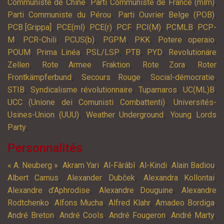
,
,
Communiste de Chine
Parti Communiste de France (mlm)
,
,
Parti Communiste du Pérou
Parti Ouvrier Belge (POB)
,
,
,
,
,
,
PCB [Grippa]
PCE(ml)
PCE(r)
PCF
PCI(M)
PCMLB
PCP-
,
,
,
,
,
,
M
PCR-Chili
PCUS(b)
PGPM
PKK
Potere operaio
,
,
,
,
,
POUM
Prima Linéa
PSL/LSP
PTB
PYD
Revolutionäre
,
,
,
Zellen
Rote Armee Fraktion
Rote Zora
Roter
,
,
,
Frontkämpferbund
Secours Rouge
Social-démocratie
,
,
,
,
STIB
Syndicalisme révolutionnaire
Tupamaros
UC(ML)B
,
UCC (Unione dei Comunisti Combattenti)
Universités-
,
,
Usines-Union (UUU)
Weather Underground
Young Lords
,
Party
Personnalités
,
,
,
,
,
« A. Neuberg »
Akram Yari
Al-Fârâbî
Al-Kindi
Alain Badiou
,
,
,
Albert Camus
Alexander Dubček
Alexandra Kollontai
,
,
Alexandre d’Aphrodise
Alexandre Douguine
Alexandre
,
,
,
,
Rodtchenko
Alfons Mucha
Alfred Klahr
Amadeo Bordiga
,
,
,
,
André Breton
André Cools
André Fougeron
André Marty