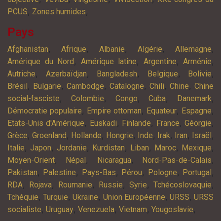
,
,
PCUS
Zones humides
Pays
,
,
,
,
,
Afghanistan
Afrique
Albanie
Algérie
Allemagne
,
,
,
,
Amérique du Nord
Amérique latine
Argentine
Arménie
,
,
,
,
,
Autriche
Azerbaïdjan
Bangladesh
Belgique
Bolivie
,
,
,
,
,
,
Brésil
Bulgarie
Cambodge
Catalogne
Chili
Chine
Chine
,
,
,
,
,
social-fasciste
Colombie
Congo
Cuba
Danemark
,
,
,
,
Démocratie populaire
Empire ottoman
Equateur
Espagne
,
,
,
,
,
Etats-Unis d'Amérique
Euskadi
Finlande
France
Géorgie
,
,
,
,
,
,
,
,
Grèce
Groenland
Hollande
Hongrie
Inde
Irak
Iran
Israël
,
,
,
,
,
,
,
Italie
Japon
Jordanie
Kurdistan
Liban
Maroc
Mexique
,
,
,
,
Moyen-Orient
Népal
Nicaragua
Nord-Pas-de-Calais
,
,
,
,
,
,
Pakistan
Palestine
Pays-Bas
Pérou
Pologne
Portugal
,
,
,
,
,
,
RDA
Rojava
Roumanie
Russie
Syrie
Tchécoslovaquie
,
,
,
,
,
Tchéquie
Turquie
Ukraine
Union Européenne
URSS
URSS
,
,
,
,
,
socialiste
Uruguay
Venezuela
Vietnam
Yougoslavie