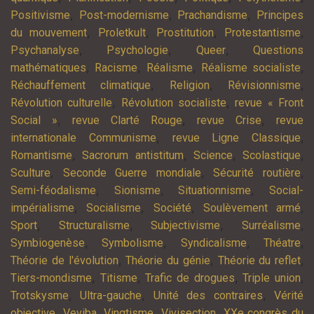
,
,
,
Positivisme
Post-modernisme
Prachandisme
Principes
,
,
,
,
du mouvement
Proletkult
Prostitution
Protestantisme
,
,
,
Psychanalyse
Psychologie
Queer
Questions
,
,
,
,
mathématiques
Racisme
Réalisme
Réalisme socialiste
,
,
,
Réchauffement climatique
Religion
Révisionnisme
,
,
Révolution culturelle
Révolution socialiste
revue « Front
,
,
,
Social »
revue Clarté Rouge
revue Crise
revue
,
,
internationale Communisme
revue Ligne Classique
,
,
,
,
Romantisme
Sacrorum antistitum
Science
Scolastique
,
,
,
Sculture
Seconde Guerre mondiale
Sécurité routière
,
,
,
Semi-féodalisme
Sionisme
Situationnisme
Social-
,
,
,
,
impérialisme
Socialisme
Société
Soulèvement armé
,
,
,
,
Sport
Structuralisme
Subjectivisme
Surréalisme
,
,
,
,
Symbiogenèse
Symbolisme
Syndicalisme
Théatre
,
,
,
Théorie de l'évolution
Théorie du génie
Théorie du reflet
,
,
,
,
Tiers-mondisme
Titisme
Trafic de drogues
Triple union
,
,
,
Trotskysme
Ultra-gauche
Unité des contraires
Vérité
,
,
,
,
objective
Veviba
Vingtisme
Vivisection
XXe congrès du