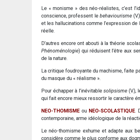
Le « monisme » des néo-réalistes, c’est l’ide
conscience, professent le
behaviourisme
(V.
et les hallucinations comme l’expression de l
réelle.
D’autres encore ont abouti à la théorie scol
Phénoménologie
) qui réduisent l’être aux 
de la nature.
La critique foudroyante du machisme, faite p
du masque du « réalisme ».
Pour échapper à l’inévitable
solipsisme
(V.),
qui fait encore mieux ressortir le caractère 
NEO-THOMISME
ou
NEO-SCOLASTIQUE
. 
contemporaine, arme idéologique de la réactio
Le néo-thomisme exhume et adapte aux bes
considère comme le plus conforme aux dogm