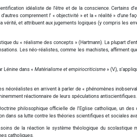
ntification idéaliste de l’être et de la conscience. Certains d’
) d’autres comprennent l’ « objectivité » et la « réalité » d’une fa
a vérité, et attribuent aux jugements logiques (y compris les e
astique du « réalisme des concepts » (Hartmann). La plupart d’
sensations. Les néo-réalistes, comme les machistes, affirment 
ar Lénine dans «
Matérialisme et empiriocriticisme
» (V.), s’appli
 les néoréalistes en arrivent à parler de « phénomènes inobserva
éminemment réactionnaire de leurs spéculations antiscientifiques.
Doctrine philosophique officielle de l’Eglise catholique, un des
n dans sa lutte contre les théories scientifiques et sociales av
oins de la réaction le système théologique du scolastique 
es catholiques.