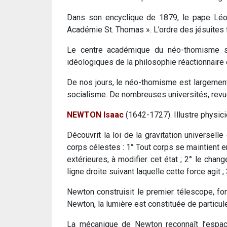
Dans son encyclique de 1879, le pape Léon
Académie St. Thomas ». L’ordre des jésuites f
Le centre académique du néo-thomisme se 
idéologiques de la philosophie réactionnaire 
De nos jours, le néo-thomisme est largement 
socialisme. De nombreuses universités, revu
NEWTON Isaac
(1642-1727). Illustre physic
Découvrit la loi de la gravitation universel
corps célestes : 1° Tout corps se maintient en
extérieures, à modifier cet état ; 2° le cha
ligne droite suivant laquelle cette force agit ;
Newton construisit le premier télescope, for
Newton, la lumière est constituée de particul
La mécanique de Newton reconnaît l’espace