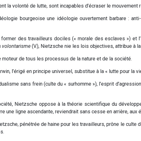
t la volonté de lutte, sont incapables d’écraser le mouvement r
l’idéologie bourgeoise une idéologie ouvertement barbare : a
à former des travailleurs dociles (« morale des esclaves ») et 
u
volontarisme
(V.), Nietzsche nie les lois objectives, attribue à la
 le moteur de tous les processus de la nature et de la société.
Darwin, l’érigé en principe universel, substitue à la « lutte pour la vi
idualisme sans frein (culte du « surhomme »), l’esprit d’agressio
société, Nietzsche oppose à la théorie scientifique du développ
ivre une ligne ascendante, reviendrait sans cesse en arrière, aux 
etzsche, pénétrée de haine pour les travailleurs, prône le culte d
s.