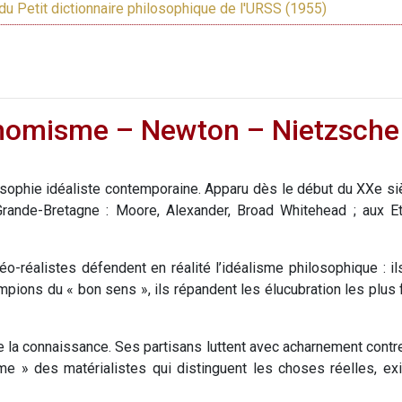
du Petit dictionnaire philosophique de l'URSS (1955)
thomisme – Newton – Nietzsche
sophie idéaliste contemporaine. Apparu dès le début du XXe siè
rande-Bretagne : Moore, Alexander, Broad Whitehead ; aux Eta
o-réalistes défendent en réalité l’idéalisme philosophique : i
ions du « bon sens », ils répandent les élucubration les plus 
 la connaissance. Ses partisans luttent avec acharnement contre l
e » des matérialistes qui distinguent les choses réelles, exis