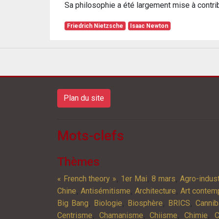
Sa philosophie a été largement mise à contrib
Friedrich Nietzsche
Isaac Newton
Plan du site
Mots-clefs
Thèmes
,
,
,
« French theory »
1er Mai
8 mars
Agro-indust
,
,
,
Chine
Antisémitisme
Architecture
Art contem
,
,
,
,
Big Bang
Biologie
Biosphère
BRICS
Cannib
,
,
,
,
Centrisme
Chamanisme
Chiisme
Chimie
C