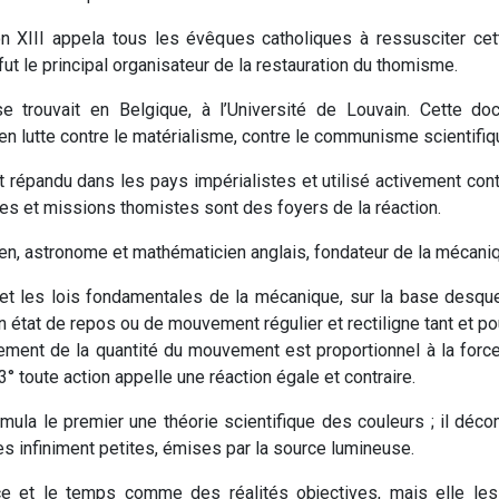
 XIII appela tous les évêques catholiques à ressusciter cett
ut le principal organisateur de la restauration du thomisme.
trouvait en Belgique, à l’Université de Louvain. Cette doct
en lutte contre le matérialisme, contre le communisme scientifiq
répandu dans les pays impérialistes et utilisé activement cont
es et missions thomistes sont des foyers de la réaction.
ien, astronome et mathématicien anglais, fondateur de la mécaniq
le et les lois fondamentales de la mécanique, sur la base desq
 état de repos ou de mouvement régulier et rectiligne tant et pou
ngement de la quantité du mouvement est proportionnel à la force
 3° toute action appelle une réaction égale et contraire.
mula le premier une théorie scientifique des couleurs ; il déc
es infiniment petites, émises par la source lumineuse.
 et le temps comme des réalités objectives, mais elle les 