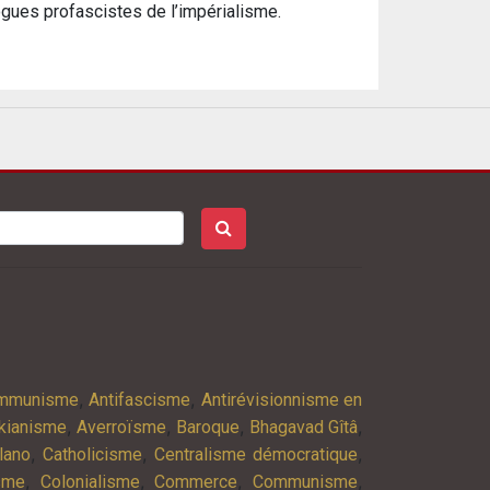
logues profascistes de l’impérialisme.
,
,
ommunisme
Antifascisme
Antirévisionnisme en
,
,
,
,
kianisme
Averroïsme
Baroque
Bhagavad Gîtâ
,
,
,
lano
Catholicisme
Centralisme démocratique
,
,
,
,
isme
Colonialisme
Commerce
Communisme