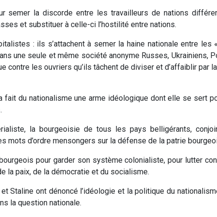
 semer la discorde entre les travailleurs de nations différe
sses et substituer à celle-ci l’hostilité entre nations.
italistes : ils s’attachent à semer la haine nationale entre les
t dans une seule et même société anonyme Russes, Ukrainiens, Po
e contre les ouvriers qu’ils tâchent de diviser et d’affaiblir par la
a fait du nationalisme une arme idéologique dont elle se sert p
.
aliste, la bourgeoisie de tous les pays belligérants, conjo
des mots d’ordre mensongers sur la défense de la patrie bourgeo
e bourgeois pour garder son système colonialiste, pour lutter co
de la paix, de la démocratie et du socialisme.
t Staline ont dénoncé l’idéologie et la politique du nationalisme 
ns la question nationale.