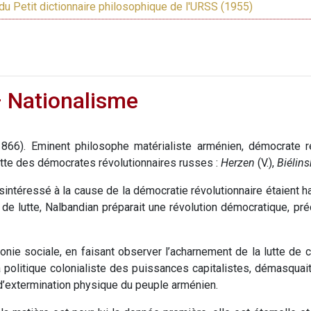
du Petit dictionnaire philosophique de l'URSS (1955)
– Nationalisme
66). Eminent philosophe matérialiste arménien, démocrate rév
utte des démocrates révolutionnaires russes :
Herzen
(V.),
Biélins
sintéressé à la cause de la démocratie révolutionnaire étaient
utte, Nalbandian préparait une révolution démocratique, préc
rmonie sociale, en faisant observer l’acharnement de la lutte de 
 politique colonialiste des puissances capitalistes, démasquait 
e d’extermination physique du peuple arménien.