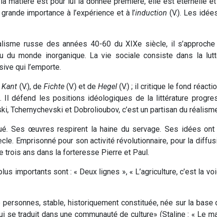
 la matière est pour lui la donnée première, elle est éternelle e
grande importance à l’expérience et à l’
induction
(V.). Les idée
isme russe des années 40-60 du XIXe siècle, il s’approche de
u monde inorganique. La vie sociale consiste dans la lutte 
sive qui l’emporte.
e
Kant
(V.), de
Fichte
(V.) et de
Hegel
(V.) ; il critique le fond réa
 Il défend les positions idéologiques de la littérature progr
i, Tchernychevski et Dobrolioubov, c’est un partisan du réalisme
gué. Ses œuvres respirent la haine du servage. Ses idées ont 
le. Emprisonné pour son activité révolutionnaire, pour la diff
 trois ans dans la forteresse Pierre et Paul.
lus importants sont : « Deux lignes », « L’agriculture, c’est la vo
personnes, stable, historiquement constituée, née sur la base 
 se traduit dans une communauté de culture» (Staline : « Le mar