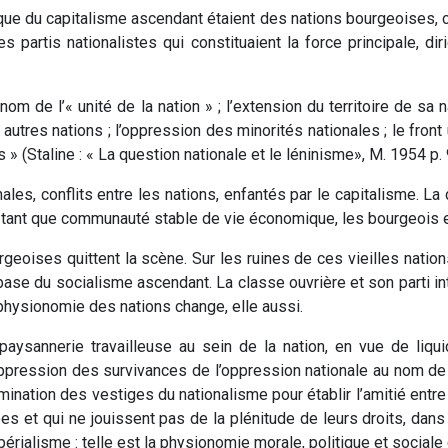
ue du capitalisme ascendant étaient des nations bourgeoises, car
ses partis nationalistes qui constituaient la force principale, di
 nom de l’« unité de la nation » ; l’extension du territoire de sa
 autres nations ; l’oppression des minorités nationales ; le front
 » (Staline : « La question nationale et le léninisme», M. 1954 p. 
nales, conflits entre les nations, enfantés par le capitalisme. L
en tant que communauté stable de vie économique, les bourgeois 
rgeoises quittent la scène. Sur les ruines de ces vieilles natio
ase du socialisme ascendant. La classe ouvrière et son parti inte
a physionomie des nations change, elle aussi.
 paysannerie travailleuse au sein de la nation, en vue de li
suppression des survivances de l’oppression nationale au nom de
mination des vestiges du nationalisme pour établir l’amitié entre 
s et qui ne jouissent pas de la plénitude de leurs droits, dans 
périalisme : telle est la physionomie morale, politique et sociale