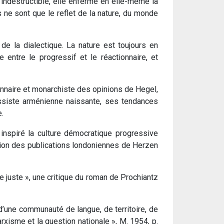
t indestructible, elle enferme en elle-même la
s ne sont que le reflet de la nature, du monde
 la dialectique. La nature est toujours en
entre le progressif et le réactionnaire, et
ctionnaire et monarchiste des opinions de Hegel,
essiste arménienne naissante, ses tendances
.
inspiré la culture démocratique progressive
usion des publications londoniennes de Herzen
ie juste », une critique du roman de Prochiantz
d’une communauté de langue, de territoire, de
xisme et la question nationale », M. 1954, p.