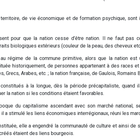
territoire, de vie économique et de formation psychique, sont i
absent pour que la nation cesse d’être nation. Il ne faut pas
traits biologiques extérieurs (couleur de la peau, des cheveux etc.
 au régime de la commune primitive, alors que la nation est 
ituée historiquement, de personnes appartenant à des races et de
 Grecs, Arabes, etc. ; la nation française, de Gaulois, Romains B
constitués à la longue, dès la période précapitaliste, quand i
r la nation si les conditions étaient favorables.
l’époque du capitalisme ascendant avec son marché national, s
 il a stimulé les liens économiques interrégionaux, réuni les ma
ituée, elle a engendré la communauté de culture et ainsi de 
 créés étaient des liens bourgeois.