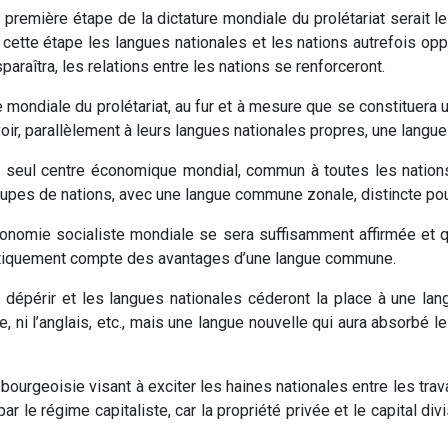
 première étape de la dictature mondiale du prolétariat serait
 cette étape les langues nationales et les nations autrefois oppr
sparaîtra, les relations entre les nations se renforceront.
re mondiale du prolétariat, au fur et à mesure que se constituer
voir, parallèlement à leurs langues nationales propres, une lang
 un seul centre économique mondial, commun à toutes les natio
upes de nations, avec une langue commune zonale, distincte po
’économie socialiste mondiale se sera suffisamment affirmée et
ratiquement compte des avantages d’une langue commune.
 dépérir et les langues nationales céderont la place à une la
sse, ni l’anglais, etc., mais une langue nouvelle qui aura absorb
 bourgeoisie visant à exciter les haines nationales entre les trava
ar le régime capitaliste, car la propriété privée et le capital d