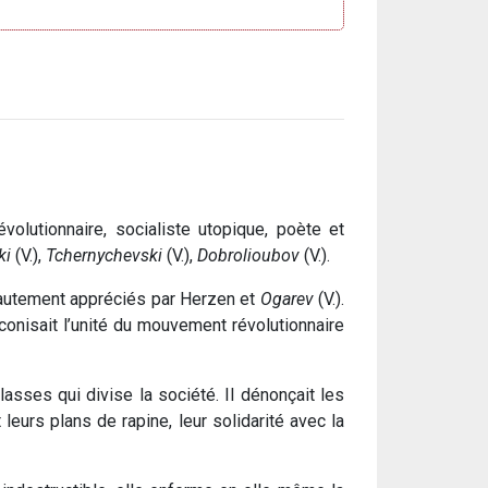
olutionnaire, socialiste utopique, poète et
ki
(V.),
Tchernychevski
(V.),
Dobrolioubov
(V.).
 hautement appréciés par Herzen et
Ogarev
(V.).
onisait l’unité du mouvement révolutionnaire
classes qui divise la société. Il dénonçait les
leurs plans de rapine, leur solidarité avec la