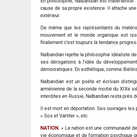
En philosophie, Nalbandian est matérialiste :
cause de sa propre existence. Il attache une 
extérieur.
De même que les représentants du matérial
mouvement et le monde organique est issu d
finalement c’est toujours la tendance progres
Nalbandian rejette la philosophie idéaliste d
ses dérogations à l’idée du développement.
démocratiques. En esthétique, comme Biélinsk
Nalbandian est un poète et écrivain distin
arménienne de la seconde moitié du XIXe sièc
interdites en Russie, Nalbandian resta près de
Il est mort en déportation. Ses ouvrages les p
« Sos et Vartiter », etc.
NATION.
« La nation est une communauté de 
vie économique et de formation psychique qui