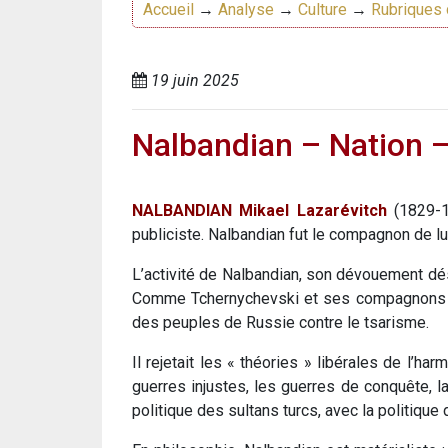
Accueil
→
Analyse
→
Culture
→
Rubriques 
19 juin 2025
Nalbandian – Nation 
NALBANDIAN Mikael Lazarévitch
(1829-18
publiciste. Nalbandian fut le compagnon de l
L’activité de Nalbandian, son dévouement dé
Comme Tchernychevski et ses compagnons de l
des peuples de Russie contre le tsarisme.
Il rejetait les « théories » libérales de l’ha
guerres injustes, les guerres de conquête, la
politique des sultans turcs, avec la politiqu