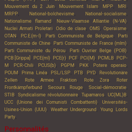
,
,
,
,
Mouvement du 2 Juin
Mouvement Islam
MPP
MRI
,
,
,
MRPP
National-bolchevisme
National-socialisme
,
,
Nationalisme flamand
Nieuw-Vlaamse Alliantie (N-VA)
,
,
,
,
Nuclei Armati Proletari
Odio de clase
OMS
Operaïsme
,
,
,
OTAN
P.C.E.(m-l)
Parti Communiste de Belgique
Parti
,
,
Communiste de Chine
Parti Communiste de France (mlm)
,
,
Parti Communiste du Pérou
Parti Ouvrier Belge (POB)
,
,
,
,
,
,
PCB [Grippa]
PCE(ml)
PCE(r)
PCF
PCI(M)
PCMLB
PCP-
,
,
,
,
,
,
M
PCR-Chili
PCUS(b)
PGPM
PKK
Potere operaio
,
,
,
,
,
POUM
Prima Linéa
PSL/LSP
PTB
PYD
Revolutionäre
,
,
,
Zellen
Rote Armee Fraktion
Rote Zora
Roter
,
,
,
Frontkämpferbund
Secours Rouge
Social-démocratie
,
,
,
,
STIB
Syndicalisme révolutionnaire
Tupamaros
UC(ML)B
,
UCC (Unione dei Comunisti Combattenti)
Universités-
,
,
Usines-Union (UUU)
Weather Underground
Young Lords
,
Party
Personnalités