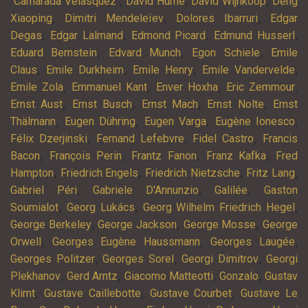
,
,
,
"Camarada Velasquez"
David Hume
David Wijnkoop
Deng
,
,
,
Xiaoping
Dimitri Mendeleïev
Dolores Ibarruri
Edgar
,
,
,
,
Degas
Edgar Lalmand
Edmond Picard
Edmund Husserl
,
,
,
Eduard Bernstein
Edvard Munch
Egon Schiele
Emile
,
,
,
,
Claus
Emile Durkheim
Emile Henry
Emile Vandervelde
,
,
,
,
Emile Zola
Emmanuel Kant
Enver Hoxha
Eric Zemmour
,
,
,
,
Ernst Aust
Ernst Busch
Ernst Mach
Ernst Nolte
Ernst
,
,
,
,
Thälmann
Eugen Dühring
Eugen Varga
Eugène Ionesco
,
,
,
Félix Dzerjinski
Fernand Lefebvre
Fidel Castro
Francis
,
,
,
,
Bacon
François Perin
Frantz Fanon
Franz Kafka
Fred
,
,
,
,
Hampton
Friedrich Engels
Friedrich Nietzsche
Fritz Lang
,
,
,
Gabriel Péri
Gabriele D'Annunzio
Galilée
Gaston
,
,
,
Soumialot
Georg Lukács
Georg Wilhelm Friedrich Hegel
,
,
,
George Berkeley
George Jackson
George Mosse
George
,
,
,
Orwell
Georges Eugène Haussmann
Georges Laugée
,
,
,
Georges Politzer
Georges Sorel
Georgi Dimitrov
Georgi
,
,
,
,
Plekhanov
Gerd Arntz
Giacomo Matteotti
Gonzalo
Gustav
,
,
,
Klimt
Gustave Caillebotte
Gustave Courbet
Gustave Le