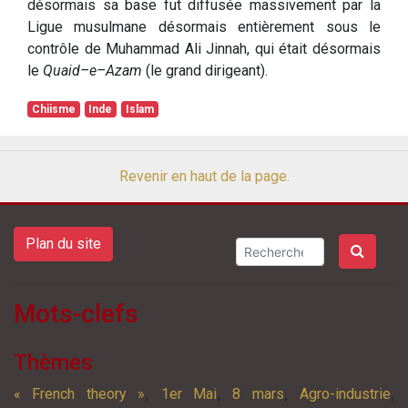
désormais sa base fut diffusée massivement par la
Ligue musulmane désormais entièrement sous le
contrôle de Muhammad Ali Jinnah, qui était désormais
le
Quaid–e–Azam
(le grand dirigeant).
Chiisme
Inde
Islam
Revenir en haut de la page.
Plan du site
Mots-clefs
Thèmes
,
,
,
,
« French theory »
1er Mai
8 mars
Agro-industrie