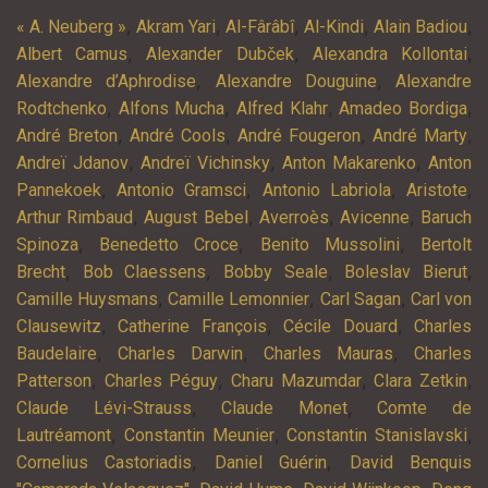
,
,
,
,
,
« A. Neuberg »
Akram Yari
Al-Fârâbî
Al-Kindi
Alain Badiou
,
,
,
Albert Camus
Alexander Dubček
Alexandra Kollontai
,
,
Alexandre d’Aphrodise
Alexandre Douguine
Alexandre
,
,
,
,
Rodtchenko
Alfons Mucha
Alfred Klahr
Amadeo Bordiga
,
,
,
,
André Breton
André Cools
André Fougeron
André Marty
,
,
,
Andreï Jdanov
Andreï Vichinsky
Anton Makarenko
Anton
,
,
,
,
Pannekoek
Antonio Gramsci
Antonio Labriola
Aristote
,
,
,
,
Arthur Rimbaud
August Bebel
Averroès
Avicenne
Baruch
,
,
,
Spinoza
Benedetto Croce
Benito Mussolini
Bertolt
,
,
,
,
Brecht
Bob Claessens
Bobby Seale
Boleslav Bierut
,
,
,
Camille Huysmans
Camille Lemonnier
Carl Sagan
Carl von
,
,
,
Clausewitz
Catherine François
Cécile Douard
Charles
,
,
,
Baudelaire
Charles Darwin
Charles Mauras
Charles
,
,
,
,
Patterson
Charles Péguy
Charu Mazumdar
Clara Zetkin
,
,
Claude Lévi-Strauss
Claude Monet
Comte de
,
,
,
Lautréamont
Constantin Meunier
Constantin Stanislavski
,
,
Cornelius Castoriadis
Daniel Guérin
David Benquis