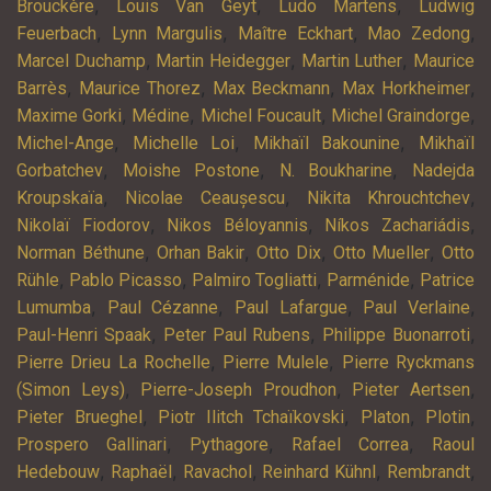
,
,
,
Brouckère
Louis Van Geyt
Ludo Martens
Ludwig
,
,
,
,
Feuerbach
Lynn Margulis
Maître Eckhart
Mao Zedong
,
,
,
Marcel Duchamp
Martin Heidegger
Martin Luther
Maurice
,
,
,
,
Barrès
Maurice Thorez
Max Beckmann
Max Horkheimer
,
,
,
,
Maxime Gorki
Médine
Michel Foucault
Michel Graindorge
,
,
,
Michel-Ange
Michelle Loi
Mikhaïl Bakounine
Mikhaïl
,
,
,
Gorbatchev
Moishe Postone
N. Boukharine
Nadejda
,
,
,
Kroupskaïa
Nicolae Ceaușescu
Nikita Khrouchtchev
,
,
,
Nikolaï Fiodorov
Nikos Béloyannis
Níkos Zachariádis
,
,
,
,
Norman Béthune
Orhan Bakir
Otto Dix
Otto Mueller
Otto
,
,
,
,
Rühle
Pablo Picasso
Palmiro Togliatti
Parménide
Patrice
,
,
,
,
Lumumba
Paul Cézanne
Paul Lafargue
Paul Verlaine
,
,
,
Paul-Henri Spaak
Peter Paul Rubens
Philippe Buonarroti
,
,
Pierre Drieu La Rochelle
Pierre Mulele
Pierre Ryckmans
,
,
,
(Simon Leys)
Pierre-Joseph Proudhon
Pieter Aertsen
,
,
,
,
Pieter Brueghel
Piotr Ilitch Tchaïkovski
Platon
Plotin
,
,
,
Prospero Gallinari
Pythagore
Rafael Correa
Raoul
,
,
,
,
,
Hedebouw
Raphaël
Ravachol
Reinhard Kühnl
Rembrandt