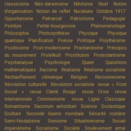
,
,
,
,
classicisme
Néo-darwinisme
Nihilisme
Noël
Notion
,
,
,
,
d’organisation
Notion de reflet
Nucléaire
Octobre 1917
,
,
,
,
Opportunisme
Patriarcat
Patriotisme
Pédagogie
,
,
,
Peinture
Petite-bourgeoisie
Phénoménologie
,
,
,
Philosophie
Photosynthèse
Physique
Physique
,
,
,
,
,
quantique
Planification
Poésie
Politique
Polythéisme
,
,
,
Positivisme
Post-modernisme
Prachandisme
Principes
,
,
,
,
du mouvement
Proletkult
Prostitution
Protestantisme
,
,
,
Psychanalyse
Psychologie
Queer
Questions
,
,
,
,
mathématiques
Racisme
Réalisme
Réalisme socialiste
,
,
,
Réchauffement climatique
Religion
Révisionnisme
,
,
Révolution culturelle
Révolution socialiste
revue « Front
,
,
,
Social »
revue Clarté Rouge
revue Crise
revue
,
,
internationale Communisme
revue Ligne Classique
,
,
,
,
Romantisme
Sacrorum antistitum
Science
Scolastique
,
,
,
Sculture
Seconde Guerre mondiale
Sécurité routière
,
,
,
Semi-féodalisme
Sionisme
Situationnisme
Social-
,
,
,
,
impérialisme
Socialisme
Société
Soulèvement armé