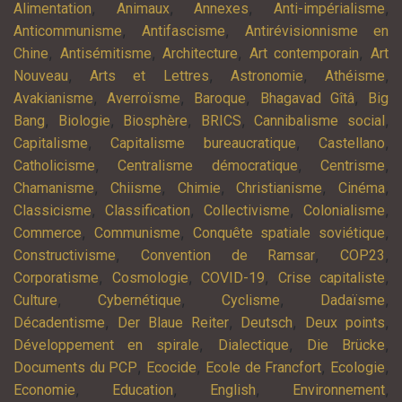
,
,
,
,
Alimentation
Animaux
Annexes
Anti-impérialisme
,
,
Anticommunisme
Antifascisme
Antirévisionnisme en
,
,
,
,
Chine
Antisémitisme
Architecture
Art contemporain
Art
,
,
,
,
Nouveau
Arts et Lettres
Astronomie
Athéisme
,
,
,
,
Avakianisme
Averroïsme
Baroque
Bhagavad Gîtâ
Big
,
,
,
,
,
Bang
Biologie
Biosphère
BRICS
Cannibalisme social
,
,
,
Capitalisme
Capitalisme bureaucratique
Castellano
,
,
,
Catholicisme
Centralisme démocratique
Centrisme
,
,
,
,
,
Chamanisme
Chiisme
Chimie
Christianisme
Cinéma
,
,
,
,
Classicisme
Classification
Collectivisme
Colonialisme
,
,
,
Commerce
Communisme
Conquête spatiale soviétique
,
,
,
Constructivisme
Convention de Ramsar
COP23
,
,
,
,
Corporatisme
Cosmologie
COVID-19
Crise capitaliste
,
,
,
,
Culture
Cybernétique
Cyclisme
Dadaïsme
,
,
,
,
Décadentisme
Der Blaue Reiter
Deutsch
Deux points
,
,
,
Développement en spirale
Dialectique
Die Brücke
,
,
,
,
Documents du PCP
Ecocide
Ecole de Francfort
Ecologie
,
,
,
,
Economie
Education
English
Environnement