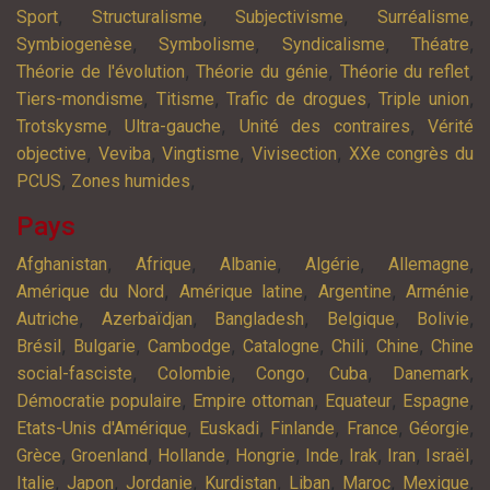
,
,
,
,
Sport
Structuralisme
Subjectivisme
Surréalisme
,
,
,
,
Symbiogenèse
Symbolisme
Syndicalisme
Théatre
,
,
,
Théorie de l'évolution
Théorie du génie
Théorie du reflet
,
,
,
,
Tiers-mondisme
Titisme
Trafic de drogues
Triple union
,
,
,
Trotskysme
Ultra-gauche
Unité des contraires
Vérité
,
,
,
,
objective
Veviba
Vingtisme
Vivisection
XXe congrès du
,
,
PCUS
Zones humides
Pays
,
,
,
,
,
Afghanistan
Afrique
Albanie
Algérie
Allemagne
,
,
,
,
Amérique du Nord
Amérique latine
Argentine
Arménie
,
,
,
,
,
Autriche
Azerbaïdjan
Bangladesh
Belgique
Bolivie
,
,
,
,
,
,
Brésil
Bulgarie
Cambodge
Catalogne
Chili
Chine
Chine
,
,
,
,
,
social-fasciste
Colombie
Congo
Cuba
Danemark
,
,
,
,
Démocratie populaire
Empire ottoman
Equateur
Espagne
,
,
,
,
,
Etats-Unis d'Amérique
Euskadi
Finlande
France
Géorgie
,
,
,
,
,
,
,
,
Grèce
Groenland
Hollande
Hongrie
Inde
Irak
Iran
Israël
,
,
,
,
,
,
,
Italie
Japon
Jordanie
Kurdistan
Liban
Maroc
Mexique