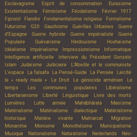
,
,
,
Esclavagisme
Esprit de consommation
Eurasisme
,
,
,
,
Existentialisme
Féminisme
Féodalisme
Février 1917
,
,
,
,
Fipronil
Flandre
Fondamentalisme religieux
Formalisme
,
,
,
,
Futurisme
G20
Gauchisme
Guérillas Urbaines
Guerre
,
,
,
d'Espagne
Guerre hybride
Guerre impérialiste
Guerre
,
,
,
,
Populaire
Guévarisme
Hindouisme
Hoxhaïsme
,
,
,
,
Idéalisme
Impérialisme
Impressionnisme
Informatique
,
,
Intelligence artificielle
Interview du Président Gonzalo
,
,
,
,
Islam
Judaïsme
Judiciaire
L'Abeille et le communiste
,
,
,
,
,
L’espace
La falsafa
La Pensé-Guide
La Pensée
Laïcité
,
,
,
le « ready made »
Le Droit
Le génocide arménien
Le
,
,
,
temps
Les communes populaires
Libéralisme
,
,
,
,
Libertarianisme
Liberté
Linguistique
Livre des morts
,
,
,
,
Lumières
Lutte armée
Mahâbhârata
Maoïsme
,
,
Matérialisme
Matérialisme dialectique
Matérialisme
,
,
,
,
historique
Matière vivante
Matriarcat
Migration
,
,
,
,
Monarchie
Monisme
Monothéisme
Municipalisme
,
,
,
,
Musique
Nationalisme
Naturalisme
Nederlands
Néo-