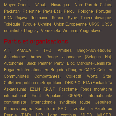
,
,
,
,
Moyen-Orient
Népal
Nicaragua
Nord-Pas-de-Calais
,
,
,
,
,
,
Pakistan
Palestine
Pays-Bas
Pérou
Pologne
Portugal
,
,
,
,
,
,
RDA
Rojava
Roumanie
Russie
Syrie
Tchécoslovaquie
,
,
,
,
,
Tchéquie
Turquie
Ukraine
Union Européenne
URSS
URSS
,
,
,
,
,
socialiste
Uruguay
Venezuela
Vietnam
Yougoslavie
Partis et organisations
,
,
,
AIT
AMADA - TPO
Amitiés Belgo-Soviétiques
,
,
Anarchisme
Armée Rouge Japonaise (Sekigun Ha)
,
,
,
Autonomie
Black Panther Party
Bloc Marxiste-Léniniste
,
,
,
Brigades Internationales
Brigades Rouges
CAPC
Cellules
,
,
Communistes Combattantes
Collectif Wotta Sitta
,
,
Collettivo politico metropolitano
DHKP-C
ETA (Euskadi Ta
,
,
,
,
Askatasuna)
EZLN
F.R.A.P
Fascisme
Fonds monétaire
,
,
,
international
Front Populaire
GRAPO
Internationale
,
,
,
communiste
Internationale syndicale rouge
Jésuites
,
,
,
,
Khmers rouges
Kominform
KPD
L’Izostat
La Parole au
,
,
,
,
,
Peuple (PAP)
LCR
Lotta continua
MLPD
MLSPB