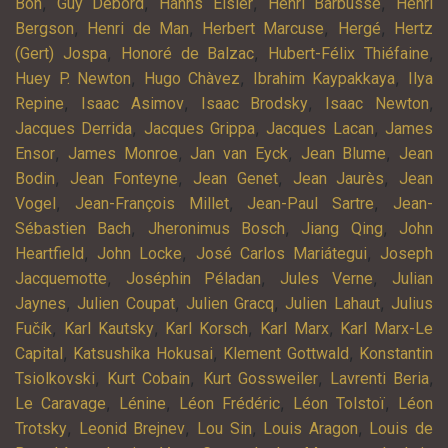
,
,
,
,
Bon
Guy Debord
Hanns Eisler
Henri Barbusse
Henri
,
,
,
,
Bergson
Henri de Man
Herbert Marcuse
Hergé
Hertz
,
,
,
(Gert) Jospa
Honoré de Balzac
Hubert-Félix Thiéfaine
,
,
,
Huey P. Newton
Hugo Chàvez
Ibrahim Kaypakkaya
Ilya
,
,
,
,
Repine
Isaac Asimov
Isaac Brodsky
Isaac Newton
,
,
,
Jacques Derrida
Jacques Grippa
Jacques Lacan
James
,
,
,
,
Ensor
James Monroe
Jan van Eyck
Jean Blume
Jean
,
,
,
,
Bodin
Jean Fonteyne
Jean Genet
Jean Jaurès
Jean
,
,
,
Vogel
Jean-François Millet
Jean-Paul Sartre
Jean-
,
,
,
Sébastien Bach
Jheronimus Bosch
Jiang Qing
John
,
,
,
Heartfield
John Locke
José Carlos Mariátegui
Joseph
,
,
,
Jacquemotte
Joséphin Péladan
Jules Verne
Julian
,
,
,
,
Jaynes
Julien Coupat
Julien Gracq
Julien Lahaut
Julius
,
,
,
,
Fučík
Karl Kautsky
Karl Korsch
Karl Marx
Karl Marx-Le
,
,
,
Capital
Katsushika Hokusai
Klement Gottwald
Konstantin
,
,
,
,
Tsiolkovski
Kurt Cobain
Kurt Gossweiler
Lavrenti Beria
,
,
,
,
Le Caravage
Lénine
Léon Frédéric
Léon Tolstoï
Léon
,
,
,
,
Trotsky
Leonid Brejnev
Lou Sin
Louis Aragon
Louis de